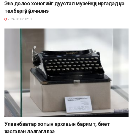
Энэ долоо хоногийг дуустал музейнүүд иргэдэд үнэ
төлбөргүй үйлчилнэ
2026-03-02 12:01
Улаанбаатар хотын архивын баримт, биет
үзэсгэлэн дэлгэгдлээ