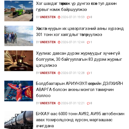
Хог шахдаг төхөөрөмж үр дүнгээ өгсөн тул дахин
гурвыг нэмж байршуулжээ
BY
UNDESTEN
2026-07-31 19:59
0
Хөвсгөл нуурын их цэвэрлэгээний аяны хүрээнд
301 тонн хог хаягдлыг төвлөрүүлжээ
BY
UNDESTEN
2026-07-31 12:44
1
Хуулиас давсан дүрэм журмуудыг хүчингүй
болгуулж, 30 байгууллагын 83 дүрэм журмыг
цэгцэлжээ
BY
UNDESTEN
2026-07-31 12:28
1
Болдбаатарын АРИУНЗУЛ өсвөрийн ДЭЛХИЙН
АВАРГА болсон анхны монгол тамирчин
боллоо
BY
UNDESTEN
2026-07-31 12:21
0
БНХАУ-аас 6000 тонн АИ92, АИ95 автобензин
авах тохиролцоонд хүрсэн, маргаашаас
ачигдана