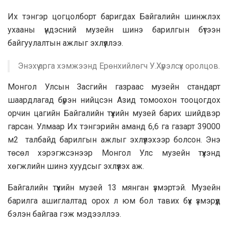
Их тэнгэр цогцолборт баригдах Байгалийн шинжлэх
ухааны үндэсний музейн шинэ барилгын бүтээн
байгуулалтын ажлыг эхлүүллээ.
Энэхүү арга хэмжээнд Ерөнхийлөгч У.Хүрэлсүх оролцов.
Монгол Улсын Засгийн газраас музейн стандарт
шаардлагад бүрэн нийцсэн Азид томоохон тооцогдох
орчин цагийн Байгалийн түүхийн музей барих шийдвэр
гарсан. Улмаар Их тэнгэрийн аманд 6,6 га газарт 39000
м2 талбайд барилгын ажлыг эхлүүлэхээр болсон. Энэ
төсөл хэрэгжсэнээр Монгол Улс музейн түүхэнд
хөгжлийн шинэ хуудсыг эхлүүлэх аж.
Байгалийн түүхийн музей 13 мянган үзмэртэй. Музейн
барилга ашиглалтад орох л юм бол тавих бүх үзмэрүүд
бэлэн байгаа гэж мэдээллээ.