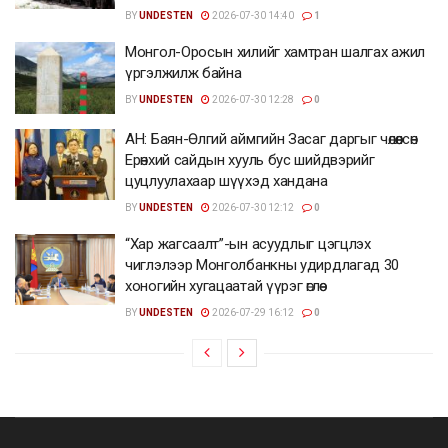
BY
UNDESTEN
2026-07-30 14:40
1
Монгол-Оросын хилийг хамтран шалгах ажил
үргэлжилж байна
BY
UNDESTEN
2026-07-30 12:28
0
АН: Баян-Өлгий аймгийн Засаг даргыг чөлөөлсөн
Ерөнхий сайдын хууль бус шийдвэрийг
цуцлуулахаар шүүхэд хандана
BY
UNDESTEN
2026-07-30 12:12
0
“Хар жагсаалт”-ын асуудлыг цэгцлэх
чиглэлээр Монголбанкны удирдлагад 30
хоногийн хугацаатай үүрэг өглөө
BY
UNDESTEN
2026-07-29 16:12
0