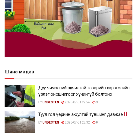
Шинэ мэдээ
Дуу чимээний зөрчилтэй тээврийн хэрэгслийн
үзлэг оношилгоог хүчингүй болгоно
BY
UNDESTEN
2026-07-31 22:54
3
Туул гол үерийн аюултай түвшинг давжээ
BY
UNDESTEN
2026-07-31 22:32
0