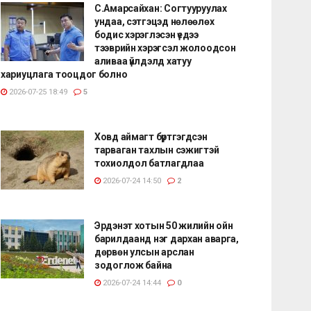
С.Амарсайхан: Согтууруулах
ундаа, сэтгэцэд нөлөөлөх
бодис хэрэглэсэн үедээ
тээврийн хэрэгсэл жолоодсон
аливаа үйлдэлд хатуу
хариуцлага тооцдог болно
2026-07-25 18:49
5
Ховд аймагт бүртгэгдсэн
тарваган тахлын сэжигтэй
тохиолдол батлагдлаа
2026-07-24 14:50
2
Эрдэнэт хотын 50 жилийн ойн
барилдаанд нэг дархан аварга,
дөрвөн улсын арслан
зодоглож байна
2026-07-24 14:44
0