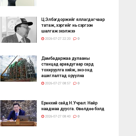
Ц.Элбэгдоржийг яллагдагчаар
татаж, хэргийг нь сэргээн
шалгаж эхэлжээ
2026-07-27 22:20
0
Дамбадаржаа дулааны
станцад аравдугаар сард
тохируулга хийж, энэ онд
ашиглалтад оруулна
2026-07-27 08:57
0
Ерөнхий сайд Н.Учрал: Найр
наадмаа дуусга. Өвөлдөө бэлд
2026-07-27 08:40
0