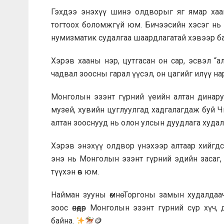
Гэхдээ энэхүү шинэ олдворыг яг ямар хаа
тогтоох боломжгүй юм. Бичээсийн хэсэг нь
нумизматик судалгаа шаардлагатай хэвээр ба
Хэрэв хааны нэр, цутгасан он сар, эсвэл 
чадвал зоосны гарал үүсэл, он цагийг илүү н
Монголын эзэнт гүрний үеийн алтан динаруу
музей, хувийн цуглуулгад хадгалагдаж буй Ч
алтан зооснууд нь олон улсын дуудлага худалд
Хэрэв энэхүү олдвор үнэхээр алтаар хийгдсэ
энэ нь Монголын эзэнт гүрний эдийн засаг, 
түүхэн өв юм.
Найман зууны өмнө Торгоны замын худалда
зоос өнөөдөр Монголын эзэнт гүрний сүр хүч
байна.
🪙