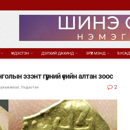
ҮНДЭСТЭН
ДЭЛХИЙ ДАХИНД
ЭРҮҮЛ МЭНД
БУСАД
олын эзэнт гүрний үеийн алтан зоос
2
х, уламжлал
,
Үндэстэн