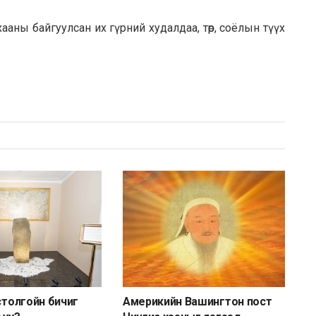
аны байгуулсан их гүрний худалдаа, төр, соёлын түүх
йстолгойн бичиг
Америкийн Вашингтон пост