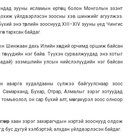
дундад зууны исламын ертөнц болон Монголын эзэнт
н цохиж үйлдвэрлэсэн зоосны хэв шинжийг агуулжээ.
бүхий энэ төрлийн зооснууд XIII–XIV зууны үед Чингис
өн тархсан байдаг.
У-ын Шинжаан дахь Илийн хөндий орчимд оршиж байсан
ал төвүүдийн нэг байв. Түүхэн сурвалжуудад энэ хотыг
аадай) эзэмшлийн улсын нийслэлүүдийн нэг байсан
н аварга худалдааны сүлжээ байгуулснаар зоос
юм. Самарканд, Бухар, Отрар, Алмалыг зэрэг хотуудад
мьёолол, он сар бүхий алт, мөнгө, хүрэл зоос олноор
өнтөмөр хаан зэрэг захирагчдын нэртэй зооснууд олдож
жигд бус дугуй хэлбэртэй, алхдан үйлдвэрлэсэн байдаг.