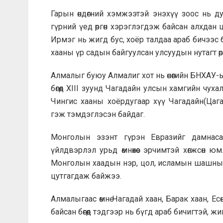
Гарын өндөгний хэмжээтэй энэхүү зоос нь 
гүрний үед өргөн хэрэглэгдэж байсан алхда
Ирмэг нь жигд бус, хоёр талдаа араб бичээс 
хааны үр садын байгуулсан улсуудын нутагт өрг
Алмалыг буюу Алмалиг хот нь өнөөгийн БНХА
бөгөөд XIII зуунд Чагадайн улсын хамгийн чух
Чингис хааны хоёрдугаар хүү Чагадайн(Цаг
гэж тэмдэглэсэн байдаг.
Монголын эзэнт гүрэн Евразийг дамнаса
үйлдвэрлэл урьд өмнөхөөс эрчимтэй хөгжсөн 
Монголын хаадын нэр, цол, исламын шашны то
цутгагдаж байжээ.
Алмалыгаас өмнө Чагадай хаан, Барак хаан, Ес
байсан бөгөөд тэдгээр нь бүгд араб бичигтэй, 