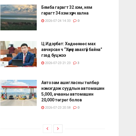
Бямба гарагт 32 хэм, ням
гарагт 34 хэм хүрч хална
2026-07-24 14:33
0
Ц.Идэрбат: Хөдөөнөөс мах
авчирсан ч “Хүмүүс авахгүй байна”
гээд буцжээ
2026-07-23 21:23
3
Автозам ашигласны төлбөр
нэмэгдэж суудлын автомашин
5,000, ачааны автомашин
20,000 төгрөг болов
2026-07-23 20:58
0