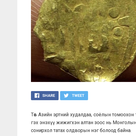
SHARE
TWEET
Төв Азийн эртний худалдаа, соёлын томоохон
гэх энэхүү жижигхэн алтан зоос нь Монголын 
сонирхол татах олдворын нэг болоод байна.