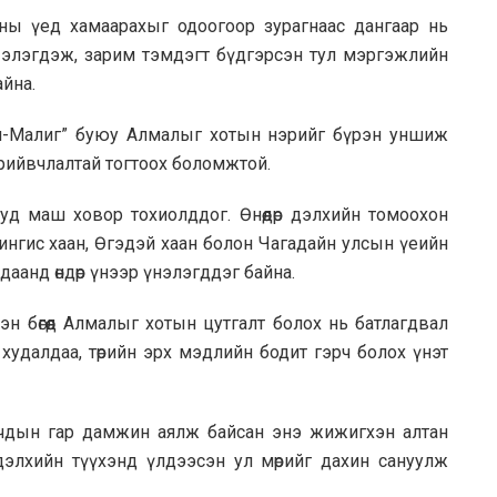
ны үед хамаарахыг одоогоор зурагнаас дангаар нь
 элэгдэж, зарим тэмдэгт бүдгэрсэн тул мэргэжлийн
йна.
“ал-Малиг” буюу Алмалыг хотын нэрийг бүрэн уншиж
арийвчлалтай тогтоох боломжтой.
д маш ховор тохиолддог. Өнөөдөр дэлхийн томоохон
ингис хаан, Өгэдэй хаан болон Чагадайн улсын үеийн
аанд өндөр үнээр үнэлэгддэг байна.
н бөгөөд Алмалыг хотын цутгалт болох нь батлагдвал
худалдаа, төрийн эрх мэдлийн бодит гэрч болох үнэт
ачдын гар дамжин аялж байсан энэ жижигхэн алтан
, дэлхийн түүхэнд үлдээсэн ул мөрийг дахин сануулж