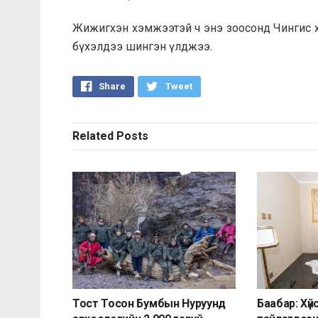
Жижигхэн хэмжээтэй ч энэ зоосонд Чингис ха
бүхэлдээ шингэн үлджээ.
Share
Tweet
Related
Posts
Тост Тосон Бумбын Нуруунд
Баабар: Хү