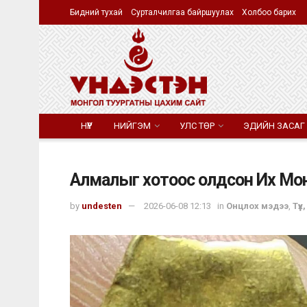
Бидний тухай
Сурталчилгаа байршуулах
Холбоо барих
НҮҮР
НИЙГЭМ
УЛС ТӨР
ЭДИЙН ЗАСАГ
Алмалыг хотоос олдсон Их Монг
by
undesten
2026-06-08 12:13
in
Онцлох мэдээ
,
Түү