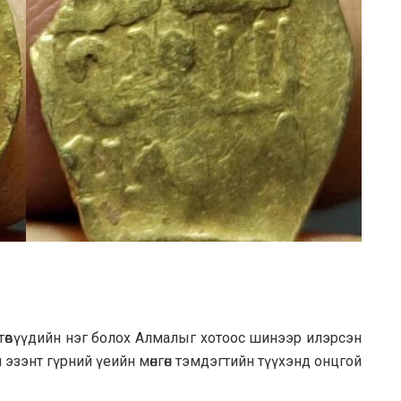
 төвүүдийн нэг болох Алмалыг хотоос шинээр илэрсэн
эзэнт гүрний үеийн мөнгөн тэмдэгтийн түүхэнд онцгой