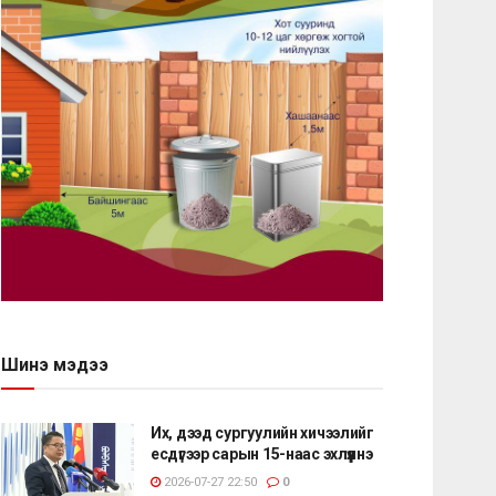
Шинэ мэдээ
Их, дээд сургуулийн хичээлийг
есдүгээр сарын 15-наас эхлүүлнэ
2026-07-27 22:50
0