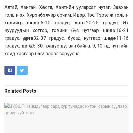
Алтай, Хангай, Хөвсгөл, Хэнтийн уулархаг нутаг, Завхан
голын эх, Хүрэнбэлчир орчим, Идэр, Тэс, Тэрэлж голын
хөндийгөөр шөнөдөө 5-10 градус, өдөртөө 20-25 градус, Их
нууруудын хотгор, говийн бүс нутгаар шөнөдөө 16-21
градус, өдөртөө 32-37 градус, бусад нутгаар шөнөдөө 11-16
градус, өдөртөө 25-30 градус дулаан байна. 9, 10-нд нутгийн
хойд хэсгээр бага зэрэг сэрүүснэ.
Related
Posts