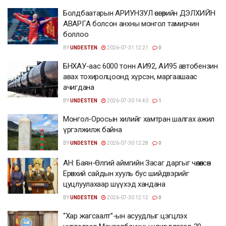
Болдбаатарын АРИУНЗУЛ өсвөрийн ДЭЛХИЙН
АВАРГА болсон анхны монгол тамирчин
боллоо
BY
UNDESTEN
2026-07-31 12:21
0
БНХАУ-аас 6000 тонн АИ92, АИ95 автобензин
авах тохиролцоонд хүрсэн, маргаашаас
ачигдана
BY
UNDESTEN
2026-07-30 14:40
1
Монгол-Оросын хилийг хамтран шалгах ажил
үргэлжилж байна
BY
UNDESTEN
2026-07-30 12:28
0
АН: Баян-Өлгий аймгийн Засаг даргыг чөлөөлсөн
Ерөнхий сайдын хууль бус шийдвэрийг
цуцлуулахаар шүүхэд хандана
BY
UNDESTEN
2026-07-30 12:12
0
“Хар жагсаалт”-ын асуудлыг цэгцлэх