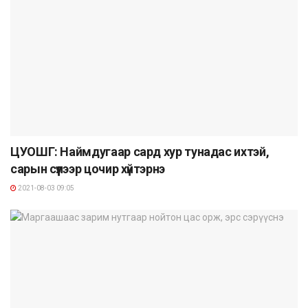
ЦУОШГ: Наймдугаар сард хур тунадас ихтэй,
сарын сүүлээр цочир хүйтэрнэ
2021-08-03 09:05