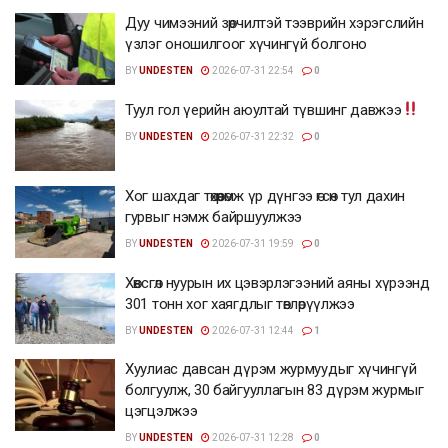
Дуу чимээний зөрчилтэй тээврийн хэрэгслийн
үзлэг оношилгоог хүчингүй болгоно
BY
UNDESTEN
2026-07-31 22:54
0
Туул гол үерийн аюултай түвшинг давжээ
BY
UNDESTEN
2026-07-31 22:32
0
Хог шахдаг төхөөрөмж үр дүнгээ өгсөн тул дахин
гурвыг нэмж байршуулжээ
BY
UNDESTEN
2026-07-31 19:59
0
Хөвсгөл нуурын их цэвэрлэгээний аяны хүрээнд
301 тонн хог хаягдлыг төвлөрүүлжээ
BY
UNDESTEN
2026-07-31 12:44
1
Хуулиас давсан дүрэм журмуудыг хүчингүй
болгуулж, 30 байгууллагын 83 дүрэм журмыг
цэгцэлжээ
BY
UNDESTEN
2026-07-31 12:28
0