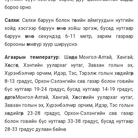
бороо орно.
Салхи:
Салхи баруун болон төвийн аймгуудын нутгийн
хойд хэсгээр баруун өмнөөс хойш эргэж, бусад нутгаар
баруун өмнөөс секундэд 6-11 метр, зарим газраар
борооны өмнө түр зуур ширүүснэ.
Агаарын температур:
Шөнөдөө Монгол-Алтай, Хангай,
Хөвсгөл, Хэнтийн уулархаг нутаг, Завхан голын эх,
Хүрэнбэлчир орчим, Идэр, Тэс, Тэрэлж голын хөндийгөөр
8-13 градус, Орхон-Сэлэнгийн сав газар болон говийн
бүс нутгаар 19-24 градус, бусад нутгаар 14-19 градус,
өдөртөө Монгол-Алтай, Хангай, Хөвсгөлийн уулархаг нутаг,
Завхан голын эх, Хүрэнбэлчир орчим, Идэр, Тэс голын
хөндийгөөр 23-28 градус, Орхон-Сэлэнгийн сав газар
болон говийн бүс нутгаар 33-38 градус, бусад нутгаар
28-33 градус дулаан байна.