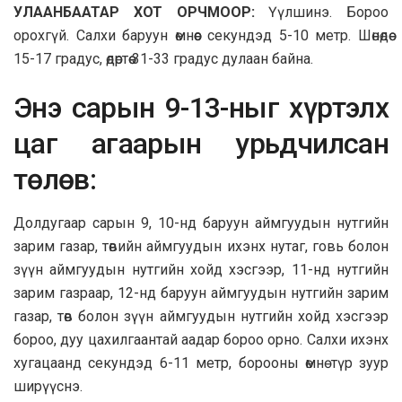
УЛААНБААТАР ХОТ ОРЧМООР:
Үүлшинэ. Бороо
орохгүй. Салхи баруун өмнөөс секундэд 5-10 метр. Шөнөдөө
15-17 градус, өдөртөө 31-33 градус дулаан байна.
Энэ сарын 9-13-ныг хүртэлх
цаг агаарын урьдчилсан
төлөв:
Долдугаар сарын 9, 10-нд баруун аймгуудын нутгийн
зарим газар, төвийн аймгуудын ихэнх нутаг, говь болон
зүүн аймгуудын нутгийн хойд хэсгээр, 11-нд нутгийн
зарим газраар, 12-нд баруун аймгуудын нутгийн зарим
газар, төв болон зүүн аймгуудын нутгийн хойд хэсгээр
бороо, дуу цахилгаантай аадар бороо орно.
Салхи ихэнх
хугацаанд секундэд 6-11 метр, борооны өмнө түр зуур
ширүүснэ.