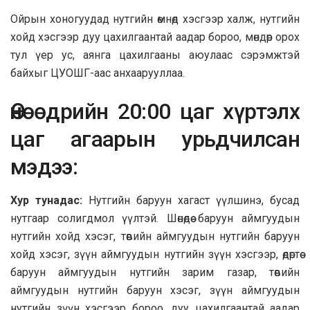
Ойрын хоногуудад нутгийн өмнөд хэсгээр халж, нутгийн
хойд хэсгээр дуу цахилгаантай аадар бороо, мөндөр орох
тул үер ус, аянга цахилгааны аюулаас сэрэмжтэй
байхыг ЦУОШГ-аас анхаарууллаа.
Өнөөдрийн 20:00 цаг хүртэлх
цаг агаарын урьдчилсан
мэдээ:
Хур тунадас:
Нутгийн баруун хагаст үүлшинэ, бусад
нутгаар солигдмол үүлтэй. Шөнөдөө баруун аймгуудын
нутгийн хойд хэсэг, төвийн аймгуудын нутгийн баруун
хойд хэсэг, зүүн аймгуудын нутгийн зүүн хэсгээр, өдөртөө
баруун аймгуудын нутгийн зарим газар, төвийн
аймгуудын нутгийн баруун хэсэг, зүүн аймгуудын
нутгийн зүүн хэсгээр бороо, дуу цахилгаантай аадар