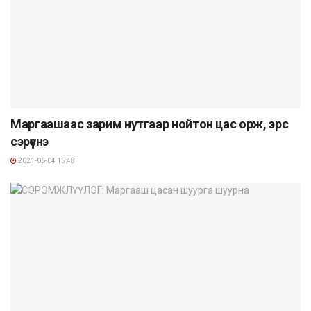
Маргаашаас зарим нутгаар нойтон цас орж, эрс
сэрүүснэ
2021-06-04 15:48