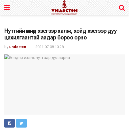
Нутгийн өмнөд хэсгээр халж, хойд хэсгээр дуу
цахилгаантай аадар бороо орно
by
undesten
2021-07-08 10:28