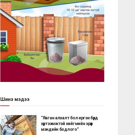
Шинэ мэдээ
“Явган алхалт бол иргэн бүрд
хүртээмжтэй нийгмийн эрүүл
мэндийн бодлого”