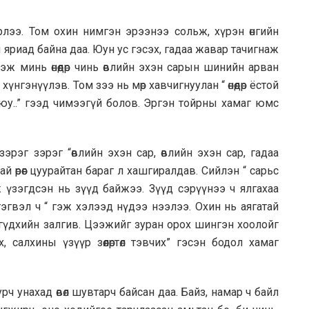
 ирлээ. Том охин нимгэн эрээнээ сольж, хүрэн өнгийн
 яриад байна даа. Юун ус гэсэх, гадаа жавар тачигнаж
эж минь өнөөдөр чинь өвлийн эхэн сарын шинийн арван
үнгэнүүлэв. Том зээ нь мөр хавчигнуулан “ өнөөдөр ёстой
 юу..” гээд чимээгүй болов. Эргэн тойрны хамаг юмс
зэрэг зэрэг “өвлийн эхэн сар, өвлийн эхэн сар, гадаа
й өрөөг цуурайтан бараг л хашгиралдав. Сийлэн “ сарьс
ж үзэгдсэн нь зүүд байжээ. Зүүд сэрүүнээ ч ялгахаа
“ тэгвэл ч “ гэж хэлээд нүдээ нээлээ. Охин нь аягатай
 гүдхийн залгив. Цээжийг зуран орох шингэн хоолойг
эсэх, салхины үзүүр зөөлөртөл тэвчих” гэсэн бодол хамаг
рч унахад өвөл шувтарч байсан даа. Байз, намар ч байл