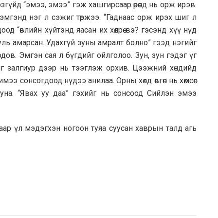
згүйд “эмээ, эмээ” гэж хашгирсаар өрөөнд нь орж ирэв.
эмгэнд нэг л сэжиг төржээ. “Гаднаас орж ирэх шиг л
д “өвлийн хүйтэнд яасан их хөлрөө вэ? гэсэнд хүү нүд
ууль амарсан. Удахгүй зуны амралт болно” гээд нэгийг
дов. Эмгэн сая л бүгдийг ойлголоо. Зун, зун гэдэг үг
г залгиур дээр нь тээглэж орхив. Цээжний хөндийд
мээ сонсогдоод нүдээ анилаа. Орны хөлд өвгөн нь хөмсөг
уна. “Явах уу даа” гэхийг нь сонсоод Сийлэн эмээ
саар үл мэдэгхэн ногоон туяа суусан хаврын талд агь