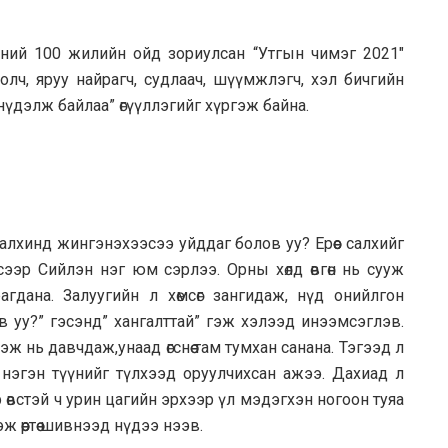
сний 100 жилийн ойд зориулсан “Утгын чимэг 2021″
олч, яруу найрагч, судлаач, шүүмжлэгч, хэл бичгийн
нүдэлж байлаа” өгүүллэгийг хүргэж байна.
салхинд жингэнэхээсээ уйддаг болов уу? Ерөөс салхийг
сээр Сийлэн нэг юм сэрлээ. Орны хөлд өвгөн нь сууж
агдана. Залуугийн л хөмсөг зангидаж, нүд онийлгон
ав уу?” гэсэнд” хангалттай” гэж хэлээд инээмсэглэв.
 нь давчдаж,унаад өгснөө там тумхан санана. Тэгээд л
нэгэн түүнийг түлхээд оруулчихсан ажээ. Дахиад л
р өвстэй ч урин цагийн эрхээр үл мэдэгхэн ногоон туяа
 өөртөө шивнээд нүдээ нээв.