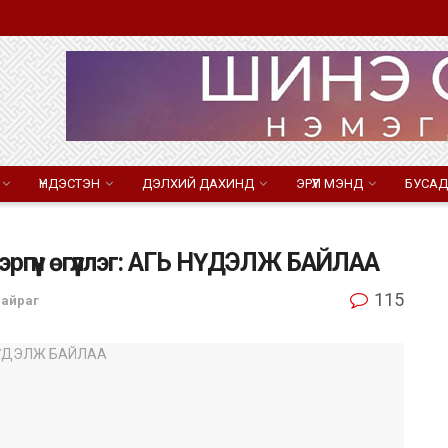
ҮНДЭСТЭН
ДЭЛХИЙ ДАХИНД
ЭРҮҮЛ МЭНД
БУСАД
ргүүн өгүүллэг: АГЬ НҮДЭЛЖ БАЙЛАА
115
найраг