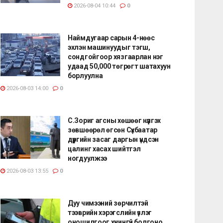
2026-08-04 10:44
0
Наймдугаар сарын 4-нөөс
эхлэн машинуудыг тэгш,
сондгойгоор хязгаарлан нэг
удаад 50,000 төгрөгт шатахуун
борлуулна
2026-08-03 14:00
0
С.Зориг агсны хөшөөг нүүлгэх
зөвшөөрөл өгсөн Сүхбаатар
дүүргийн засаг даргын үндсэн
цалинг хасах шийтгэл
ногдуулжээ
2026-08-03 13:55
0
Дуу чимээний зөрчилтэй
тээврийн хэрэгслийн үзлэг
оношилгоог хүчингүй болгоно