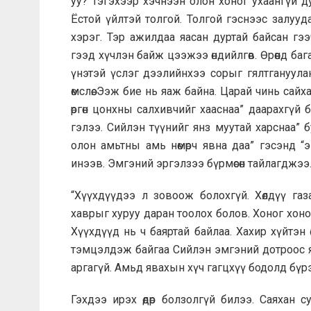
уу? Тэгэхээр хэчнээн олон хоног ухаангүй д
Ёстой үйлтэй толгой. Толгой гэснээс залуу
хэрэг. Тэр ажилдаа яасан дуртай байсан гэ
гээд хүчлэн байж цээжээ өндийлгөв. Өрөөнд бага 
үнэтэй үслэг дээлийнхээ сорыг гялтгануула
өмслөө. Ээж бие нь яаж байна. Царай чинь сайх
өргөн цонхны салхивчийг хааснаа” даарахгүй б
гэлээ. Сийлэн түүнийг янз муутай харснаа” 
олон амьтны амь нөмөрч явна даа” гэсэнд “
инээв. Эмгэний эргэлзээ бүрмөсөн тайлагджээ
“Хүүхдүүдээ л зовоож болохгүй. Хөлдүү га
хаврыг хуруу даран тоолох болов. Хоног хоно
Хүүхдүүд нь ч баяртай байлаа. Хахир хүйтэн 
тэмцэлдэж байгаа Сийлэн эмгэний дотроос яма
аргагүй. Амьд явахын хүч гагцхүү бодолд бүр
Гэхдээ ирэх өдөр болзолгүй билээ. Саяхан 