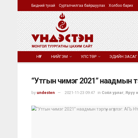
Бидний тухай
Сурталчилгаа байршуулах
Холбоо барих
НҮҮР
НИЙГЭМ
УЛС ТӨР
ЭДИЙН ЗАСАГ
“Утгын чимэг 2021” наадмын тэ
by
undesten
2021-11-23 09:47
in
Соёл урлаг
,
Яруу 