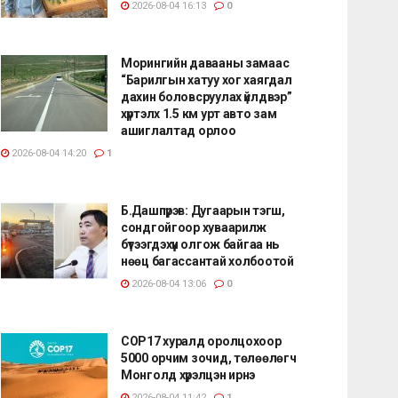
2026-08-04 16:13
0
Морингийн давааны замаас
“Барилгын хатуу хог хаягдал
дахин боловсруулах үйлдвэр”
хүртэлх 1.5 км урт авто зам
ашиглалтад орлоо
2026-08-04 14:20
1
Б.Дашпүрэв: Дугаарын тэгш,
сондгойгоор хуваарилж
бүтээгдэхүүн олгож байгаа нь
нөөц багассантай холбоотой
2026-08-04 13:06
0
СОР17 хуралд оролцохоор
5000 орчим зочид, төлөөлөгч
Монголд хүрэлцэн ирнэ
2026-08-04 11:42
1