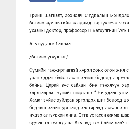
Төрийн шагналт, зохиолч С.Удвалын мэндэл
богино өгүүллэгийн наадамд тэргүүлсэн зохи
ухааны доктор, профессор П.Батхуягийн “Агь 
Агь нүдэлж байлаа
/богино үгүүллэг/
Сүмийн ганжирт өлгөөтэй хүрэл хонх олон жил 
үзэн яддаг байх гэсэн хачин бодолд ээрүүл
байна. Царай зүс сайхан, бие тэнхлүүн хар
хардгаараа түүнийг ширтэнэ. “ Би удаан унт
Хамаг зүйлс хуйлран эргэлдэх шиг болоод цээж
бодлын хачин урсгалд халтираад эсвэл хэн 
нүдээ алгуурхан анив. Өтгөн ургасан өнжмөл ша
суусан тал үзэгдэнэ. Агь нүдлэж байна даа? гэж