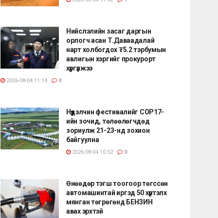
Нийслэлийн засаг даргын
орлогч асан Т.Даваадалай
нарт холбогдох ₮5.2 тэрбумын
авлигын хэргийг прокурорт
хүргүүлжээ
2026-08-04 11:14
0
Нүүдэлчин фестивалийг COP17-
ийн зочид, төлөөлөгчдөд
зориулж 21-23-нд зохион
байгуулна
2026-08-04 10:52
0
Өнөөдөр тэгш тоогоор төгссөн
автомашинтай иргэд 50 хүртэлх
мянган төгрөгөнд БЕНЗИН
авах эрхтэй