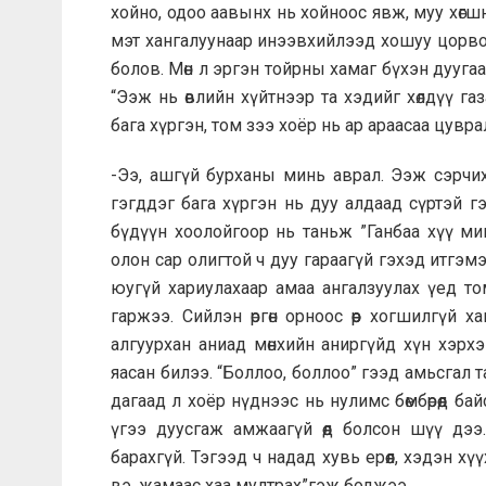
хойно, одоо аавынх нь хойноос явж, муу хөгш
мэт хангалуунаар инээвхийлээд хошуу цорвой
болов. Мөн л эргэн тойрны хамаг бүхэн дуугаа
“Ээж нь өвлийн хүйтнээр та хэдийг хөлдүү га
бага хүргэн, том зээ хоёр нь ар араасаа цувр
-Ээ, ашгүй бурханы минь аврал. Ээж сэрчи
гэгддэг бага хүргэн нь дуу алдаад сүртэй г
бүдүүн хоолойгоор нь таньж ”Ганбаа хүү мин
олон сар олигтой ч дуу гараагүй гэхэд итгэм
юугүй хариулахаар амаа ангалзуулах үед том 
гаржээ. Сийлэн өргөн орноос өөр хогшилгүй х
алгуурхан аниад мөнхийн аниргүйд хүн хэрх
яасан билээ. “Боллоо, боллоо” гээд амьсгал т
дагаад л хоёр нүднээс нь нулимс бөмбөрөөд ба
үгээ дуусгаж амжаагүй өөд болсон шүү дээ
барахгүй. Тэгээд ч надад хувь ерөөл, хэдэн х
вэ, жамаас хаа мултрах”гэж боджээ.