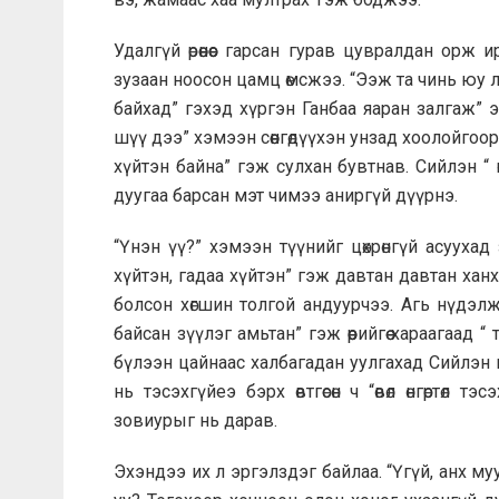
Удалгүй өрөөнөөс гарсан гурав цувралдан орж
зузаан ноосон цамц өмсжээ. “Ээж та чинь юу л
байхад” гэхэд хүргэн Ганбаа яаран залгаж” э
шүү дээ” хэмээн сөөнгөдүүхэн унзад хоолойгоор х
хүйтэн байна” гэж сулхан бувтнав. Сийлэн “
дуугаа барсан мэт чимээ аниргүй дүүрнэ.
“Үнэн үү?” хэмээн түүнийг цөхрөнгүй асуухад 
хүйтэн, гадаа хүйтэн” гэж давтан давтан ханха
болсон хөгшин толгой андуурчээ. Агь нүдэл
байсан зүүлэг амьтан” гэж өөрийгөө хараагаад 
бүлээн цайнаас халбагадан уулгахад Сийлэн
нь тэсэхгүйеэ бэрх өвтгөсөн ч “өвөл өнгөртөл т
зовиурыг нь дарав.
Эхэндээ их л эргэлздэг байлаа. “Үгүй, анх муу