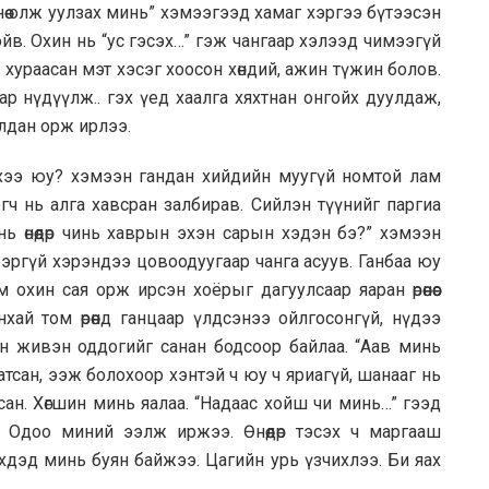
нөө олж уулзах минь” хэмээгээд хамаг хэргээ бүтээсэн
в. Охин нь “ус гэсэх…” гэж чангаар хэлээд чимээгүй
 хураасан мэт хэсэг хоосон хөндий, ажин түжин болов.
зар нүдүүлж.. гэх үед хаалга хяхтнан онгойх дуулдаж,
алдан орж ирлээ.
хээ юу? хэмээн гандан хийдийн муугүй номтой лам
эгч нь алга хавсран залбирав. Сийлэн түүнийг паргиа
ь өнөөдөр чинь хаврын эхэн сарын хэдэн бэ?” хэмээн
ээргүй хэрэндээ цовоодуугаар чанга асуув. Ганбаа юу
охин сая орж ирсэн хоёрыг дагуулсаар яаран өрөөнөөс
анхай том өрөөнд ганцаар үлдсэнээ ойлгосонгүй, нүдээ
эн живэн оддогийг санан бодсоор байлаа. “Аав минь
атсан, ээж болохоор хэнтэй ч юу ч яриагүй, шанааг нь
йсан. Хөгшин минь яалаа. “Надаас хойш чи минь…” гээд
. Одоо миний ээлж иржээ. Өнөөдөр тэсэх ч маргааш
үүхдэд минь буян байжээ. Цагийн урь үзчихлээ. Би яах