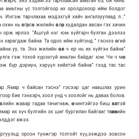
угжирч, энэ хэдийгээ тарчлаасан амьтан бэ, би чинь.
даа амьтны үс толгойгоор их оролдохоор ийм болдог
эч. Ингэж тарчлахаа мэдэхгүй хайч ангалзуулаад л…”
охин нь өнгөрсөн жилийн өвлөөр худалдан авсан гэх хачин
н орж ирлээ. “Ашгүй нэг юм хүйтэрч булган дээлээ
ан харагдаж байна. Та одоо ийм хүйтэнд..” гэснээ өсгий
айна уу, та. Энэ жилийн өвөл ч ер нь их хүйтэн байна”
булга гэж тохой хүрэхгүй амьтан байдаг юм. Чи ч мөн
ээж бүр дориун, хэрүүл хийхтэй байна” гээд тас тас
.
зар…Ямар ч байсан тэснэ” гэсээр цаг наашлах урин
гоор бие тэнхэрч, хоол унд ч хоолойг нь давах болов.
өвлийн жавар гадаа тачигнаж, өвчинтэйгээ биш өвөлтэй
р их хүч булгийн эх шиг бургилан байгааг төсөөлөхийн
элддэг ажээ.
сургуульд орсон түнжгэр толгойт хүү,ээждээ зовсон