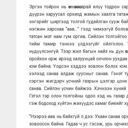
Эргэн тойрон нь өмнөхөөсөө арай илүү тодрон
дүүрэн харуусал орхиод жамын хаалга татаж
энгэрийг ширтээд толгой гудайлган сууж бай
нэгжин харснаа “аав…” гээд чимээгүй болов
татсан мэт нам гүм оргив. Сийлэн толгойгоо
тийм тамир тэнхээ үлдээгүйг ойлголоо. 
нүдүүлсэнгүй. Тээр жил багын найз нь дүн өвл
оройхон орж ирээд халуунцай оочлон уухдаа ”з
юм байна. Үлдсэн хэддээ зовлон болох юм.
хэлээд санаа алдаж суусныг санав. Гэнэт т
сэргэн жигдэрч үсчний газрын цэлгэр цонх 
санав. Сийлэн үсчин байжээ. Хэчнээн хүний 
Гэтэл тэр олон толгойны одоо хэд нь газар 
гэж бодоход хүйтэн жихүүдэс хамаг биеийг х
“Нээрээ аав нь байхгүй л дээ. Ухаан санаа 
зовоосон байна. Гадаа ч ус гэсэж, урь орч