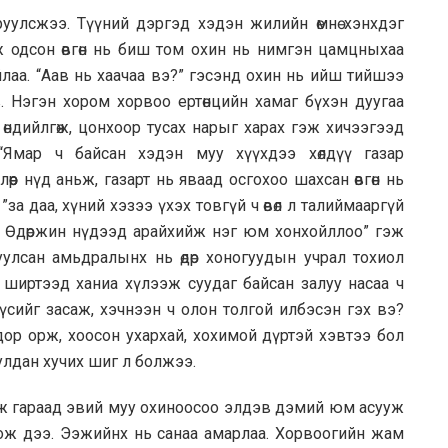
 саруулсжээ. Түүний дэргэд хэдэн жилийн өмнө хэнхдэг
 одсон өвгөн нь биш том охин нь нимгэн цамцныхаа
лаа. “Аав нь хаачаа вэ?” гэсэнд охин нь ийш тийшээ
. Нэгэн хором хорвоо ертөнцийн хамаг бүхэн дуугаа
 өндийлгөж, цонхоор тусах нарыг харах гэж хичээгээд
“Ямар ч байсан хэдэн муу хүүхдээ хөлдүү газар
өөр нүд аньж, газарт нь яваад осгохоо шахсан өвгөн нь
а даа, хүний хэзээ үхэх товгүй ч өвөл л талиймааргүй
 Өдөржин нүдээд арайхийж нэг юм хонхойллоо” гэж
уулсан амьдралынх нь өдөр хоногуудын учрал тохиол
ширтээд ханиа хүлээж суудаг байсан залуу насаа ч
үсийг засаж, хэчнээн ч олон толгой илбэсэн гэх вэ?
дор орж, хоосон ухархай, хохимой дүртэй хэвтээ бол
улдан хучих шиг л болжээ.
орж гараад эвий муу охиноосоо элдэв дэмий юм асууж
ихож дээ. Ээжийнх нь санаа амарлаа. Хорвоогийн жам