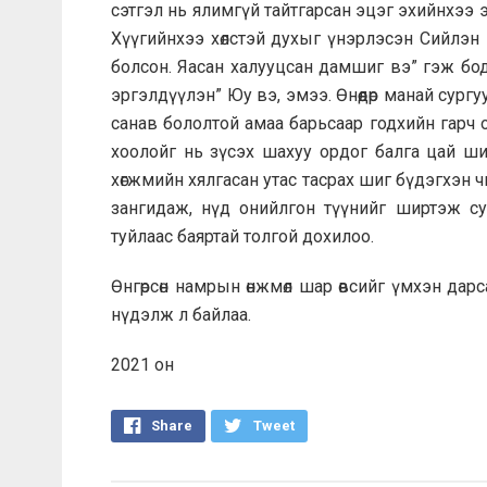
сэтгэл нь ялимгүй тайтгарсан эцэг эхийнхээ э
Хүүгийнхээ хөлстэй духыг үнэрлэсэн Сийлэн 
болсон. Яасан халууцсан дамшиг вэ” гэж бодоо
эргэлдүүлэн” Юу вэ, эмээ. Өнөөдөр манай сург
санав бололтой амаа барьсаар годхийн гарч о
хоолойг нь зүсэх шахуу ордог балга цай ши
хөгжмийн хялгасан утас тасрах шиг бүдэгхэн чи
зангидаж, нүд онийлгон түүнийг ширтэж су
туйлаас баяртай толгой дохилоо.
Өнгөрсөн намрын өнжмөл шар өвсийг үмхэн дар
нүдэлж л байлаа.
2021 он
Share
Tweet