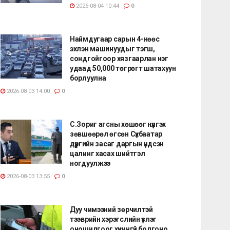
2026-08-04 10:44
0
Наймдугаар сарын 4-нөөс
эхлэн машинуудыг тэгш,
сондгойгоор хязгаарлан нэг
удаад 50,000 төгрөгт шатахуун
борлуулна
2026-08-03 14:00
0
С.Зориг агсны хөшөөг нүүлгэх
зөвшөөрөл өгсөн Сүхбаатар
дүүргийн засаг даргын үндсэн
цалинг хасах шийтгэл
ногдуулжээ
2026-08-03 13:55
0
Дуу чимээний зөрчилтэй
тээврийн хэрэгслийн үзлэг
оношилгоог хүчингүй болгоно