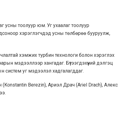
аг усны тоолуур юм. Уг ухаалаг тоолуур
гдсоноор хэрэглэгчдэд усны төлбөрөө бууруулж,
вчлалтай хэмжих турбин технологи болон хэрэглэх
рын мэдээллээр хангадаг. Бүтээгдэхүүний дэлгэц
ын систем уг мэдээлэл хадгалагддаг.
(Konstantin Berezin), Ариэл Драч (Ariel Drach), Алекс
ээ.