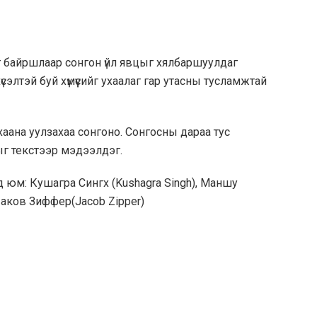
г байршлаар сонгон үйл явцыг хялбаршуулдаг
лтэй буй хүмүүсийг ухаалаг гар утасны тусламжтай
аана уулзахаа сонгоно. Сонгосны дараа тус
рыг текстээр мэдээлдэг.
д юм: Кушагра Сингх (Kushagra Singh), Маншу
Иаков Зиффер(Jacob Zipper)