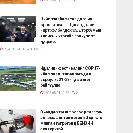
Нийслэлийн засаг даргын
орлогч асан Т.Даваадалай
нарт холбогдох ₮5.2 тэрбумын
авлигын хэргийг прокурорт
хүргүүлжээ
2026-08-04 11:14
0
Нүүдэлчин фестивалийг COP17-
ийн зочид, төлөөлөгчдөд
зориулж 21-23-нд зохион
байгуулна
2026-08-04 10:52
0
Өнөөдөр тэгш тоогоор төгссөн
автомашинтай иргэд 50 хүртэлх
мянган төгрөгөнд БЕНЗИН
авах эрхтэй