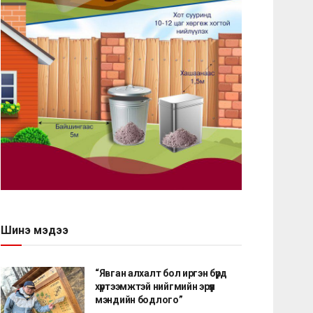
Шинэ мэдээ
“Явган алхалт бол иргэн бүрд
хүртээмжтэй нийгмийн эрүүл
мэндийн бодлого”