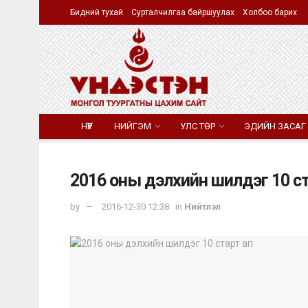
Бидний тухай
Сурталчилгаа байршуулах
Холбоо барих
НҮҮР
НИЙГЭМ
УЛС ТӨР
ЭДИЙН ЗАСАГ
2016 оны дэлхийн шилдэг 10 ст
by
2016-12-30 12:38
in
Нийтлэл