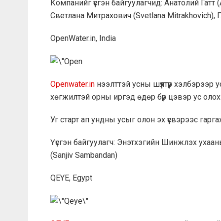
Компанийг үүсгэн байгуулагчид: Анатолий Гатт (A
Светлана Митрахович (Svetlana Mitrakhovich), Г
OpenWater.in, India
Openwater.in
нээлттэй усны шүүлтүүр хэлбэрээр
хөгжилтэй орны иргэд өдөр бүр цэвэр ус олох 
Уг старт ап ундны усыг олон эх үүсвэрээс гар
Үүсгэн байгуулагч: Энэтхэгийн Шинжлэх ухаа
(Sanjiv Sambandan)
QEYE, Egypt