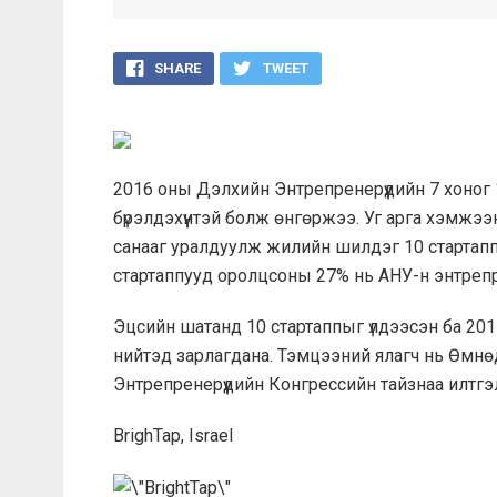
SHARE
TWEET
2016 оны Дэлхийн Энтрепренерүүдийн 7 хоног 
бүрэлдэхүүнтэй болж өнгөржээ. Уг арга хэмжэ
санааг уралдуулж жилийн шилдэг 10 стартап
стартаппууд оролцсоны 27% нь АНУ-н энтрепре
Эцсийн шатанд 10 стартаппыг үлдээсэн ба 201
нийтэд зарлагдана. Тэмцээний ялагч нь Өмн
Энтрепренерүүдийн Конгрессийн тайзнаа илтг
BrighTap, Israel