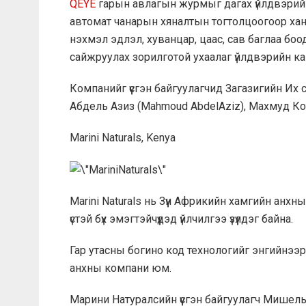
QEYE
гарын авлагын журмыг дагах үйлдвэрий
автомат чанарын хяналтын тогтолцоогоор хан
нэхмэл эдлэл, хуванцар, цаас, сав баглаа бо
сайжруулах зорилготой ухаалаг үйлдвэрийн к
Компанийг үүсгэн байгуулагчид Загазигийн Их
Абдель Азиз (Mahmoud AbdelAziz), Махмуд Кот
Marini Naturals, Kenya
Marini Naturals нь Зүүн Африкийн хамгийн анх
үстэй бүх эмэгтэйчүүдэд үйлчилгээ үзүүлдэг байна.
Гар утасны богино код технологийг энгийнээр 
анхны компани юм.
Марини Натуралсийн үүсгэн байгуулагч Мишель