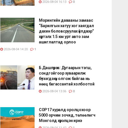
2026-08-04 16:13
0
Морингийн давааны замаас
“Барилгын хатуу хог хаягдал
дахин боловсруулах үйлдвэр”
хүртэлх 1.5 км урт авто зам
ашиглалтад орлоо
2026-08-04 14:20
1
Б.Дашпүрэв: Дугаарын тэгш,
сондгойгоор хуваарилж
бүтээгдэхүүн олгож байгаа нь
нөөц багассантай холбоотой
2026-08-04 13:06
0
СОР17 хуралд оролцохоор
5000 орчим зочид, төлөөлөгч
Монголд хүрэлцэн ирнэ
2026-08-04 11:42
1