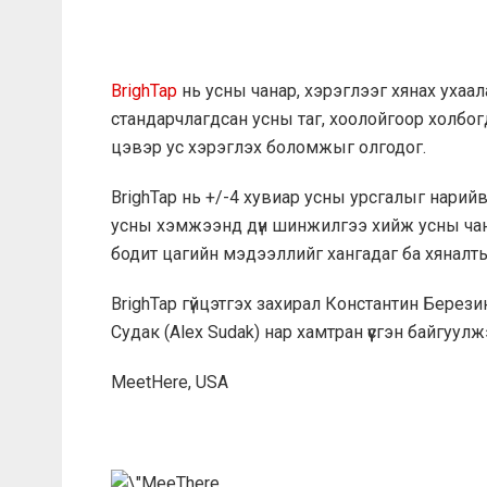
BrighTap
нь усны чанар, хэрэглээг хянах ухаал
стандарчлагдсан усны таг, хоолойгоор холбо
цэвэр ус хэрэглэх боломжыг олгодог.
BrighTap нь +/-4 хувиар усны урсгалыг нарий
усны хэмжээнд дүн шинжилгээ хийж усны чана
бодит цагийн мэдээллийг хангадаг ба хяналт
BrighTap гүйцэтгэх захирал Константин Березин 
Судак (Alex Sudak) нар хамтран үүсгэн байгуулж
MeetHere, USA