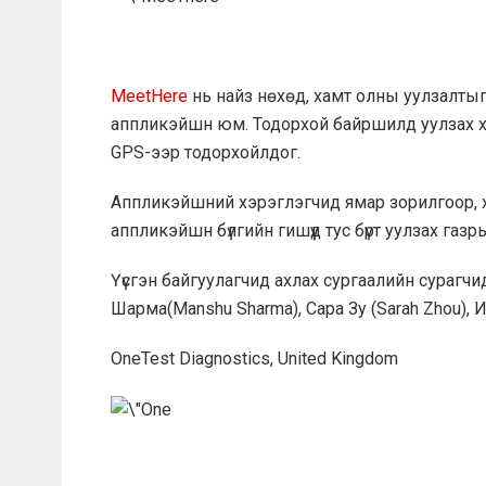
MeetHere
нь найз нөхөд, хамт олны уулзалты
аппликэйшн юм. Тодорхой байршилд уулзах хүсэ
GPS-ээр тодорхойлдог.
Аппликэйшний хэрэглэгчид ямар зорилгоор, х
аппликэйшн бүлгийн гишүүд тус бүрт уулзах газ
Үүсгэн байгуулагчид ахлах сургаалийн сурагчи
Шарма(Manshu Sharma), Сара Зу (Sarah Zhou), 
OneTest Diagnostics, United Kingdom