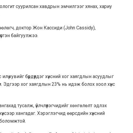
логит суурилсан хавдрын эмчилгээг хянах, хариу
.
лөгч, доктор Жон Кассиди (John Cassidy),
үсгэн байгуулжээ.
лүү хувийг бүрдүүлдэг хүнсний хог хаягдлын асуудлыг
Эдгээр хог хаягдлын 23% нь идэж болох хоол хүнс
нгахад тусалж, үйлчлүүлэгчидийг хөнгөлөлт эдлэх
үнсээр хангадаг. Хэрэглэгчид өөрсдийн хүнсний
 боломжтой.