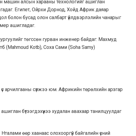
н машин алсын харааны технологийг ашиглан
гадаг. Египет, Ойрхи Дорнод, Хойд Африк даяар
одол болон бусад олон салбарт үйлдвэрлэлийн чанарыг
амер ашигладаг.
 сургуулийг төгссөн гурван инженер байдаг: Махмуд
б (Mahmoud Kotb), Соха Сами (Soha Samy)
ны үс арчилгааны сүлжээ юм. Африкийн төрөлхийн арзгар
ашиглан бүтээгдэхүүнээ худалан авахаар танилцуулдаг
 Нталами өөр хаанаас олохооргүй байгалийн үсний