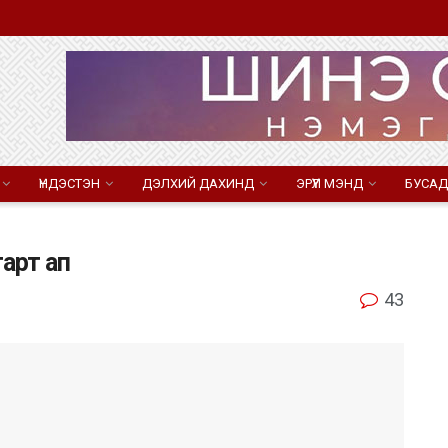
ҮНДЭСТЭН
ДЭЛХИЙ ДАХИНД
ЭРҮҮЛ МЭНД
БУСАД
арт ап
43