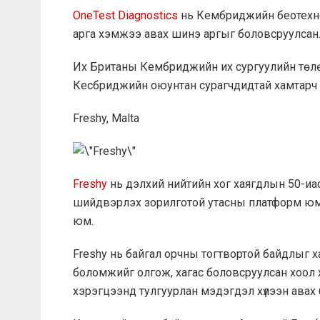
OneTest Diagnostics
нь Кембриджийн беотехно
арга хэмжээ авах шинэ аргыг боловсруулсан
Их Британы Кембриджийн их сургуулийн төлөө
Кесбриджийн оюунтан сурагчдидтай хамтарч ү
Freshy, Malta
Freshy
нь дэлхий нийтийн хог хаягдлын 50-иас и
шийдвэрлэх зорилготой утасны платформ юм. 
юм.
Freshy нь байгал орчны тогтвортой байдлыг ха
боломжийг олгож, хагас боловсруулсан хоол х
хэрэгцээнд тулгуурлан мэдэгдэл хүлээн авах