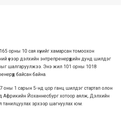
165 орны 10 сая хүнийг хамарсан томоохон
эний үеээр дэлхийн энтрепренерүүдийн дунд шилдэг
пыг шалгаруулжээ. Энэ жил 101 орны 1018
нерүүд байсан байна.
7 оны 1 сарын 5-нд цор ганц шилдэг стартап олон
өд Африкийн Йоханнесбург хотоор аялж, Дэлхийн
эл танилцуулах эрхээр шагнуулах юм.