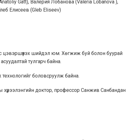
natoliy Gatt), Валерия Лобанова (Valeria Lobanova ),
леб Елисеев (Gleb Eliseev)
 ус цэвэршүүлэх шийдэл юм. Хөгжиж буй болон буурай
асуудалтай тулгарч байна.
гах технологийг боловсруулж байна.
ны хүрээлэнгийн доктор, профессор Санжив Санбандан