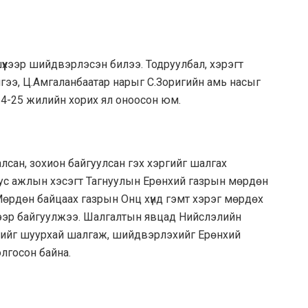
шүүхээр шийдвэрлэсэн билээ. Тодруулбал, хэрэгт
гээ, Ц.Амгаланбаатар нарыг С.Зоригийн амь насыг
 24-25 жилийн хорих ял оноосон юм.
лсан, зохион байгуулсан гэх хэргийг шалгах
Тус ажлын хэсэгт Тагнуулын Ерөнхий газрын мөрдөн
Мөрдөн байцаах газрын Онц хүнд гэмт хэрэг мөрдөх
гээр байгуулжээ. Шалгалтын явцад Нийслэлийн
ргийг шуурхай шалгаж, шийдвэрлэхийг Ерөнхий
олгосон байна.