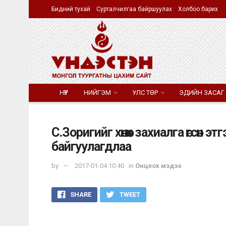
Бидний тухай
Сурталчилгаа байршуулах
Холбоо барих
НҮҮР
НИЙГЭМ
УЛС ТӨР
ЭДИЙН ЗАСАГ
С.Зоригийг хөнөөх захиалга өгсөн
байгуулагдлаа
by
2017-01-04 10:40
in
Онцлох мэдээ
SHARE
TWEET