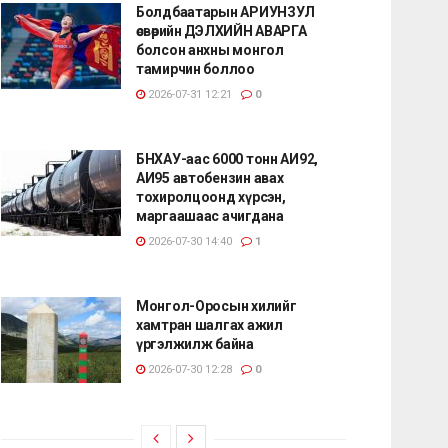
Болдбаатарын АРИУНЗУЛ
өсвөрийн ДЭЛХИЙН АВАРГА
болсон анхны монгол
тамирчин боллоо
2026-07-31 12:21
0
БНХАУ-аас 6000 тонн АИ92,
АИ95 автобензин авах
тохиролцоонд хүрсэн,
маргаашаас ачигдана
2026-07-30 14:40
1
Монгол-Оросын хилийг
хамтран шалгах ажил
үргэлжилж байна
2026-07-30 12:28
0