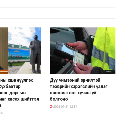
ны хөшөөг нүүлгэх
Дуу чимээний зөрчилтэй
өн Сүхбаатар
тээврийн хэрэгслийн үзлэг
асаг даргын
оношилгоог хүчингүй
инг хасах шийтгэл
болгоно
э
2026-07-31 22:54
55