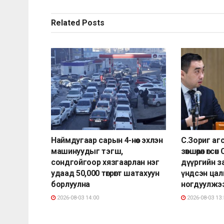
Related
Posts
Наймдугаар сарын 4-нөөс эхлэн
С.Зориг агс
машинуудыг тэгш,
зөвшөөрөл өгс
сондгойгоор хязгаарлан нэг
дүүргийн з
удаад 50,000 төгрөгт шатахуун
үндсэн цал
борлуулна
ногдуулжэ
2026-08-03 14:00
2026-08-03 13: