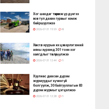
Хог шахдаг төхөөрөмж үр дүнгээ
өгсөн тул дахин гурвыг нэмж
байршуулжээ
2026-07-31 19:59
0
Хөвсгөл нуурын их цэвэрлэгээний
аяны хүрээнд 301 тонн хог
хаягдлыг төвлөрүүлжээ
2026-07-31 12:44
1
Хуулиас давсан дүрэм
журмуудыг хүчингүй
болгуулж, 30 байгууллагын 83
дүрэм журмыг цэгцэлжээ
2026-07-31 12:28
1