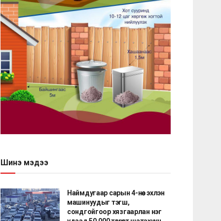
Шинэ мэдээ
Наймдугаар сарын 4-нөөс эхлэн
машинуудыг тэгш,
сондгойгоор хязгаарлан нэг
удаад 50,000 төгрөгт шатахуун