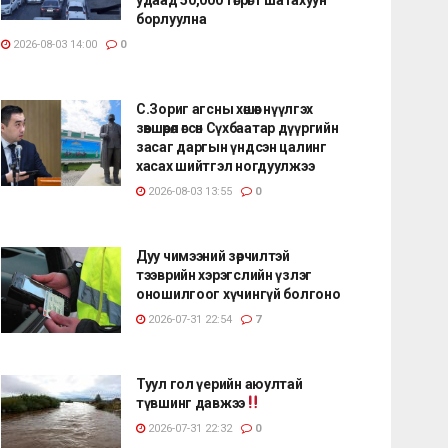
борлуулна
2026-08-03 14:00
0
С.Зориг агсны хөшөөг нүүлгэх
зөвшөөрөл өгсөн Сүхбаатар дүүргийн
засаг даргын үндсэн цалинг
хасах шийтгэл ногдуулжээ
2026-08-03 13:55
0
Дуу чимээний зөрчилтэй
тээврийн хэрэгслийн үзлэг
оношилгоог хүчингүй болгоно
2026-07-31 22:54
7
Туул гол үерийн аюултай
түвшинг давжээ
2026-07-31 22:32
0