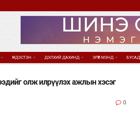
ҮНДЭСТЭН
ДЭЛХИЙ ДАХИНД
ЭРҮҮЛ МЭНД
БУСАД
 этгээдийг олж илрүүлэх ажлын хэсэг
0