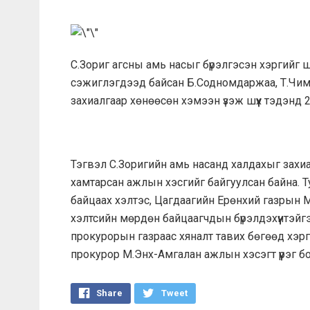
С.Зориг агсны амь насыг бүрэлгэсэн хэргийг 
сэжиглэгдээд байсан Б.Содномдаржаа, Т.Чим
захиалгаар хөнөөсөн хэмээн үзэж шүүх тэдэнд
Тэгвэл С.Зоригийн амь насанд халдахыг захиа
хамтарсан ажлын хэсгийг байгуулсан байна. 
байцаах хэлтэс, Цагдаагийн Ерөнхий газрын 
хэлтсийн мөрдөн байцаагчдын бүрэлдэхүүнтэй
прокурорын газраас хяналт тавих бөгөөд хэ
прокурор М.Энх-Амгалан ажлын хэсэгт үүрэг б
Share
Tweet