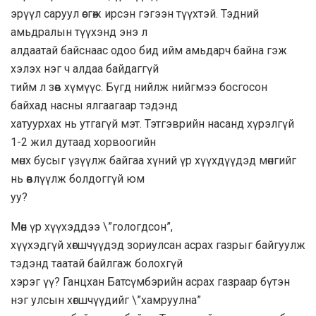
эрүүл саруул өсгөж ирсэн гэгээн түүхтэй. Тэдний
амьдралын түүхэнд энэ л
алдаатай байснаас одоо бид ийм амьдарч байна гэж
хэлэх нэг ч алдаа байдаггүй
тийм л зөв хүмүүс. Бүгд нийлж нийгмээ босгосон
байхад насны ялгаагаар тэдэнд
хатуурхах нь утгагүй мэт. Тэтгэврийн насанд хүрэлгүй
1-2 жил дутаад хорвоогийн
мөнх бусыг үзүүлж байгаа хүний үр хүүхдүүдэд мөнгийг
нь өвлүүлж болдоггүй юм
уу?
Мөн үр хүүхэддээ \”гологдсон”,
хүүхэдгүй хөгшчүүдэд зориулсан асрах газрыг байгуулж
тэдэнд таатай байлгаж болохгүй
хэрэг үү? Ганцхан Батсүмбэрийн асрах газраар бүтэн
нэг улсын хөгшчүүдийг \”хамруулна”