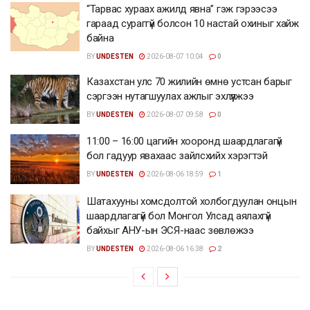
“Тарвас хураах ажилд явна” гэж гэрээсээ
гараад сураггүй болсон 10 настай охиныг хайж
байна
BY
UNDESTEN
2026-08-07 10:04
0
Казахстан улс 70 жилийн өмнө устсан барыг
сэргээн нутагшуулах ажлыг эхлүүлжээ
BY
UNDESTEN
2026-08-07 09:58
0
11:00 – 16:00 цагийн хооронд шаардлагагүй
бол гадуур явахаас зайлсхийх хэрэгтэй
BY
UNDESTEN
2026-08-06 18:59
1
Шатахууны хомсдолтой холбогдуулан онцын
шаардлагагүй бол Монгол Улсад аялахгүй
байхыг АНУ-ын ЭСЯ-наас зөвлөжээ
BY
UNDESTEN
2026-08-06 16:38
2