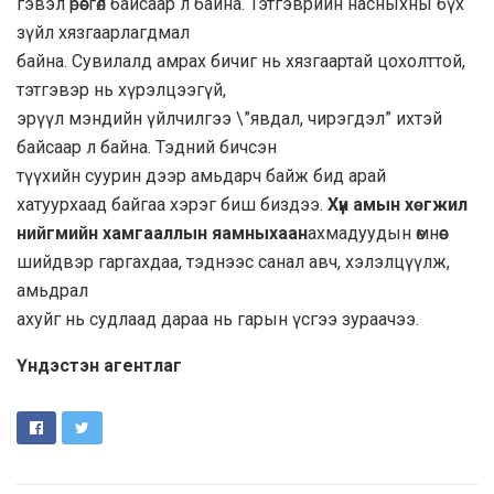
гэвэл өрөөсгөл байсаар л байна. Тэтгэврийн насныхны бүх
зүйл хязгаарлагдмал
байна. Сувилалд амрах бичиг нь хязгаартай цохолттой,
тэтгэвэр нь хүрэлцээгүй,
эрүүл мэндийн үйлчилгээ \”явдал, чирэгдэл” ихтэй
байсаар л байна. Тэдний бичсэн
түүхийн суурин дээр амьдарч байж бид арай
хатуурхаад байгаа хэрэг биш биздээ.
Хүн амын хөгжил
нийгмийн хамгааллын яамныхаан
ахмадуудын өмнөөс
шийдвэр гаргахдаа, тэднээс санал авч, хэлэлцүүлж,
амьдрал
ахуйг нь судлаад дараа нь гарын үсгээ зураачээ.
Үндэстэн агентлаг