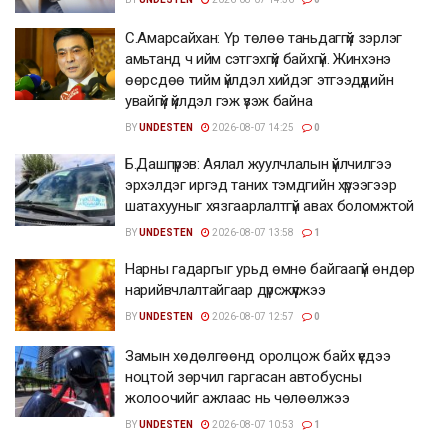
С.Амарсайхан: Үр төлөө таньдаггүй зэрлэг
амьтанд ч ийм сэтгэхгүй байхгүй. Жинхэнэ
өөрсдөө тийм үйлдэл хийдэг этгээдүүдийн
увайгүй үйлдэл гэж үзэж байна
BY
UNDESTEN
2026-08-07 14:25
0
Б.Дашпүрэв: Аялал жуулчлалын үйлчилгээ
эрхэлдэг иргэд таних тэмдгийн хүрээгээр
шатахууныг хязгаарлалтгүй авах боломжтой
BY
UNDESTEN
2026-08-07 13:58
1
Нарны гадаргыг урьд өмнө байгаагүй өндөр
нарийвчлалтайгаар дүрсжүүлжээ
BY
UNDESTEN
2026-08-07 12:57
0
Замын хөдөлгөөнд оролцож байх үедээ
ноцтой зөрчил гаргасан автобусны
жолоочийг ажлаас нь чөлөөлжээ
BY
UNDESTEN
2026-08-07 10:53
1