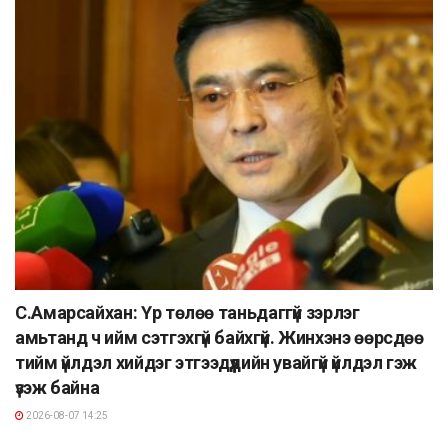
С.Амарсайхан: Үр төлөө таньдаггүй зэрлэг
амьтанд ч ийм сэтгэхгүй байхгүй. Жинхэнэ өөрсдөө
тийм үйлдэл хийдэг этгээдүүдийн увайгүй үйлдэл гэж
үзэж байна
2026-08-07 14:25