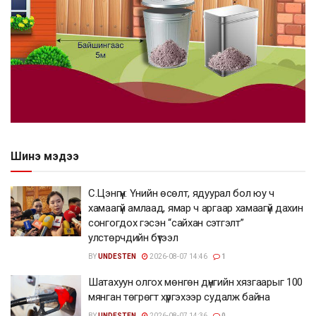
Шинэ мэдээ
С.Цэнгүүн: Үнийн өсөлт, ядуурал бол юу ч
хамаагүй амлаад, ямар ч аргаар хамаагүй дахин
сонгогдох гэсэн “сайхан сэтгэлт”
улстөрчдийн бүтээл
BY
UNDESTEN
2026-08-07 14:46
1
Шатахуун олгох мөнгөн дүнгийн хязгаарыг 100
мянган төгрөгт хүргэхээр судалж байна
BY
UNDESTEN
2026-08-07 14:36
0