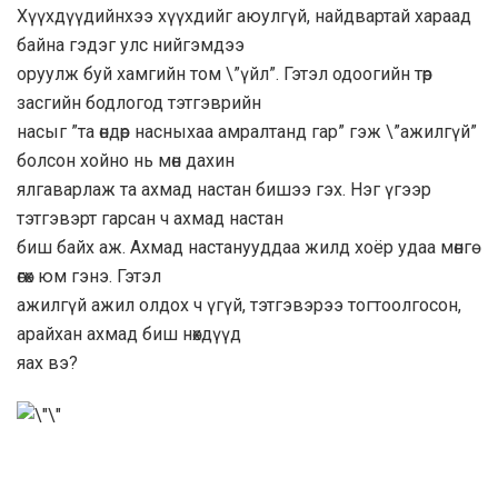
Хүүхдүүдийнхээ хүүхдийг аюулгүй, найдвартай хараад
байна гэдэг улс нийгэмдээ
оруулж буй хамгийн том \”үйл”. Гэтэл одоогийн төр
засгийн бодлогод тэтгэврийн
насыг ”та өндөр насныхаа амралтанд гар” гэж \”ажилгүй”
болсон хойно нь мөн дахин
ялгаварлаж та ахмад настан бишээ гэх. Нэг үгээр
тэтгэвэрт гарсан ч ахмад настан
биш байх аж. Ахмад настанууддаа жилд хоёр удаа мөнгө
өгөх юм гэнэ. Гэтэл
ажилгүй ажил олдох ч үгүй, тэтгэвэрээ тогтоолгосон,
арайхан ахмад биш нөхдүүд
яах вэ?