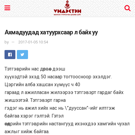
Ахмадуудад хатуурхсаар л байх уу
by
2017-01-05 10:54
Тэтгэврийн нас дөрвөөс дээш
хүүхэдтэй эхэд 50 насаар тогтоосноор эхэлдэг.
Цэргийн алба хашсан хүмүүс ч 40
гараад л ажилласан жилээрээ тэтгэвэрт гардаг байх
жишээтэй. Тэтгэвэрт гарна
гэдэг нь ажил хийх нас нь \”дууссан”-ийг илтгэж
байгаа хэрэг гэлтэй. Гэтэл
өнөөдрийн тэтгэврийн настангууд ихэнхдээ хамгийн чухал
ажлыг хийж байгаа.