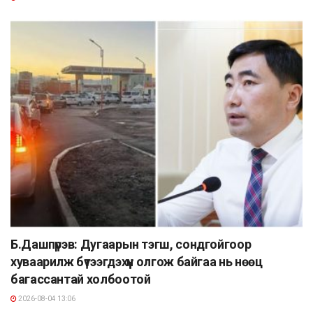
Б.Дашпүрэв: Дугаарын тэгш, сондгойгоор
хуваарилж бүтээгдэхүүн олгож байгаа нь нөөц
багассантай холбоотой
2026-08-04 13:06