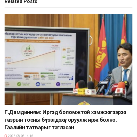
Related
Posts
Г.Дамдинням: Иргэд боломжтой хэмжээгээрээ
газрын тосны бүтээгдэхүүн оруулж ирж болно.
Гаалийн татварыг тэглэсэн
2026-08-05 14:16