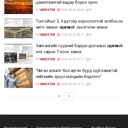
цахилгаантай аадар бороо орно
BY
UNDESTEN
2026-08-05 08:44
0
Толгойтыг 3, 4 дүгээр хороололтой холбосон
авто замын хөдөлгөөнийг хэсэгчлэн хаана
BY
UNDESTEN
2026-08-05 08:17
0
Зайсангийн гүүрний баруун урсгалын хөдөлгөөнийг
энэ сарын 7-ноос хаана
BY
UNDESTEN
2026-08-05 07:57
1
“Явган алхалт бол иргэн бүрд хүртээмжтэй
нийгмийн эрүүл мэндийн бодлого”
BY
UNDESTEN
2026-08-04 16:13
1
Бидний тухай
Сурталчилгаа байршуулах
Холбоо барих