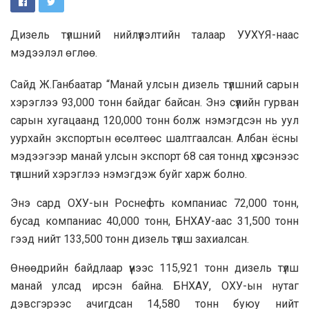
Дизель түлшний нийлүүлэлтийн талаар УУХҮЯ-наас
мэдээлэл өглөө.
Сайд Ж.Ганбаатар “Манай улсын дизель түлшний сарын
хэрэглээ 93,000 тонн байдаг байсан. Энэ сүүлийн гурван
сарын хугацаанд 120,000 тонн болж нэмэгдсэн нь уул
уурхайн экспортын өсөлтөөс шалтгаалсан. Албан ёсны
мэдээгээр манай улсын экспорт 68 сая тоннд хүрсэнээс
түлшний хэрэглээ нэмэгдэж буйг харж болно.
Энэ сард ОХУ-ын Роснефть компаниас 72,000 тонн,
бусад компаниас 40,000 тонн, БНХАУ-аас 31,500 тонн
гээд нийт 133,500 тонн дизель түлш захиалсан.
Өнөөдрийн байдлаар үүнээс 115,921 тонн дизель түлш
манай улсад ирсэн байна. БНХАУ, ОХУ-ын нутаг
дэвсгэрээс ачигдсан 14,580 тонн буюу нийт