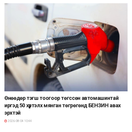
Өнөөдөр тэгш тоогоор төгссөн автомашинтай
иргэд 50 хүртэлх мянган төгрөгөнд БЕНЗИН авах
эрхтэй
2026-08-04 10:44