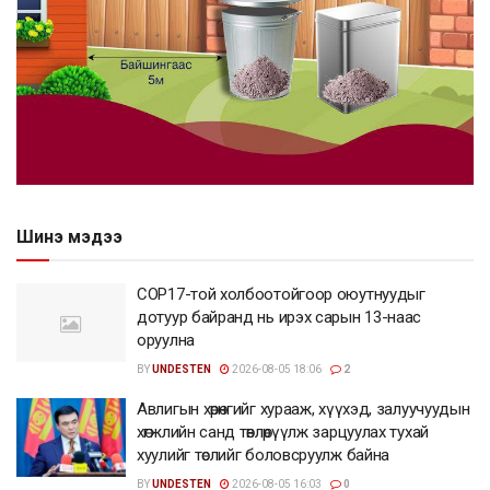
Шинэ мэдээ
COP17-той холбоотойгоор оюутнуудыг
дотуур байранд нь ирэх сарын 13-наас
оруулна
BY
UNDESTEN
2026-08-05 18:06
2
Авлигын хөрөнгийг хурааж, хүүхэд, залуучуудын
хөгжлийн санд төвлөрүүлж зарцуулах тухай
хуулийг төслийг боловсруулж байна
BY
UNDESTEN
2026-08-05 16:03
0