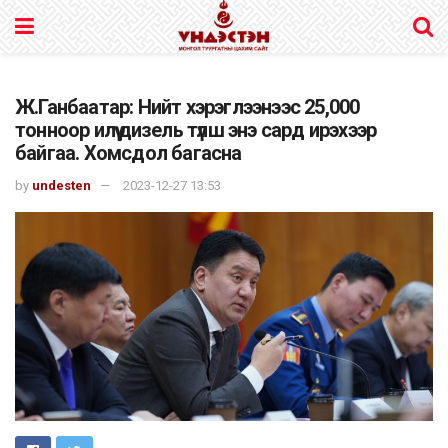
Ж.Ганбаатар: Нийт хэрэглээнээс 25,000
тонноор илүү дизель түлш энэ сард ирэхээр
байгаа. Хомсдол багасна
by
undesten
2023-12-27 13:53