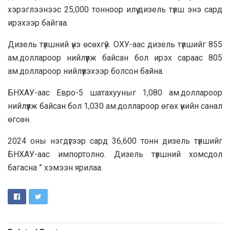
хэрэглээнээс 25,000 тонноор илүү дизель түлш энэ сард
ирэхээр байгаа.
Дизель түлшний үнэ өсөхгүй. ОХУ-аас дизель түлшийг 855
ам.доллароор нийлүүлж байсан бол ирэх сараас 805
ам.доллароор нийлүүлэхээр болсон байна.
БНХАУ-аас Евро-5 шатахууныг 1,080 ам.доллароор
нийлүүлж байсан бол 1,030 ам.доллароор өгөх үнийн санал
өгсөн.
2024 оны нэгдүгээр сард 36,600 тонн дизель түлшийг
БНХАУ-аас импортолно. Дизель түлшний хомсдол
багасна ” хэмээн ярилаа.