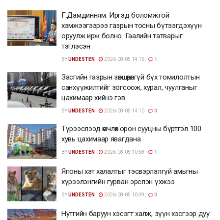
Г.Дамдинням: Иргэд боломжтой
хэмжээгээрээ газрын тосны бүтээгдэхүүн
оруулж ирж болно. Гаалийн татварыг
тэглэсэн
BY
UNDESTEN
2026-08-05 14:16
1
Засгийн газрын зөвшөөрөлгүй бүх томилолтын
санхүүжилтийг зогсоож, хурал, чуулганыг
цахимаар хийнэ гэв
BY
UNDESTEN
2026-08-05 14:10
0
Түрээслээд өмчлөх орон сууцны бүртгэл 100
хувь цахимаар явагдана
BY
UNDESTEN
2026-08-05 10:58
1
Японы хэт халалтыг тэсвэрлэлгүй амьтны
хүрээлэнгийн гурван эрслэн үхжээ
BY
UNDESTEN
2026-08-05 10:49
0
Нутгийн баруун хэсэгт халж, зүүн хэсгээр дуу