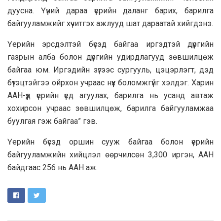
дуусна. Үүний дараа үерийн даланг барих, барилга
байгууламжийг хүчитгэх ажлууд шат дараатай хийгдэнэ.
Үерийн эрсдэлтэй бүсэд байгаа иргэдтэй дүүргийн
газрын алба болон дүүргийн удирдлагууд зөвшилцөж
байгаа юм. Иргэдийн зүгээс сургууль, цэцэрлэгт, дэд
бүтэцтэйгээ ойрхон учраас нүүх боломжгүйг хэлдэг. Харин
ААН-үүд үерийн үед агуулах, барилга нь усанд автаж
хохирсон учраас зөвшилцөж, барилга байгууламжаа
буулгая гэж байгаа” гэв.
Үерийн бүсэд оршин сууж байгаа болон үерийн
байгууламжийн хийцлэл өөрчилсөн 3,300 иргэн, ААН
байдгаас 256 нь ААН аж.