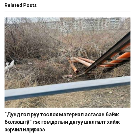
Related
Posts
“Дунд гол руу тослох материал асгасан байж
болзошгүй” гэх гомдолын дагуу шалгалт хийж
зөрчил илрүүлжээ