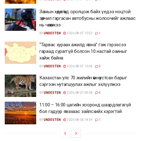
Замын хөдөлгөөнд оролцож байх үедээ ноцтой
зөрчил гаргасан автобусны жолоочийг ажлаас
нь чөлөөлжээ
BY
UNDESTEN
2026-08-07 10:53
1
“Тарвас хураах ажилд явна” гэж гэрээсээ
гараад сураггүй болсон 10 настай охиныг
хайж байна
BY
UNDESTEN
2026-08-07 10:04
0
Казахстан улс 70 жилийн өмнө устсан барыг
сэргээн нутагшуулах ажлыг эхлүүлжээ
BY
UNDESTEN
2026-08-07 09:58
0
11:00 – 16:00 цагийн хооронд шаардлагагүй
бол гадуур явахаас зайлсхийх хэрэгтэй
BY
UNDESTEN
2026-08-06 18:59
1