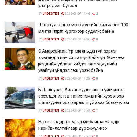
улстөрчдийн бүтээл
BY
UNDESTEN
2026-08-07 14:46
2
Шатахуун олгох мөнгөн дүнгийн хязгаарыг 100
мянган төгрөгт хүргэхээр судалж байна
BY
UNDESTEN
2026-08-07 14:36
0
С.Амарсайхан: Үр төлөө таньдаггүй зэрлэг
амьтанд ч ийм сэтгэхгүй байхгүй. Жинхэнэ
өөрсдөө тийм үйлдэл хийдэг этгээдүүдийн
увайгүй үйлдэл гэж үзэж байна
BY
UNDESTEN
2026-08-07 14:25
0
Б.Дашпүрэв: Аялал жуулчлалын үйлчилгээ
эрхэлдэг иргэд таних тэмдгийн хүрээгээр
шатахууныг хязгаарлалтгүй авах боломжтой
BY
UNDESTEN
2026-08-07 13:58
1
Нарны гадаргыг урьд өмнө байгаагүй өндөр
нарийвчлалтайгаар дүрсжүүлжээ
BY
UNDESTEN
2026-08-07 12:57
0