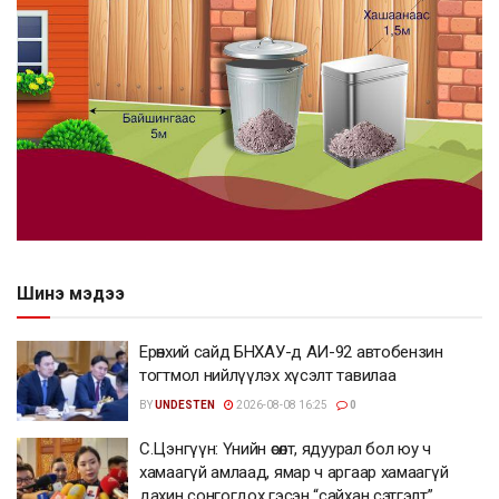
Шинэ мэдээ
Ерөнхий сайд БНХАУ-д АИ-92 автобензин
тогтмол нийлүүлэх хүсэлт тавилаа
BY
UNDESTEN
2026-08-08 16:25
0
С.Цэнгүүн: Үнийн өсөлт, ядуурал бол юу ч
хамаагүй амлаад, ямар ч аргаар хамаагүй
дахин сонгогдох гэсэн “сайхан сэтгэлт”