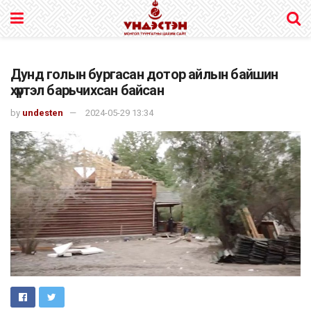
Дунд голын бургасан дотор айлын байшин
хүртэл барьчихсан байсан
by
undesten
2024-05-29 13:34