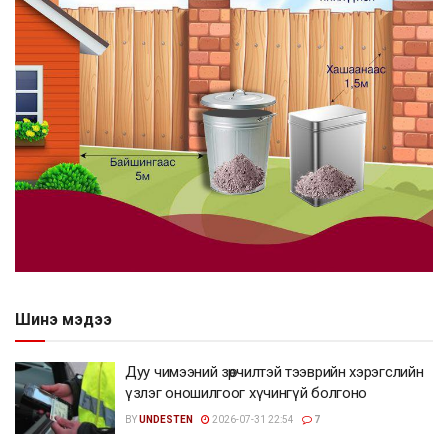
Шинэ мэдээ
Дуу чимээний зөрчилтэй тээврийн хэрэгслийн
үзлэг оношилгоог хүчингүй болгоно
BY
UNDESTEN
2026-07-31 22:54
7