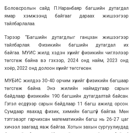
Боловсролын сайд П.Наранбаяр багшийн дутагдал
ямар хэмжээнд байгааг дараах жишээгээр
тайлбарлалаа.
Тэрээр “Багшийн дутагдлыг ганцхан жишээгээр
тайлбарлая. Физикийн багшийн дутагдал их
байгаа.
МУИС жилд хэдэн хүнийг физикийн чиглэлээр
төгсгөж байна вэ гэхээр, 2024 онд найм, 2023 онд
хоёр, 2022 онд долоон хүнийг төгсгөсөн.
МУБИС жилдээ 30-40 орчим хүнийг физикийн багшаар
төгсгөж байна
. Энэ жилийн наймдугаар сарын
байдлаар физикийн 190 багшийн дутагдалтай байсан.
Гэтэл есдүгээр сарын байдлаар 11 багш ажилд орсон.
Сумдаар явахад физик, химийн багшгүй байгаа. Мөн
тэтгэвэрт гарчихсан математикийн багш нь 26-27 цаг
хичээл заагаад явж байгаа. Хотын захын сургуулиудад