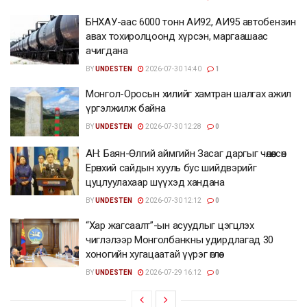
БНХАУ-аас 6000 тонн АИ92, АИ95 автобензин
авах тохиролцоонд хүрсэн, маргаашаас
ачигдана
BY
UNDESTEN
2026-07-30 14:40
1
Монгол-Оросын хилийг хамтран шалгах ажил
үргэлжилж байна
BY
UNDESTEN
2026-07-30 12:28
0
АН: Баян-Өлгий аймгийн Засаг даргыг чөлөөлсөн
Ерөнхий сайдын хууль бус шийдвэрийг
цуцлуулахаар шүүхэд хандана
BY
UNDESTEN
2026-07-30 12:12
0
“Хар жагсаалт”-ын асуудлыг цэгцлэх
чиглэлээр Монголбанкны удирдлагад 30
хоногийн хугацаатай үүрэг өглөө
BY
UNDESTEN
2026-07-29 16:12
0