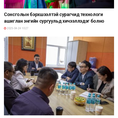
Сонсголын бэрхшээлтэй сурагчид технологи
ашиглан энгийн сургуульд хичээллэдэг болно
2025-04-24 10:27