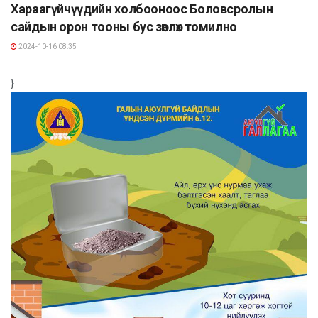
Хараагүйчүүдийн холбооноос Боловсролын
сайдын орон тооны бус зөвлөх томилно
2024-10-16 08:35
}