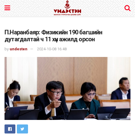
П.Наранбаяр: Физикийн 190 багшийн
дутагдалтай ч 11 хүн ажилд орсон
by
undesten
2024-10-08 16:48