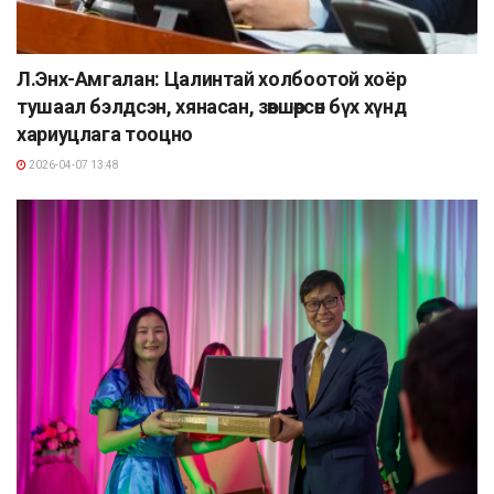
Л.Энх-Амгалан: Цалинтай холбоотой хоёр
тушаал бэлдсэн, хянасан, зөвшөөрсөн бүх хүнд
хариуцлага тооцно
2026-04-07 13:48