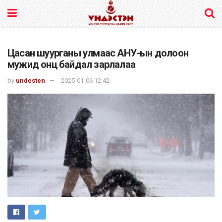
Цасан шуурганы улмаас АНУ-ын долоон
мужид онц байдал зарлалаа
by
undesten
2025-01-06 12:42