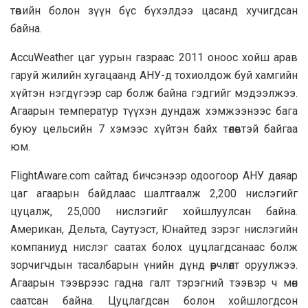
төвийн болон зүүн бүс бүхэлдээ цасанд хучигдсан
байна.
AccuWeather цаг уурын газраас
2011 оноос хойш арав
гаруй жилийн хугацаанд АНУ-д тохиолдож буй хамгийн
хүйтэн нэгдүгээр сар болж байна
гэдгийг мэдээлжээ.
Агаарын температур түүхэн дундаж хэмжээнээс бага
буюу цельсийн 7 хэмээс хүйтэн байх төлөвтэй байгаа
юм.
FlightAware.com сайтад бичсэнээр одоогоор АНУ даяар
цаг агаарын байдлаас шалтгаалж 2,200 нислэгийг
цуцалж, 25,000 нислэгийг хойшлуулсан байна.
Американ, Дельта, Саутуэст, Юнайтед зэрэг нислэгийн
компаниуд нислэг саатах болох цуцлагдсанаас болж
зорчигчдын тасалбарын үнийн дүнд өөрчлөлт оруулжээ.
Агаарын тээврээс гадна галт тэрэгний тээвэр ч мөн
саатсан байна. Цуцлагдсан болон хойшлогдсон