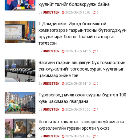
хуулийг төслийг боловсруулж байна
BY
UNDESTEN
2026-08-05 16:03
0
Г.Дамдинням: Иргэд боломжтой
хэмжээгээрээ газрын тосны бүтээгдэхүүн
оруулж ирж болно. Гаалийн татварыг
тэглэсэн
BY
UNDESTEN
2026-08-05 14:16
1
Засгийн газрын зөвшөөрөлгүй бүх томилолтын
санхүүжилтийг зогсоож, хурал, чуулганыг
цахимаар хийнэ гэв
BY
UNDESTEN
2026-08-05 14:10
0
Түрээслээд өмчлөх орон сууцны бүртгэл 100
хувь цахимаар явагдана
BY
UNDESTEN
2026-08-05 10:58
1
Японы хэт халалтыг тэсвэрлэлгүй амьтны
хүрээлэнгийн гурван эрслэн үхжээ
BY
UNDESTEN
2026-08-05 10:49
0