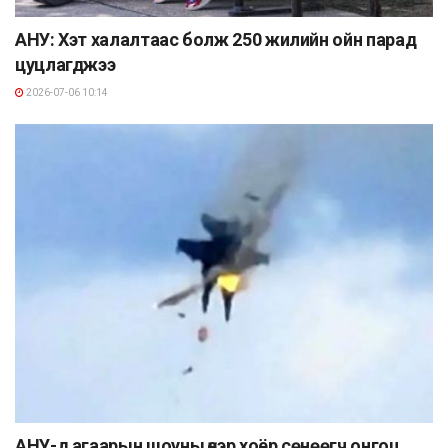
АНУ: Хэт халалтаас болж 250 жилийн ойн парад
цуцлагджээ
2026-07-06 10:14
АНУ-д агаарын шоуны үеэр хоёр сөнөөгч онгоц