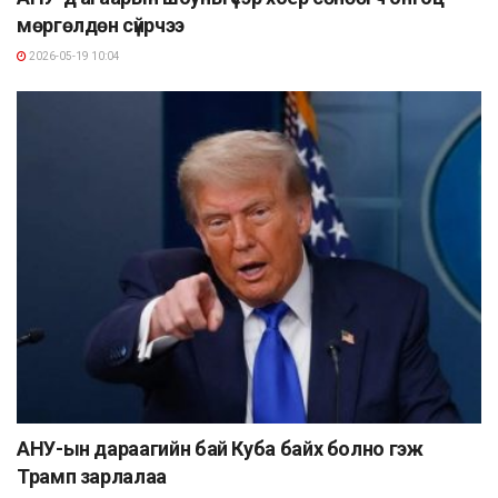
мөргөлдөн сүйрчээ
2026-05-19 10:04
АНУ-ын дараагийн бай Куба байх болно гэж
Трамп зарлалаа