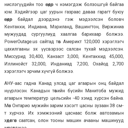
нислэгүүдийн тоо өнөөдөр ч нэмэгдэж болзошгүй байгаа
юм. Хэдийгээр цаг уурын газраас даваа гарагт буюу
өнөөдөр байдал дээрдэнэ гэж мэдээлсэн боловч
Кентакки, Индиана, Мэриланд, Вашингтон, Виржиниа
мужуудад сургуулиуд хаалгаа барихаар болжээ.
PowerOutage.us сайтад төв Америкт 120,000 хэрэглэгч
цахилгааны эх үүсвэрээс салсан тухай мэдээлсэн.
Миссурид 30,400, Канзаст 3,000, Кентаккид 45,000,
Иллинойст 32,000, Инданиад 7,200, Охайод 2,700
хэрэглэгч эрчим хүчгүй болжээ.
АНУ-аас гадна Канад улсад цаг агаарын онц байдал
нүүрлэсэн. Канадын төвийн бүсийн Манитоба мужид
агаарын температур цельсийн -40 хэмд хүрсэн байна.
Мөн Онтарио мужийн зарим хэсэгт цасны зузаан 38 см-
т хүрчээ. Их хэмжээний цаснаас болж автозамын
хөдөлгөөн саатсан, олон тооны машин ачааны машинууд
мөргөлджээ.