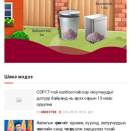
Шинэ мэдээ
COP17-той холбоотойгоор оюутнуудыг
дотуур байранд нь ирэх сарын 13-наас
оруулна
BY
UNDESTEN
2026-08-05 18:06
1
Авлигын хөрөнгийг хурааж, хүүхэд, залуучуудын
хөгжлийн санд төвлөрүүлж зарцуулах тухай