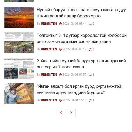
Нутгийн баруун хэсэгт халж, зүүн хэсгээр дуу
цахилгаантай аадар бороо орно
BY
UNDESTEN
2026-08-05 08:44
0
Толгойтыг 3, 4 дүгээр хороололтой холбосон
авто замын хөдөлгөөнийг хэсэгчлэн хаана
BY
UNDESTEN
2026-08-05 08:17
0
Зайсангийн гүүрний баруун урсгалын хөдөлгөөнийг
энэ сарын 7-ноос хаана
BY
UNDESTEN
2026-08-05 07:57
1
“Явган алхалт бол иргэн бүрд хүртээмжтэй
нийгмийн эрүүл мэндийн бодлого”
BY
UNDESTEN
2026-08-04 16:13
1