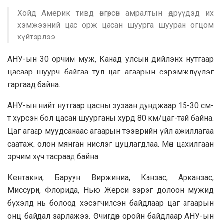
Хойд Америк тивд өнгөрсөн амралтын өдрүүдэд их
хэмжээний цас орж цасан шуурга шууран огцом
хүйтэрлээ.
АНУ-ын 30 орчим муж, Канад улсын дийлэнх нутгаар
цасаар шуурч байгаа тул цаг агаарын сэрэмжлүүлэг
гаргаад байна.
АНУ-ын нийт нутгаар цасны зузаан дунджаар 15-30 см-
т хүрсэн бол цасан шуурганы хурд 80 км/цаг-тай байна.
Цаг агаар муудсанаас агаарын тээврийн үйл ажиллагаа
саатаж, олон мянган нислэг цуцлагдлаа. Мөн цахилгаан
эрчим хүч тасраад байна.
Кентакки, Баруун Виржиниа, Канзас, Арканзас,
Миссури, Флорида, Нью Жерси зэрэг долоон мужид
бүхэлд нь болоод хэсэгчилсэн байдлаар цаг агаарын
онц байдал зарлажээ. Өчигдөр оройн байдлаар АНУ-ын