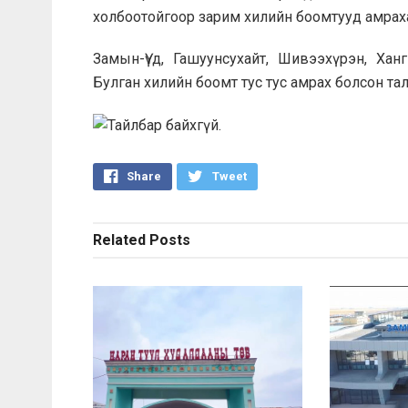
холбоотойгоор зарим хилийн боомтууд амраха
Замын-Үүд, Гашуунсухайт, Шивээхүрэн, Ханг
Булган хилийн боомт тус тус амрах болсон та
Share
Tweet
Related
Posts