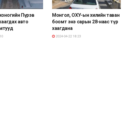
хоногийн Пүрэв
Монгол, ОХУ-ын хилийн таван
 хаагдах авто
боомт энэ сарын 28-наас түр
мтууд
хаагдана
10
2024-04-22 18:23