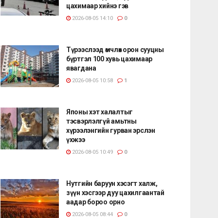
цахимаар хийнэ гэв
2026-08-05 14:10
0
Түрээслээд өмчлөх орон сууцны
бүртгэл 100 хувь цахимаар
явагдана
2026-08-05 10:58
1
Японы хэт халалтыг
тэсвэрлэлгүй амьтны
хүрээлэнгийн гурван эрслэн
үхжээ
2026-08-05 10:49
0
Нутгийн баруун хэсэгт халж,
зүүн хэсгээр дуу цахилгаантай
аадар бороо орно
2026-08-05 08:44
0