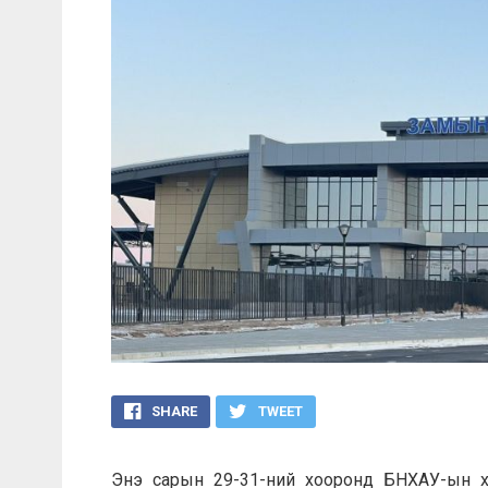
SHARE
TWEET
Энэ сарын 29-31-ний хооронд БНХАУ-ын ха