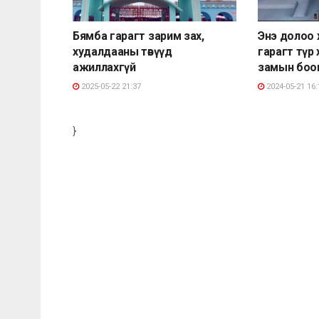
Бямба гарагт зарим зах,
Энэ долоо 
худалдааны төвүүд
гарагт түр
ажиллахгүй
замын боо
2025-05-22 21:37
2024-05-21 16:
}