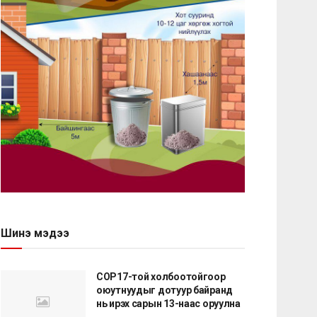
Шинэ мэдээ
COP17-той холбоотойгоор
оюутнуудыг дотуур байранд
нь ирэх сарын 13-наас оруулна