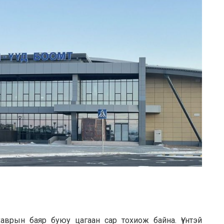
врын баяр буюу цагаан сар тохиож байна. Үүнтэй