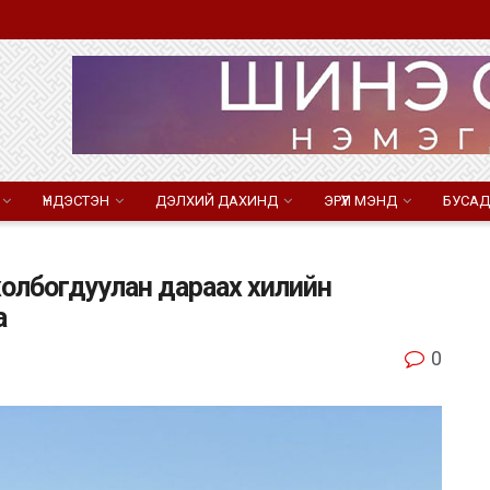
ҮНДЭСТЭН
ДЭЛХИЙ ДАХИНД
ЭРҮҮЛ МЭНД
БУСАД
холбогдуулан дараах хилийн
а
0