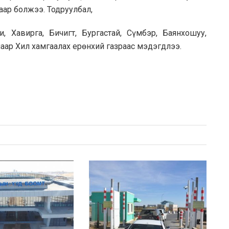
ар болжээ. Тодруулбал,
и, Хавирга, Бичигт, Бургастай, Сүмбэр, Баянхошуу,
лаар Хил хамгаалах ерөнхий газраас мэдэгдлээ.