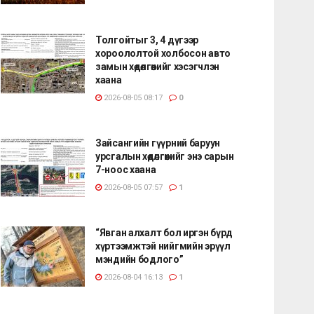
Толгойтыг 3, 4 дүгээр
хороололтой холбосон авто
замын хөдөлгөөнийг хэсэгчлэн
хаана
2026-08-05 08:17
0
Зайсангийн гүүрний баруун
урсгалын хөдөлгөөнийг энэ сарын
7-ноос хаана
2026-08-05 07:57
1
“Явган алхалт бол иргэн бүрд
хүртээмжтэй нийгмийн эрүүл
мэндийн бодлого”
2026-08-04 16:13
1