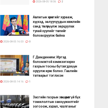
2026-08-05 18:06
2
Авлигын хөрөнгийг хурааж,
хүүхэд, залуучуудын хөгжлийн
санд төвлөрүүлж зарцуулах
тухай хуулийг төслийг
боловсруулж байна
2026-08-05 16:03
0
Г.Дамдинням: Иргэд
боломжтой хэмжээгээрээ
газрын тосны бүтээгдэхүүн
оруулж ирж болно. Гаалийн
татварыг тэглэсэн
2026-08-05 14:16
1
Засгийн газрын зөвшөөрөлгүй бүх
томилолтын санхүүжилтийг
зогсоож, хурал, чуулганыг