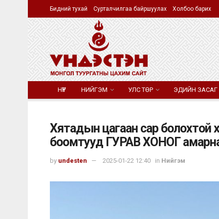
Бидний тухай
Сурталчилгаа байршуулах
Холбоо барих
НҮҮР
НИЙГЭМ
УЛС ТӨР
ЭДИЙН ЗАСАГ
Хятадын цагаан сар болохтой 
боомтууд ГУРАВ ХОНОГ амарн
by
undesten
2025-01-22 12:40
in
Нийгэм