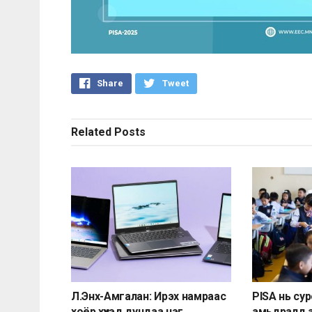
Share
Tweet
Related
Posts
Л.Энх-Амгалан: Ирэх намраас
PISA нь су
хоёр хүүхэд дундаа нэг
амьдралд 