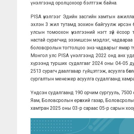
үнэлгээнд оролцохоор бэлтгэж байна.
PISA үнэлгээг Эдийн засгийн хамтын ажилла
эхлэн 3 жил тутамд зохион байгуулж ирсэн 
улсын томоохон үнэлгээний нэгт зүй ёсоор 
настай сурагчид эзэмшсэн мэдлэг, чадвараа
боловсролын тогтолцоо энэ чадварыг ямар тү
Монгол улс PISA үнэлгээнд 2022 онд анх уд
хүрээнд турших судалгааг 2024 оны 04-05 дуг
2513 сурагч даалгавар гүйцэтгэж, асуулга бөгл
сургалтын менежер асуулга судалгаанд хамра
Үндсэн судалгаанд 190 орчим сургууль, 7500 
Яам, Боловсролын ерөнхий газар, Боловсролын
хамтран 2025 оны 03-р сараас 05-р сарын хоо