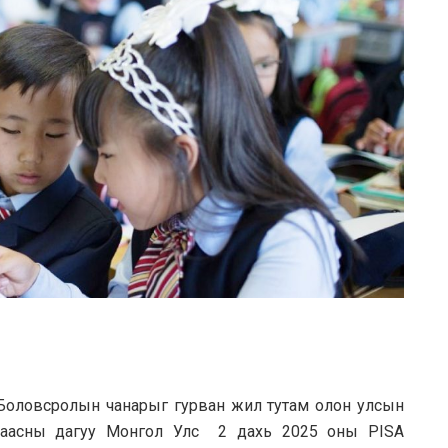
“Боловсролын чанарыг гурван жил тутам олон улсын
 заасны дагуу Монгол Улс 2 дахь 2025 оны PISA