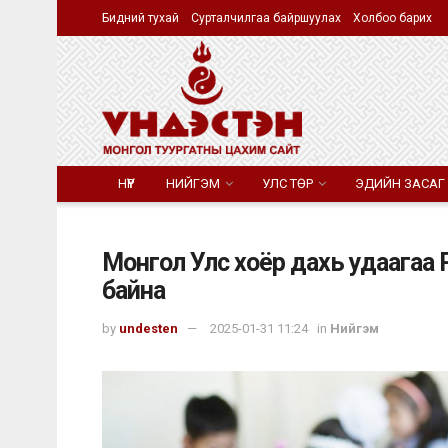
Бидний тухай
Сурталчилгаа байршуулах
Холбоо барих
НҮҮР
НИЙГЭМ
УЛС ТӨР
ЭДИЙН ЗАСАГ
Монгол Улс хоёр дахь удаагаа 
байна
by
undesten
2025-01-31 11:24
in
Нийгэм