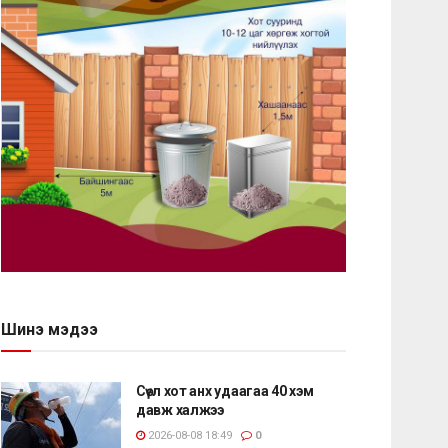
Шинэ мэдээ
Сөүл хот анх удаагаа 40 хэм
давж халжээ
2026-08-08 18:49
0