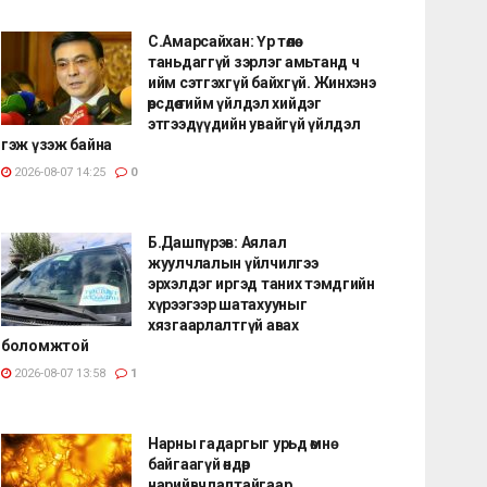
С.Амарсайхан: Үр төлөө
таньдаггүй зэрлэг амьтанд ч
ийм сэтгэхгүй байхгүй. Жинхэнэ
өөрсдөө тийм үйлдэл хийдэг
этгээдүүдийн увайгүй үйлдэл
гэж үзэж байна
2026-08-07 14:25
0
Б.Дашпүрэв: Аялал
жуулчлалын үйлчилгээ
эрхэлдэг иргэд таних тэмдгийн
хүрээгээр шатахууныг
хязгаарлалтгүй авах
боломжтой
2026-08-07 13:58
1
Нарны гадаргыг урьд өмнө
байгаагүй өндөр
нарийвчлалтайгаар