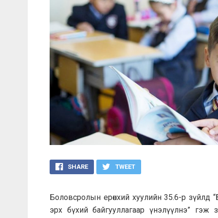
SHARE
TWEET
Боловсролын ерөнхий хуулийн 35.6-р зүйлд 
эрх бүхий байгууллагаар үнэлүүлнэ” гэж