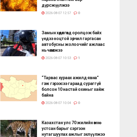
дүрсжүүлжээ
2026-08-07 12:57
0
Замын хөдөлгөөнд оролцож байх
үедээ ноцтой зөрчил гаргасан
автобусны жолоочийг ажлаас
нь чөлөөлжээ
2026-08-07 10:53
1
“Тарвас хураах ажилд явна”
гэж гэрээсээ гараад сураггүй
болсон 10 настай охиныг хайж
байна
2026-08-07 10:04
0
Казахстан улс 70 жилийн өмнө
устсан барыг сэргээн
нутагшуулах ажлыг эхлүүлжээ