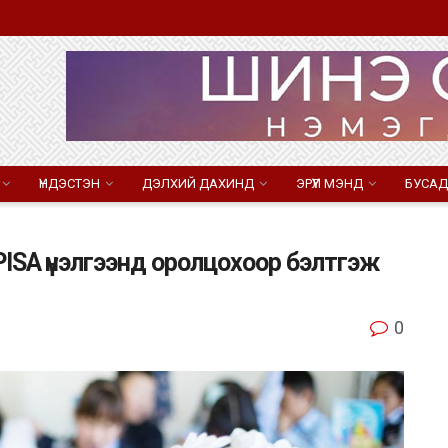
ҮНДЭСТЭН
ДЭЛХИЙ ДАХИНД
ЭРҮҮЛ МЭНД
БУСАД
PISA үнэлгээнд оролцохоор бэлтгэж
0