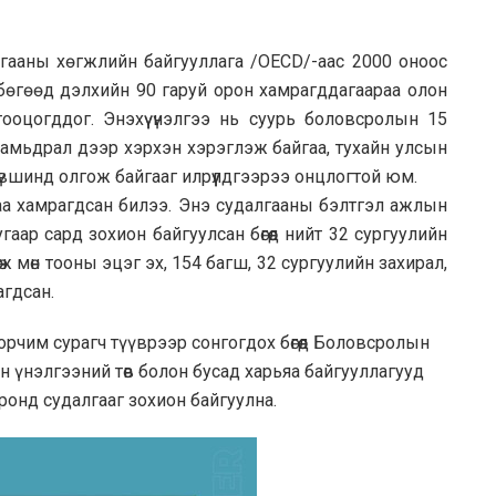
гааны хөгжлийн байгууллага /OECD/-аас 2000 оноос
бөгөөд дэлхийн 90 гаруй орон хамрагддагаараа олон
тооцогддог. Энэхүү үнэлгээ нь суурь боловсролын 15
 амьдрал дээр хэрхэн хэрэглэж байгаа, тухайн улсын
вшинд олгож байгааг илрүүлдгээрээ онцлогтой юм.
аа хамрагдсан билээ. Энэ судалгааны бэлтгэл ажлын
аар сард зохион байгуулсан бөгөөд нийт 32 сургуулийн
өж мөн тооны эцэг эх, 154 багш, 32 сургуулийн захирал,
гдсан.
орчим сурагч түүврээр сонгогдох бөгөөд Боловсролын
 үнэлгээний төв болон бусад харьяа байгууллагууд
ронд судалгааг зохион байгуулна.