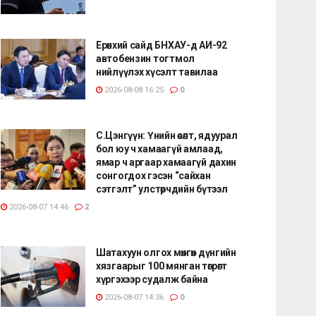
Ерөнхий сайд БНХАУ-д АИ-92
автобензин тогтмол
нийлүүлэх хүсэлт тавилаа
2026-08-08 16:25
0
С.Цэнгүүн: Үнийн өсөлт, ядуурал
бол юу ч хамаагүй амлаад,
ямар ч аргаар хамаагүй дахин
сонгогдох гэсэн “сайхан
сэтгэлт” улстөрчдийн бүтээл
2026-08-07 14:46
2
Шатахуун олгох мөнгөн дүнгийн
хязгаарыг 100 мянган төгрөгт
хүргэхээр судалж байна
2026-08-07 14:36
0