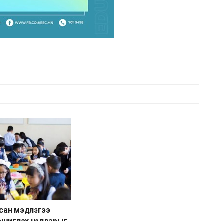
рсан мэдлэгээ
ашиглах чадварыг