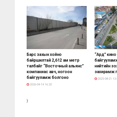
Барс захын хойно
“Ард” кино
байршилтай 2,612 ам метр
байгуулам
талбайг “Восточный альянс”
нийтийн э
компаниас авч, ногоон
захирамж 
байгууламж болгоно
2025-08-21 13:
2026-04-14 16:20
}