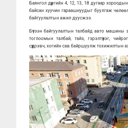
Баянгол дүүргийн 4, 12, 13, 18 дугаар хоро
байсан хуучин гараашнуудыг буулгаж чөлөөл
байгуулалтын ажил дуусжээ.
Бүтээн байгуулалтын талбайд авто машины зо
тоглоомын талбай, тайз, гэрэлтүүлэг, чийр
сүүдрэвч, хогийн сав байршуулж тохижилтын аж