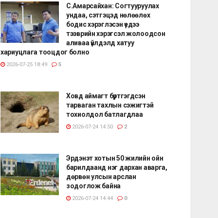
С.Амарсайхан: Согтууруулах
ундаа, сэтгэцэд нөлөөлөх
бодис хэрэглэсэн үедээ
тээврийн хэрэгсэл жолоодсон
аливаа үйлдэлд хатуу
хариуцлага тооцдог болно
2026-07-25 18:49
5
Ховд аймагт бүртгэгдсэн
тарваган тахлын сэжигтэй
тохиолдол батлагдлаа
2026-07-24 14:50
2
Эрдэнэт хотын 50 жилийн ойн
барилдаанд нэг дархан аварга,
дөрвөн улсын арслан
зодоглож байна
2026-07-24 14:44
0