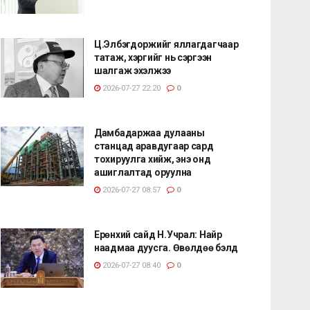
Ц.Элбэгдоржийг яллагдагчаар
татаж, хэргийг нь сэргээн
шалгаж эхэлжээ
2026-07-27 22:20
0
Дамбадаржаа дулааны
станцад аравдугаар сард
тохируулга хийж, энэ онд
ашиглалтад оруулна
2026-07-27 08:57
0
Ерөнхий сайд Н.Учрал: Найр
наадмаа дуусга. Өвөлдөө бэлд
2026-07-27 08:40
0