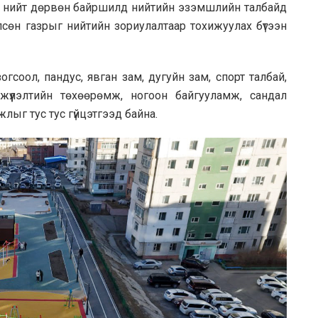
одын нийт дөрвөн байршилд нийтийн эзэмшлийн талбайд
сөн газрыг нийтийн зориулалтаар тохижуулах бүтээн
гсоол, пандус, явган зам, дугуйн зам, спорт талбай,
эгжүүлэлтийн төхөөрөмж, ногоон байгууламж, сандал
лыг тус тус гүйцэтгээд байна.