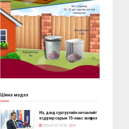
Шинэ мэдээ
Их, дээд сургуулийн хичээлийг
есдүгээр сарын 15-наас эхлүүлнэ
2026-07-27 22:50
0