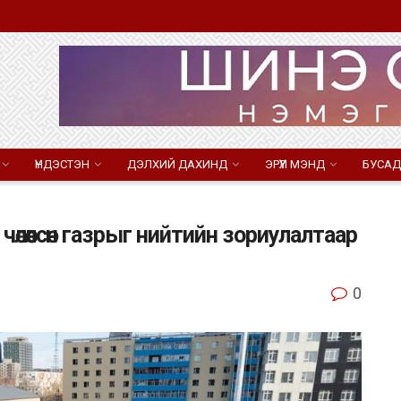
ҮНДЭСТЭН
ДЭЛХИЙ ДАХИНД
ЭРҮҮЛ МЭНД
БУСАД
өлөөлсөн газрыг нийтийн зориулалтаар
0