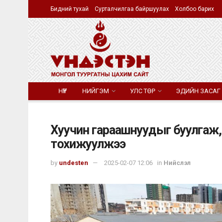
Бидний тухай
Сурталчилгаа байршуулах
Холбоо барих
НҮҮР
НИЙГЭМ
УЛС ТӨР
ЭДИЙН ЗАСАГ
Хуучин гараашнуудыг буулгаж, ч
тохижуулжээ
by
undesten
2025-02-07 12:06
in
Нийслэл