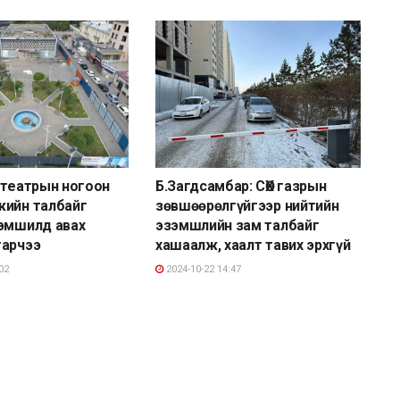
 театрын ногоон
Б.Загдсамбар: СӨХ газрын
жийн талбайг
зөвшөөрөлгүйгээр нийтийн
зэмшилд авах
эзэмшлийн зам талбайг
гарчээ
хашаалж, хаалт тавих эрхгүй
02
2024-10-22 14:47