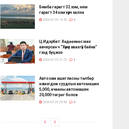
Бямба гарагт 32 хэм, ням
гарагт 34 хэм хүрч хална
2026-07-24 14:33
0
Ц.Идэрбат: Хөдөөнөөс мах
авчирсан ч “Хүмүүс авахгүй байна”
гээд буцжээ
2026-07-23 21:23
3
Автозам ашигласны төлбөр
нэмэгдэж суудлын автомашин
5,000, ачааны автомашин
20,000 төгрөг болов
2026-07-23 20:58
0