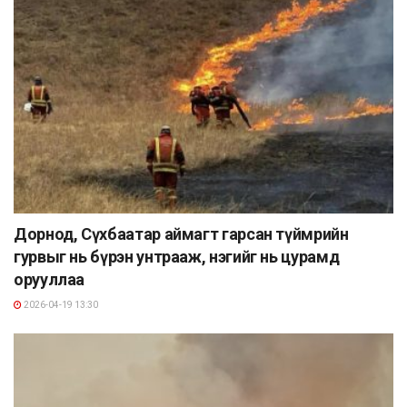
Дорнод, Сүхбаатар аймагт гарсан түймрийн
гурвыг нь бүрэн унтрааж, нэгийг нь цурамд
орууллаа
2026-04-19 13:30