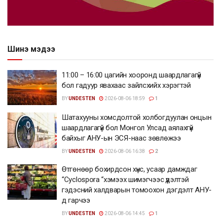
Шинэ мэдээ
11:00 – 16:00 цагийн хооронд шаардлагагүй
бол гадуур явахаас зайлсхийх хэрэгтэй
BY
UNDESTEN
2026-08-06 18:59
1
Шатахууны хомсдолтой холбогдуулан онцын
шаардлагагүй бол Монгол Улсад аялахгүй
байхыг АНУ-ын ЭСЯ-наас зөвлөжээ
BY
UNDESTEN
2026-08-06 16:38
2
Өтгөнөөр бохирдсон хүнс, усаар дамждаг
“Cyclospora “хэмээх шимэгчээс үүдэлтэй
гэдэсний халдварын томоохон дэгдэлт АНУ-
д гарчээ
BY
UNDESTEN
2026-08-06 14:45
1