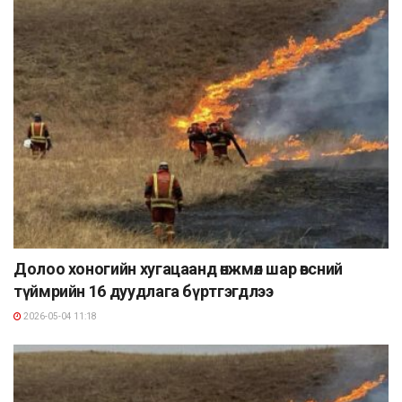
Долоо хоногийн хугацаанд өнжмөл шар өвсний
түймрийн 16 дуудлага бүртгэгдлээ
2026-05-04 11:18