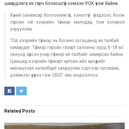
шаардлага их гарч болзошгүй хэмээн УОК үзэж байна.
Хүний санамсар болгоомжгүй, хэнэггүй үйлдлээс болж
гарсан ой хээрийн түймэр малчдад том хохирол
учрууллаа.
“Ой, хээрийн түймэр нь богино хугацаанд их талбай
хамардаг. Түймэр гарсан газарт салхины хурд 6-18 м/
секунд хүрсэн учир түймэр их талбайг хамарсан байна.
Цаашид хээрийн түймэрт өртсөн айл өрхүүдийг
малжуулах хөтөлбөрт хамруулах зэргээр тусламж,
дэмжлэг үзүүлнэ гэж ОБЕГ-аас мэдээллээ.
Related
Posts