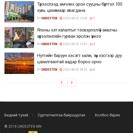
Түрээслээд өмчлөх орон сууцны бүртгэл 100
хувь цахимаар явагдана
BY
UNDESTEN
2026-08-05 10:58
1
Японы хэт халалтыг тэсвэрлэлгүй амьтны
хүрээлэнгийн гурван эрслэн үхжээ
BY
UNDESTEN
2026-08-05 10:49
2
Нутгийн баруун хэсэгт халж, зүүн хэсгээр дуу
цахилгаантай аадар бороо орно
BY
UNDESTEN
2026-08-05 08:44
0
Бидний тухай
Сурталчилгаа байршуулах
Холбоо барих
©
2018 UNDESTEN.MN