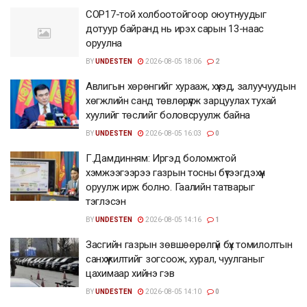
COP17-той холбоотойгоор оюутнуудыг
дотуур байранд нь ирэх сарын 13-наас
оруулна
BY
UNDESTEN
2026-08-05 18:06
2
Авлигын хөрөнгийг хурааж, хүүхэд, залуучуудын
хөгжлийн санд төвлөрүүлж зарцуулах тухай
хуулийг төслийг боловсруулж байна
BY
UNDESTEN
2026-08-05 16:03
0
Г.Дамдинням: Иргэд боломжтой
хэмжээгээрээ газрын тосны бүтээгдэхүүн
оруулж ирж болно. Гаалийн татварыг
тэглэсэн
BY
UNDESTEN
2026-08-05 14:16
1
Засгийн газрын зөвшөөрөлгүй бүх томилолтын
санхүүжилтийг зогсоож, хурал, чуулганыг
цахимаар хийнэ гэв
BY
UNDESTEN
2026-08-05 14:10
0