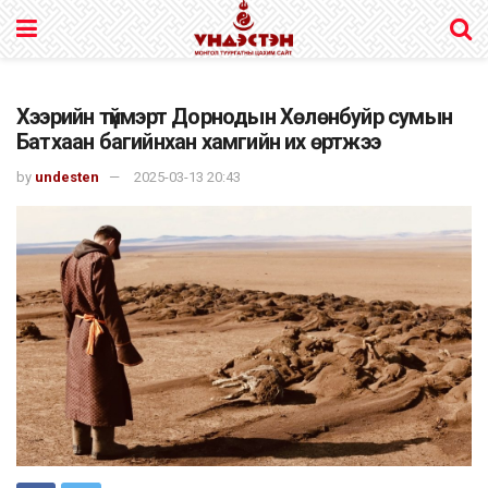
Хээрийн түймэрт Дорнодын Хөлөнбуйр сумын
Батхаан багийнхан хамгийн их өртжээ
by
undesten
2025-03-13 20:43