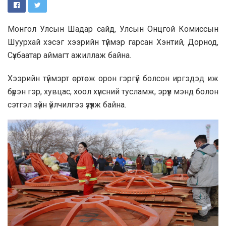
Монгол Улсын Шадар сайд, Улсын Онцгой Комиссын
Шуурхай хэсэг хээрийн түймэр гарсан Хэнтий, Дорнод,
Сүхбаатар аймагт ажиллаж байна.
Хээрийн түймэрт өртөж орон гэргүй болсон иргэдэд иж
бүрэн гэр, хувцас, хоол хүнсний тусламж, эрүүл мэнд болон
сэтгэл зүйн үйлчилгээ үзүүлж байна.