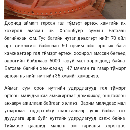
Дорнод аймагт гарсан гал түймэрт өртөж хамгийн их
хохирол амссан нь Хөлөнбуйр сумын Батхаан
багийнхан юм. Тус багийн нутаг дэвсгэрт нийт 70 айл
өрх өвөлжиж байснаас 60 орчим айл өрх их бага
хэмжээгээр гал түймэрт өртөж, хохирол амссан бөгөөд
одоогийн байдлаар 6000 гаруй мал хорогдоод байна.
Батхаан багийн хэмжээнд 47 мянган га газар түймэрт
өртсөн нь нийт нутгийн 35 хувийг хамарчээ.
Аймаг, сум орон нутгийн удирдлагууд гал түймэрт
өртсөн малчдынхаа амьжиргааг дэмжихэд онцгойлон
анхаарч ажиллаж байгааг хэллээ. Зарим малчдаас мал
угаартлаа, тодорхойгүй шалтгаанаар үхэж байна гэх
дуудлага ирж буйг нутгийн удирдлагууд хэлж байна.
Тиймээс цаашид малын эм тарианы хэрэгцээ