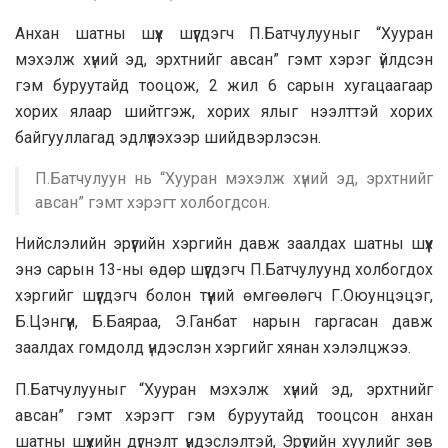
Анхан шатны шүүх шүүгдэгч П.Батчулууныг “Хууран
мэхэлж хүний эд, эрхтнийг авсан” гэмт хэрэг үйлдсэн
гэм буруутайд тооцож, 2 жил 6 сарын хугацаагаар
хорих ялаар шийтгэж, хорих ялыг нээлттэй хорих
байгууллагад эдлүүлэхээр шийдвэрлэсэн.
П.Батчулуун нь “Хууран мэхэлж хүний эд, эрхтнийг
авсан” гэмт хэрэгт холбогдсон.
Нийслэлийн эрүүгийн хэргийн давж заалдах шатны шүүх
энэ сарын 13-ны өдөр шүүгдэгч П.Батчулуунд холбогдох
хэргийг шүүгдэгч болон түүний өмгөөлөгч Г.Оюунцэцэг,
Б.Цэнгүүн, Б.Баяраа, Э.Ганбат нарын гаргасан давж
заалдах гомдолд үндэслэн хэргийг хянан хэлэлцжээ.
П.Батчулууныг “Хууран мэхэлж хүний эд, эрхтнийг
авсан” гэмт хэрэгт гэм буруутайд тооцсон анхан
шатны шүүхийн дүгнэлт үндэслэлтэй, Эрүүгийн хуулийг зөв