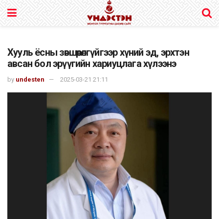
Хууль ёсны зөвшөөрөлгүйгээр хүний эд, эрхтэн
авсан бол эрүүгийн хариуцлага хүлээнэ
by
undesten
2025-03-21 21:11