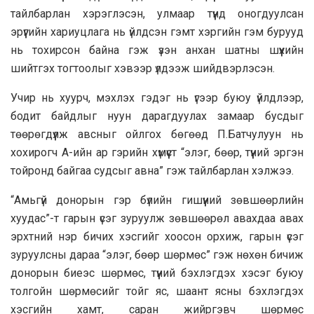
тайлбарлан хэрэглэсэн, улмаар түүнд оногдуулсан
эрүүгийн хариуцлага нь үйлдсэн гэмт хэргийн гэм бурууд
нь тохирсон байна гэж үзэн анхан шатны шүүхийн
шийтгэх тогтоолыг хэвээр үлдээж шийдвэрлэсэн.
Учир нь хуурч, мэхлэх гэдэг нь үгээр буюу үйлдлээр,
бодит байдлыг нуун дарагдуулах замаар бусдыг
төөрөгдүүлж авсныг ойлгох бөгөөд П.Батчулуун нь
хохирогч А-ийн ар гэрийн хүмүүст “элэг, бөөр, түүний эргэн
тойронд байгаа судсыг авна” гэж тайлбарлан хэлжээ.
“Амьгүй донорын гэр бүлийн гишүүний зөвшөөрлийн
хуудас”-т гарын үсэг зуруулж зөвшөөрөл авахдаа авах
эрхтний нэр бичих хэсгийг хоосон орхиж, гарын үсэг
зуруулсны дараа “элэг, бөөр шөрмөс” гэж нөхөн бичиж
донорын биеэс шөрмөс, түүний бэхлэгдэх хэсэг буюу
толгойн шөрмөсийг тойг яс, шаант ясны бэхлэгдэх
хэсгийн хамт, саран жийргэвч шөрмөс