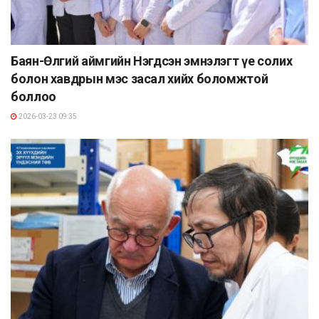
Баян-Өлгий аймгийн Нэгдсэн эмнэлэгт үе солих
болон хавдрын мэс засал хийх боломжтой
боллоо
2026-03-23 09:35