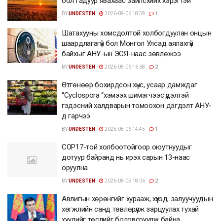
бол гадуур явахаас зайлсхийх хэрэгтэй
BY
UNDESTEN
2026-08-06 18:59
1
Шатахууны хомсдолтой холбогдуулан онцын
шаардлагагүй бол Монгол Улсад аялахгүй
байхыг АНУ-ын ЭСЯ-наас зөвлөжээ
BY
UNDESTEN
2026-08-06 16:38
2
Өтгөнөөр бохирдсон хүнс, усаар дамждаг
“Cyclospora “хэмээх шимэгчээс үүдэлтэй
гэдэсний халдварын томоохон дэгдэлт АНУ-
д гарчээ
BY
UNDESTEN
2026-08-06 14:45
1
COP17-той холбоотойгоор оюутнуудыг
дотуур байранд нь ирэх сарын 13-наас
оруулна
BY
UNDESTEN
2026-08-05 18:06
2
Авлигын хөрөнгийг хурааж, хүүхэд, залуучуудын
хөгжлийн санд төвлөрүүлж зарцуулах тухай
хуулийг төслийг боловсруулж байна