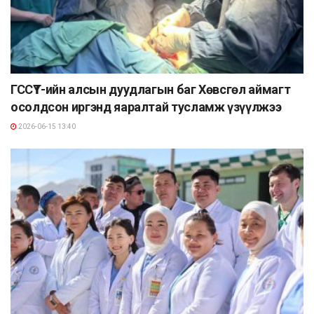
ГССҮТ-ийн алсын дуудлагын баг Хөвсгөл аймагт
осолдсон иргэнд яаралтай тусламж үзүүлжээ
2026-06-15 13:40