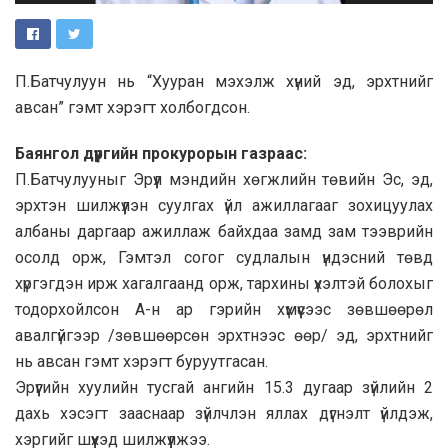
П.Батчулуун нь “Хууран мэхэлж хүний эд, эрхтнийг
авсан” гэмт хэрэгт холбогдсон.
Баянгол дүүргийн прокурорын газраас:
П.Батчулууныг Эрүүл мэндийн хөгжлийн төвийн Эс, эд,
эрхтэн шилжүүлэн суулгах үйл ажиллагааг зохицуулах
албаны даргаар ажиллаж байхдаа замд зам тээврийн
осолд орж, Гэмтэл согог судлалын үндэсний төвд
хүргэгдэн ирж хагалгаанд орж, тархины үхэлтэй болохыг
тодорхойлсон А-н ар гэрийн хүмүүсээс зөвшөөрөл
авалгүйгээр /зөвшөөрсөн эрхтнээс өөр/ эд, эрхтнийг
нь авсан гэмт хэрэгт буруутгасан.
Эрүүгийн хуулийн тусгай ангийн 15.3 дугаар зүйлийн 2
дахь хэсэгт зааснаар зүйлчлэн яллах дүгнэлт үйлдэж,
хэргийг шүүхэд шилжүүлжээ.