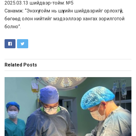
2025.03.13 шийдвэр-тойм: №5
Санамж: “Энэхүү тойм нь шүүхийн шийдвэрийг орлохгүй,
бөгөөд олон нийтийг мэдээллээр хангах зорилготой
болно”.
Related
Posts