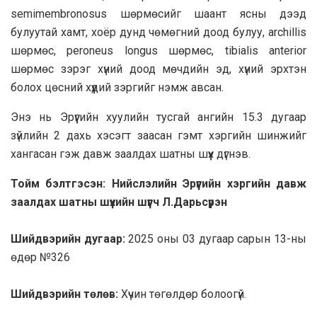
semimembronosus шөрмөсийг шаант ясны дээд
булуутай хамт, хоёр дунд чөмөгний доод булуу, archillis
шөрмөс, peroneus longus шөрмөс, tibialis anterior
шөрмөс зэрэг хүний доод мөчдийн эд, хүний эрхтэн
болох цөсний хүүдий зэргийг нэмж авсан.
Энэ нь Эрүүгийн хуулийн тусгай ангийн 15.3 дугаар
зүйлийн 2 дахь хэсэгт заасан гэмт хэргийн шинжийг
хангасан гэж давж заалдах шатны шүүх дүгнэв.
Тойм бэлтгэсэн: Нийслэлийн Эрүүгийн хэргийн давж
заалдах шатны шүүхийн шүүгч Л.Дарьсүрэн
Шийдвэрийн дугаар:
2025 оны 03 дугаар сарын 13-ны
өдөр №326
Шийдвэрийн төлөв:
Хүчин төгөлдөр болоогүй.