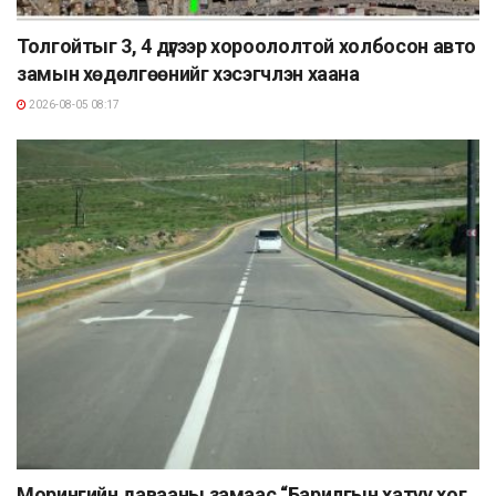
Толгойтыг 3, 4 дүгээр хороололтой холбосон авто
замын хөдөлгөөнийг хэсэгчлэн хаана
2026-08-05 08:17
Морингийн давааны замаас “Барилгын хатуу хог