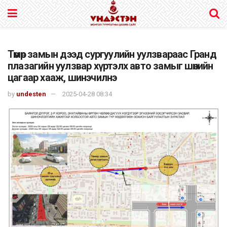
Төмөр замын дээд сургуулийн уулзвараас Гранд
плазагийн уулзвар хүртэлх авто замыг шөнийн
цагаар хааж, шинэчилнэ
by
undesten
2025-04-28 08:34