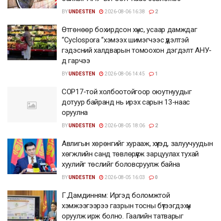
BY
UNDESTEN
2026-08-06 16:38
2
Өтгөнөөр бохирдсон хүнс, усаар дамждаг
“Cyclospora “хэмээх шимэгчээс үүдэлтэй
гэдэсний халдварын томоохон дэгдэлт АНУ-
д гарчээ
BY
UNDESTEN
2026-08-06 14:45
1
COP17-той холбоотойгоор оюутнуудыг
дотуур байранд нь ирэх сарын 13-наас
оруулна
BY
UNDESTEN
2026-08-05 18:06
2
Авлигын хөрөнгийг хурааж, хүүхэд, залуучуудын
хөгжлийн санд төвлөрүүлж зарцуулах тухай
хуулийг төслийг боловсруулж байна
BY
UNDESTEN
2026-08-05 16:03
0
Г.Дамдинням: Иргэд боломжтой
хэмжээгээрээ газрын тосны бүтээгдэхүүн
оруулж ирж болно. Гаалийн татварыг