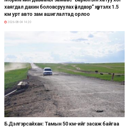
хаягдал дахин боловсруулах үйлдвэр” хүртэлх 1.5
км урт авто зам ашиглалтад орлоо
2026-08-04 14:20
Б.Дэлгэрсайхан: Тамын 50 км-ийг засаж байгаа