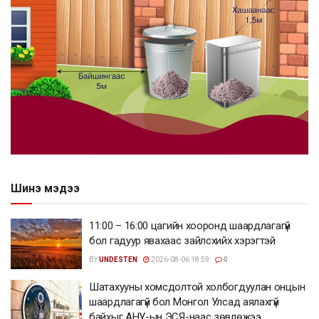
Шинэ мэдээ
11:00 – 16:00 цагийн хооронд шаардлагагүй
бол гадуур явахаас зайлсхийх хэрэгтэй
BY
UNDESTEN
2026-08-06 18:59
0
Шатахууны хомсдолтой холбогдуулан онцын
шаардлагагүй бол Монгол Улсад аялахгүй
байхыг АНУ-ын ЭСЯ-наас зөвлөжээ