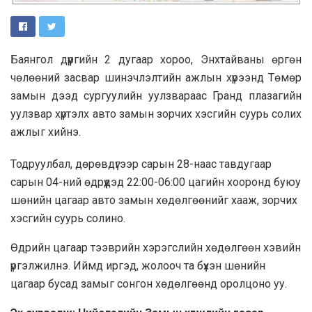
Баянгол дүүргийн 2 дугаар хороо, Энхтайваны өргөн
чөлөөний засвар шинэчлэлтийн ажлын хүрээнд Төмөр
замын дээд сургуулийн уулзвараас Гранд плазагийн
уулзвар хүртэлх авто замын зорчих хэсгийн суурь солих
ажлыг хийнэ.
Тодруулбал, дөрөвдүгээр сарын 28-наас тавдугаар
сарын 04-ний өдрүүдэд 22:00-06:00 цагийн хооронд буюу
шөнийн цагаар авто замын хөдөлгөөнийг хааж, зорчих
хэсгийн суурь солино.
Өдрийн цагаар тээврийн хэрэгслийн хөдөлгөөн хэвийн
үргэлжилнэ. Иймд иргэд, жолооч та бүхэн шөнийн
цагаар бусад замыг сонгон хөдөлгөөнд оролцоно уу.