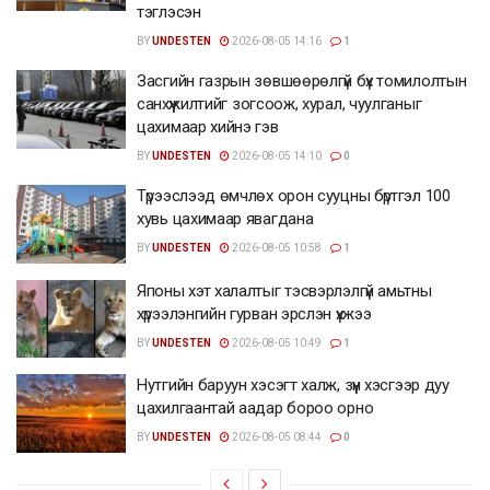
тэглэсэн
BY
UNDESTEN
2026-08-05 14:16
1
Засгийн газрын зөвшөөрөлгүй бүх томилолтын
санхүүжилтийг зогсоож, хурал, чуулганыг
цахимаар хийнэ гэв
BY
UNDESTEN
2026-08-05 14:10
0
Түрээслээд өмчлөх орон сууцны бүртгэл 100
хувь цахимаар явагдана
BY
UNDESTEN
2026-08-05 10:58
1
Японы хэт халалтыг тэсвэрлэлгүй амьтны
хүрээлэнгийн гурван эрслэн үхжээ
BY
UNDESTEN
2026-08-05 10:49
1
Нутгийн баруун хэсэгт халж, зүүн хэсгээр дуу
цахилгаантай аадар бороо орно
BY
UNDESTEN
2026-08-05 08:44
0