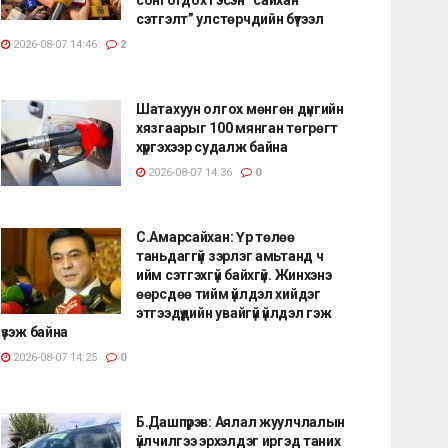
сэтгэлт” улстөрчдийн бүтээл
2026-08-07 14:46
2
Шатахуун олгох мөнгөн дүнгийн
хязгаарыг 100 мянган төгрөгт
хүргэхээр судалж байна
2026-08-07 14:36
0
С.Амарсайхан: Үр төлөө
таньдаггүй зэрлэг амьтанд ч
ийм сэтгэхгүй байхгүй. Жинхэнэ
өөрсдөө тийм үйлдэл хийдэг
этгээдүүдийн увайгүй үйлдэл гэж
үзэж байна
2026-08-07 14:25
0
Б.Дашпүрэв: Аялал жуулчлалын
үйлчилгээ эрхэлдэг иргэд таних