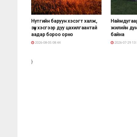
Нутгийн баруун хэсэгт халж,
Наймдугаа
зүүн хэсгээр дуу цахилгаантай
жилийн ду
аадар бороо орно
байна
2026-08-05 08:44
2026-07-29 13:
}