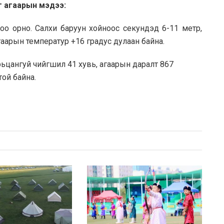
г агаарын мэдээ:
ороо орно. Салхи баруун хойноос секундэд 6-11 метр,
Агаарын температур +16 градус дулаан байна.
рьцангуй чийгшил 41 хувь, агаарын даралт 867
той байна.