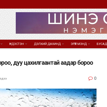
ҮНДЭСТЭН
ДЭЛХИЙ ДАХИНД
ЭРҮҮЛ МЭНД
БУСАД
ороо, дуу цахилгаантай аадар бороо
0
эдээ