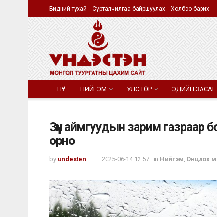
Бидний тухай
Сурталчилгаа байршуулах
Холбоо барих
НҮҮР
НИЙГЭМ
УЛС ТӨР
ЭДИЙН ЗАСАГ
Зүүн аймгуудын зарим газраар б
орно
by
undesten
2025-06-14 12:57
in
Нийгэм
,
Онцлох м