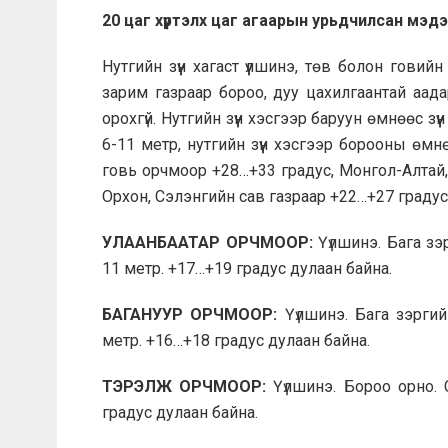
20 цаг хүртэлх цаг агаарын урьдчилсан мэдэ
Нутгийн зүүн хагаст үүлшинэ, төв болон говийн
зарим газраар бороо, дуу цахилгаантай аада
орохгүй. Нутгийн зүүн хэсгээр баруун өмнөөс з
6-11 метр, нутгийн зүүн хэсгээр борооны өмнө
говь орчмоор +28…+33 градус, Монгол-Алтай,
Орхон, Сэлэнгийн сав газраар +22…+27 градус,
УЛААНБААТАР ОРЧМООР:
Үүлшинэ. Бага зэ
11 метр. +17…+19 градус дулаан байна.
БАГАНУУР ОРЧМООР:
Үүлшинэ. Бага зэргий
метр. +16…+18 градус дулаан байна.
ТЭРЭЛЖ ОРЧМООР:
Үүлшинэ. Бороо орно. 
градус дулаан байна.