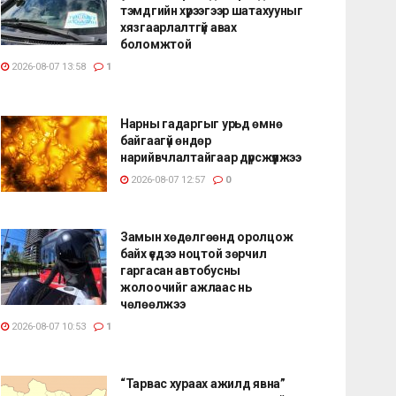
тэмдгийн хүрээгээр шатахууныг
хязгаарлалтгүй авах
боломжтой
2026-08-07 13:58
1
Нарны гадаргыг урьд өмнө
байгаагүй өндөр
нарийвчлалтайгаар дүрсжүүлжээ
2026-08-07 12:57
0
Замын хөдөлгөөнд оролцож
байх үедээ ноцтой зөрчил
гаргасан автобусны
жолоочийг ажлаас нь
чөлөөлжээ
2026-08-07 10:53
1
“Тарвас хураах ажилд явна”