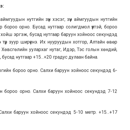
э:
 аймгуудын нутгийн зүүн хэсэг, зүүн аймгуудын нутгийн
р бороо орно. Бусад нутгаар солигдмол үүлтэй, бороо
үүн хойш эргэж, бусад нутгаар баруун хойноос секундэд
 түр зуур ширүүснэ. Их нууруудын хотгор, Алтайн өвөр
 Хөвсгөлийн уулархаг нутаг, Идэр, Тэс голын хөндий,
 бусад нутгаар +15…+20 градус дулаан байна.
ргийн бороо орно. Салхи баруун хойноос секундэд 6-
н бороо орно. Салхи баруун хойноос секундэд 7-12
Салхи баруун хойноос секундэд 5-10 метр. +15…+17