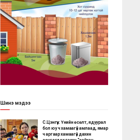
Шинэ мэдээ
С.Цэнгүүн: Үнийн өсөлт, ядуурал
бол юу ч хамаагүй амлаад, ямар
ч аргаар хамаагүй дахин
сонгогдох гэсэн “сайхан