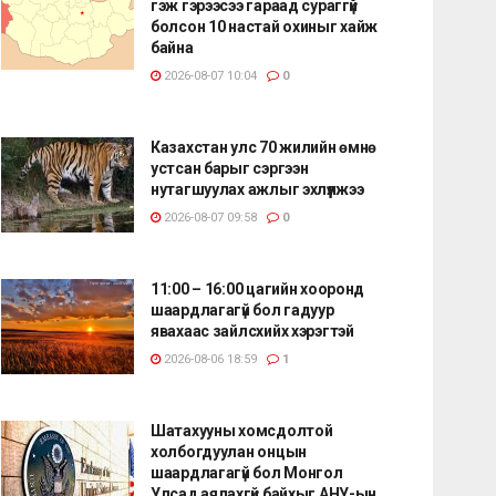
гэж гэрээсээ гараад сураггүй
болсон 10 настай охиныг хайж
байна
2026-08-07 10:04
0
Казахстан улс 70 жилийн өмнө
устсан барыг сэргээн
нутагшуулах ажлыг эхлүүлжээ
2026-08-07 09:58
0
11:00 – 16:00 цагийн хооронд
шаардлагагүй бол гадуур
явахаас зайлсхийх хэрэгтэй
2026-08-06 18:59
1
Шатахууны хомсдолтой
холбогдуулан онцын
шаардлагагүй бол Монгол
Улсад аялахгүй байхыг АНУ-ын