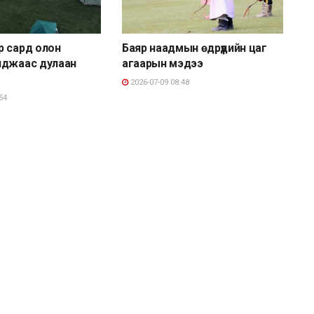
р сард олон
Баяр наадмын өдрүүдийн цаг
нджаас дулаан
агаарын мэдээ
2026-07-09 08:48
54