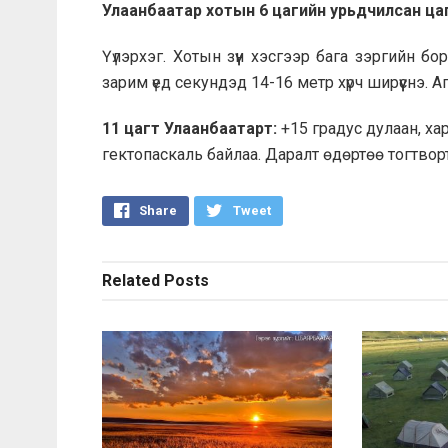
Улаанбаатар хотын 6 цагийн урьдчилсан ца
Үүлэрхэг. Хотын зүүн хэсгээр бага зэргийн б
зарим үед секундэд 14-16 метр хүрч ширүүснэ. 
11 цагт Улаанбаатарт:
+15 градус дулаан, ха
гектопаскаль байлаа. Даралт өдөртөө тогтвор
Share
Tweet
Related
Posts