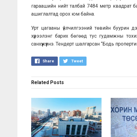
гараашийн нийт талбай 7484 метр квадрат б
ашиглалтад орох юм байна.
Урт цагааны үйлчилгээний төвийн буурин д
хүрээлэнг барих бөгөөд тус гудамжны тохи
санхүүжүүлнэ. Тендерт шалгарсан “Бодь проперт
Share
Tweet
Related
Posts