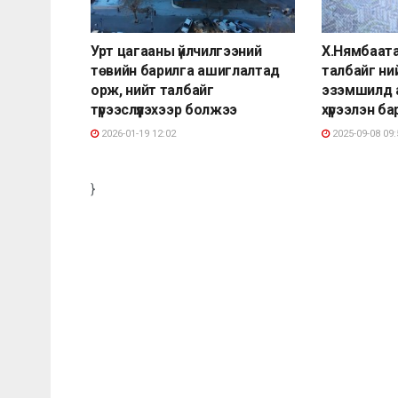
Урт цагааны үйлчилгээний
Х.Нямбаата
төвийн барилга ашиглалтад
талбайг ни
орж, нийт талбайг
эзэмшилд а
түрээслүүлэхээр болжээ
хүрээлэн ба
2026-01-19 12:02
2025-09-08 09:
}