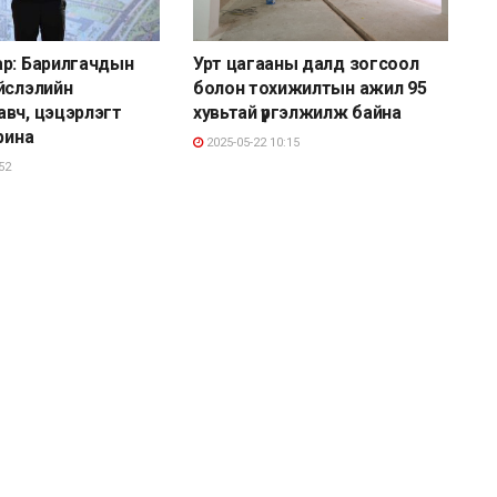
р: Барилгачдын
Урт цагааны далд зогсоол
йслэлийн
болон тохижилтын ажил 95
вч, цэцэрлэгт
хувьтай үргэлжилж байна
рина
2025-05-22 10:15
52