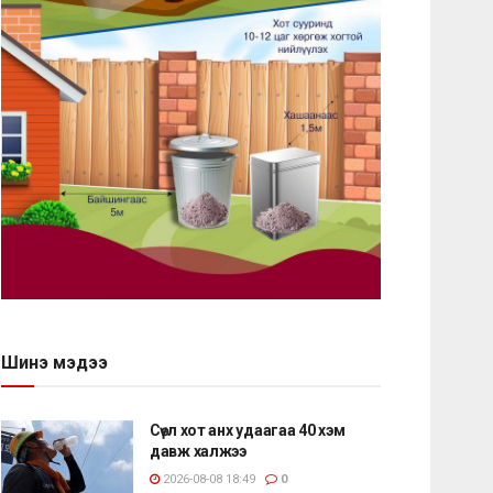
Шинэ мэдээ
Сөүл хот анх удаагаа 40 хэм
давж халжээ
2026-08-08 18:49
0