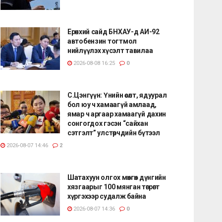
Ерөнхий сайд БНХАУ-д АИ-92
автобензин тогтмол
нийлүүлэх хүсэлт тавилаа
2026-08-08 16:25
0
С.Цэнгүүн: Үнийн өсөлт, ядуурал
бол юу ч хамаагүй амлаад,
ямар ч аргаар хамаагүй дахин
сонгогдох гэсэн “сайхан
сэтгэлт” улстөрчдийн бүтээл
2026-08-07 14:46
2
Шатахуун олгох мөнгөн дүнгийн
хязгаарыг 100 мянган төгрөгт
хүргэхээр судалж байна
2026-08-07 14:36
0