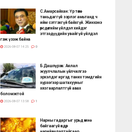
С.Амарсайхан: Үр төлөө
таньдаггүй зэрлэг амьтанд ч
ийм сэтгэхгүй байхгүй. Жинхэнэ
өөрсдөө тийм үйлдэл хийдэг
этгээдүүдийн увайгүй үйлдэл
гэж үзэж байна
2026-08-07 14:25
0
Б.Дашпүрэв: Аялал
жуулчлалын үйлчилгээ
эрхэлдэг иргэд таних тэмдгийн
хүрээгээр шатахууныг
хязгаарлалтгүй авах
боломжтой
2026-08-07 13:58
1
Нарны гадаргыг урьд өмнө
байгаагүй өндөр
нарийвчлалтайгаар