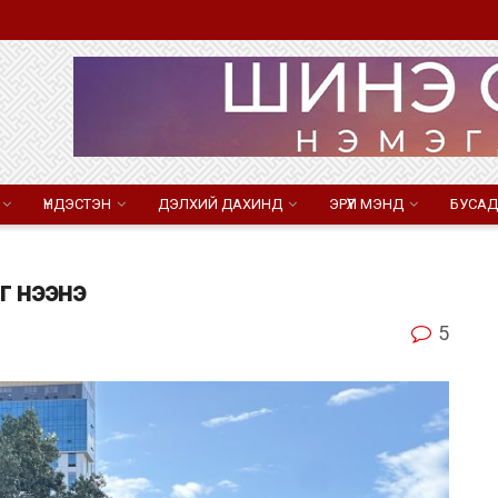
ҮНДЭСТЭН
ДЭЛХИЙ ДАХИНД
ЭРҮҮЛ МЭНД
БУСАД
г нээнэ
5