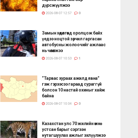
дүрсжүүлжээ
2026-08-07 12:57
0
Замын хөдөлгөөнд оролцож байх
үедээ ноцтой зөрчил гаргасан
автобусны жолоочийг ажлаас
нь чөлөөлжээ
2026-08-07 10:53
1
“Тарвас хураах ажилд явна”
гэж гэрээсээ гараад сураггүй
болсон 10 настай охиныг хайж
байна
2026-08-07 10:04
0
Казахстан улс 70 жилийн өмнө
устсан барыг сэргээн
нутагшуулах ажлыг эхлүүлжээ