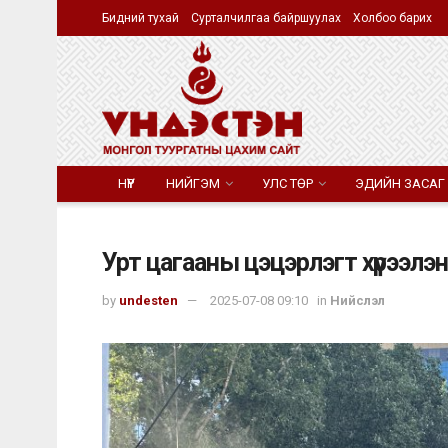
Бидний тухай
Сурталчилгаа байршуулах
Холбоо барих
НҮҮР
НИЙГЭМ
УЛС ТӨР
ЭДИЙН ЗАСАГ
Урт цагааны цэцэрлэгт хүрээлэн
by
undesten
2025-07-08 09:10
in
Нийслэл