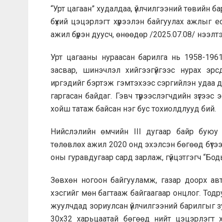
“Урт цагаан” худалдаа, үйлчилгээний төвийн б
бүхий цэцэрлэгт хүрээлэн байгуулах ажлыг ес
ажил бүрэн дуусч, өнөөдөр /2025.07.08/ нээлтэ
Урт цагааны нураасан барилга нь 1958-196
засвар, шинэчлэл хийгээгүйгээс нурах эр
иргэдийг бэртэж гэмтэхээс сэргийлэн удаа д
гаргасан байдаг. Гэвч түрээслэгчдийн зүгээс
хойш татаж байсан нэг бус тохиолдлууд бий.
Нийслэлийн өмчийн III дугаар байр буюу 
төлөвлөх ажил 2020 онд эхэлсэн бөгөөд бүтэ
оны гуравдугаар сард зарлаж, гүйцэтгэгч “Бод
Зөвхөн ногоон байгууламж, газар доорх авт
хэсгийг мөн багтааж байгаагаар онцлог. Тод
жуулчдад зориулсан үйлчилгээний барилгыг з
30х32 харьцаатай бөгөөд нийт цэцэрлэгт х