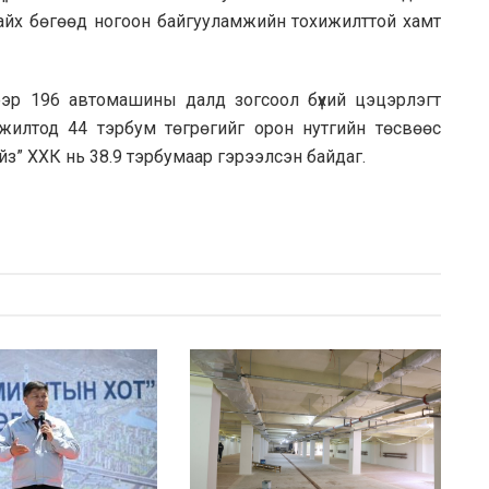
айх бөгөөд ногоон байгууламжийн тохижилттой хамт
ээр 196 автомашины далд зогсоол бүхий цэцэрлэгт
жилтод 44 тэрбум төгрөгийг орон нутгийн төсвөөс
ийз” ХХК нь 38.9 тэрбумаар гэрээлсэн байдаг.