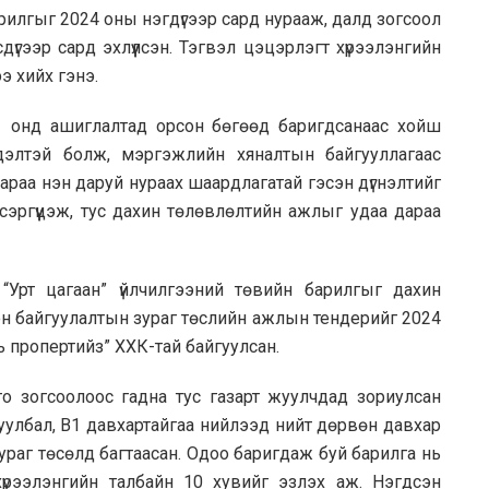
арилгыг 2024 оны нэгдүгээр сард нурааж, далд зогсоол
дүгээр сард эхлүүлсэн. Тэгвэл цэцэрлэгт хүрээлэнгийн
э хийх гэнэ.
1 онд ашиглалтад орсон бөгөөд баригдсанаас хойш
сдэлтэй болж, мэргэжлийн хяналтын байгууллагаас
араа нэн даруй нураах шаардлагатай гэсэн дүгнэлтийг
 эсэргүүцэж, тус дахин төлөвлөлтийн ажлыг удаа дараа
“Урт цагаан” үйлчилгээний төвийн барилгыг дахин
эн байгуулалтын зураг төслийн ажлын тендерийг 2024
ь пропертийз” ХХК-тай байгуулсан.
о зогсоолоос гадна тус газарт жуулчдад зориулсан
руулбал, B1 давхартайгаа нийлээд нийт дөрвөн давхар
ураг төсөлд багтаасан. Одоо баригдаж буй барилга нь
үрээлэнгийн талбайн 10 хувийг эзлэх аж. Нэгдсэн