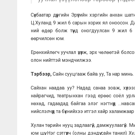
Сүхбаатар дүүргийн Эрүүгийн хэргийн анхан 
Ц.Хуланд 9 жил 6 сарын хорих ял оноосон. Д
ний өдөр болж түүнд оногдуулсан 9 жил 6 
өөрчилсөн юм.
Ерөнхийлөгч уучлал үзүүлж, эрх чөлөөтэй бол
олон нийттэй мэндчилжээ.
Тэрбээр,
Сайн сууцгааж байв уу, Та нар минь.
Сайхан наадав уу? Надад санаа зовж, хүлээж
найрагчид, театрынхан гээд ерөөс соёл урлаг
нөхөд, гадаадад байгаа элэг нэгтнүүд …нав
нийслэлчүүд та бүхнийхээ итгэл хайр халамжаар 
Хулан төрийн нууц задлаагүй, дамжуулаагүй. Ми
юм шүү. Нэг сэтгүүлч (олны дэндүү сайн танил)