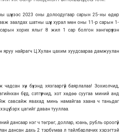
шатны шүүхээс 2023 оны долоодугаар сарын 25-ны өдөр
авж заалдах шатны шүүх хурал мөн оны 11-р сарын 1-
сарын хорих ялыг 8 жил 1 сар болгон хөнгөрүүлэн
сон яруу найрагч Ц.Хулан цахим хуудсаараа дамжуулан
 чадсан хүн бүхэнд хязгааргүй баярлалаа! Зохиолчид,
ийнхан бүгд, сэтгүүлчид, хот хөдөө суугаа миний анд
сайж савсайж явахад минь намайгаа хаана ч таньдаг
хэцүү бэрх цагийг даван тууллаа.
ний дансаар нэг ч төгрөг, доллар, юань, рубль ороогүй
 Хулан дансан дахь 2 тэрбумаа л тайлбарлачих хэрэгтэй