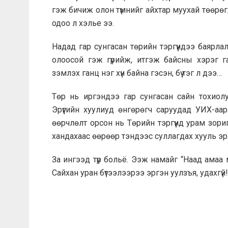
гэж бичиж олон түмнийг айхтар муухай төөрөг
одоо л хэлье ээ.
Надад гар сунгасан төрийн тэргүүндээ баярла
олоосой гэж гүрийж, итгэж байсны хэрэг г
зэмлэх ганц нэг хүн байна гэсэн, бүү тэг л дээ…
Төр нь иргэндээ гар сунгасан сайн тохиолу
Эрүүгийн хуулиуд өнгөрөгч саруудад УИХ-аа
өөрчлөлт орсон нь Төрийн тэргүүнд урам зор
хандахаас өөрөөр тэндээс суллагдах хууль эрх 
За ингээд түр больё. Ээж намайг “Наад амаа
Сайхан уран бүтээлээрээ эргэн уулзъя, удахгүй!