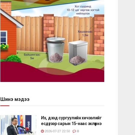
Шинэ мэдээ
Их, дээд сургуулийн хичээлийг
есдүгээр сарын 15-наас эхлүүлнэ
2026-07-27 22:50
0