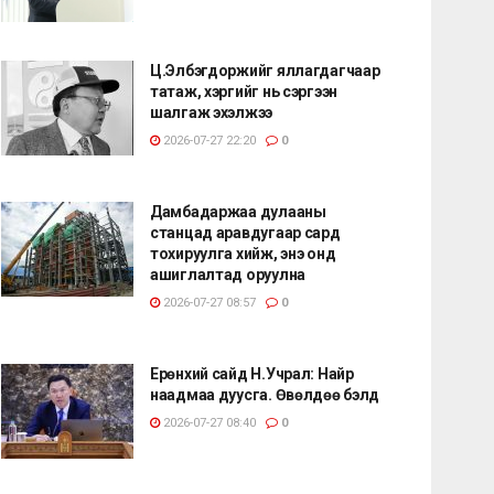
Ц.Элбэгдоржийг яллагдагчаар
татаж, хэргийг нь сэргээн
шалгаж эхэлжээ
2026-07-27 22:20
0
Дамбадаржаа дулааны
станцад аравдугаар сард
тохируулга хийж, энэ онд
ашиглалтад оруулна
2026-07-27 08:57
0
Ерөнхий сайд Н.Учрал: Найр
наадмаа дуусга. Өвөлдөө бэлд
2026-07-27 08:40
0