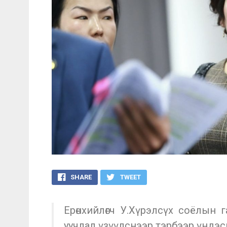
SHARE
TWEET
Ерөнхийлөгч У.Хүрэлсүх соёлын г
уучлал үзүүлснээр тэрбээр үндэсний