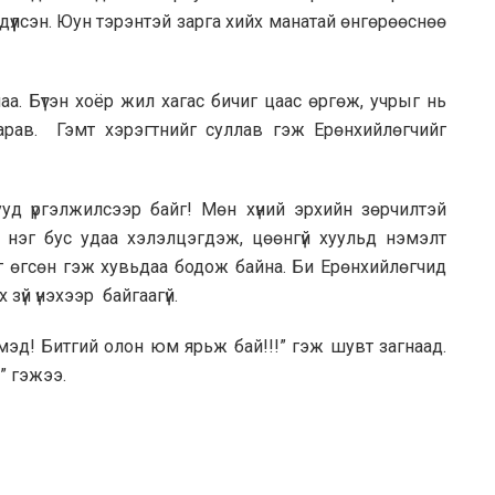
дүүлсэн. Юун тэрэнтэй зарга хийх манатай өнгөрөөснөө
лаа. Бүтэн хоёр жил хагас бичиг цаас өргөж, учрыг нь
арав. Гэмт хэрэгтнийг суллав гэж Ерөнхийлөгчийг
уд үргэлжилсээр байг! Мөн хүний эрхийн зөрчилтэй
р нэг бус удаа хэлэлцэгдэж, цөөнгүй хуульд нэмэлт
иг өгсөн гэж хувьдаа бодож байна. Би Ерөнхийлөгчид
зүй үнэхээр байгаагүй.
 мэд! Битгий олон юм ярьж бай!!!” гэж шувт загнаад.
” гэжээ.