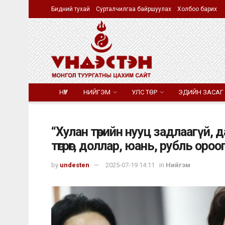
Бидний тухай
Сурталчилгаа байршуулах
Холбоо барих
НҮҮР
НИЙГЭМ
УЛС ТӨР
ЭДИЙН ЗАСАГ
“Хулан төрийн нууц задлаагүй, 
төгрөг, доллар, юань, рубль оро
by
undesten
2025-07-19 14:11
in
Нийгэм