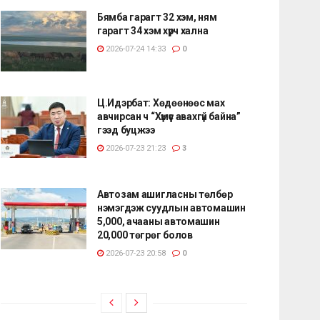
Бямба гарагт 32 хэм, ням
гарагт 34 хэм хүрч хална
2026-07-24 14:33
0
Ц.Идэрбат: Хөдөөнөөс мах
авчирсан ч “Хүмүүс авахгүй байна”
гээд буцжээ
2026-07-23 21:23
3
Автозам ашигласны төлбөр
нэмэгдэж суудлын автомашин
5,000, ачааны автомашин
20,000 төгрөг болов
2026-07-23 20:58
0