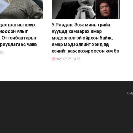
дах шатны шүүх
У.Равдан: Ээж минь төрийн
ноосон ялыг
нууцад хамаарах ямар
 Б.Отгонбаатарыг
мэдээлэлтэй ойрхон байж,
иуцлагаас чөлөөлөв
ямар мэдээллийг хэнд өгөөд
хэнийг яаж хохироосон юм бэ
28
2023-07-26 13:38
Би