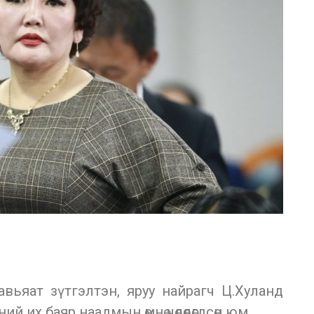
авьяат зүтгэлтэн, яруу найрагч Ц.Хуланд
 их баяр наадмын өмнө чөлөөлөгдсөн юм.