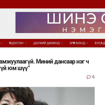
ҮНДЭСТЭН
ДЭЛХИЙ ДАХИНД
ЭРҮҮЛ МЭНД
БУСАД
дамжуулаагүй. Миний дансаар нэг ч
огүй юм шүү”
6