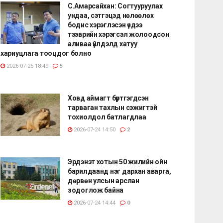
С.Амарсайхан: Согтууруулах
ундаа, сэтгэцэд нөлөөлөх
бодис хэрэглэсэн үедээ
тээврийн хэрэгсэл жолоодсон
аливаа үйлдэлд хатуу
хариуцлага тооцдог болно
2026-07-25 18:49
5
Ховд аймагт бүртгэгдсэн
тарваган тахлын сэжигтэй
тохиолдол батлагдлаа
2026-07-24 14:50
2
Эрдэнэт хотын 50 жилийн ойн
барилдаанд нэг дархан аварга,
дөрвөн улсын арслан
зодоглож байна
2026-07-24 14:44
0