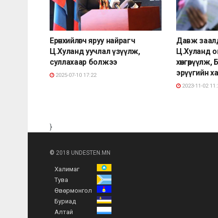
Ерөнхийлөгч яруу найрагч
Давж заал
Ц.Хуланд уучлал үзүүлж,
Ц.Хуланд о
суллахаар болжээ
хөнгөрүүлж,
эрүүгийн хар
2025-07-10 17:22
2023-11-02 11:
}
©
2018 UNDESTEN.MN
Халимаг
Тува
Өвөрмонгол
Буриад
Алтай