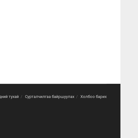
дний тухай
Сурталчилгаа байршуулах
Холбоо барих