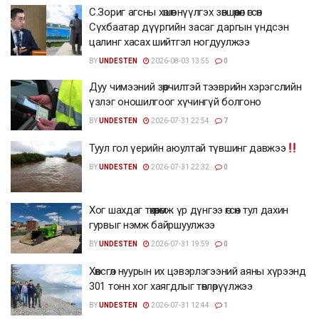
С.Зориг агсны хөшөөг нүүлгэх зөвшөөрөл өгсөн
Сүхбаатар дүүргийн засаг даргын үндсэн
цалинг хасах шийтгэл ногдуулжээ
BY
UNDESTEN
2026-08-03 13:55
0
Дуу чимээний зөрчилтэй тээврийн хэрэгслийн
үзлэг оношилгоог хүчингүй болгоно
BY
UNDESTEN
2026-07-31 22:54
7
Туул гол үерийн аюултай түвшинг давжээ
BY
UNDESTEN
2026-07-31 22:32
0
Хог шахдаг төхөөрөмж үр дүнгээ өгсөн тул дахин
гурвыг нэмж байршуулжээ
BY
UNDESTEN
2026-07-31 19:59
0
Хөвсгөл нуурын их цэвэрлэгээний аяны хүрээнд
301 тонн хог хаягдлыг төвлөрүүлжээ
BY
UNDESTEN
2026-07-31 12:44
1