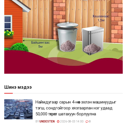
Шинэ мэдээ
Наймдугаар сарын 4-нөөс эхлэн машинуудыг
тэгш, сондгойгоор хязгаарлан нэг удаад
50,000 төгрөгт шатахуун борлуулна
BY
UNDESTEN
2026-08-03 14:00
0