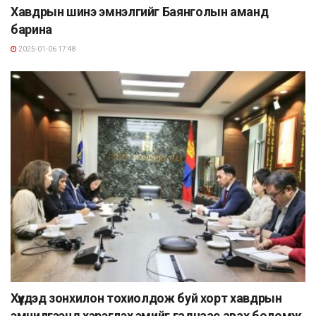
Хавдрын шинэ эмнэлгийг Баянголын аманд
барина
2025-01-06 17:48
Хүүхдэд зонхилон тохиолдож буй хорт хавдрын
эмчилгээнд хэрэглэх эмийг гаднаас авах боломж