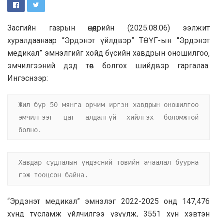
Засгийн газрын өнөөдрийн (2025.08.06) ээлжит
хуралдаанаар “Эрдэнэт үйлдвэр” ТӨҮГ-ын “Эрдэнэт
медикал” эмнэлгийг хойд бүсийн хавдрын оношилгоо,
эмчилгээний дэд төв болгох шийдвэр гаргалаа.
Ингэснээр:
Жил бүр 50 мянга орчим иргэн хавдрын оношилгоо 
эмчилгээг цаг алдалгүй хийлгэх боломжтой 
болно.
Хавдар судлалын үндэсний төвийн ачаалал буурна 
гэж тооцсон байна.
“Эрдэнэт медикал” эмнэлэг 2022-2025 онд 147,476
хүнд тусламж үйлчилгээ үзүүлж, 3551 хүн хэвтэн