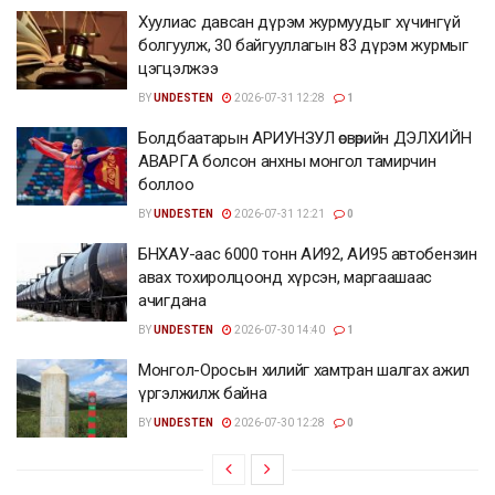
Хуулиас давсан дүрэм журмуудыг хүчингүй
болгуулж, 30 байгууллагын 83 дүрэм журмыг
цэгцэлжээ
BY
UNDESTEN
2026-07-31 12:28
1
Болдбаатарын АРИУНЗУЛ өсвөрийн ДЭЛХИЙН
АВАРГА болсон анхны монгол тамирчин
боллоо
BY
UNDESTEN
2026-07-31 12:21
0
БНХАУ-аас 6000 тонн АИ92, АИ95 автобензин
авах тохиролцоонд хүрсэн, маргаашаас
ачигдана
BY
UNDESTEN
2026-07-30 14:40
1
Монгол-Оросын хилийг хамтран шалгах ажил
үргэлжилж байна
BY
UNDESTEN
2026-07-30 12:28
0