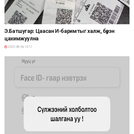
Э.Батшугар: Цаасан И-баримтыг халж, бүрэн
цахимжуулна
2025-08-06 10:17