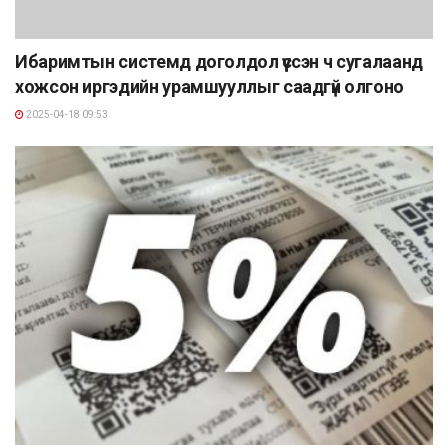
Ибаримтын системд доголдол үүссэн ч сугалаанд
хожсон иргэдийн урамшууллыг саадгүй олгоно
2025-04-18 09:53