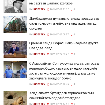
нь сэргээн шалгаж эхэлжээ
BY
UNDESTEN
2026-07-27 22:20
0
Дамбадаржаа дулааны станцад аравдугаар
сард тохируулга хийж, энэ онд ашиглалтад
оруулна
BY
UNDESTEN
2026-07-27 08:57
0
Ерөнхий сайд Н.Учрал: Найр наадмаа дуусга.
Өвөлдөө бэлд
BY
UNDESTEN
2026-07-27 08:40
0
С.Амарсайхан: Согтууруулах ундаа, сэтгэцэд
нөлөөлөх бодис хэрэглэсэн үедээ тээврийн
хэрэгсэл жолоодсон аливаа үйлдэлд хатуу
хариуцлага тооцдог болно
BY
UNDESTEN
2026-07-25 18:49
5
Ховд аймагт бүртгэгдсэн тарваган тахлын
сэжигтэй тохиолдол батлагдлаа
BY
UNDESTEN
2026-07-24 14:50
2