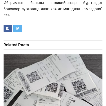
Ибаримтыг банкны апликейшнаар бүртгэгдэг
болсноор сугалаанд ялах, хожих магадлал нэмэгдэнэ”
гэв.
Related
Posts