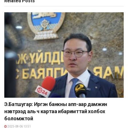
Related
Posts
Э.Батшугар: Иргэн банкны апп-аар дамжин
нэвтрээд аль ч картаа ибаримттай холбох
боломжтой
2025-08-06 13:51