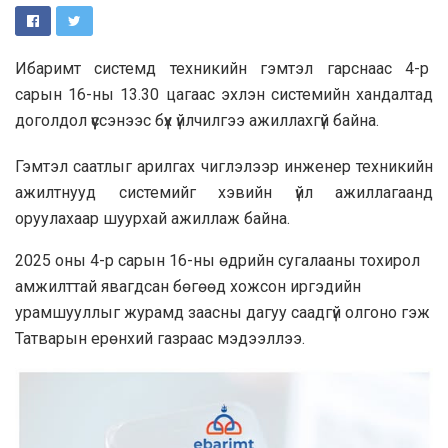
Ибаримт системд техникийн гэмтэл гарснаас 4-р
сарын 16-ны 13.30 цагаас эхлэн системийн хандалтад
доголдол үүссэнээс бүх үйлчилгээ ажиллахгүй байна.
Гэмтэл саатлыг арилгах чиглэлээр инженер техникийн
ажилтнууд системийг хэвийн үйл ажиллагаанд
оруулахаар шуурхай ажиллаж байна.
2025 оны 4-р сарын 16-ны өдрийн сугалааны тохирол
амжилттай явагдсан бөгөөд хожсон иргэдийн
урамшууллыг журамд заасны дагуу саадгүй олгоно гэж
Татварын ерөнхий газраас мэдээллээ.