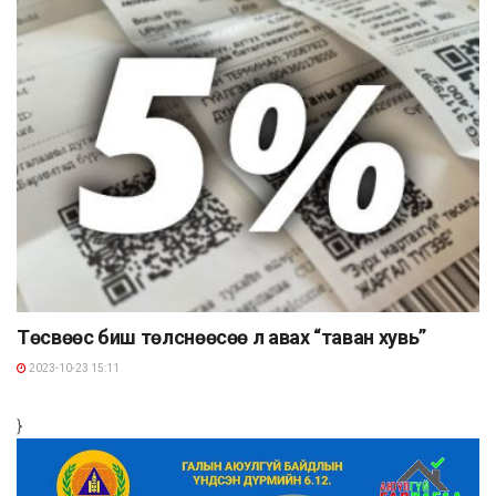
Төсвөөс биш төлснөөсөө л авах “таван хувь”
2023-10-23 15:11
}