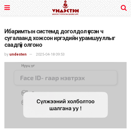
Ибаримтын системд доголдол үүссэн ч
сугалаанд хожсон иргэдийн урамшууллыг
саадгүй олгоно
by
undesten
2025-04-18 09:53