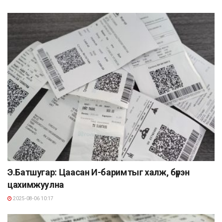
Э.Батшугар: Цаасан И-баримтыг халж, бүрэн
цахимжуулна
2025-08-06 10:17