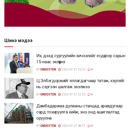
Шинэ мэдээ
Их, дээд сургуулийн хичээлийг есдүгээр сарын
15-наас эхлүүлнэ
BY
UNDESTEN
2026-07-27 22:50
0
Ц.Элбэгдоржийг яллагдагчаар татаж, хэргийг
нь сэргээн шалгаж эхэлжээ
BY
UNDESTEN
2026-07-27 22:20
0
Дамбадаржаа дулааны станцад аравдугаар
сард тохируулга хийж, энэ онд ашиглалтад
оруулна
BY
UNDESTEN
2026-07-27 08:57
0