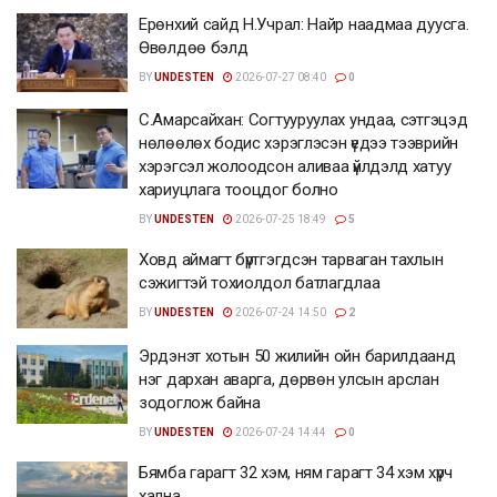
Ерөнхий сайд Н.Учрал: Найр наадмаа дуусга.
Өвөлдөө бэлд
BY
UNDESTEN
2026-07-27 08:40
0
С.Амарсайхан: Согтууруулах ундаа, сэтгэцэд
нөлөөлөх бодис хэрэглэсэн үедээ тээврийн
хэрэгсэл жолоодсон аливаа үйлдэлд хатуу
хариуцлага тооцдог болно
BY
UNDESTEN
2026-07-25 18:49
5
Ховд аймагт бүртгэгдсэн тарваган тахлын
сэжигтэй тохиолдол батлагдлаа
BY
UNDESTEN
2026-07-24 14:50
2
Эрдэнэт хотын 50 жилийн ойн барилдаанд
нэг дархан аварга, дөрвөн улсын арслан
зодоглож байна
BY
UNDESTEN
2026-07-24 14:44
0
Бямба гарагт 32 хэм, ням гарагт 34 хэм хүрч
хална