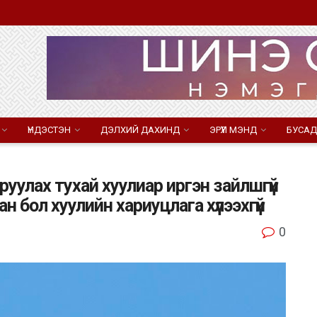
ҮНДЭСТЭН
ДЭЛХИЙ ДАХИНД
ЭРҮҮЛ МЭНД
БУСАД
уулах тухай хуулиар иргэн зайлшгүй
н бол хуулийн хариуцлага хүлээхгүй
0