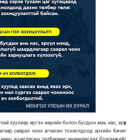
ай хуулиар иргэн өөрийн болон бусдын амь нас, эрүүл
лагаар саарал чоно агнасан тохиолдолд эрхийн бичиг
ы нөөц ашигласны төлбөрөөс чөлөөлөгдөх боломжийг