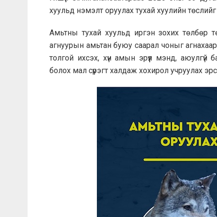
хуульд нэмэлт оруулах тухай хуулийн төслийг
Амьтны тухай хуульд иргэн зохих төлбөр т
агнуурын амьтан буюу саарал чоныг агнахаа
толгой ихсэх, хүн амын эрүүл мэнд, аюулгүй
болох мал сүрэгт халдаж хохирол учруулах эр