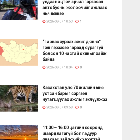
үедээ ноцтой зөрчил гаргасан
автобусны жолоочийг ажлаас
нь чөлөөлжээ
2026-08-07 10:53
1
“Тарвас хураах ажилд явна”
гэж гэрээсээ гараад сураггүй
болсон 10 настай охиныг хайж
байна
2026-08-07 10:04
0
Казахстан улс 70 жилийн өмнө
устсан барыг сэргээн
нутагшуулах ажлыг эхлүүлжээ
2026-08-07 09:58
0
11:00 – 16:00 цагийн хооронд
шаардлагагүй бол гадуур
явахаас зайлсхийх хэрэгтэй