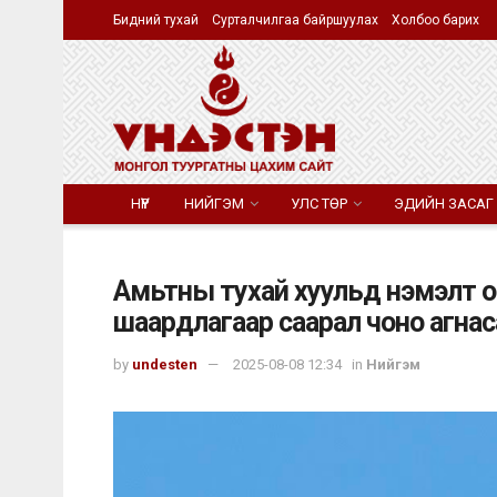
Бидний тухай
Сурталчилгаа байршуулах
Холбоо барих
НҮҮР
НИЙГЭМ
УЛС ТӨР
ЭДИЙН ЗАСАГ
Амьтны тухай хуульд нэмэлт ор
шаардлагаар саарал чоно агнаса
by
undesten
2025-08-08 12:34
in
Нийгэм