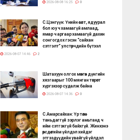
2026-08-08 16:25
0
С.Цэнгүүн: Үнийн өсөлт, ядуурал
бол юу ч хамаагүй амлаад,
ямар ч аргаар хамаагүй дахин
сонгогдох гэсэн “сайхан
сэтгэлт” улстөрчдийн бүтээл
2026-08-07 14:46
2
Шатахуун олгох мөнгөн дүнгийн
хязгаарыг 100 мянган төгрөгт
хүргэхээр судалж байна
2026-08-07 14:36
0
С.Амарсайхан: Үр төлөө
таньдаггүй зэрлэг амьтанд ч
ийм сэтгэхгүй байхгүй. Жинхэнэ
өөрсдөө тийм үйлдэл хийдэг
этгээдүүдийн увайгүй үйлдэл