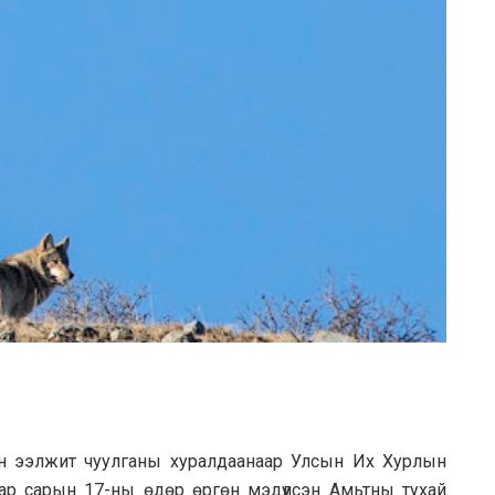
 ээлжит чуулганы хуралдаанаар Улсын Их Хурлын
аар сарын 17-ны өдөр өргөн мэдүүлсэн Амьтны тухай