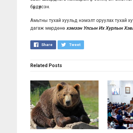
бүрдүүлсэн.
Амьтны тухай хуульд нэмэлт оруулах тухай х
дагаж мөрдөнө
хэмээн Улсын Их Хурлын Хэвл
Share
Tweet
Related
Posts