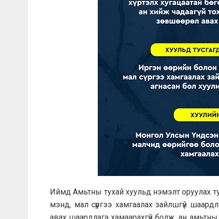
Иймд Амьтны тухай хуульд нэмэлт оруулах тух
мэнд, мал сүргээ хамгаалах зайлшгүй шаард
авах шаардлага хамаарахгүй болж, ан амьтн