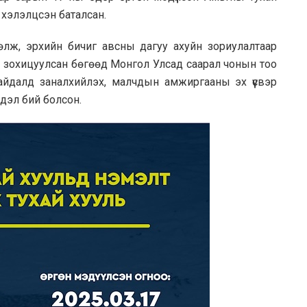
 хэлэлцсэн баталсан.
өлж, эрхийн бичиг авсны дагуу ахуйн зориулалтаар
р зохицуулсан бөгөөд Монгол Улсад саарал чонын тоо
 байдалд заналхийлэх, малчдын амжиргааны эх үүсвэр
сдэл бий болсон.