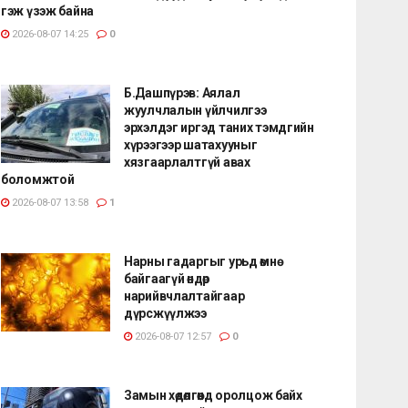
гэж үзэж байна
2026-08-07 14:25
0
Б.Дашпүрэв: Аялал
жуулчлалын үйлчилгээ
эрхэлдэг иргэд таних тэмдгийн
хүрээгээр шатахууныг
хязгаарлалтгүй авах
боломжтой
2026-08-07 13:58
1
Нарны гадаргыг урьд өмнө
байгаагүй өндөр
нарийвчлалтайгаар
дүрсжүүлжээ
2026-08-07 12:57
0
Замын хөдөлгөөнд оролцож байх