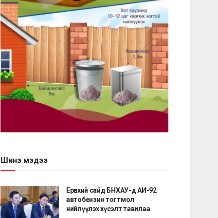
Шинэ мэдээ
Ерөнхий сайд БНХАУ-д АИ-92
автобензин тогтмол
нийлүүлэх хүсэлт тавилаа