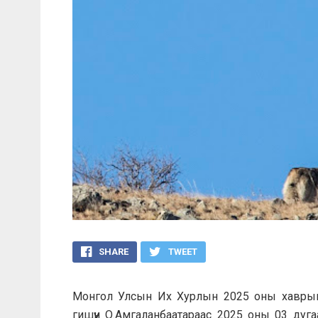
SHARE
TWEET
Монгол Улсын Их Хурлын 2025 оны хаврын
гишүүн О.Амгаланбаатараас 2025 оны 03 дуг