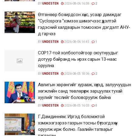
BY
UNDESTEN
2026-08-06 16:38
2
Өтгөнөөр бохирдсон хүнс, усаар дамждаг
“Cyclospora “хэмээх шимэгчээс үүдэлтэй
гэдэсний халдварын томоохон дэгдэлт АНУ-
д гарчээ
BY
UNDESTEN
2026-08-06 14:45
1
COP17-той холбоотойгоор оюутнуудыг
дотуур байранд нь ирэх сарын 13-наас
оруулна
BY
UNDESTEN
2026-08-05 18:06
2
Авлигын хөрөнгийг хурааж, хүүхэд, залуучуудын
хөгжлийн санд төвлөрүүлж зарцуулах тухай
хуулийг төслийг боловсруулж байна
BY
UNDESTEN
2026-08-05 16:03
0
Г.Дамдинням: Иргэд боломжтой
хэмжээгээрээ газрын тосны бүтээгдэхүүн
оруулж ирж болно. Гаалийн татварыг
тэглэсэн