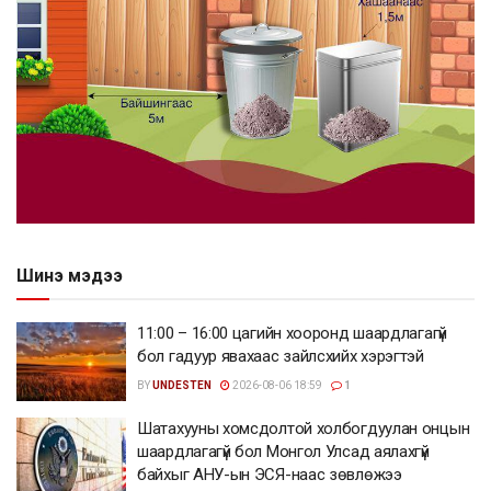
Шинэ мэдээ
11:00 – 16:00 цагийн хооронд шаардлагагүй
бол гадуур явахаас зайлсхийх хэрэгтэй
BY
UNDESTEN
2026-08-06 18:59
1
Шатахууны хомсдолтой холбогдуулан онцын
шаардлагагүй бол Монгол Улсад аялахгүй
байхыг АНУ-ын ЭСЯ-наас зөвлөжээ