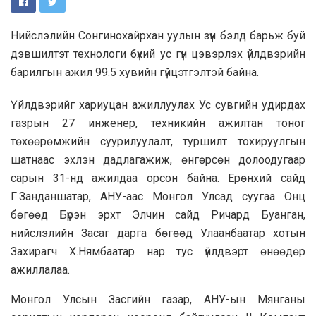
Нийслэлийн Сонгинохайрхан уулын зүүн бэлд барьж буй
дэвшилтэт технологи бүхий ус гүн цэвэрлэх үйлдвэрийн
барилгын ажил 99.5 хувийн гүйцэтгэлтэй байна.
Үйлдвэрийг хариуцан ажиллуулах Ус сувгийн удирдах
газрын 27 инженер, техникийн ажилтан тоног
төхөөрөмжийн суурилуулалт, туршилт тохируулгын
шатнаас эхлэн дадлагажиж, өнгөрсөн долоодугаар
сарын 31-нд ажилдаа орсон байна. Ерөнхий сайд
Г.Занданшатар, АНУ-аас Монгол Улсад суугаа Онц
бөгөөд Бүрэн эрхт Элчин сайд Ричард Буанган,
нийслэлийн Засаг дарга бөгөөд Улаанбаатар хотын
Захирагч Х.Нямбаатар нар тус үйлдвэрт өнөөдөр
ажиллалаа.
Монгол Улсын Засгийн газар, АНУ-ын Мянганы