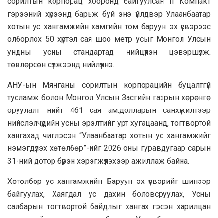
сорилтын корпорац хооронд байгуулсан II Компакт
гэрээний хүрээнд барьж буй энэ үйлдвэр Улаанбаатар
хотын ус хангамжийн хамгийн том баруун эх үүсвэрээс
олборлох 50 хүртэл сая шоо метр усыг Монгол Улсын
ундны усны стандартад нийцүүлэн цэвэршүүлж,
төвлөрсөн сүлжээнд нийлүүлнэ.
АНУ-ын Мянганы сорилтын корпорацийн буцалтгүй
тусламж болон Монгол Улсын Засгийн газрын хөрөнгө
оруулалт нийт 461 сая ам.долларын санхүүжилтээр
нийслэлчүүдийн усны эрэлтийг урт хугацаанд, тогтвортой
хангахад чиглэсэн “Улаанбаатар хотын ус хангамжийг
нэмэгдүүлэх хөтөлбөр”-ийг 2026 оны гуравдугаар сарын
31-ний дотор бүрэн хэрэгжүүлэхээр ажиллаж байна.
Хөтөлбөр ус хангамжийн Баруун эх үүсвэрийг шинээр
байгуулах, Хаягдал ус дахин боловсруулах, Усны
салбарын тогтвортой байдлыг хангах гэсэн харилцан