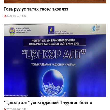
Говь руу ус татах төсөл эхэллээ
2025-05-07 11:33
“Цэнхэр алт” усны үндэсний II чуулган болно
2025-03-20 16:49