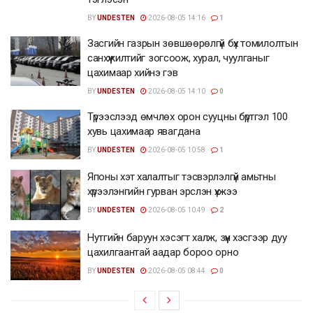
BY
UNDESTEN
2026-08-05 14:16
1
Засгийн газрын зөвшөөрөлгүй бүх томилолтын
санхүүжилтийг зогсоож, хурал, чуулганыг
цахимаар хийнэ гэв
BY
UNDESTEN
2026-08-05 14:10
0
Түрээслээд өмчлөх орон сууцны бүртгэл 100
хувь цахимаар явагдана
BY
UNDESTEN
2026-08-05 10:58
1
Японы хэт халалтыг тэсвэрлэлгүй амьтны
хүрээлэнгийн гурван эрслэн үхжээ
BY
UNDESTEN
2026-08-05 10:49
2
Нутгийн баруун хэсэгт халж, зүүн хэсгээр дуу
цахилгаантай аадар бороо орно
BY
UNDESTEN
2026-08-05 08:44
0