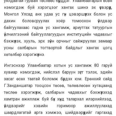
уялдаатай гурван төслөөс бүрддэг. Улаанбаатарын өсөн
нэмэгдэж буй хэрэгцээг хангах шинэ эх үүсвэрүүд,
Монгол Улсад анх удаа ус гүн цэвэршүүлэх болон ус
дахин боловсруулах хоёр томоохон үйлдвэр
байгуулахаас гадна ус хангамж, ариутгах татуургын
үйлчилгээний байгууллагуудын институцийн чадавхыг
бэхжүүлэх, хууль, эрх зүйн орчныг сайжруулах замаар
усны салбарын тогтвортой байдлыг хангах цогц
хөтөлбөр хэрэгжүүлнэ.
Ингэснээр Улаанбаатар хотын ус хангамж 80 гаруй
хувиар нэмэгдэж, нийслэл баруун зүгт тэлэх, эдийн
засаг өсөх таатай боломж бүрдэх юм. Ерөнхий сайд
Г.Занданшатар тооцсон төсөв, төлөвлөсөн хугацаанд
төслөө хэрэгжүүлж, салбарын чадавхыг бэхжүүлэхэд
хамтран ажиллаж буй бүх хүнд талархал илэрхийлээд,
үйлдвэрийг хэвийн горимоор ажиллуулахад
шаардлагатай арга хэмжээ, шийдвэрүүдийг гаргахад