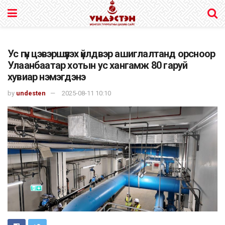
Ус гүн цэвэршүүлэх үйлдвэр ашиглалтанд орсноор
Улаанбаатар хотын ус хангамж 80 гаруй
хувиар нэмэгдэнэ
by
undesten
2025-08-11 10:10