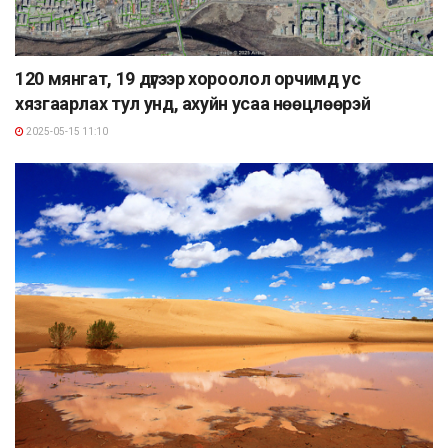
120 мянгат, 19 дүгээр хороолол орчимд ус
хязгаарлах тул унд, ахуйн усаа нөөцлөөрэй
2025-05-15 11:10