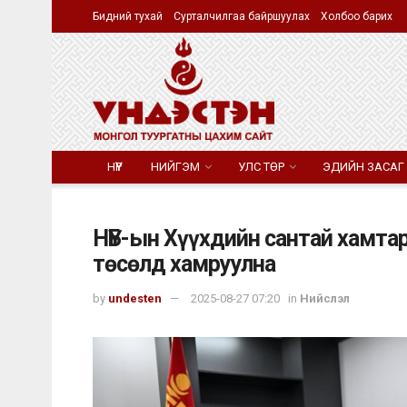
Бидний тухай
Сурталчилгаа байршуулах
Холбоо барих
НҮҮР
НИЙГЭМ
УЛС ТӨР
ЭДИЙН ЗАСАГ
НҮБ-ын Хүүхдийн сантай хамта
төсөлд хамруулна
by
undesten
2025-08-27 07:20
in
Нийслэл