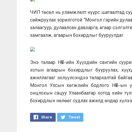
ЧИП төсөл нь уламжлалт нүүрс шатаалтад суу
сайжруулах зорилготой “Монгол гэрийн дулаал
халаагуур, дулаалсан давхарга, агаар сэлгэл
хамгаалж, агаарын бохирдлыг бууруулдаг.
Энэ талаар НҮБ-ийн Хүүхдийн сангийн суур
хотын агаарын бохирдлыг бууруулах, хүү
ажиллагааг эхлүүлсэндээ талархалтай байга
Монгол Улсын хөгжлийн бодлого НҮБ-ын ү
онцлохын сацуу Улаанбаатар хотод хийн түл
бохирдлын нөлөөг судлах ажилд өндөр хүлээл
Share
Tweet