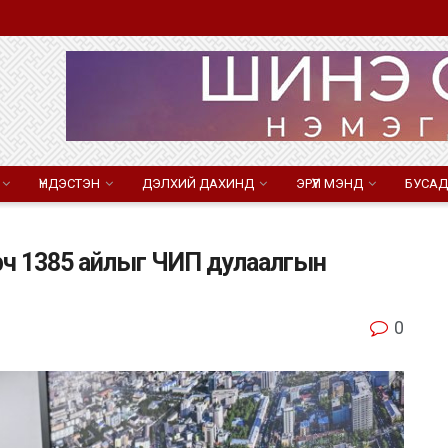
ҮНДЭСТЭН
ДЭЛХИЙ ДАХИНД
ЭРҮҮЛ МЭНД
БУСАД
рч 1385 айлыг ЧИП дулаалгын
0