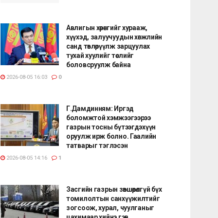
Авлигын хөрөнгийг хурааж,
хүүхэд, залуучуудын хөгжлийн
санд төвлөрүүлж зарцуулах
тухай хуулийг төслийг
боловсруулж байна
2026-08-05 16:03
0
Г.Дамдинням: Иргэд
боломжтой хэмжээгээрээ
газрын тосны бүтээгдэхүүн
оруулж ирж болно. Гаалийн
татварыг тэглэсэн
2026-08-05 14:16
1
Засгийн газрын зөвшөөрөлгүй бүх
томилолтын санхүүжилтийг
зогсоож, хурал, чуулганыг
цахимаар хийнэ гэв