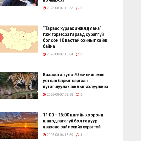
2026-08-07 10:53
0
“Тарвас хураах ажилд явна”
гэж гэрээсээ гараад сураггүй
болсон 10 настай охиныг хайж
байна
2026-08-07 10:04
0
Казахстан улс 70 жилийн өмнө
устсан барыг сэргээн
нутагшуулах ажлыг эхлүүлжээ
2026-08-07 09:58
0
11:00 – 16:00 цагийн хооронд
шаардлагагүй бол гадуур
явахаас зайлсхийх хэрэгтэй
2026-08-06 18:59
1