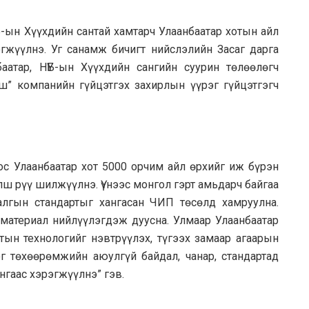
Б-ын Хүүхдийн сантай хамтарч Улаанбаатар хотын айл
гжүүлнэ. Уг санамж бичигт нийслэлийн Засаг дарга
аатар, НҮБ-ын Хүүхдийн сангийн суурин төлөөлөгч
ш” компанийн гүйцэтгэх захирлын үүрэг гүйцэтгэгч
ос Улаанбаатар хот 5000 орчим айл өрхийг иж бүрэн
лш рүү шилжүүлнэ. Үүнээс монгол гэрт амьдарч байгаа
алгын стандартыг хангасан ЧИП төсөлд хамруулна.
материал нийлүүлэгдэж дуусна. Улмаар Улаанбаатар
ын технологийг нэвтрүүлэх, түгээх замаар агаарын
г төхөөрөмжийн аюулгүй байдал, чанар, стандартад
нгаас хэрэгжүүлнэ” гэв.