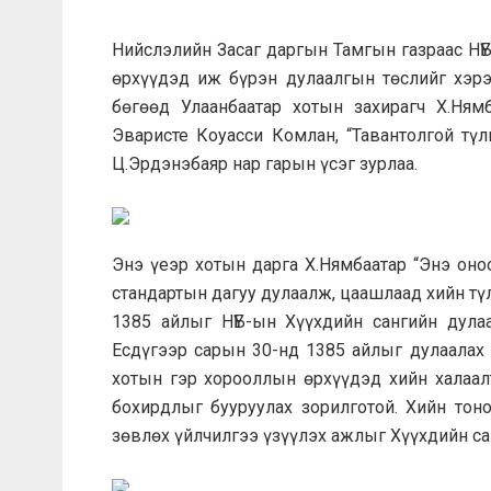
Нийслэлийн Засаг даргын Тамгын газраас НҮ
өрхүүдэд иж бүрэн дулаалгын төслийг хэрэ
бөгөөд Улаанбаатар хотын захирагч Х.Нямб
Эваристе Коуасси Комлан, “Тавантолгой түл
Ц.Эрдэнэбаяр нар гарын үсэг зурлаа.
Энэ үеэр хотын дарга Х.Нямбаатар “Энэ оно
стандартын дагуу дулаалж, цаашлаад хийн тү
1385 айлыг НҮБ-ын Хүүхдийн сангийн дула
Есдүгээр сарын 30-нд 1385 айлыг дулаалах 
хотын гэр хорооллын өрхүүдэд хийн халаалт
бохирдлыг бууруулах зорилготой. Хийн тоно
зөвлөх үйлчилгээ үзүүлэх ажлыг Хүүхдийн са