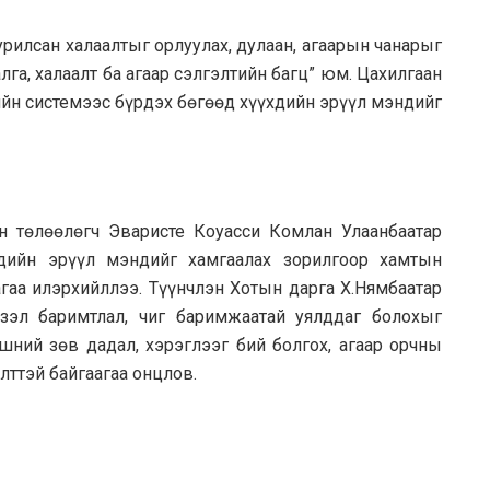
рилсан халаалтыг орлуулах, дулаан, агаарын чанарыг
га, халаалт ба агаар сэлгэлтийн багц” юм. Цахилгаан
тийн системээс бүрдэх бөгөөд хүүхдийн эрүүл мэндийг
ин төлөөлөгч Эваристе Коуасси Комлан Улаанбаатар
хдийн эрүүл мэндийг хамгаалах зорилгоор хамтын
агаа илэрхийллээ. Түүнчлэн Хотын дарга Х.Нямбаатар
зэл баримтлал, чиг баримжаатай уялддаг болохыг
шний зөв дадал, хэрэглээг бий болгох, агаар орчны
ттэй байгаагаа онцлов.