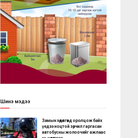
Шинэ мэдээ
Замын хөдөлгөөнд оролцож байх
үедээ ноцтой зөрчил гаргасан
автобусны жолоочийг ажлаас
нь чөлөөлжээ