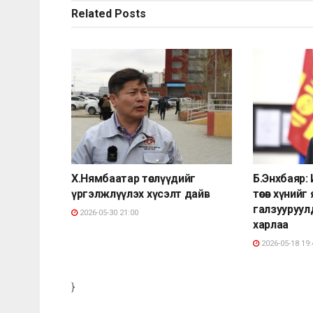
Related
Posts
Х.Нямбаатар төслүүдийг
Б.Энхбаяр: И
үргэлжлүүлэх хүсэлт дайв
төсөв хүнийг
галзууруу
2026-05-30 21:00
харлаа
2026-05-18 19:
}