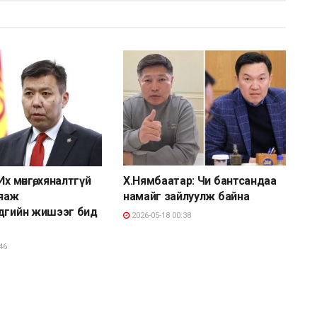
х мөнгө, хяналтгүй
Х.Нямбаатар: Чи бантсандаа
 яаж
намайг зайлуулж байна
лдгийн жишээг бид
2026-05-18 00:38
46