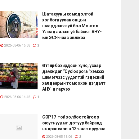
Шатахууны хомсдолтой
холбогдуулан онцын
шаардлагагүй бол Монгол
Улсад аялахгүй байхыг АНУ-
ын ЭСЯ-наас зөвлөжээ
2026-08-06 16:38
2
Өтгөнөөр бохирдсон хүнс, усаар
дамждаг “Cyclospora “хэмээх
шимэгчээс үүдэлтэй гэдэсний
халдварын томоохон дэгдэлт
АНУ-д гарчээ
2026-08-06 14:45
1
COP17-той холбоотойгоор
оюутнуудыг дотуур байранд
нь ирэх сарын 13-наас оруулна
2026-08-05 18:06
2