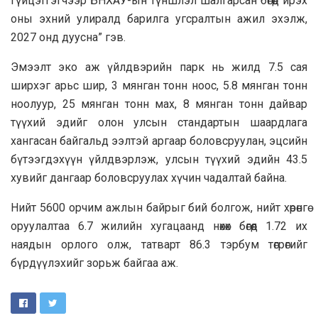
гүйцэтгэгчээр БНХАУ-ын түншлэл шалгарсан бөгөөд ирэх
оны эхний улиралд барилга угсралтын ажил эхэлж,
2027 онд дуусна” гэв.
Эмээлт эко аж үйлдвэрийн парк нь жилд 7.5 сая
ширхэг арьс шир, 3 мянган тонн ноос, 5.8 мянган тонн
ноолуур, 25 мянган тонн мах, 8 мянган тонн дайвар
түүхий эдийг олон улсын стандартын шаардлага
хангасан байгальд ээлтэй аргаар боловсруулан, эцсийн
бүтээгдэхүүн үйлдвэрлэж, улсын түүхий эдийн 43.5
хувийг дангаар боловсруулах хүчин чадалтай байна.
Нийт 5600 орчим ажлын байрыг бий болгож, нийт хөрөнгө
оруулалтаа 6.7 жилийн хугацаанд нөхөх бөгөөд 1.72 их
наядын орлого олж, татварт 86.3 тэрбум төгрөгийг
бүрдүүлэхийг зорьж байгаа аж.