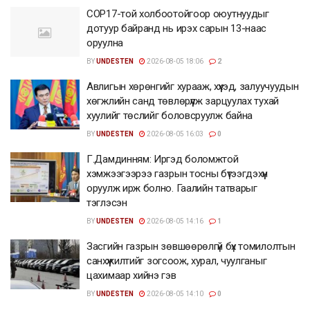
COP17-той холбоотойгоор оюутнуудыг
дотуур байранд нь ирэх сарын 13-наас
оруулна
BY
UNDESTEN
2026-08-05 18:06
2
Авлигын хөрөнгийг хурааж, хүүхэд, залуучуудын
хөгжлийн санд төвлөрүүлж зарцуулах тухай
хуулийг төслийг боловсруулж байна
BY
UNDESTEN
2026-08-05 16:03
0
Г.Дамдинням: Иргэд боломжтой
хэмжээгээрээ газрын тосны бүтээгдэхүүн
оруулж ирж болно. Гаалийн татварыг
тэглэсэн
BY
UNDESTEN
2026-08-05 14:16
1
Засгийн газрын зөвшөөрөлгүй бүх томилолтын
санхүүжилтийг зогсоож, хурал, чуулганыг
цахимаар хийнэ гэв
BY
UNDESTEN
2026-08-05 14:10
0