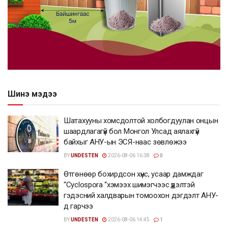
Шинэ мэдээ
Шатахууны хомсдолтой холбогдуулан онцын
шаардлагагүй бол Монгол Улсад аялахгүй
байхыг АНУ-ын ЭСЯ-наас зөвлөжээ
BY
UNDESTEN
2026-08-06 16:38
0
Өтгөнөөр бохирдсон хүнс, усаар дамждаг
“Cyclospora “хэмээх шимэгчээс үүдэлтэй
гэдэсний халдварын томоохон дэгдэлт АНУ-
д гарчээ
BY
UNDESTEN
2026-08-06 14:45
1