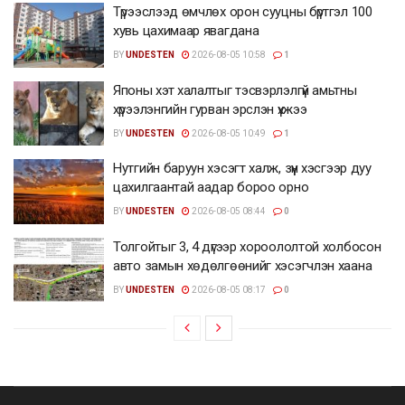
Түрээслээд өмчлөх орон сууцны бүртгэл 100
хувь цахимаар явагдана
BY
UNDESTEN
2026-08-05 10:58
1
Японы хэт халалтыг тэсвэрлэлгүй амьтны
хүрээлэнгийн гурван эрслэн үхжээ
BY
UNDESTEN
2026-08-05 10:49
1
Нутгийн баруун хэсэгт халж, зүүн хэсгээр дуу
цахилгаантай аадар бороо орно
BY
UNDESTEN
2026-08-05 08:44
0
Толгойтыг 3, 4 дүгээр хороололтой холбосон
авто замын хөдөлгөөнийг хэсэгчлэн хаана
BY
UNDESTEN
2026-08-05 08:17
0