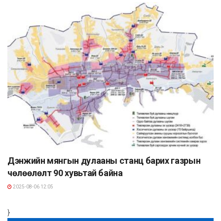
Дэнжийн мянгын дулааны станц барих газрын
чөлөөлөлт 90 хувьтай байна
2025-08-06 12:05
}