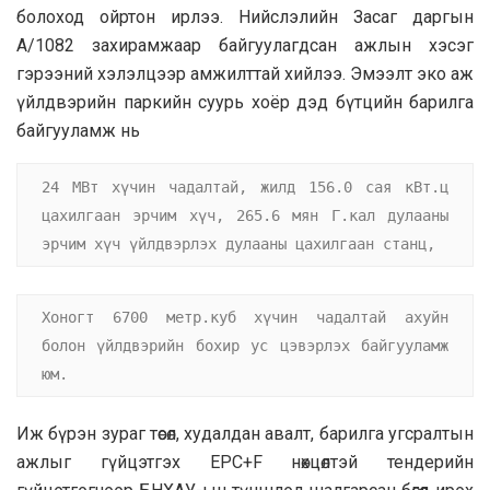
болоход ойртон ирлээ. Нийслэлийн Засаг даргын
А/1082 захирамжаар байгуулагдсан ажлын хэсэг
гэрээний хэлэлцээр амжилттай хийлээ. Эмээлт эко аж
үйлдвэрийн паркийн суурь хоёр дэд бүтцийн барилга
байгууламж нь
24 МВт хүчин чадалтай, жилд 156.0 сая кВт.ц 
цахилгаан эрчим хүч, 265.6 мян Г.кал дулааны 
эрчим хүч үйлдвэрлэх дулааны цахилгаан станц,
Хоногт 6700 метр.куб хүчин чадалтай ахуйн 
болон үйлдвэрийн бохир ус цэвэрлэх байгууламж 
юм.
Иж бүрэн зураг төсөл, худалдан авалт, барилга угсралтын
ажлыг гүйцэтгэх EPC+F нөхцөлтэй тендерийн