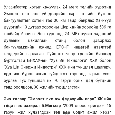
Улаанбаатар хотыг хөгжүүлэх 24 мега төслийн хүрээнд
Эмээлт эко аж үйлдвэрийн парк төслийн бүтээн
байгуулалтыг хотын төвөөс 30 км зайд байрлах Хан-Уул
дүүргийн 13 дугаар хорооны Шар хөвийн хоолойд 539 га
талбайд барина. Энэ хүрээнд 24 МВт хүчин чадалтай
дулааны цахилгаан станц болон цэвэрлэх
байгууламжийн ажилд EPC+F нөхцөлтэй нээлттэй
тендерийг зарласан. Гүйцэтгэгчээр хөрөнгийн биржид
бүртгэлтэй БНХАУ-ын “Хуа Зи Технологи” ХХК болон
“Хуа Ши Энержи Индастри” ХХК-ийн түншлэл шалгарч,
өнөөдөр иж бүрэн ажил гүйцэтгэх гэрээнд гарын үсэг
зурлаа. Тус түншлэл нь 70 гаруй орны дэд бүтцийн
төсөлд оролцсон, 30 жилийн туршлагатай.
Энэ талаар “Эмээлт эко аж үйлдвэрийн парк” ХК-ийн
гүйцэтгэх захирал Б.Мягмар
“2009 оноос яригдаж 15
гаруй жил хүлээгдсэн төсөл өнөөдөр бодит ажил хэрэг