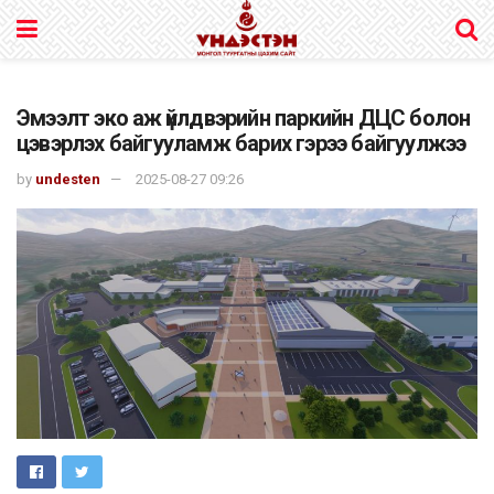
Эмээлт эко аж үйлдвэрийн паркийн ДЦС болон
цэвэрлэх байгууламж барих гэрээ байгуулжээ
by
undesten
2025-08-27 09:26