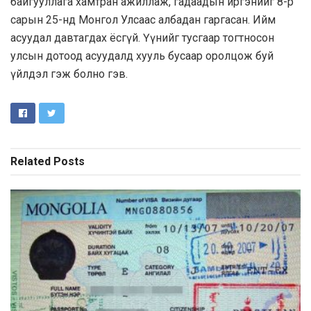
байгууллага хамтран ажиллаж, гадаадын иргэнийг 8-р
сарын 25-нд Монгол Улсаас албадан гаргасан. Ийм
асуудал давтагдах ёсгүй. Үүнийг тусгаар тогтносон
улсын дотоод асуудалд хууль бусаар оролцож буй
үйлдэл гэж болно гэв.
Related
Posts