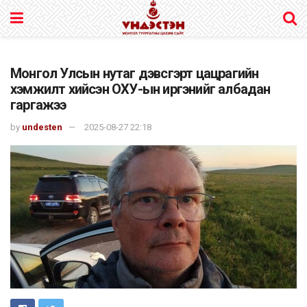
Монгол Улсын нутаг дэвсгэрт цацрагийн
хэмжилт хийсэн ОХУ-ын иргэнийг албадан
гаргажээ
by
undesten
2025-08-27 22:18