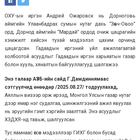
ОХУ-ын иргэн Андрей Ожаровск нь Дорноговь
аймгийн Улаанбадрах сумын нутаг дахь “Зөөвч-Овоо”
орд, Дорнод аймгийн “Мардай” ордод очиж цацрагийн
хэмжилт хийсэн тухай мэдээлэл цахим орчинд
цацагдсан. Гадаадын иргэний үйл ажиллагаатай
холбоотой асуудлыг Гадаадын иргэн харьяатын газар
болон хууль, хяналтын байгууллагууд шалгажээ.
Энэ талаар АҮЭБ-ийн сайд Г.Дамдиннямаас
сэтгүүлчид өнөөдөр /2025.08.27/ тодруулахад,
Аяллын визээр орж ирээд, Монгол Улсын газар нутаг
дээр ямар нэг судалгаа, шинжилгээний ажил явуулах
нь эрүүгийн гэмт хэргийн заалттай. Энэ асуудлыг
ХЗДХЯ-нд тавьж, шалгуулсан.
Тус яамнаас өгсөн мэдээллээр ГИХГ болон бусад