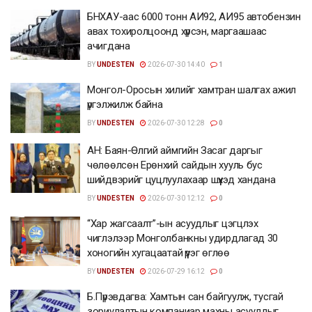
БНХАУ-аас 6000 тонн АИ92, АИ95 автобензин
авах тохиролцоонд хүрсэн, маргаашаас
ачигдана
BY
UNDESTEN
2026-07-30 14:40
1
Монгол-Оросын хилийг хамтран шалгах ажил
үргэлжилж байна
BY
UNDESTEN
2026-07-30 12:28
0
АН: Баян-Өлгий аймгийн Засаг даргыг
чөлөөлсөн Ерөнхий сайдын хууль бус
шийдвэрийг цуцлуулахаар шүүхэд хандана
BY
UNDESTEN
2026-07-30 12:12
0
“Хар жагсаалт”-ын асуудлыг цэгцлэх
чиглэлээр Монголбанкны удирдлагад 30
хоногийн хугацаатай үүрэг өглөө
BY
UNDESTEN
2026-07-29 16:12
0
Б.Пүрэвдагва: Хамтын сан байгуулж, тусгай
зориулалтын компаниар махны асуудлыг