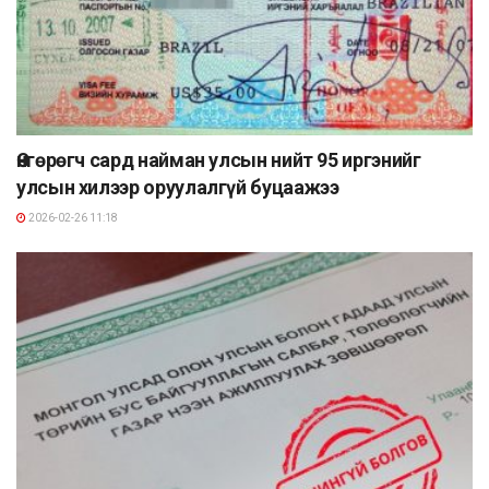
Өнгөрөгч сард найман улсын нийт 95 иргэнийг
улсын хилээр оруулалгүй буцаажээ
2026-02-26 11:18