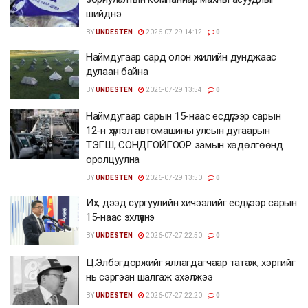
шийднэ
BY
UNDESTEN
2026-07-29 14:12
0
Наймдугаар сард олон жилийн дунджаас
дулаан байна
BY
UNDESTEN
2026-07-29 13:54
0
Наймдугаар сарын 15-наас есдүгээр сарын
12-н хүртэл автомашины улсын дугаарын
ТЭГШ, СОНДГОЙГООР замын хөдөлгөөнд
оролцуулна
BY
UNDESTEN
2026-07-29 13:50
0
Их, дээд сургуулийн хичээлийг есдүгээр сарын
15-наас эхлүүлнэ
BY
UNDESTEN
2026-07-27 22:50
0
Ц.Элбэгдоржийг яллагдагчаар татаж, хэргийг
нь сэргээн шалгаж эхэлжээ
BY
UNDESTEN
2026-07-27 22:20
0