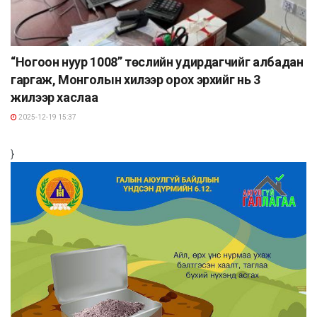
“Ногоон нуур 1008” төслийн удирдагчийг албадан
гаргаж, Монголын хилээр орох эрхийг нь 3
жилээр хаслаа
2025-12-19 15:37
}