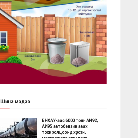
Шинэ мэдээ
БНХАУ-аас 6000 тонн АИ92,
АИ95 автобензин авах
тохиролцоонд хүрсэн,
маргаашаас ачигдана