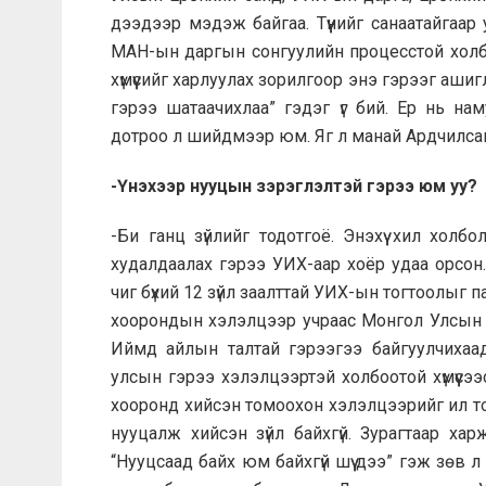
дээдээр мэдэж байгаа. Түүнийг санаатайгаар 
МАН-ын даргын сонгуулийн процесстой холб
хүмүүсийг харлуулах зорилгоор энэ гэрээг аши
гэрээ шатаачихлаа” гэдэг үг бий. Ер нь на
дотроо л шийдмээр юм. Яг л манай Ардчилса
-Үнэхээр нууцын зэрэглэлтэй гэрээ юм уу?
-Би ганц зүйлийг тодотгоё. Энэхүү хил холб
худалдаалах гэрээ УИХ-аар хоёр удаа орсон
чиг бүхий 12 зүйл заалттай УИХ-ын тогтоолыг 
хоорондын хэлэлцээр учраас Монгол Улсын х
Иймд айлын талтай гэрээгээ байгуулчихаад
улсын гэрээ хэлэлцээртэй холбоотой хүмүүс
хооронд хийсэн томоохон хэлэлцээрийг ил то
нууцалж хийсэн зүйл байхгүй. Зурагтаар хар
“Нууцсаад байх юм байхгүй шүү дээ” гэж зөв 