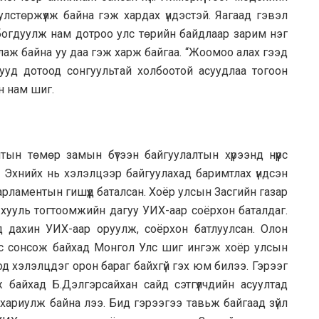
улстөржүүлж байна гэж хардах үндэстэй. Яагаад гэвэл
огдуулж нам дотроо улс төрийн байдлаар зарим нэг
глаж байна уу даа гэж харж байгаа. “Жоомоо алах гээд
мууд дотоод сонгуультай холбоотой асуудлаа тогоон
н нам шиг.
олтын төмөр замын бүтээн байгуулалтын хүрээнд нүүрс
. Эхнийх нь хэлэлцээр байгуулахад баримтлах үндсэн
парламентын гишүүд баталсан. Хоёр улсын Засгийн газар
ууль тогтоомжийн дагуу УИХ-аар соёрхон баталдаг.
 дахин УИХ-аар оруулж, соёрхон батлуулсан. Олон
ээс сонсож байхад Монгол Улс шиг ингэж хоёр улсын
д хэлэлцдэг орон бараг байхгүй гэх юм билээ. Гэрээг
ж байхад Б.Дэлгэрсайхан сайд сэтгүүлчдийн асуултад
л хариулж байна лээ. Бид гэрээгээ тавьж байгаад зүйл