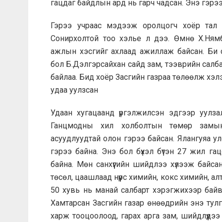
гацдаг байдлын ард нь гарч чадсан. Энэ гэрэ
Гэрээ учраас мэдээж оролцогч хоёр тал 
Сонирхолтой тоо хэлье л дээ. Өмнө Х.Нямб
ажлын хэсгийг ахлаад ажиллаж байсан. Би 
бол Б.Дэлгэрсайхан сайд зам, тээврийн салб
байлаа. Бид хоёр Засгийн газраа төлөөлж хэл
удаа уулзсан
Удаан хугацаанд үргэлжилсэн эдгээр уулза
Ганцмодны хил холболтын төмөр замын
асуудлуудтай олон гэрээ байсан. Ялангуяа у
гэрээ байна. Энэ бол бүхэл бүтэн 27 жил га
байна. Мөн санхүүгийн шийдлээ хүлээж байс
төсөл, цаашлаад нүүрс химийн, кокс химийн, алт
50 хувь нь манай салбарт хэрэгжихээр байв.
Хамтарсан Засгийн газар өнөөдрийн энэ тулг
харж тооцоолоод, гарах арга зам, шийдлүүдэ