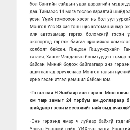
бол Сангийн сайдын удаа дараагийн мэдэгдэ
даа. Тиймээс 14 мега төслөө яаралтай шийдээ
үзсэн. Үүний томоохон хэсэг нь бол уул уурха
Монгол Улс 83 сая тонн нүүрс автомашинаар эк
илүүг автозамаар гаргах боломжгүй гэсэн ү
экспортод гаргаж байгаа нүүрснийхээ хэмжэ
холболт байсан. Ганцхан Гашуунсухайт- Га
хатавч, Ханги-Мандалын боомтуудыг төмөр за
байсан. Миний бодож байгаагаар энэ гэрээн
ашиглалтад оруулснаар Монгол талын нүүрсний
ирнэ гэсэн итгэл үнэмшил байсан юм.
-Гэтэл сая
Н
.
Э
нхбаяр энэ гэрээг
М
онголын 
км төмөр замыг 24 тэрбум ам.доллараар б
шийдвэр гэсэн мессэжийг нийгэмд өгчихлөө.
-Энэ гэрээнд ямар ч луйвар байхгүй гэдгий
Улсын Ерөнхий сайд, УИХ-ын дарга, Ерөнхий