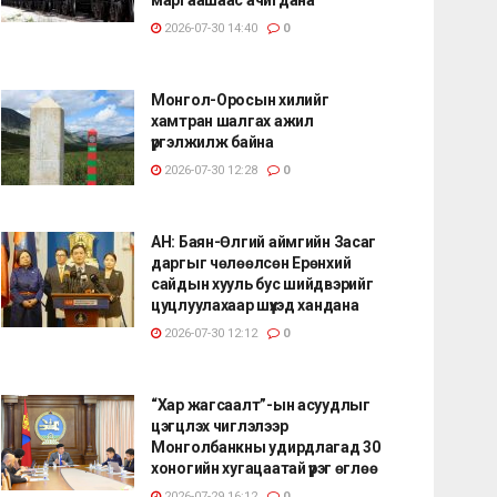
2026-07-30 14:40
0
Монгол-Оросын хилийг
хамтран шалгах ажил
үргэлжилж байна
2026-07-30 12:28
0
АН: Баян-Өлгий аймгийн Засаг
даргыг чөлөөлсөн Ерөнхий
сайдын хууль бус шийдвэрийг
цуцлуулахаар шүүхэд хандана
2026-07-30 12:12
0
“Хар жагсаалт”-ын асуудлыг
цэгцлэх чиглэлээр
Монголбанкны удирдлагад 30
хоногийн хугацаатай үүрэг өглөө
2026-07-29 16:12
0