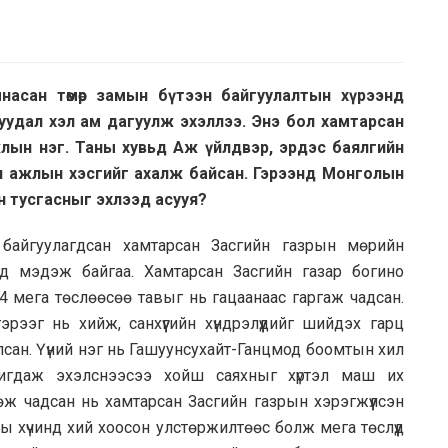
насан төмөр замын бүтээн байгуулалтын хүрээнд
уудал хэл ам дагуулж эхэллээ. Энэ бол хамтарсан
лын нэг. Таны хувьд Аж үйлдвэр, эрдэс баялгийн
н ажлын хэсгийг ахалж байсан. Гэрээнд Монголын
н тусгасныг эхлээд асууя?
 байгуулагдсан хамтарсан Засгийн газрын мөрийн
гд мэдэж байгаа. Хамтарсан Засгийн газар богино
4 мега төслөөсөө тавыг нь гацаанаас гаргаж чадсан.
эрээг нь хийж, санхүүгийн хүндрэлүүдийг шийдэх гарц
лсан. Үүний нэг нь Гашуунсухайт-Ганцмод боомтын хил
игдаж эхэлснээсээ хойш саяхныг хүртэл маш их
өж чадсан нь хамтарсан Засгийн газрын хэрэгжүүлсэн
ы хүчинд хий хоосон улстөржилтөөс болж мега төслүүд