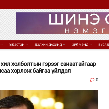
ҮНДЭСТЭН
ДЭЛХИЙ ДАХИНД
ЭРҮҮЛ МЭНД
БУСАД
үн хил холболтын гэрээг санаатайгаар
лсаа хорлож байгаа үйлдэл
0