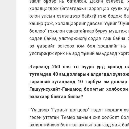
заалт бүрээр нь баталсан. Дахин хэлэхэд, 
хэлэлцэгдэж батлагдахын зэрэгцээ хууль хүч
олон улсын хэлэлцээр байхгүй гэж бодож ба
хашир үзэж, хэлэлцээрийг давсан. Үүнийг “Лу
боллоо” гэхчлэн санаатайгаар буруу мушгиж 
сэдэв байна, улстөржихгүй сэдэв гэж байна. 
эх үүсвэрийг зогсоох юм бол эрсдлийг нь 
улстөржүүлж ярих нь ард түмний амьдралд хорт
-Гэрээнд 250 сая тн нүүрс урд хөршид н
тутамдаа 40 ам.долларын алдагдал хүлээж б
гэрээний хугацаанд 10 тэрбум ам.доллар
Гашуунсухайт-Ганцмод боомтыг холбосон 
эхлэхээр байгаа билээ?
-Үүн дээр “Гурвыг цогцоор” гэдэг нэршил х
гэсэн утгатай. Төмөр замын хил холболт бо
эхлэлтийнхээ бэлтгэл ажлыг хангаад явж байга