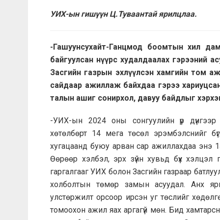
УИХ-ын гишүүн Ц.Туваантай ярилцлаа.
-Гашуунсухайт-Ганцмод боомтын хил дам
байгуулсан нүүрс худалдаалах гэрээний ас
Засгийн газрын эхлүүлсэн хамгийн том аж
сайдаар ажиллаж байхдаа гэрээ хариуцса
талын ашиг сонирхол, давуу байдлыг хэрхэ
-УИХ-ын 2024 оны сонгуулийн үр дүнгээр
хөтөлбөрт 14 мега төсөл эрэмбэлснийг бү
хугацаанд буюу арван сар ажиллахдаа энэ 1
Өөрөөр хэлбэл, эрх зүйн хувьд бүх хэлцэл г
гаргалгааг УИХ болон Засгийн газраар батлуу
холболтын төмөр замын асуудал. Анх яр
улстөржилт орсоор ирсэн уг төслийг хөдөлг
томоохон ажил яах аргагүй мөн. Бид хамтарсн