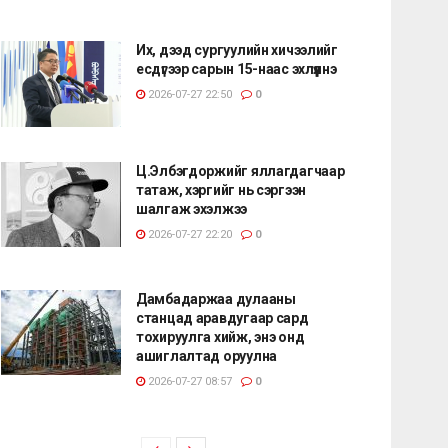
Их, дээд сургуулийн хичээлийг
есдүгээр сарын 15-наас эхлүүлнэ
2026-07-27 22:50
0
Ц.Элбэгдоржийг яллагдагчаар
татаж, хэргийг нь сэргээн
шалгаж эхэлжээ
2026-07-27 22:20
0
Дамбадаржаа дулааны
станцад аравдугаар сард
тохируулга хийж, энэ онд
ашиглалтад оруулна
2026-07-27 08:57
0