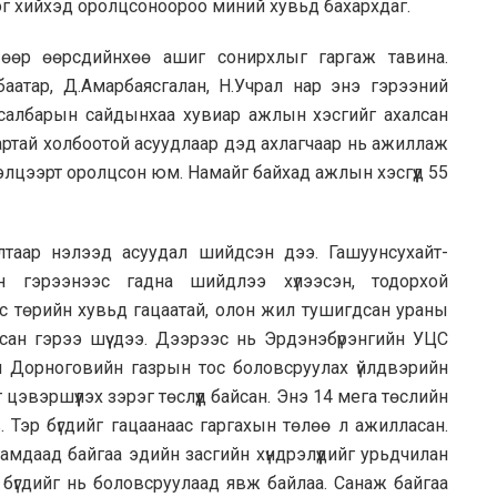
эг хийхэд оролцсоноороо миний хувьд бахархдаг.
өөр өөрсдийнхөө ашиг сонирхлыг гаргаж тавина.
аатар, Д.Амарбаясгалан, Н.Учрал нар энэ гэрээний
салбарын сайдынхаа хувиар ажлын хэсгийг ахалсан
артай холбоотой асуудлаар дэд ахлагчаар нь ажиллаж
элцээрт оролцсон юм. Намайг байхад ажлын хэсгүүд 55
лтаар нэлээд асуудал шийдсэн дээ. Гашуунсухайт-
 гэрээнээс гадна шийдлээ хүлээсэн, тодорхой
лс төрийн хувьд гацаатай, олон жил тушигдсан ураны
цсан гэрээ шүү дээ. Дээрээс нь Эрдэнэбүрэнгийн УЦС
ан Дорноговийн газрын тос боловсруулах үйлдвэрийн
 цэвэршүүлэх зэрэг төслүүд байсан. Энэ 14 мега төслийн
 Тэр бүгдийг гацаанаас гаргахын төлөө л ажилласан.
амдаад байгаа эдийн засгийн хүндрэлүүдийг урьдчилан
э бүгдийг нь боловсруулаад явж байлаа. Санаж байгаа