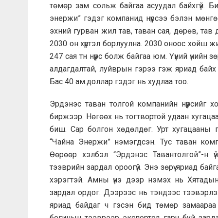
төмөр зам сольж байгаа асуудал байхгүй. Би
энержи” гэдэг компанид нүүрсээ бэлэн мөнгө
эхний гурван жил тав, таван сая, дөрөв, тав 
2030 он хүртэл борлуулна. 2030 оноос хойш жи
247 сая тн нүүрс болж байгаа юм. Үүний үнийн з
алдагдалтай, луйврын гэрээ гэж яриад байх ю
Бас 40 ам.доллар гэдэг нь худлаа тоо.
Эрдэнэс таван толгой компанийн нүүрсийг х
биржээр. Нөгөөх нь тогтвортой удаан хугаца
биш. Сар болгон хөдөлдөг. Урт хугацааны г
“Чайна Энержи” нэмэгдсэн. Тус таван компа
Өөрөөр хэлбэл “Эрдэнэс Тавантолгой”-н 
тээврийн зардал ороогүй. Энэ зөрүү яриад бай
хэрэгтэй. Амны үнэ дээр нэмэх нь Хятадын
зардал ордог. Дээрээс нь тэндээс тээвэрл
яриад байдаг ч гэсэн бид төмөр замаараа
богинын тээврээр экспортод гарч буй зард