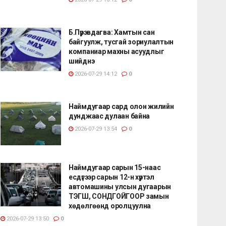
Б.Пүрэвдагва: Хамтын сан
байгуулж, тусгай зориулалтын
компаниар махны асуудлыг
шийднэ
2026-07-29 14:12
0
Наймдугаар сард олон жилийн
дунджаас дулаан байна
2026-07-29 13:54
0
Наймдугаар сарын 15-наас
есдүгээр сарын 12-н хүртэл
автомашины улсын дугаарын
ТЭГШ, СОНДГОЙГООР замын
хөдөлгөөнд оролцуулна
2026-07-29 13:50
0