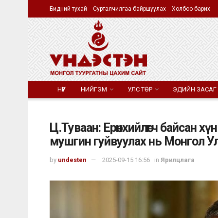
Бидний тухай
Сурталчилгаа байршуулах
Холбоо барих
НҮҮР
НИЙГЭМ
УЛС ТӨР
ЭДИЙН ЗАСАГ
Ц.Туваан: Ерөнхийлөгч байсан х
мушгин гуйвуулах нь Монгол У
by
undesten
2025-09-15 16:56
in
Ярилцлага