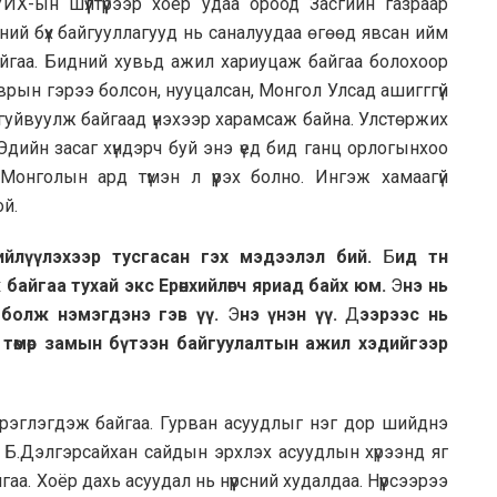
УИХ-ын шүүлтүүрээр хоёр удаа ороод Засгийн газраар
ний бүх байгууллагууд нь саналуудаа өгөөд явсан ийм
йгаа. Бидний хувьд ажил хариуцаж байгаа болохоор
йврын гэрээ болсон, нууцалсан, Монгол Улсад ашигггүй
гуйвуулж байгаад үнэхээр харамсаж байна. Улстөржих
Эдийн засаг хүндэрч буй энэ үед бид ганц орлогынхоо
Монголын ард түмэн л үүрэх болно. Ингэж хамаагүй
ой.
ийлүүлэхээр тусгасан гэх мэдээлэл бий.
Б
ид тн
айгаа тухай экс Ерөнхийлөгч яриад байх юм.
Э
нэ нь
 болж нэмэгдэнэ гэв үү.
Э
нэ үнэн үү.
Д
ээрээс нь
төмөр замын бүтээн байгуулалтын ажил хэдийгээр
эрэглэгдэж байгаа. Гурван асуудлыг нэг дор шийднэ
л Б.Дэлгэрсайхан сайдын эрхлэх асуудлын хүрээнд яг
а. Хоёр дахь асуудал нь нүүрсний худалдаа. Нүүрсээрээ