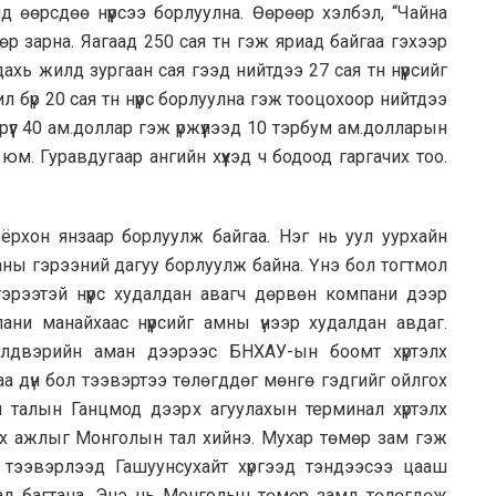
д өөрсдөө нүүрсээ борлуулна. Өөрөөр хэлбэл, “Чайна
өр зарна. Яагаад 250 сая тн гэж яриад байгаа гэхээр
дахь жилд зургаан сая гээд нийтдээ 27 сая тн нүүрсийг
л бүр 20 сая тн нүүрс борлуулна гэж тооцохоор нийтдээ
өрүүг 40 ам.доллар гэж үржүүлээд 10 тэрбум ам.долларын
м. Гуравдугаар ангийн хүүхэд ч бодоод гаргачих тоо.
оёрхон янзаар борлуулж байгаа. Нэг нь уул уурхайн
аны гэрээний дагуу борлуулж байна. Үнэ бол тогтмол
эрээтэй нүүрс худалдан авагч дөрвөн компани дээр
ни манайхаас нүүрсийг амны үнээр худалдан авдаг.
үйлдвэрийн аман дээрээс БНХАУ-ын боомт хүртэлх
гаа дүн бол тээвэртээ төлөгддөг мөнгө гэдгийг ойлгох
 талын Ганцмод дээрх агуулахын терминал хүртэлх
эх ажлыг Монголын тал хийнэ. Мухар төмөр зам гэж
 тээвэрлээд Гашуунсухайт хүргээд тэндээсээ цааш
ал багтана. Энэ нь Монголын төмөр замд төлөгдөж