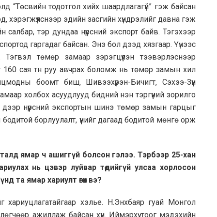
лд “Төсвийн тодотгол хийх шаардлагагүй” гэж байсан
д, хэрэгжүүлснээр эдийн засгийн хүндрэлийг давна гэж
йн салбар, тэр дундаа нүүрсний экспорт байв. Тэгэхээр
спортод гаргадаг байсан. Энэ бол дээд хязгаар. Үүнээс
г. Тэгвэл төмөр замаар зэрэгцүүлэн тээвэрлэснээр
эг 160 сая тн руу авчрах боломж нь төмөр замын хил
нцмодны боомт биш, Шивээхүрэн-Бичигт, Сэхээ-Зүүн
маар холбох асуудлууд бидний нэн тэргүүний зорилго
 дээр нүүрсний экспортын шинэ төмөр замын гарцыг
 бодитой борлуулалт, үүнийг дагаад бодитой мөнгө орж
талд ямар ч ашиггүй болсон гэлээ. Тэрбээр 25-хан
ариулах нь цэвэр луйвар төдийгүй улсаа хорлосон
Ү
үнд та ямар хариулт өгөх вэ?
г хариуцлагатайгаар хэлье. Н.Энхбаяр гуай Монгол
лөгчөөр ажиллаж байсан хүн. Иймэрхүү тоог мэдэхийн