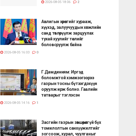
2026-08-05 18:06
2
Авлигын хөрөнгийг хурааж,
хүүхэд, залуучуудын хөгжлийн
санд төвлөрүүлж зарцуулах
тухай хуулийг төслийг
боловсруулж байна
2026-08-05 16:03
0
Г.Дамдинням: Иргэд
боломжтой хэмжээгээрээ
газрын тосны бүтээгдэхүүн
оруулж ирж болно. Гаалийн
татварыг тэглэсэн
2026-08-05 14:16
1
Засгийн газрын зөвшөөрөлгүй бүх
томилолтын санхүүжилтийг
зогсоож, хурал, чуулганыг