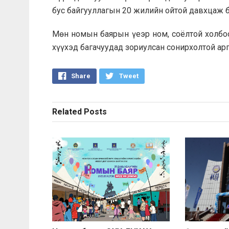
бус байгууллагын 20 жилийн ойтой давхцаж б
Мөн номын баярын үеэр ном, соёлтой холбоо
хүүхэд багачуудад зориулсан сонирхолтой ар
Share
Tweet
Related
Posts