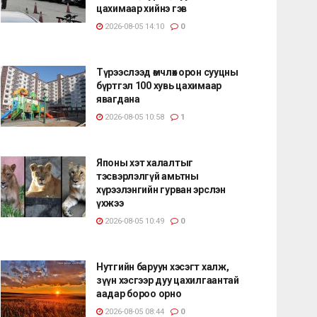
цахимаар хийнэ гэв
2026-08-05 14:10
0
Түрээслээд өмчлөх орон сууцны
бүртгэл 100 хувь цахимаар
явагдана
2026-08-05 10:58
1
Японы хэт халалтыг
тэсвэрлэлгүй амьтны
хүрээлэнгийн гурван эрслэн
үхжээ
2026-08-05 10:49
0
Нутгийн баруун хэсэгт халж,
зүүн хэсгээр дуу цахилгаантай
аадар бороо орно
2026-08-05 08:44
0