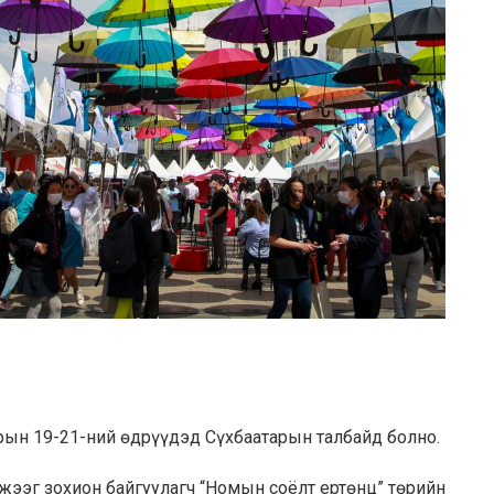
арын 19-21-ний өдрүүдэд Сүхбаатарын талбайд болно.
мжээг зохион байгуулагч “Номын соёлт ертөнц” төрийн