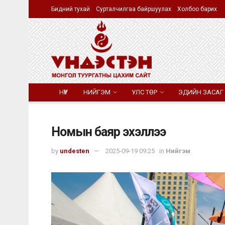
Бидний тухай
Сурталчилгаа байршуулах
Холбоо барих
НҮҮР
НИЙГЭМ
УЛС ТӨР
ЭДИЙН ЗАСАГ
Номын баяр эхэллээ
by
undesten
2025-09-19 09:25
in
Нийгэм