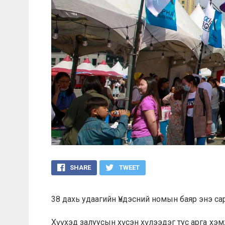
SHARE
TWEET
38 дахь удаагийн Үндэсний номын баяр энэ с
Хүүхэд залуусын хүсэн хүлээдэг тус арга хэ