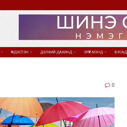
ҮНДЭСТЭН
ДЭЛХИЙ ДАХИНД
ЭРҮҮЛ МЭНД
БУСАД
0