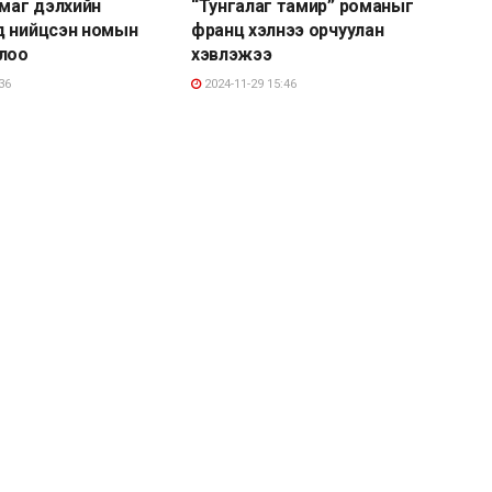
ймаг дэлхийн
“Тунгалаг тамир” романыг
д нийцсэн номын
франц хэлнээ орчуулан
ллоо
хэвлэжээ
36
2024-11-29 15:46