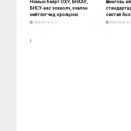
Номын баярт ОХУ, БНХАУ,
Өмнөговь а
БНСУ-аас зохиолч, хэвлэн
стандарта
нийтлэгчид оролцоно
сантай бо
2025-05-14 12:17
2025-04-26 20:
}