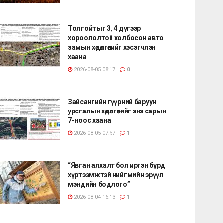
Толгойтыг 3, 4 дүгээр
хороололтой холбосон авто
замын хөдөлгөөнийг хэсэгчлэн
хаана
2026-08-05 08:17
0
Зайсангийн гүүрний баруун
урсгалын хөдөлгөөнийг энэ сарын
7-ноос хаана
2026-08-05 07:57
1
“Явган алхалт бол иргэн бүрд
хүртээмжтэй нийгмийн эрүүл
мэндийн бодлого”
2026-08-04 16:13
1