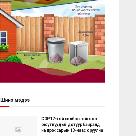
Шинэ мэдээ
COP17-той холбоотойгоор
оюутнуудыг дотуур байранд
нь ирэх сарын 13-наас оруулна