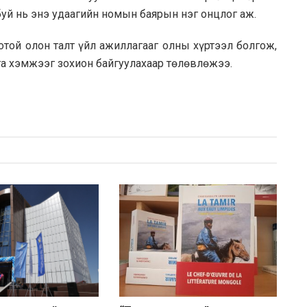
уй нь энэ удаагийн номын баярын нэг онцлог аж.
той олон талт үйл ажиллагааг олны хүртээл болгож,
га хэмжээг зохион байгуулахаар төлөвлөжээ.