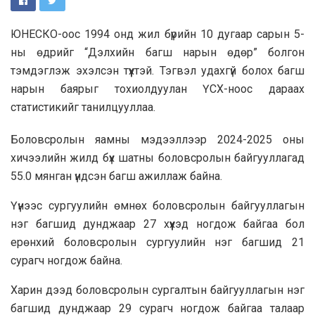
ЮНЕСКО-оос 1994 онд жил бүрийн 10 дугаар сарын 5-
ны өдрийг “Дэлхийн багш нарын өдөр” болгон
тэмдэглэж эхэлсэн түүхтэй. Тэгвэл удахгүй болох багш
нарын баярыг тохиолдуулан ҮСХ-ноос дараах
статистикийг танилцууллаа.
Боловсролын яамны мэдээллээр 2024-2025 оны
хичээлийн жилд бүх шатны боловсролын байгууллагад
55.0 мянган үндсэн багш ажиллаж байна.
Үүнээс сургуулийн өмнөх боловсролын байгууллагын
нэг багшид дунджаар 27 хүүхэд ногдож байгаа бол
ерөнхий боловсролын сургуулийн нэг багшид 21
сурагч ногдож байна.
Харин дээд боловсролын сургалтын байгууллагын нэг
багшид дунджаар 29 сурагч ногдож байгаа талаар