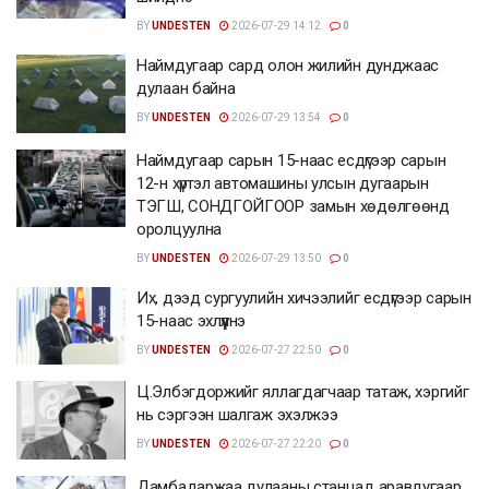
BY
UNDESTEN
2026-07-29 14:12
0
Наймдугаар сард олон жилийн дунджаас
дулаан байна
BY
UNDESTEN
2026-07-29 13:54
0
Наймдугаар сарын 15-наас есдүгээр сарын
12-н хүртэл автомашины улсын дугаарын
ТЭГШ, СОНДГОЙГООР замын хөдөлгөөнд
оролцуулна
BY
UNDESTEN
2026-07-29 13:50
0
Их, дээд сургуулийн хичээлийг есдүгээр сарын
15-наас эхлүүлнэ
BY
UNDESTEN
2026-07-27 22:50
0
Ц.Элбэгдоржийг яллагдагчаар татаж, хэргийг
нь сэргээн шалгаж эхэлжээ
BY
UNDESTEN
2026-07-27 22:20
0
Дамбадаржаа дулааны станцад аравдугаар