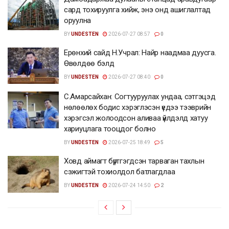
сард тохируулга хийж, энэ онд ашиглалтад
оруулна
BY
UNDESTEN
2026-07-27 08:57
0
Ерөнхий сайд Н.Учрал: Найр наадмаа дуусга.
Өвөлдөө бэлд
BY
UNDESTEN
2026-07-27 08:40
0
С.Амарсайхан: Согтууруулах ундаа, сэтгэцэд
нөлөөлөх бодис хэрэглэсэн үедээ тээврийн
хэрэгсэл жолоодсон аливаа үйлдэлд хатуу
хариуцлага тооцдог болно
BY
UNDESTEN
2026-07-25 18:49
5
Ховд аймагт бүртгэгдсэн тарваган тахлын
сэжигтэй тохиолдол батлагдлаа
BY
UNDESTEN
2026-07-24 14:50
2