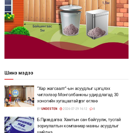
Шинэ мэдээ
“Хар жагсаалт”-ын асуудлыг цэгцлэх
чиглэлээр Монголбанкны удирдлагад 30
хоногийн хугацаатай үүрэг өглөө
BY
UNDESTEN
2026-07-29 16:12
0
Б.Пүрэвдагва: Хамтын сан байгуулж, тусгай
зориулалтын компаниар махны асуудлыг
шийднэ