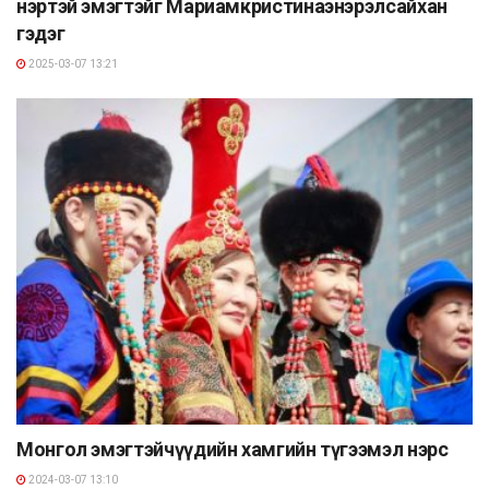
нэртэй эмэгтэйг Мариамкристинаэнэрэлсайхан
гэдэг
2025-03-07 13:21
Монгол эмэгтэйчүүдийн хамгийн түгээмэл нэрс
2024-03-07 13:10