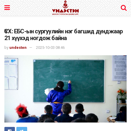
ҮСХ: ЕБС-ын сургуулийн нэг багшид дунджаар
21 хүүхэд ногдож байна
by
undesten
2025-10-03 08:46