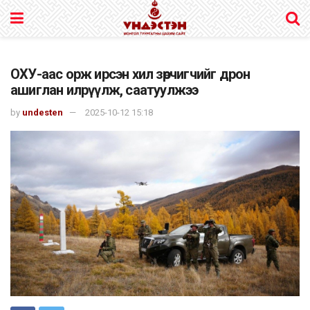
ОХУ-аас орж ирсэн хил зөрчигчийг дрон
ашиглан илрүүлж, саатуулжээ
by
undesten
2025-10-12 15:18