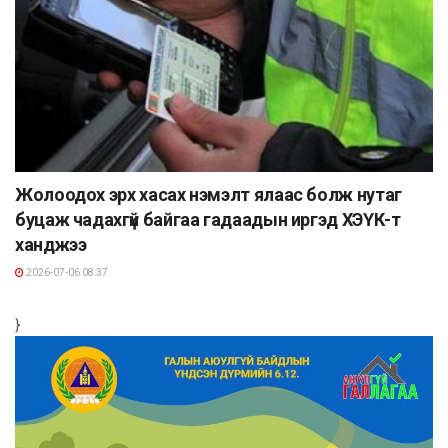
Жолоодох эрх хасах нэмэлт ялаас болж нутаг
буцаж чадахгүй байгаа гадаадын иргэд ХЭҮК-т
ханджээ
2026-07-06 08:37
}