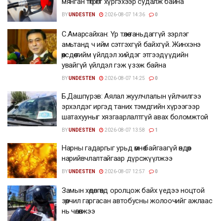
мянган төгрөгт хүргэхээр судалж байна
BY
UNDESTEN
2026-08-07 14:36
0
С.Амарсайхан: Үр төлөө таньдаггүй зэрлэг
амьтанд ч ийм сэтгэхгүй байхгүй. Жинхэнэ
өөрсдөө тийм үйлдэл хийдэг этгээдүүдийн
увайгүй үйлдэл гэж үзэж байна
BY
UNDESTEN
2026-08-07 14:25
0
Б.Дашпүрэв: Аялал жуулчлалын үйлчилгээ
эрхэлдэг иргэд таних тэмдгийн хүрээгээр
шатахууныг хязгаарлалтгүй авах боломжтой
BY
UNDESTEN
2026-08-07 13:58
1
Нарны гадаргыг урьд өмнө байгаагүй өндөр
нарийвчлалтайгаар дүрсжүүлжээ
BY
UNDESTEN
2026-08-07 12:57
0
Замын хөдөлгөөнд оролцож байх үедээ ноцтой
зөрчил гаргасан автобусны жолоочийг ажлаас
нь чөлөөлжээ