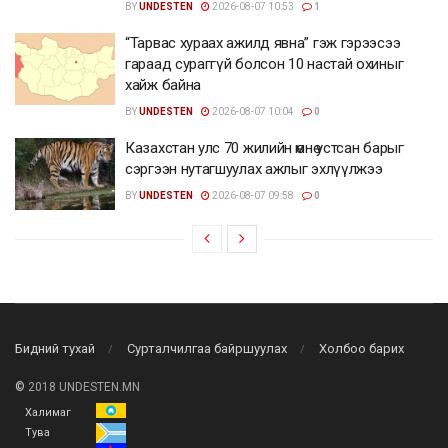
BY
UNDESTEN
2026-08-07 10:53
1
“Тарвас хураах ажилд явна” гэж гэрээсээ
гараад сураггүй болсон 10 настай охиныг
хайж байна
BY
UNDESTEN
2026-08-07 10:04
0
Казахстан улс 70 жилийн өмнө устсан барыг
сэргээн нутагшуулах ажлыг эхлүүлжээ
BY
UNDESTEN
2026-08-07 09:58
0
Бидний тухай
Сурталчилгаа байршуулах
Холбоо барих
©
2018 UNDESTEN.MN
Халимаг
Тува