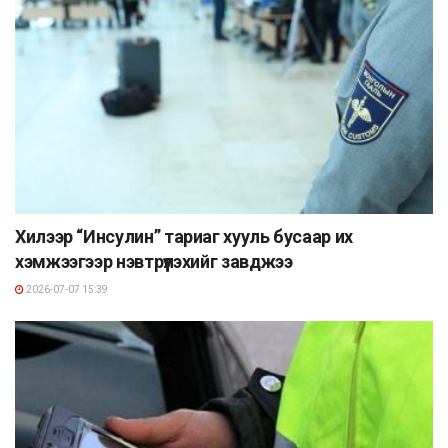
Хилээр “Инсулин” тариаг хууль бусаар их
хэмжээгээр нэвтрүүлэхийг завджээ
2026-07-07 15:39