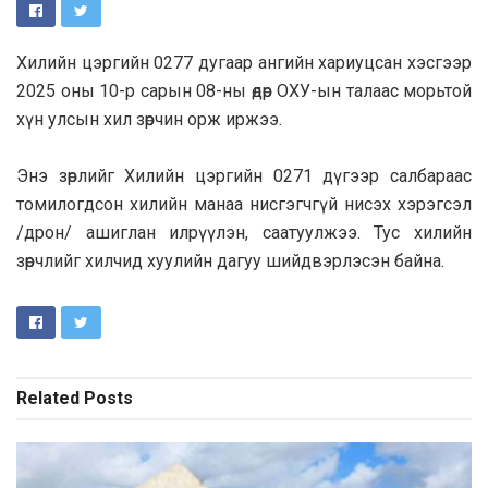
Хилийн цэргийн 0277 дугаар ангийн хариуцсан хэсгээр
2025 оны 10-р сарын 08-ны өдөр ОХУ-ын талаас морьтой
хүн улсын хил зөрчин орж иржээ.
Энэ зөрлийг Хилийн цэргийн 0271 дүгээр салбараас
томилогдсон хилийн манаа нисгэгчгүй нисэх хэрэгсэл
/дрон/ ашиглан илрүүлэн, саатуулжээ. Тус хилийн
зөрчлийг хилчид хуулийн дагуу шийдвэрлэсэн байна.
Related
Posts