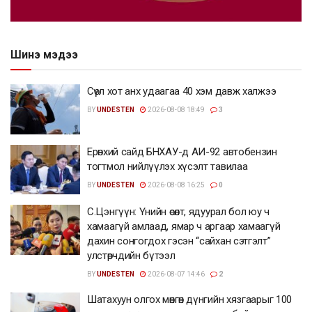
Шинэ мэдээ
Сөүл хот анх удаагаа 40 хэм давж халжээ
BY
UNDESTEN
2026-08-08 18:49
3
Ерөнхий сайд БНХАУ-д АИ-92 автобензин
тогтмол нийлүүлэх хүсэлт тавилаа
BY
UNDESTEN
2026-08-08 16:25
0
С.Цэнгүүн: Үнийн өсөлт, ядуурал бол юу ч
хамаагүй амлаад, ямар ч аргаар хамаагүй
дахин сонгогдох гэсэн “сайхан сэтгэлт”
улстөрчдийн бүтээл
BY
UNDESTEN
2026-08-07 14:46
2
Шатахуун олгох мөнгөн дүнгийн хязгаарыг 100