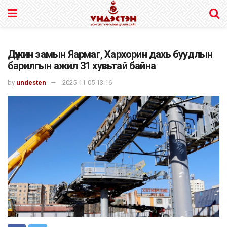
Дүүжин замын Яармаг, Хархорин дахь буудлын
барилгын ажил 31 хувьтай байна
by
undesten
2025-11-05 13:16