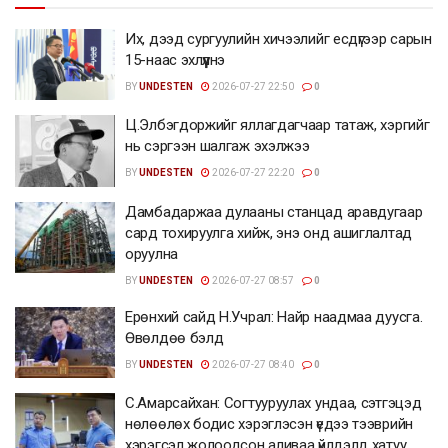
Их, дээд сургуулийн хичээлийг есдүгээр сарын
15-наас эхлүүлнэ
BY
UNDESTEN
2026-07-27 22:50
0
Ц.Элбэгдоржийг яллагдагчаар татаж, хэргийг
нь сэргээн шалгаж эхэлжээ
BY
UNDESTEN
2026-07-27 22:20
0
Дамбадаржаа дулааны станцад аравдугаар
сард тохируулга хийж, энэ онд ашиглалтад
оруулна
BY
UNDESTEN
2026-07-27 08:57
0
Ерөнхий сайд Н.Учрал: Найр наадмаа дуусга.
Өвөлдөө бэлд
BY
UNDESTEN
2026-07-27 08:40
0
С.Амарсайхан: Согтууруулах ундаа, сэтгэцэд
нөлөөлөх бодис хэрэглэсэн үедээ тээврийн
хэрэгсэл жолоодсон аливаа үйлдэлд хатуу