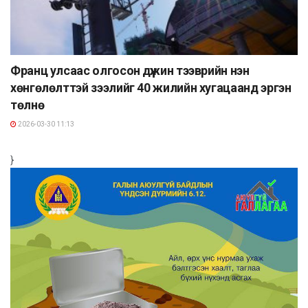
Франц улсаас олгосон дүүжин тээврийн нэн
хөнгөлөлттэй зээлийг 40 жилийн хугацаанд эргэн
төлнө
2026-03-30 11:13
}