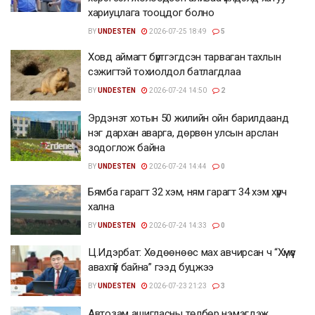
хариуцлага тооцдог болно
BY
UNDESTEN
2026-07-25 18:49
5
Ховд аймагт бүртгэгдсэн тарваган тахлын
сэжигтэй тохиолдол батлагдлаа
BY
UNDESTEN
2026-07-24 14:50
2
Эрдэнэт хотын 50 жилийн ойн барилдаанд
нэг дархан аварга, дөрвөн улсын арслан
зодоглож байна
BY
UNDESTEN
2026-07-24 14:44
0
Бямба гарагт 32 хэм, ням гарагт 34 хэм хүрч
хална
BY
UNDESTEN
2026-07-24 14:33
0
Ц.Идэрбат: Хөдөөнөөс мах авчирсан ч “Хүмүүс
авахгүй байна” гээд буцжээ
BY
UNDESTEN
2026-07-23 21:23
3
Автозам ашигласны төлбөр нэмэгдэж