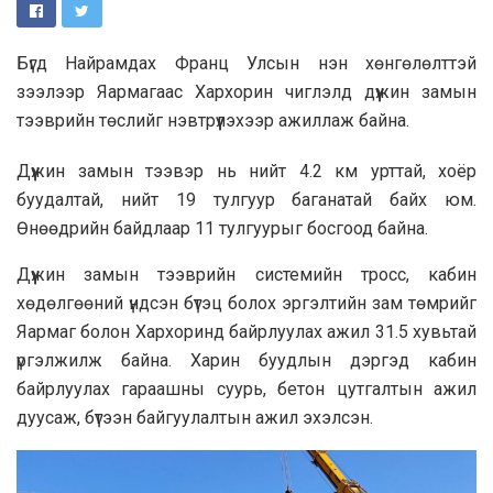
Бүгд Найрамдах Франц Улсын нэн хөнгөлөлттэй
зээлээр Яармагаас Хархорин чиглэлд дүүжин замын
тээврийн төслийг нэвтрүүлэхээр ажиллаж байна.
Дүүжин замын тээвэр нь нийт 4.2 км урттай, хоёр
буудалтай, нийт 19 тулгуур баганатай байх юм.
Өнөөдрийн байдлаар 11 тулгуурыг босгоод байна.
Дүүжин замын тээврийн системийн тросс, кабин
хөдөлгөөний үндсэн бүтэц болох эргэлтийн зам төмрийг
Яармаг болон Хархоринд байрлуулах ажил 31.5 хувьтай
үргэлжилж байна. Харин буудлын дэргэд кабин
байрлуулах гараашны суурь, бетон цутгалтын ажил
дуусаж, бүтээн байгуулалтын ажил эхэлсэн.