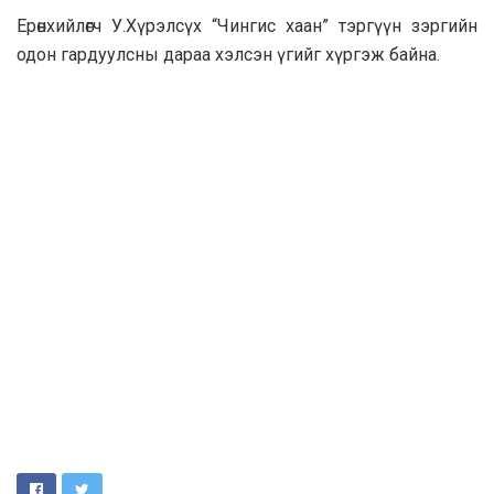
Ерөнхийлөгч У.Хүрэлсүх “Чингис хаан” тэргүүн зэргийн
одон гардуулсны дараа хэлсэн үгийг хүргэж байна.