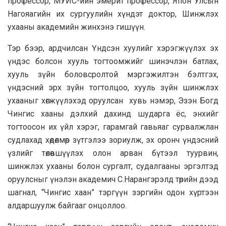
профессор, МУИС-ийн эмерит профессор, Япон Улсын
Нагояагийн их сургуулийн хүндэт доктор, Шинжлэх
ухааны академийн жинхэнэ гишүүн.
Тэр бээр, ардчилсан Үндсэн хуулийг хэрэгжүүлэх эх
үндэс болсон хууль тогтоомжийг шинэчлэн батлах,
хууль зүйн боловсролтой мэргэжилтэн бэлтгэх,
үндэсний эрх зүйн тогтолцоо, хууль зүйн шинжлэх
ухааныг хөгжүүлэхэд оруулсан хувь нэмэр, Эзэн Богд
Чингис хааны дэлхий дахинд шударга ёс, энхийг
тогтоосон их үйл хэрэг, гарамгай гавьяаг сурвалжлан
судлахад хөдөлмөр зүтгэлээ зориулж, эх оронч үндэсний
үзлийг төлөвшүүлэх олон арван бүтээл туурвин,
шинжлэх ухааны болон сургалт, судалгааны эргэлтэд
оруулсныг үнэлэн академич С.Нарангэрэлд төрийн дээд
шагнал, “Чингис хаан” тэргүүн зэргийн одон хүртээн
алдаршуулж байгааг онцоллоо.