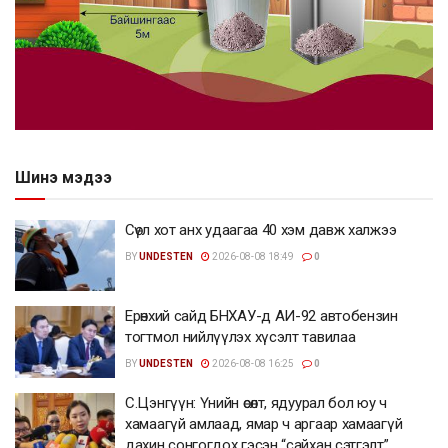
Шинэ мэдээ
Сөүл хот анх удаагаа 40 хэм давж халжээ
BY
UNDESTEN
2026-08-08 18:49
0
Ерөнхий сайд БНХАУ-д АИ-92 автобензин
тогтмол нийлүүлэх хүсэлт тавилаа
BY
UNDESTEN
2026-08-08 16:25
0
С.Цэнгүүн: Үнийн өсөлт, ядуурал бол юу ч
хамаагүй амлаад, ямар ч аргаар хамаагүй
дахин сонгогдох гэсэн “сайхан сэтгэлт”