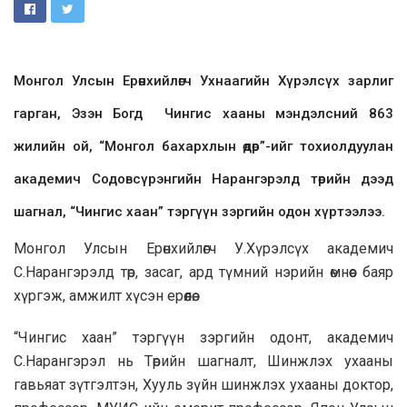
Монгол Улсын Ерөнхийлөгч Ухнаагийн Хүрэлсүх зарлиг
гарган, Эзэн Богд Чингис хааны мэндэлсний 863
жилийн ой, “Монгол бахархлын өдөр”-ийг тохиолдуулан
академич Содовсүрэнгийн Нарангэрэлд төрийн дээд
шагнал, “Чингис хаан” тэргүүн зэргийн одон хүртээлээ.
Монгол Улсын Ерөнхийлөгч У.Хүрэлсүх академич
С.Нарангэрэлд төр, засаг, ард түмний нэрийн өмнөөс баяр
хүргэж, амжилт хүсэн ерөөлөө.
“Чингис хаан” тэргүүн зэргийн одонт, академич
С.Нарангэрэл нь Төрийн шагналт, Шинжлэх ухааны
гавьяат зүтгэлтэн, Хууль зүйн шинжлэх ухааны доктор,