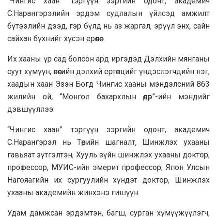
“Чингис хаан” тэргүүн зэргийн одонт, академич
С.Нарангэрэлийн эрдэм судлалын үйлсэд амжилт
бүтээлийн дээд, гэр бүлд нь аз жаргал, эрүүл энх, сайн
сайхан бүхнийг хүсэн ерөөлөө.
Их хааны үр сад болсон ард иргэдэд Дэлхийн мянганы
суут хүмүүн, өнөөгийн дэлхий ертөнцийг үндэслэгчдийн нэг,
хаадын хаан Эзэн Богд Чингис хааны мэндэлсний 863
жилийн ой, “Монгол бахархлын өдөр”-ийн мэндийг
дэвшүүллээ.
“Чингис хаан” тэргүүн зэргийн одонт, академич
С.Нарангэрэл нь Төрийн шагналт, Шинжлэх ухааны
гавьяат зүтгэлтэн, Хууль зүйн шинжлэх ухааны доктор,
профессор, МУИС-ийн эмерит профессор, Япон Улсын
Нагояагийн их сургуулийн хүндэт доктор, Шинжлэх
ухааны академийн жинхэнэ гишүүн.
Удам дамжсан эрдэмтэн, багш, сурган хүмүүжүүлэгч,