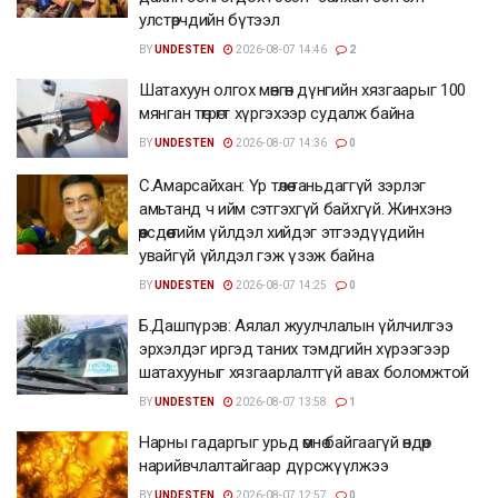
улстөрчдийн бүтээл
BY
UNDESTEN
2026-08-07 14:46
2
Шатахуун олгох мөнгөн дүнгийн хязгаарыг 100
мянган төгрөгт хүргэхээр судалж байна
BY
UNDESTEN
2026-08-07 14:36
0
С.Амарсайхан: Үр төлөө таньдаггүй зэрлэг
амьтанд ч ийм сэтгэхгүй байхгүй. Жинхэнэ
өөрсдөө тийм үйлдэл хийдэг этгээдүүдийн
увайгүй үйлдэл гэж үзэж байна
BY
UNDESTEN
2026-08-07 14:25
0
Б.Дашпүрэв: Аялал жуулчлалын үйлчилгээ
эрхэлдэг иргэд таних тэмдгийн хүрээгээр
шатахууныг хязгаарлалтгүй авах боломжтой
BY
UNDESTEN
2026-08-07 13:58
1
Нарны гадаргыг урьд өмнө байгаагүй өндөр
нарийвчлалтайгаар дүрсжүүлжээ
BY
UNDESTEN
2026-08-07 12:57
0