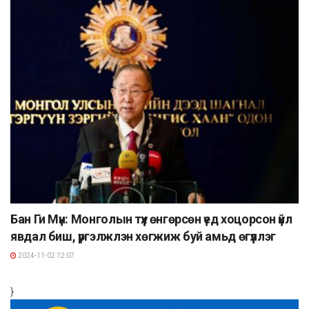
Бан Ги Мүн: Монголын түүх өнгөрсөн үед хоцорсон үйл
явдал биш, үргэлжлэн хөгжиж буй амьд өгүүллэг
2024-11-02 12:07
}