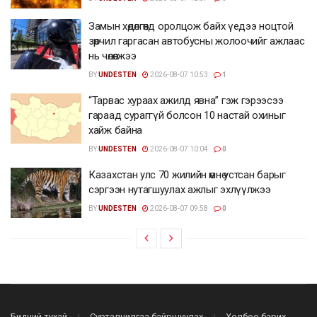
Замын хөдөлгөөнд оролцож байх үедээ ноцтой
зөрчил гаргасан автобусны жолоочийг ажлаас
нь чөлөөлжээ
BY
UNDESTEN
2026-08-07 10:53
1
“Тарвас хураах ажилд явна” гэж гэрээсээ
гараад сураггүй болсон 10 настай охиныг
хайж байна
BY
UNDESTEN
2026-08-07 10:04
0
Казахстан улс 70 жилийн өмнө устсан барыг
сэргээн нутагшуулах ажлыг эхлүүлжээ
BY
UNDESTEN
2026-08-07 09:58
0
Бидний тухай
Сурталчилгаа байршуулах
Холбоо барих