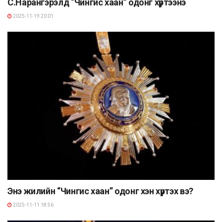
С.Нарангэрэлд “Чингис хаан” одонг хүртээнэ
2025-11-19 20:01
Энэ жилийн “Чингис хаан” одонг хэн хүртэх вэ?
2025-11-11 18:56