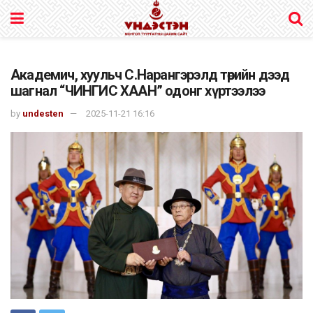
Академич, хуульч С.Нарангэрэлд төрийн дээд
шагнал “ЧИНГИС ХААН” одонг хүртээлээ
by
undesten
2025-11-21 16:16