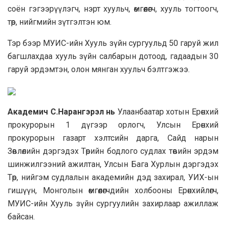
соён гэгээрүүлэгч, нэрт хуульч, өмгөөлөгч, хууль тогтоогч,
төр, нийгмийн зүтгэлтэн юм.
Тэр бээр МУИС-ийн Хууль зүйн сургуульд 50 гаруй жил
багшлахдаа хууль зүйн салбарын дотоод, гадаадын 30
гаруй эрдэмтэн, олон мянган хуульч бэлтгэжээ.
Академич С.Нарангэрэл нь
Улаанбаатар хотын Ерөнхий
прокурорын 1 дүгээр орлогч, Улсын Ерөнхий
прокурорын газарт хэлтсийн дарга, Сайд нарын
Зөвлөлийн дэргэдэх Төрийн бодлого судлах төвийн эрдэм
шинжилгээний ажилтан, Улсын Бага Хурлын дэргэдэх
Төр, нийгэм судлалын академийн дэд захирал, УИХ-ын
гишүүн, Монголын өмгөөлөгчдийн холбооны Ерөнхийлөгч,
МУИС-ийн Хууль зүйн сургуулийн захирлаар ажиллаж
байсан.