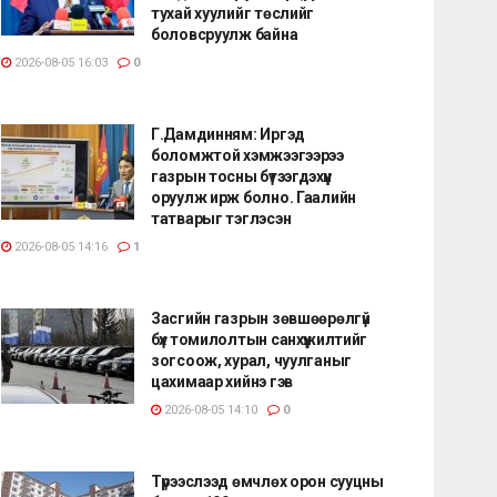
тухай хуулийг төслийг
боловсруулж байна
2026-08-05 16:03
0
Г.Дамдинням: Иргэд
боломжтой хэмжээгээрээ
газрын тосны бүтээгдэхүүн
оруулж ирж болно. Гаалийн
татварыг тэглэсэн
2026-08-05 14:16
1
Засгийн газрын зөвшөөрөлгүй
бүх томилолтын санхүүжилтийг
зогсоож, хурал, чуулганыг
цахимаар хийнэ гэв
2026-08-05 14:10
0
Түрээслээд өмчлөх орон сууцны