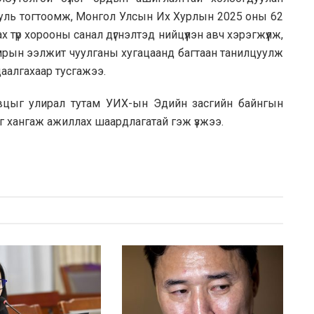
хууль тогтоомж, Монгол Улсын Их Хурлын 2025 оны 62
түр хорооны санал дүгнэлтэд нийцүүлэн авч хэрэгжүүлж,
амрын ээлжит чуулганы хугацаанд багтаан танилцуулж
даалгахаар тусгажээ.
явцыг улирал тутам УИХ-ын Эдийн засгийн байнгын
г хангаж ажиллах шаардлагатай гэж үзжээ.