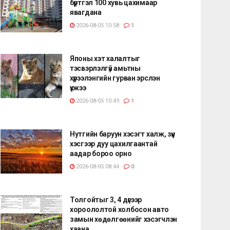
бүртгэл 100 хувь цахимаар
явагдана
2026-08-05 10:58
1
Японы хэт халалтыг
тэсвэрлэлгүй амьтны
хүрээлэнгийн гурван эрслэн
үхжээ
2026-08-05 10:49
1
Нутгийн баруун хэсэгт халж, зүүн
хэсгээр дуу цахилгаантай
аадар бороо орно
2026-08-05 08:44
0
Толгойтыг 3, 4 дүгээр
хороололтой холбосон авто
замын хөдөлгөөнийг хэсэгчлэн
хаана