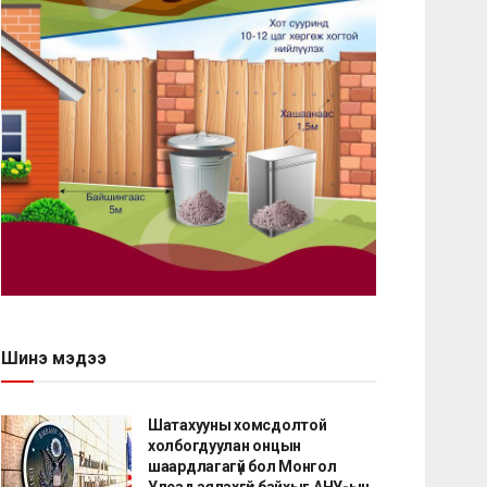
Шинэ мэдээ
Шатахууны хомсдолтой
холбогдуулан онцын
шаардлагагүй бол Монгол
Улсад аялахгүй байхыг АНУ-ын