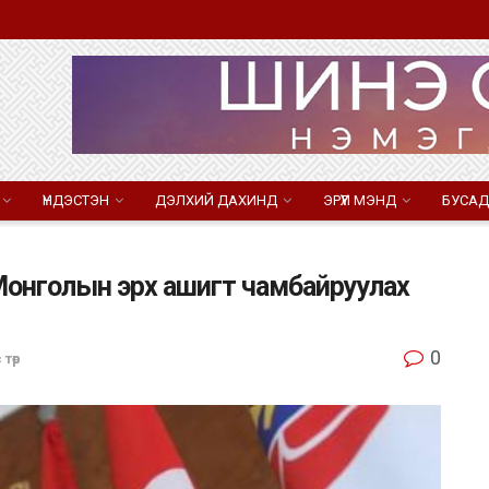
ҮНДЭСТЭН
ДЭЛХИЙ ДАХИНД
ЭРҮҮЛ МЭНД
БУСАД
Монголын эрх ашигт чамбайруулах
0
 төр