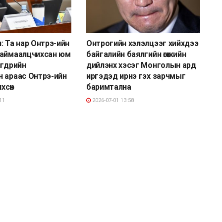
: Та нар Онтрэ-ийн
Онтрогийн хэлэлцээг хийхдээ
наймаалцчихсан юм
байгалийн баялгийн өгөөжийн
игдрийн
дийлэнх хэсэг Монголын ард
 араас Онтрэ-ийн
иргэдэд ирнэ гэх зарчмыг
хсөн
баримтална
11
2026-07-01 13:58