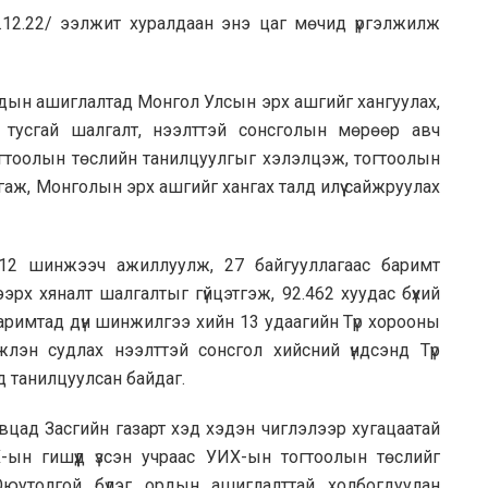
12.22/ ээлжит хуралдаан энэ цаг мөчид үргэлжилж
ордын ашиглалтад Монгол Улсын эрх ашгийг хангуулах,
эн тусгай шалгалт, нээлттэй сонсголын мөрөөр авч
тогтоолын төслийн танилцуулгыг хэлэлцэж, тогтоолын
аж, Монголын эрх ашгийг хангах талд илүү сайжруулах
 12 шинжээч ажиллуулж, 27 байгууллагаас баримт
эрх хяналт шалгалтыг гүйцэтгэж, 92.462 хуудас бүхий
римтад дүн шинжилгээ хийн 13 удаагийн Түр хорооны
лэн судлах нээлттэй сонсгол хийсний үндсэнд Түр
д танилцуулсан байдаг.
явцад Засгийн газарт хэд хэдэн чиглэлээр хугацаатай
Х-ын гишүүд үзсэн учраас УИХ-ын тогтоолын төслийг
юутолгой бүлэг ордын ашиглалттай холбогдуулан