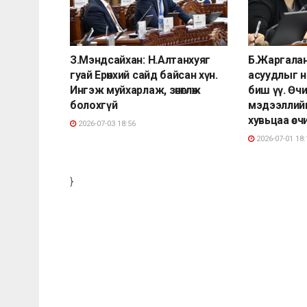
З.Мэндсайхан: Н.Алтанхуяг
Б.Жаргалан
гуай Ерөнхий сайд байсан хүн.
асуудлыг 
Ингэж муйхарлаж, зөнөглөж
биш үү. Өч
болохгүй
мэдээллийн
хувьцаа өсчи
2026-07-03 18:56
2026-07-01 18:
}