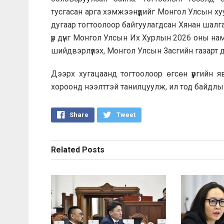
тусгасан арга хэмжээнүүдийг Монгол Улсын 
дугаар тогтоолоор байгуулагдсан Хянан шалгах 
үр дүнг Монгол Улсын Их Хурлын 2026 оны н
шийдвэрлүүлэх, Монгол Улсын Засгийн газарт 
Дээрх хугацаанд тогтоолоор өгсөн үүргийн 
хороонд нээлттэй танилцуулж, ил тод байдлы
Share
Tweet
Related
Posts