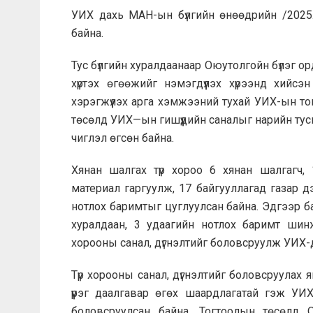
УИХ дахь МАН-ын бүлгийн өнөөдрийн /2025.
байна.
Тус бүлгийн хуралдаанаар Оюутолгойн бүлэг 
хүртэх өгөөжийг нэмэгдүүлэх хүрээнд хийс
хэрэгжүүлэх арга хэмжээний тухай УИХ-ын 
төсөлд УИХ—ын гишүүдийн саналыг нарийн тусг
чиглэл өгсөн байна.
Хянан шалгах түр хороо 6 хянан шалгагч,
материал гаргуулж, 17 байгууллагад газар дэ
нотлох баримтыг цуглуулсан байна. Эдгээр ба
хуралдаан, 3 удаагийн нотлох баримт шинж
хорооны санал, дүгнэлтийг боловсруулж УИХ-
Түр хорооны санал, дүгнэлтийг боловсруулах 
үүрэг даалгавар өгөх шаардлагатай гэж УИ
боловсруулсан байна. Тогтоолын төсөлд О