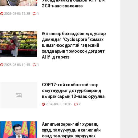
ЭСЯ-наас зөвлөжээ
2026-08-06 16:38
1
Өтгөнөөр бохирдсон хүнс, усаар
дамждаг “Cyclospora “хэмээх
шимэгчээс үүдэлтэй гэдэсний
халдварын томоохон дэгдэлт
АНУ-д гарчээ
2026-08-06 14:45
1
COP17-той холбоотойгоор
оюутнуудыг дотуур байранд
нь ирэх сарын 13-наас оруулна
2026-08-05 18:06
2
Авлигын хөрөнгийг хурааж,
хүүхэд, залуучуудын хөгжлийн
санд төвлөрүүлж зарцуулах