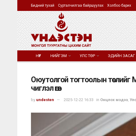
Бидний тухай
Сурталчилгаа байршуулах
Холбоо барих
НҮҮР
НИЙГЭМ
УЛС ТӨР
ЭДИЙН ЗАСАГ
Оюутолгой тогтоолын төслийг 
чиглэл өгөв
by
undesten
2025-12-22 16:33
in
Онцлох мэдээ
,
Улс