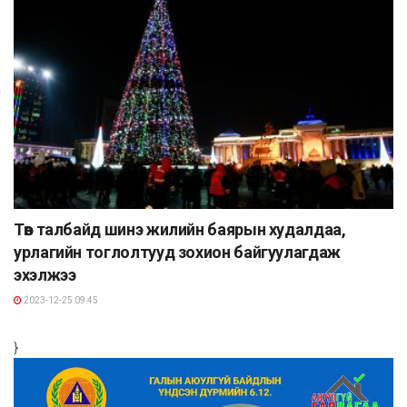
Төв талбайд шинэ жилийн баярын худалдаа,
урлагийн тоглолтууд зохион байгуулагдаж
эхэлжээ
2023-12-25 09:45
}