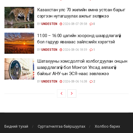
Казахстан улс 70 жилийн өмнө устсан барыг
сэргээн нутагшуулах ажлыг эхлүүлжээ
BY
UNDESTEN
2026-08-07 09:58
0
11:00 – 16:00 цагийн хооронд шаардлагагүй
бол гадуур явахаас зайлсхийх хэрэгтэй
BY
UNDESTEN
2026-08-06 18:59
1
Шатахууны хомсдолтой холбогдуулан онцын
шаардлагагүй бол Монгол Улсад аялахгүй
байхыг АНУ-ын ЭСЯ-наас зөвлөжээ
BY
UNDESTEN
2026-08-06 16:38
2
Бидний тухай
Сурталчилгаа байршуулах
Холбоо барих