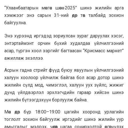
“Улаанбаатарын мөнгөн шөнө 2025” шинэ жилийн арга
хэмжээг энэ сарын 31-ний өдөр төв талбайд зохион
байгуулна.
Энэ хүрээнд иргэдэд зориулсан зураг даруулах хэсэг,
энтэртаймэнт орчин бүхий худалдаа үйлчилгээний
асар, түргэн хоол зэргийг багтаасан “Крисмасс маркет”
ажиллаж эхэллээ.
Асрын гадна стрийт фүүд буюу явуулын үйлчилгээний
халуун хоолоор үйлчилж байгаа бол асар дотор шинэ
жилийн сүлд мод, чимэглэл, халуун уух зүйлс, жижиг
дунд үйлдвэрлэл эрхлэгчдийн гараар хийсэн шинэ
жилийн бүтээгдэхүүн борлуулж байна.
Мөн өдөр бүр 18:00–19:00 цагийн хооронд урлагийн
тоглолт зохион байгуулж иргэдийг шинэ жилийн уур
амьсгалыг мэдрэх, чөлөөт цагаа сонирхолтой өнгөрүүлэх