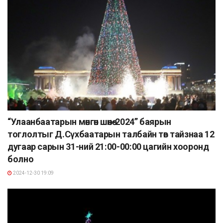
“Улаанбаатарын мөнгөн шөнө-2024” баярын
тоглолтыг Д.Сүхбаатарын талбайн төв тайзнаа 12
дугаар сарын 31-ний 21:00-00:00 цагийн хооронд
болно
2024-12-30 19:09