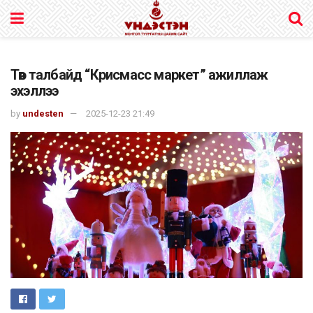
Төв талбайд “Крисмасс маркет” ажиллаж
эхэллээ
by
undesten
2025-12-23 21:49