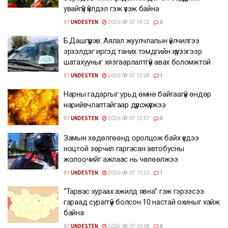
увайгүй үйлдэл гэж үзэж байна
BY
UNDESTEN
2026-08-07 14:25
0
Б.Дашпүрэв: Аялал жуулчлалын үйлчилгээ
эрхэлдэг иргэд таних тэмдгийн хүрээгээр
шатахууныг хязгаарлалтгүй авах боломжтой
BY
UNDESTEN
2026-08-07 13:58
1
Нарны гадаргыг урьд өмнө байгаагүй өндөр
нарийвчлалтайгаар дүрсжүүлжээ
BY
UNDESTEN
2026-08-07 12:57
0
Замын хөдөлгөөнд оролцож байх үедээ
ноцтой зөрчил гаргасан автобусны
жолоочийг ажлаас нь чөлөөлжээ
BY
UNDESTEN
2026-08-07 10:53
1
“Тарвас хураах ажилд явна” гэж гэрээсээ
гараад сураггүй болсон 10 настай охиныг хайж
байна
BY
UNDESTEN
2026-08-07 10:04
0