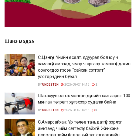
Шинэ мэдээ
С.Цэнгүүн: Үнийн өсөлт, ядуурал бол юу ч
хамаагүй амлаад, ямар ч аргаар хамаагүй дахин
сонгогдох гэсэн “сайхан сэтгэлт”
улстөрчдийн бүтээл
BY
UNDESTEN
2026-08-07 14:46
2
Шатахуун олгох мөнгөн дүнгийн хязгаарыг 100
мянган төгрөгт хүргэхээр судалж байна
BY
UNDESTEN
2026-08-07 14:36
0
С.Амарсайхан: Үр төлөө таньдаггүй зэрлэг
амьтанд ч ийм сэтгэхгүй байхгүй. Жинхэнэ
өөрсдөө тийм үйлдэл хийдэг этгээдүүдийн