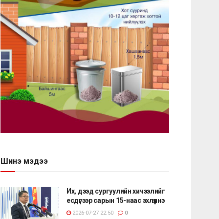
Шинэ мэдээ
Их, дээд сургуулийн хичээлийг
есдүгээр сарын 15-наас эхлүүлнэ
2026-07-27 22:50
0