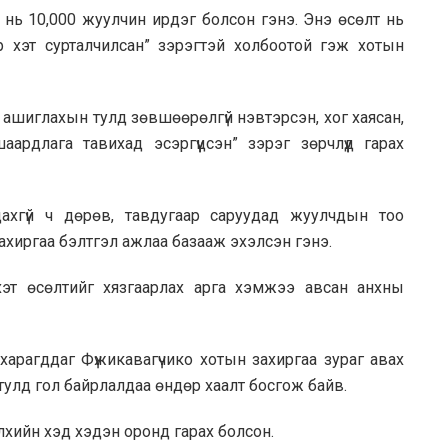
 нь 10,000 жуулчин ирдэг болсон гэнэ. Энэ өсөлт нь
 хэт сурталчилсан” зэрэгтэй холбоотой гэж хотын
 ашиглахын тулд зөвшөөрөлгүй нэвтэрсэн, хог хаясан,
рдлага тавихад эсэргүүцсэн” зэрэг зөрчлүүд гарах
ахгүй ч дөрөв, тавдугаар саруудад жуулчдын тоо
ахиргаа бэлтгэл ажлаа базааж эхэлсэн гэнэ.
эт өсөлтийг хязгаарлах арга хэмжээ авсан анхны
харагддаг Фүжикавагүчико хотын захиргаа зураг авах
тулд гол байрлалдаа өндөр хаалт босгож байв.
лхийн хэд хэдэн оронд гарах болсон.