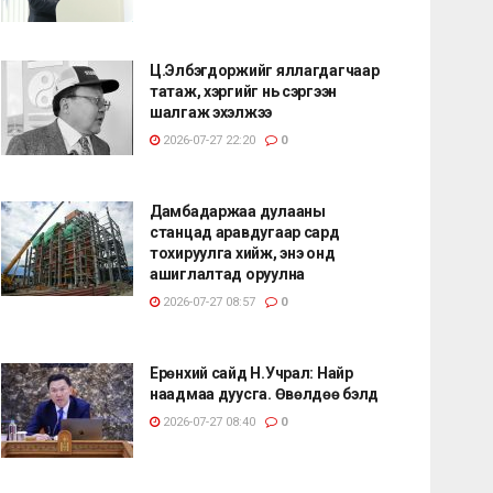
Ц.Элбэгдоржийг яллагдагчаар
татаж, хэргийг нь сэргээн
шалгаж эхэлжээ
2026-07-27 22:20
0
Дамбадаржаа дулааны
станцад аравдугаар сард
тохируулга хийж, энэ онд
ашиглалтад оруулна
2026-07-27 08:57
0
Ерөнхий сайд Н.Учрал: Найр
наадмаа дуусга. Өвөлдөө бэлд
2026-07-27 08:40
0