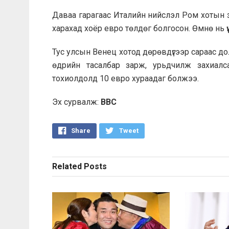
Даваа гарагаас Италийн нийслэл Ром хотын 
харахад хоёр евро төлдөг болгосон. Өмнө нь үүн
Тус улсын Венец хотод дөрөвдүгээр сараас дол
өдрийн тасалбар зарж, урьдчилж захиалс
тохиолдолд 10 евро хураадаг болжээ.
Эх сурвалж:
BBC
Share
Tweet
Related
Posts