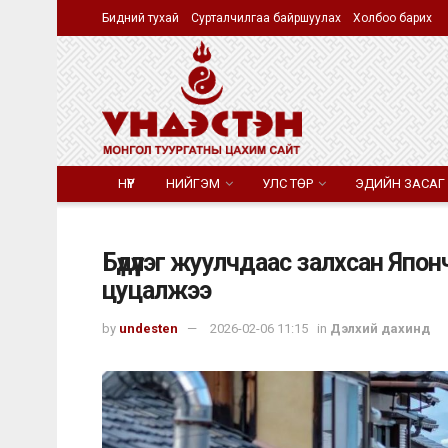
Бидний тухай
Сурталчилгаа байршуулах
Холбоо барих
НҮҮР
НИЙГЭМ
УЛС ТӨР
ЭДИЙН ЗАСАГ
Бүдүүлэг жуулчдаас залхсан Яп
цуцалжээ
by
undesten
2026-02-06 11:15
in
Дэлхий дахинд