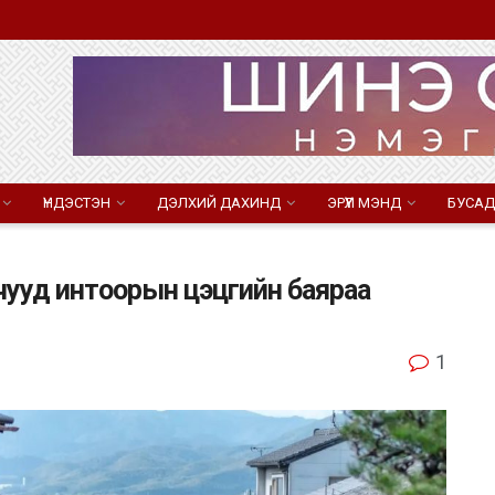
ҮНДЭСТЭН
ДЭЛХИЙ ДАХИНД
ЭРҮҮЛ МЭНД
БУСАД
ончууд интоорын цэцгийн баяраа
1