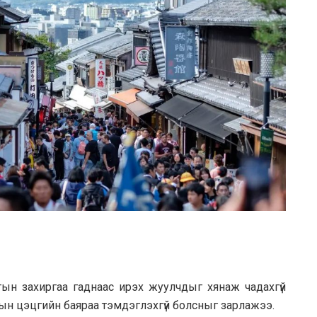
н захиргаа гаднаас ирэх жуулчдыг хянаж чадахгүй
ын цэцгийн баяраа тэмдэглэхгүй болсныг зарлажээ.