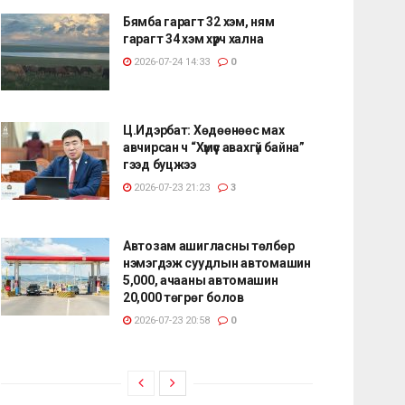
Бямба гарагт 32 хэм, ням
гарагт 34 хэм хүрч хална
2026-07-24 14:33
0
Ц.Идэрбат: Хөдөөнөөс мах
авчирсан ч “Хүмүүс авахгүй байна”
гээд буцжээ
2026-07-23 21:23
3
Автозам ашигласны төлбөр
нэмэгдэж суудлын автомашин
5,000, ачааны автомашин
20,000 төгрөг болов
2026-07-23 20:58
0