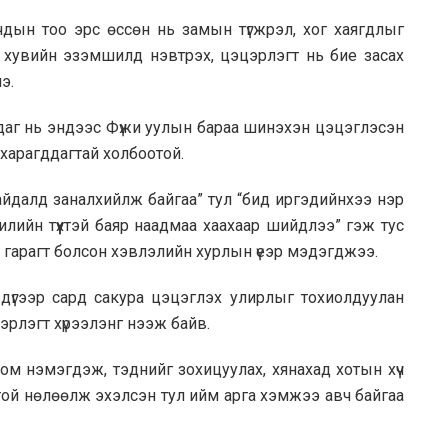
лчдын тоо эрс өссөн нь замын түгжрэл, хог хаягдлыг
 хувийн эзэмшилд нэвтрэх, цэцэрлэгт нь бие засах
э.
даг нь эндээс Фүжи уулын бараа шинэхэн цэцэглэсэн
харагддагтай холбоотой.
айдалд заналхийлж байгаа” тул “бид иргэдийнхээ нэр
лийн түүхтэй баяр наадмаа хаахаар шийдлээ” гэж тус
 гарагт болсон хэвлэлийн хурлын үеэр мэдэгджээ.
үгээр сард сакура цэцэглэх улирлыг тохиолдуулан
рлэгт хүрээлэнг нээж байв.
гцом нэмэгдэж, тэднийг зохицуулах, хянахад хотын хүч
цтой нөлөөлж эхэлсэн тул ийм арга хэмжээ авч байгаа