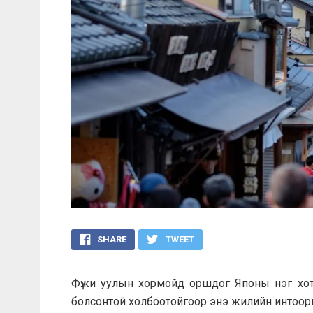
SHARE
TWEET
Фүжи уулын хормойд оршдог Японы нэг хоты
болсонтой холбоотойгоор энэ жилийн интоор