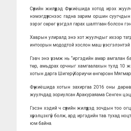
Сүүлийн жилүүдэд Фүжиёшида хотод ирэх жуу
нэмэгдүүлснээс гадна зарим оршин суугчдын
зэрэг сөрөг үзэгдэл гарах шалтгаан болсон гэн
Хаврын улиралд энэ хот жуулчдыг ихээр тат
интоорын мододтой хослон маш үзэсгэлэнтэй 
Гэвч энэ үзэмж нь “иргэдийн амар амгалан б
төр, амьдрах орчныг хамгаалахын тулд 10 жи
хотын дарга Шигерү Хориучи өнгөрсөн Мягмар
Фүжиёшида хотын захиргаа 2016 оны дөрөвд
жуулчдад зориулсан Аракураяама Сенген цэцэ
Гэсэн хэдий ч сүүлийн жилүүдэд зочдын тоо о
хүрэлцэхгүй болж, ард иргэдийн тав тухад но
юм байна.