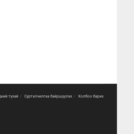
дний тухай
Сурталчилгаа байршуулах
Холбоо барих