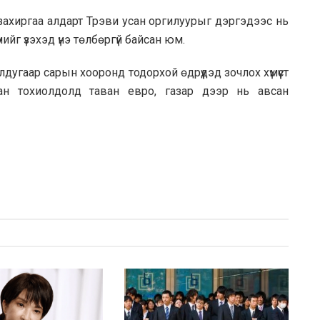
захиргаа алдарт Трэви усан оргилуурыг дэргэдээс нь
ийг үзэхэд үнэ төлбөргүй байсан юм.
дугаар сарын хооронд тодорхой өдрүүдэд зочлох хүмүүст
ан тохиолдолд таван евро, газар дээр нь авсан