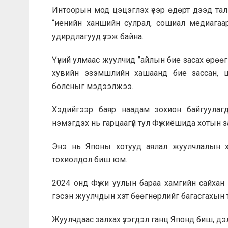
Интоорын мод цэцэглэх үеэр өдөрт дээд тал
“иенийн ханшийн сулрал, сошиал медиагаар
удирдлагууд үзэж байна.
Үүний улмаас жуулчид ”айлын бие засах өрөөг
хувийн эзэмшлийн хашаанд бие зассан, шаа
болсныг мэдээлжээ.
Хэдийгээр баяр наадам зохион байгуулагд
нэмэгдэх нь гарцаагүй тул Фүжиёшида хотын з
Энэ нь Японы хотууд аялал жуулчлалын х
тохиолдол биш юм.
2024 онд Фүжи уулын бараа хамгийн сайхан 
гэсэн жуулчдын хэт бөөгнөрлийг багасгахын 
Жуулчдаас залхах үзэгдэл ганц Японд биш, дэ