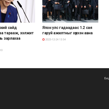
хий сайд
Япон улс гадаадаас 1.2 сая
аа тарааж, ээлжит
гаруй ажилтныг хүлээн авна
ль зарлахаа
2025-12-24 13:54
10
Би