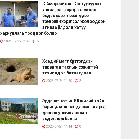
С.Амарсайхан: Согтууруулах
ундаа, сэтгэцэд нөлөөлөх
бодис хэрэглэсэн үедээ
тээврийн хэрэгсэл жолоодсон
аливаа үйлдэлд хатуу
хариуцлага тооцдог болно
2026-07-25 18:49
5
Ховд аймагт бүртгэгдсэн
тарваган тахлын сэжигтэй
тохиолдол батлагдлаа
2026-07-24 14:50
2
Эрдэнэт хотын 50 жилийн ойн
барилдаанд нэг дархан аварга,
дөрвөн улсын арслан
зодоглож байна
2026-07-24 14:44
0