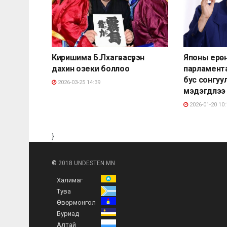
Киришима Б.Лхагвасүрэн
Японы ерөн
дахин озеки боллоо
парламент
бус сонгуу
2026-03-25 14:39
мэдэгдлээ
2026-01-20 10:
}
©
2018 UNDESTEN.MN
Халимаг
Тува
Өвөрмонгол
Буриад
Алтай