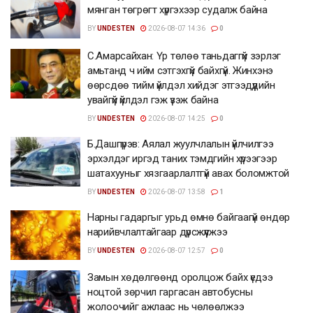
мянган төгрөгт хүргэхээр судалж байна
BY
UNDESTEN
2026-08-07 14:36
0
С.Амарсайхан: Үр төлөө таньдаггүй зэрлэг
амьтанд ч ийм сэтгэхгүй байхгүй. Жинхэнэ
өөрсдөө тийм үйлдэл хийдэг этгээдүүдийн
увайгүй үйлдэл гэж үзэж байна
BY
UNDESTEN
2026-08-07 14:25
0
Б.Дашпүрэв: Аялал жуулчлалын үйлчилгээ
эрхэлдэг иргэд таних тэмдгийн хүрээгээр
шатахууныг хязгаарлалтгүй авах боломжтой
BY
UNDESTEN
2026-08-07 13:58
1
Нарны гадаргыг урьд өмнө байгаагүй өндөр
нарийвчлалтайгаар дүрсжүүлжээ
BY
UNDESTEN
2026-08-07 12:57
0
Замын хөдөлгөөнд оролцож байх үедээ
ноцтой зөрчил гаргасан автобусны
жолоочийг ажлаас нь чөлөөлжээ