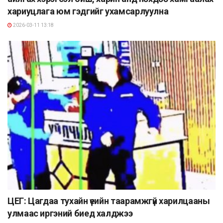
хариуцлага юм гэдгийг ухамсарлуулна
2026-03-11 13:18
ЦЕГ: Цагдаа тухайн үеийн таарамжгүй харилцааны
улмаас иргэний биед халджээ