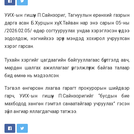
УИХ-ын гишүүн П.Сайнзориг, Тагнуулын ерөнхий газрын
дарга асан Б.Хурцын хүү Х.Тайван нар энэ сарын 05-ны
/2026.02.05/ өдөр согтууруулах ундаа хэрэглэсэн үедээ
зодолдож, нэгнийхээ эрүүл мэндэд хохирол учруулсан
хэрэг гарсан.
Тухайн хэргийг цагдаагийн байгууллагаас бүртгэлд авч,
мөрдөн шалгах ажиллагааг үргэлжлүүлж байгаа талаар
бид өмнө нь мэдээлсэн.
Тэгвэл өнгөрсөн лхагва гарагт прокурорын шийдвэр
гарч, УИХ-ын гишүүн П.Сайнзоригийг “бусдын бие
махбодод хөнгөн гэмтэл санаатайгаар учруулах” гэсэн
зүйл ангиар яллагдагчаар татжээ.