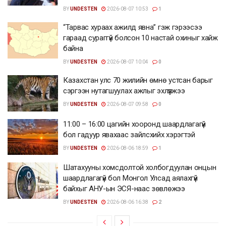
BY
UNDESTEN
2026-08-07 10:53
1
“Тарвас хураах ажилд явна” гэж гэрээсээ
гараад сураггүй болсон 10 настай охиныг хайж
байна
BY
UNDESTEN
2026-08-07 10:04
0
Казахстан улс 70 жилийн өмнө устсан барыг
сэргээн нутагшуулах ажлыг эхлүүлжээ
BY
UNDESTEN
2026-08-07 09:58
0
11:00 – 16:00 цагийн хооронд шаардлагагүй
бол гадуур явахаас зайлсхийх хэрэгтэй
BY
UNDESTEN
2026-08-06 18:59
1
Шатахууны хомсдолтой холбогдуулан онцын
шаардлагагүй бол Монгол Улсад аялахгүй
байхыг АНУ-ын ЭСЯ-наас зөвлөжээ
BY
UNDESTEN
2026-08-06 16:38
2