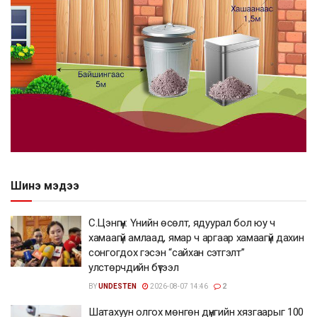
Шинэ мэдээ
С.Цэнгүүн: Үнийн өсөлт, ядуурал бол юу ч
хамаагүй амлаад, ямар ч аргаар хамаагүй дахин
сонгогдох гэсэн “сайхан сэтгэлт”
улстөрчдийн бүтээл
BY
UNDESTEN
2026-08-07 14:46
2
Шатахуун олгох мөнгөн дүнгийн хязгаарыг 100