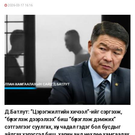
2026-03-17 16:16
Д.Батлут: “Цэрэгжилтийн хичээл”-ийг сэргээж,
“бүлэглэж дээрэлхэх” биш “бүлэглэж дэмжих”
сэтгэлгээг суулгах, хүч чадал гэдэг бол бусдыг
айлгах хэрэгсэл биш, харин анд нөхдөө хамгаалах