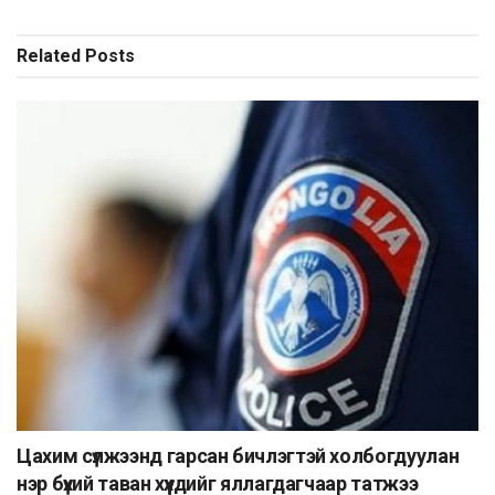
Related
Posts
Цахим сүлжээнд гарсан бичлэгтэй холбогдуулан
нэр бүхий таван хүүхдийг яллагдагчаар татжээ