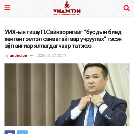
УИХ-ын гишүүн П.Сайнзоригийг “бусдын биед
хөнгөн гэмтэл санаатайгаар учруулах” гэсэн
зүйл ангиар яллагдагчаар татжээ
by
undesten
2026-02-27 23:11