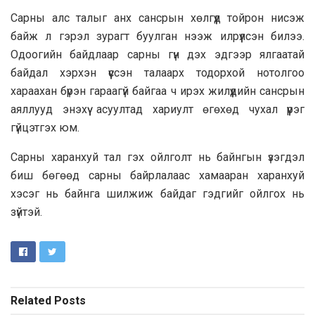
Сарны алс талыг анх сансрын хөлгүүд тойрон нисэж
байж л гэрэл зурагт буулган нээж илрүүлсэн билээ.
Одоогийн байдлаар сарны гүн дэх эдгээр ялгаатай
байдал хэрхэн үүссэн талаарх тодорхой нотолгоо
хараахан бүрэн гараагүй байгаа ч ирэх жилүүдийн сансрын
аяллууд энэхүү асуултад хариулт өгөхөд чухал үүрэг
гүйцэтгэх юм.
Сарны харанхуй тал гэх ойлголт нь байнгын үзэгдэл
биш бөгөөд сарны байрлалаас хамааран харанхуй
хэсэг нь байнга шилжиж байдаг гэдгийг ойлгох нь
зүйтэй.
Related
Posts