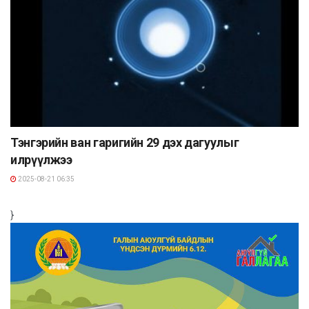
Тэнгэрийн ван гаригийн 29 дэх дагуулыг
илрүүлжээ
2025-08-21 06:35
}