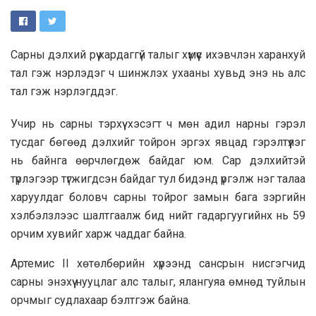
Сарны дэлхий рүү хардаггүй талыг хүмүүс ихэвчлэн харанхуй
тал гэж нэрлэдэг ч шинжлэх ухааны хувьд энэ нь алс
тал гэж нэрлэгддэг.
Учир нь сарны тэрхүү хэсэгт ч мөн адил нарны гэрэл
тусдаг бөгөөд дэлхийг тойрон эргэх явцад гэрэлтүүлэг
нь байнга өөрчлөгдөж байдаг юм. Сар дэлхийтэй
түрлэгээр түгжигдсэн байдаг тул бидэнд үргэлж нэг талаа
харуулдаг боловч сарны тойрог замын бага зэргийн
хэлбэлзлээс шалтгаалж бид нийт гадаргуугийнх нь 59
орчим хувийг харж чаддаг байна.
Артемис II хөтөлбөрийн хүрээнд сансрын нисгэгчид
сарны энэхүү нууцлаг алс талыг, ялангуяа өмнөд туйлын
орчмыг судлахаар бэлтгэж байна.