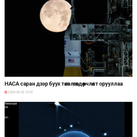
НАСА саран дээр буух төлөвлөгөөндөө өөрчлөлт орууллаа
2026-03-02 15:07