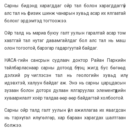
Сарны бидэнд харагддаг ойр тал болон харагддаггүй
алс тал нь физик шинж чанарын хувьд асар их ялгаатай
болохг эрдэмтэд тогтоожээ.
Ойр талд нь мариа буюу галт уулын гаралтай асар том
хавтгай тал нутаг давамгайлдаг бол алс тал нь маш
олон тогоотой, барзгар гадаргуутай байдаг.
НАСА-гийн сансрын судлаач доктор Райан Паркийн
тайлбарласнаар сарны дотоод бүтэц жигд бус бөгөөд
дэлхий рүү чиглэсэн тал нь геологийн хувьд илүү
идэвхтэй, халуун байдаг аж. Энэ нь сарны царцдасын
зузаан болон доторх дулаан ялгаруулах элементүүдийн
хуваарилалт хоёр талдаа өөр өөр байдагтай холбоотой.
Сарны ойр талд галт уулын үйл ажиллагаа их явагдсан
нь тэрхүү тал илүү гөлгөр, хар бараан харагдах шалтгаан
болжээ.