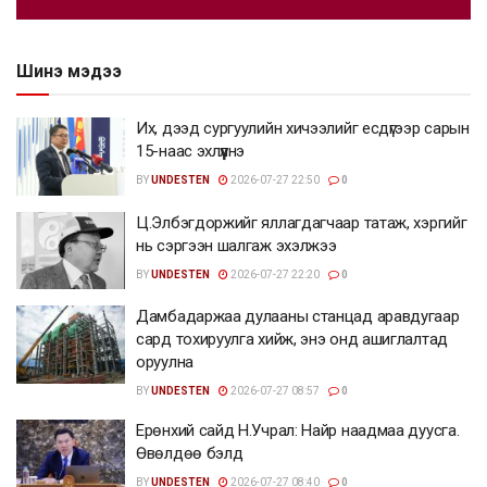
Шинэ мэдээ
Их, дээд сургуулийн хичээлийг есдүгээр сарын
15-наас эхлүүлнэ
BY
UNDESTEN
2026-07-27 22:50
0
Ц.Элбэгдоржийг яллагдагчаар татаж, хэргийг
нь сэргээн шалгаж эхэлжээ
BY
UNDESTEN
2026-07-27 22:20
0
Дамбадаржаа дулааны станцад аравдугаар
сард тохируулга хийж, энэ онд ашиглалтад
оруулна
BY
UNDESTEN
2026-07-27 08:57
0
Ерөнхий сайд Н.Учрал: Найр наадмаа дуусга.
Өвөлдөө бэлд
BY
UNDESTEN
2026-07-27 08:40
0