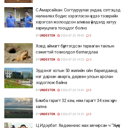
С.Амарсайхан: Согтууруулах ундаа, сэтгэцэд
нөлөөлөх бодис хэрэглэсэн үедээ тээврийн
хэрэгсэл жолоодсон аливаа үйлдэлд хатуу
хариуцлага тооцдог болно
BY
UNDESTEN
2026-07-25 18:49
5
Ховд аймагт бүртгэгдсэн тарваган тахлын
сэжигтэй тохиолдол батлагдлаа
BY
UNDESTEN
2026-07-24 14:50
2
Эрдэнэт хотын 50 жилийн ойн барилдаанд
нэг дархан аварга, дөрвөн улсын арслан
зодоглож байна
BY
UNDESTEN
2026-07-24 14:44
0
Бямба гарагт 32 хэм, ням гарагт 34 хэм хүрч
хална
BY
UNDESTEN
2026-07-24 14:33
0
Ц.Идэрбат: Хөдөөнөөс мах авчирсан ч “Хүмүүс