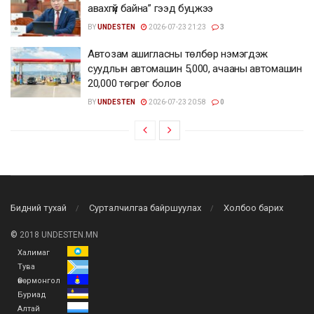
авахгүй байна” гээд буцжээ
BY
UNDESTEN
2026-07-23 21:23
3
Автозам ашигласны төлбөр нэмэгдэж
суудлын автомашин 5,000, ачааны автомашин
20,000 төгрөг болов
BY
UNDESTEN
2026-07-23 20:58
0
Бидний тухай
Сурталчилгаа байршуулах
Холбоо барих
©
2018 UNDESTEN.MN
Халимаг
Тува
Өвөрмонгол
Буриад
Алтай