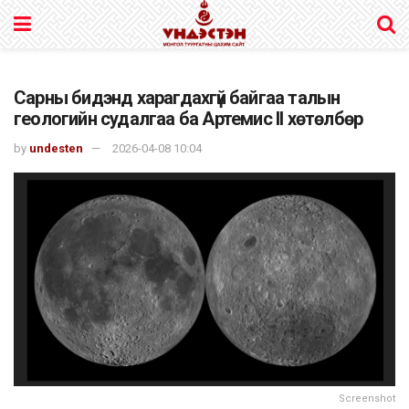
Сарны бидэнд харагдахгүй байгаа талын
геологийн судалгаа ба Артемис II хөтөлбөр
by
undesten
2026-04-08 10:04
Screenshot