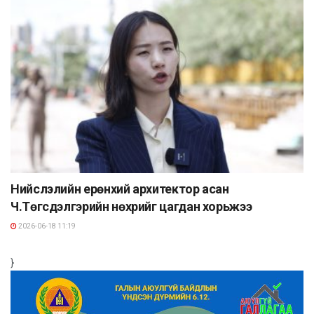
Нийслэлийн ерөнхий архитектор асан
Ч.Төгсдэлгэрийн нөхрийг цагдан хорьжээ
2026-06-18 11:19
}