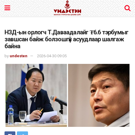
НЗД-ын орлогч Т.Даваадалайг ₮6.6 тэрбумыг
завшсан байж болзошгүй асуудлаар шалгаж
байна
by
undesten
2026-04-30 09:05