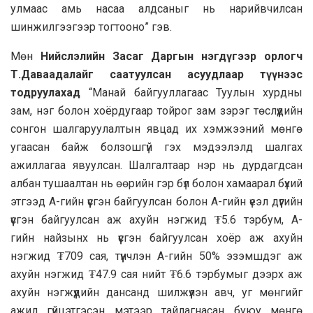
улмаас амь насаа алдсаныг нь нарийвчилсан
шинжилгээгээр тогтооно” гэв.
Мөн
Нийслэлийн Засаг Даргын нэгдүгээр орлогч
Т.Даваадалайг саатуулсан асуудлаар түүнээс
тодруулахад
“Манай байгууллагаас Туулын хурдны
зам, нэг болон хоёрдугаар тойрог зам зэрэг төслүүдийн
сонгон шалгаруулалтын явцад их хэмжээний мөнгө
угаасан байж болзошгүй гэх мэдээлэлд шалгах
ажиллагаа явуулсан. Шалгалтаар нэр нь дурдагдсан
албан тушаалтан нь өөрийн гэр бүл болон хамаарал бүхий
этгээд А-гийн үүсгэн байгуулсан болон А-гийн үеэл дүүгийн
үүсгэн байгуулсан аж ахуйн нэгжид ₮5.6 тэрбум, А-
гийн найзынх нь үүсгэн байгуулсан хоёр аж ахуйн
нэгжид ₮709 сая, түүнчлэн А-гийн 50% эзэмшдэг аж
ахуйн нэгжид ₮47.9 сая нийт ₮6.6 тэрбумыг дээрх аж
ахуйн нэгжүүдийн дансанд шилжүүлэн авч, уг мөнгийг
ажил гүйцэтгэсэн мэтээр тайлагнасан буюу мөнгө