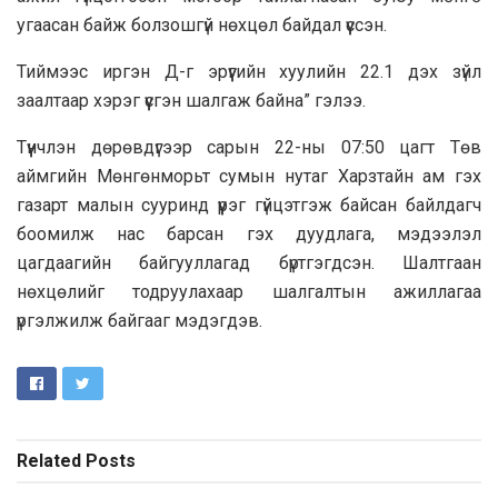
угаасан байж болзошгүй нөхцөл байдал үүссэн.
Тиймээс иргэн Д-г эрүүгийн хуулийн 22.1 дэх зүйл
заалтаар хэрэг үүсгэн шалгаж байна” гэлээ.
Түүнчлэн дөрөвдүгээр сарын 22-ны 07:50 цагт Төв
аймгийн Мөнгөнморьт сумын нутаг Харзтайн ам гэх
газарт малын сууринд үүрэг гүйцэтгэж байсан байлдагч
боомилж нас барсан гэх дуудлага, мэдээлэл
цагдаагийн байгууллагад бүртгэгдсэн. Шалтгаан
нөхцөлийг тодруулахаар шалгалтын ажиллагаа
үргэлжилж байгааг мэдэгдэв.
Related
Posts