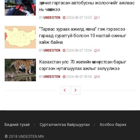
зөрчил гаргасан автобусны жолоочийг ажлаас
нь чөлөөлжээ
BY
UNDESTEN
2026-08-07 10:53
1
“Тарвас хураах ажилд явна” гэж гэрээсээ
гараад сураггүй болсон 10 настай охиныг
хайж байна
BY
UNDESTEN
2026-08-07 10:04
0
Казахстан улс 70 жилийн өмнө устсан барыг
сэргээн нутагшуулах ажлыг эхлүүлжээ
BY
UNDESTEN
2026-08-07 09:58
0
Бидний тухай
Сурталчилгаа байршуулах
Холбоо барих
©
2018 UNDESTEN.MN