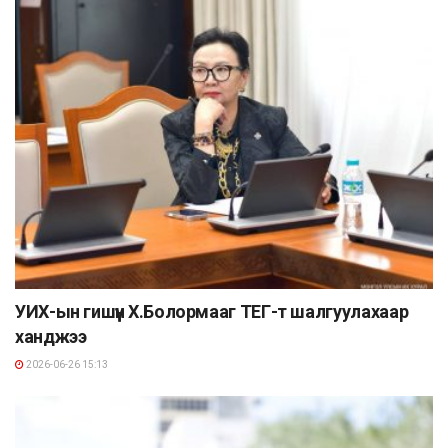
УИХ-ын гишүүн Х.Болормааг ТЕГ-т шалгуулахаар
ханджээ
2026-06-26 15:13