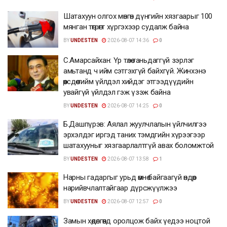
Шатахуун олгох мөнгөн дүнгийн хязгаарыг 100
мянган төгрөгт хүргэхээр судалж байна
BY
UNDESTEN
2026-08-07 14:36
0
С.Амарсайхан: Үр төлөө таньдаггүй зэрлэг
амьтанд ч ийм сэтгэхгүй байхгүй. Жинхэнэ
өөрсдөө тийм үйлдэл хийдэг этгээдүүдийн
увайгүй үйлдэл гэж үзэж байна
BY
UNDESTEN
2026-08-07 14:25
0
Б.Дашпүрэв: Аялал жуулчлалын үйлчилгээ
эрхэлдэг иргэд таних тэмдгийн хүрээгээр
шатахууныг хязгаарлалтгүй авах боломжтой
BY
UNDESTEN
2026-08-07 13:58
1
Нарны гадаргыг урьд өмнө байгаагүй өндөр
нарийвчлалтайгаар дүрсжүүлжээ
BY
UNDESTEN
2026-08-07 12:57
0
Замын хөдөлгөөнд оролцож байх үедээ ноцтой