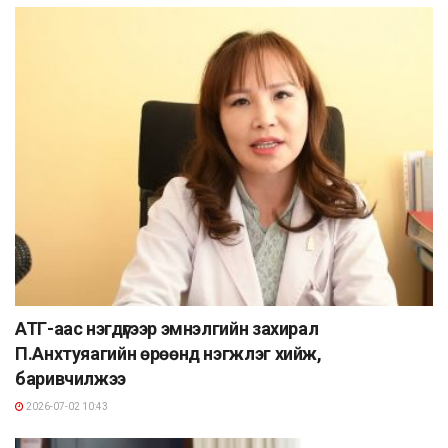
АТГ-аас нэгдүгээр эмнэлгийн захирал
П.Анхтуяагийн өрөөнд нэгжлэг хийж,
баривчилжээ
2026-07-02 10:43