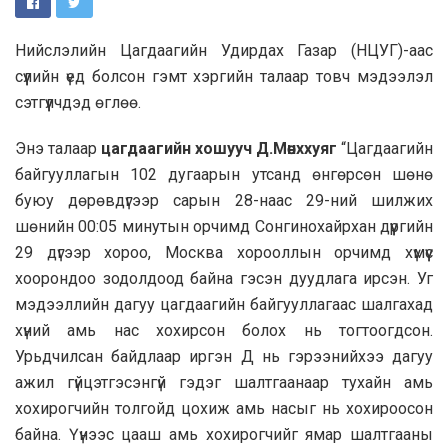
Нийслэлийн Цагдаагийн Удирдах Газар (НЦУГ)-аас
сүүлийн үед болсон гэмт хэргийн талаар товч мэдээлэл
сэтгүүлчдэд өглөө.
Энэ талаар
цагдаагийн хошууч Д.Мөнххуяг
“Цагдаагийн
байгууллагын 102 дугаарын утсанд өнгөрсөн шөнө
буюу дөрөвдүгээр сарын 28-наас 29-ний шилжих
шөнийн 00:05 минутын орчимд Сонгинохайрхан дүүргийн
29 дүгээр хороо, Москва хорооллын орчимд хүмүүс
хоорондоо зодолдоод байна гэсэн дуудлага ирсэн. Уг
мэдээллийн дагуу цагдаагийн байгууллагаас шалгахад
хүний амь нас хохирсон болох нь тогтоогдсон.
Урьдчилсан байдлаар иргэн Д нь гэрээнийхээ дагуу
ажил гүйцэтгэсэнгүй гэдэг шалтгаанаар тухайн амь
хохирогчийн толгойд цохиж амь насыг нь хохироосон
байна. Үүнээс цааш амь хохирогчийг ямар шалтгааны