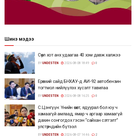
Шинэ мэдээ
Сөүл хот анх удаагаа 40 хэм давж халжээ
BY
UNDESTEN
2026-08-08 18:49
0
Ерөнхий сайд БНХАУ-д АИ-92 автобензин
тогтмол нийлүүлэх хүсэлт тавилаа
BY
UNDESTEN
2026-08-08 16:25
0
С.Цэнгүүн: Үнийн өсөлт, ядуурал бол юу ч
хамаагүй амлаад, ямар ч аргаар хамаагүй
дахин сонгогдох гэсэн “сайхан сэтгэлт”
улстөрчдийн бүтээл
BY
UNDESTEN
2026-08-07 14:46
2