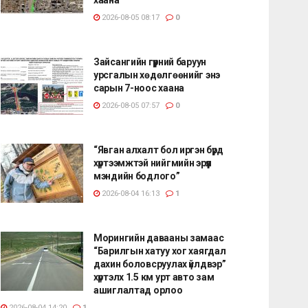
2026-08-05 08:17
0
Зайсангийн гүүрний баруун
урсгалын хөдөлгөөнийг энэ
сарын 7-ноос хаана
2026-08-05 07:57
0
“Явган алхалт бол иргэн бүрд
хүртээмжтэй нийгмийн эрүүл
мэндийн бодлого”
2026-08-04 16:13
1
Морингийн давааны замаас
“Барилгын хатуу хог хаягдал
дахин боловсруулах үйлдвэр”
хүртэлх 1.5 км урт авто зам
ашиглалтад орлоо
2026-08-04 14:20
1