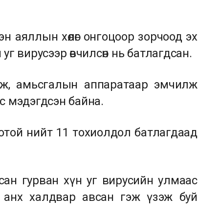
н аяллын хөлөг онгоцоор зорчоод эх
уг вирусээр өвчилсөн нь батлагдсан.
аж, амьсгалын аппаратаар эмчилж
с мэдэгдсэн байна.
отой нийт 11 тохиолдол батлагдаад
сан гурван хүн уг вирусийн улмаас
нд анх халдвар авсан гэж үзэж буй