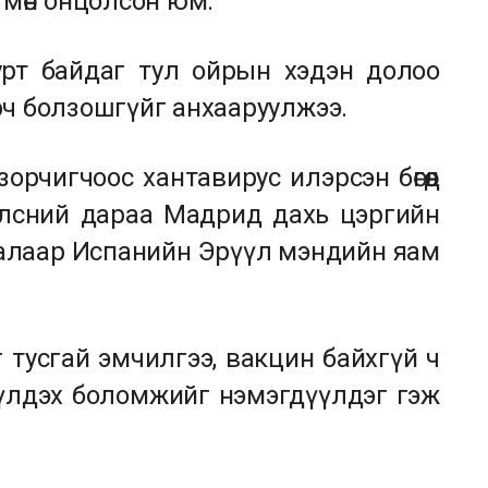
 мөн онцолсон юм.
урт байдаг тул ойрын хэдэн долоо
ч болзошгүйг анхааруулжээ.
рчигчоос хантавирус илэрсэн бөгөөд
үүлсний дараа Мадрид дахь цэргийн
талаар Испанийн Эрүүл мэндийн яам
 тусгай эмчилгээ, вакцин байхгүй ч
үлдэх боломжийг нэмэгдүүлдэг гэж