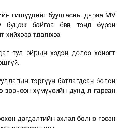
гийн гишүүдийг буулгасны дараа MV
у буцаж байгаа бөгөөд тэнд бүрэн
хийхээр төлөвлөжээ.
даг тул ойрын хэдэн долоо хоногт
ошгүй.
уллагын тэргүүн батлагдсан болон
өөр зорчсон хүмүүсийн дунд л гарсан
оохон дэгдэлтийн эхлэл болно гэсэн