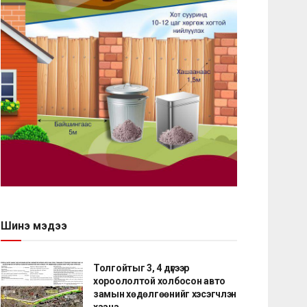
Шинэ мэдээ
Толгойтыг 3, 4 дүгээр
хороололтой холбосон авто
замын хөдөлгөөнийг хэсэгчлэн
хаана