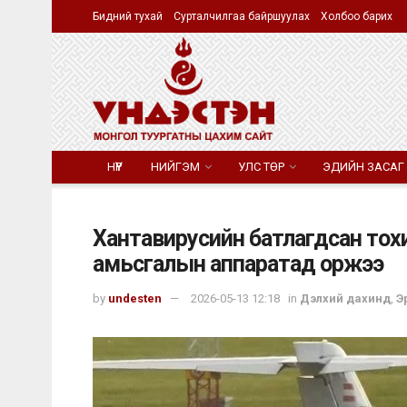
Бидний тухай
Сурталчилгаа байршуулах
Холбоо барих
НҮҮР
НИЙГЭМ
УЛС ТӨР
ЭДИЙН ЗАСАГ
Хантавирусийн батлагдсан тохи
амьсгалын аппаратад оржээ
by
undesten
2026-05-13 12:18
in
Дэлхий дахинд
,
Эр