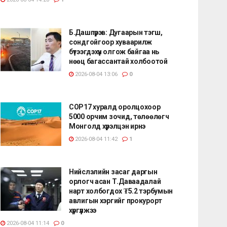
Б.Дашпүрэв: Дугаарын тэгш,
сондгойгоор хуваарилж
бүтээгдэхүүн олгож байгаа нь
нөөц багассантай холбоотой
2026-08-04 13:06
0
СОР17 хуралд оролцохоор
5000 орчим зочид, төлөөлөгч
Монголд хүрэлцэн ирнэ
2026-08-04 11:42
1
Нийслэлийн засаг даргын
орлогч асан Т.Даваадалай
нарт холбогдох ₮5.2 тэрбумын
авлигын хэргийг прокурорт
хүргүүлжээ
2026-08-04 11:14
0