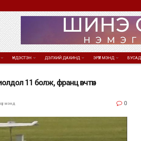
ҮНДЭСТЭН
ДЭЛХИЙ ДАХИНД
ЭРҮҮЛ МЭНД
БУСАД
олдол 11 болж, франц өвчтөн
0
үүл мэнд