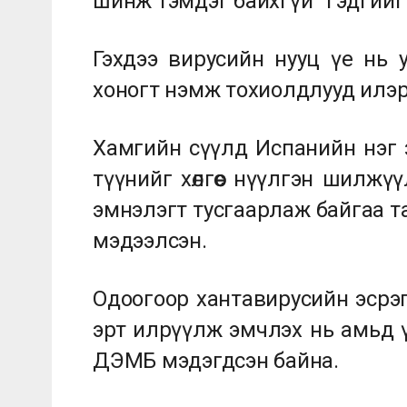
шинж тэмдэг байхгүй” гэдгийг
Гэхдээ вирусийн нууц үе нь 
хоногт нэмж тохиолдлууд илэр
Хамгийн сүүлд Испанийн нэг зо
түүнийг хөлгөөс нүүлгэн шилж
эмнэлэгт тусгаарлаж байгаа 
мэдээлсэн.
Одоогоор хантавирусийн эсрэг
эрт илрүүлж эмчлэх нь амьд 
ДЭМБ мэдэгдсэн байна.