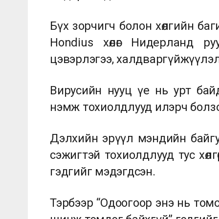
Бүх зорчигч болон хөлгийн ба
Hondius хөлөг Нидерланд ру
цэвэрлэгээ, халдваргүйжүүлэлт 
Вирусийн нууц үе нь урт бай
нэмж тохиолдлууд илэрч болз
Дэлхийн эрүүл мэндийн байгу
сэжигтэй тохиолдлууд тус хөлг
гэдгийг мэдэгдсэн.
Тэрбээр “Одоогоор энэ нь том