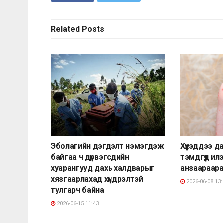
Related
Posts
Эболагийн дэгдэлт нэмэгдэж
Хүүхэддээ 
байгаа ч дүрвэгсдийн
тэмдгүүд ил
хуарангууд дахь халдварыг
анзаараар
хязгаарлахад хүндрэлтэй
2026-06-08 13:
тулгарч байна
2026-06-15 11:43