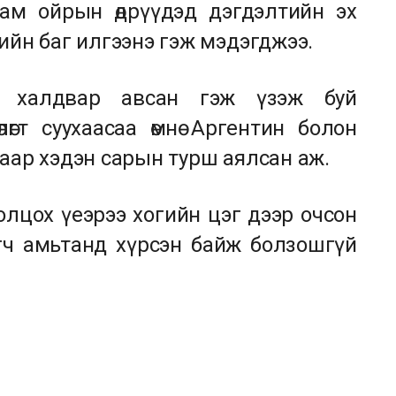
ам ойрын өдрүүдэд дэгдэлтийн эх
ийн баг илгээнэ гэж мэдэгджээ.
 халдвар авсан гэж үзэж буй
гт суухаасаа өмнө Аргентин болон
аар хэдэн сарын турш аялсан аж.
лцох үеэрээ хогийн цэг дээр очсон
рэгч амьтанд хүрсэн байж болзошгүй