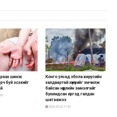
дараах шинж
Конго улсад эбола вирусийн
эрч буй эсэхийг
халдвартай хүмүүсийг эмчилж
ай
байсан нүүдлийн эмнэлгийг
бухимдсан иргэд галдан
25
шатаажээ
2026-05-22 11:44