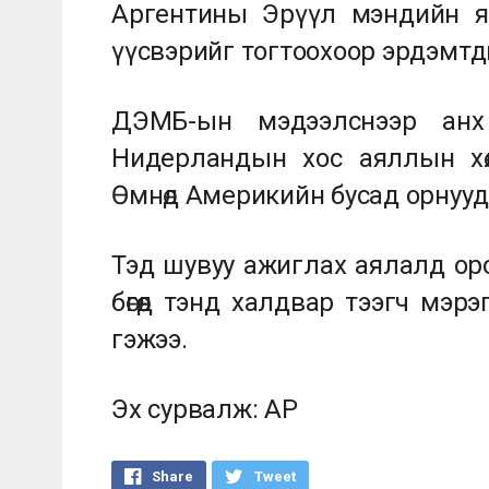
Аргентины Эрүүл мэндийн я
үүсвэрийг тогтоохоор эрдэмтд
ДЭМБ-ын мэдээлснээр анх
Нидерландын хос аяллын хөлө
Өмнөд Америкийн бусад орнууд
Тэд шувуу ажиглах аялалд оро
бөгөөд тэнд халдвар тээгч мэ
гэжээ.
Эх сурвалж: АР
Share
Tweet