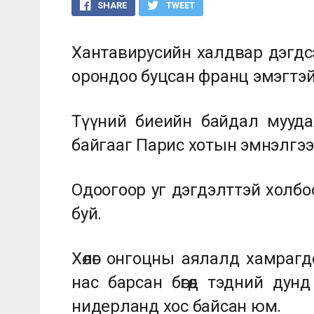
SHARE
TWEET
Хантавирусийн халдвар дэгдсэ
орондоо буцсан франц эмэгтэй 
Түүний биеийн байдал мууд
байгааг Парис хотын эмнэлгээ
Одоогоор уг дэгдэлттэй холбо
буй.
Хөлөг онгоцны аялалд хамрагд
нас барсан бөгөөд тэдний ду
нидерланд хос байсан юм.