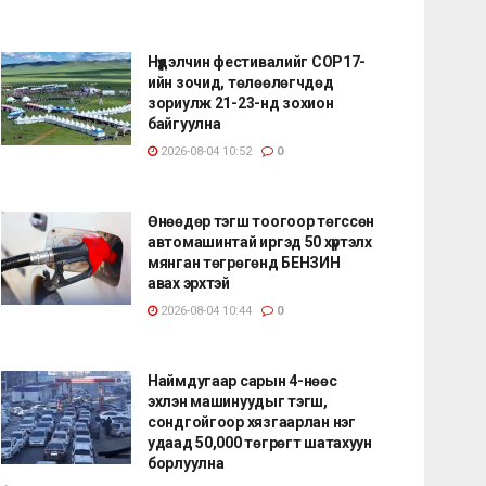
Нүүдэлчин фестивалийг COP17-
ийн зочид, төлөөлөгчдөд
зориулж 21-23-нд зохион
байгуулна
2026-08-04 10:52
0
Өнөөдөр тэгш тоогоор төгссөн
автомашинтай иргэд 50 хүртэлх
мянган төгрөгөнд БЕНЗИН
авах эрхтэй
2026-08-04 10:44
0
Наймдугаар сарын 4-нөөс
эхлэн машинуудыг тэгш,
сондгойгоор хязгаарлан нэг
удаад 50,000 төгрөгт шатахуун
борлуулна