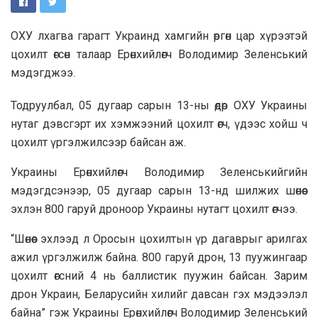
ОХУ лхагва гарагт Украинд хамгийн өргөн цар хүрээтэй
цохилт өгсөн талаар Ерөнхийлөгч Володимир Зеленський
мэдэгджээ.
Тодруулбал, 05 дугаар сарын 13-ны өдөр ОХУ Украины
нутаг дэвсгэрт их хэмжээний цохилт өгч, үдээс хойш ч
цохилт үргэлжилсээр байсан аж.
Украины Ерөнхийлөгч Володимир Зеленськийгийн
мэдэгдсэнээр, 05 дугаар сарын 13-нд шилжих шөнөөс
эхлэн 800 гаруй дроноор Украины нутагт цохилт өгчээ.
“Шөнөөс эхлээд л Оросын цохилтын үр дагаврыг арилгах
ажил үргэлжилж байна. 800 гаруй дрон, 13 пуужингаар
цохилт өгсний 4 нь баллистик пуужин байсан. Зарим
дрон Украин, Беларусийн хилийг давсан гэх мэдээлэл
байна” гэж Украины Ерөнхийлөгч Володимир Зеленський