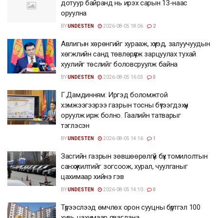
дотуур байранд нь ирэх сарын 13-наас
оруулна
BY
UNDESTEN
2026-08-05 18:06
2
Авлигын хөрөнгийг хурааж, хүүхэд, залуучуудын
хөгжлийн санд төвлөрүүлж зарцуулах тухай
хуулийг төслийг боловсруулж байна
BY
UNDESTEN
2026-08-05 16:03
0
Г.Дамдинням: Иргэд боломжтой
хэмжээгээрээ газрын тосны бүтээгдэхүүн
оруулж ирж болно. Гаалийн татварыг
тэглэсэн
BY
UNDESTEN
2026-08-05 14:16
1
Засгийн газрын зөвшөөрөлгүй бүх томилолтын
санхүүжилтийг зогсоож, хурал, чуулганыг
цахимаар хийнэ гэв
BY
UNDESTEN
2026-08-05 14:10
0
Түрээслээд өмчлөх орон сууцны бүртгэл 100
хувь цахимаар явагдана