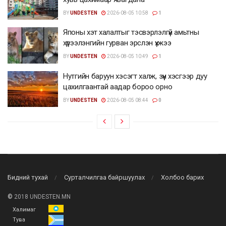
BY
UNDESTEN
2026-08-05 10:58
1
Японы хэт халалтыг тэсвэрлэлгүй амьтны
хүрээлэнгийн гурван эрслэн үхжээ
BY
UNDESTEN
2026-08-05 10:49
1
Нутгийн баруун хэсэгт халж, зүүн хэсгээр дуу
цахилгаантай аадар бороо орно
BY
UNDESTEN
2026-08-05 08:44
0
Бидний тухай
Сурталчилгаа байршуулах
Холбоо барих
©
2018 UNDESTEN.MN
Халимаг
Тува