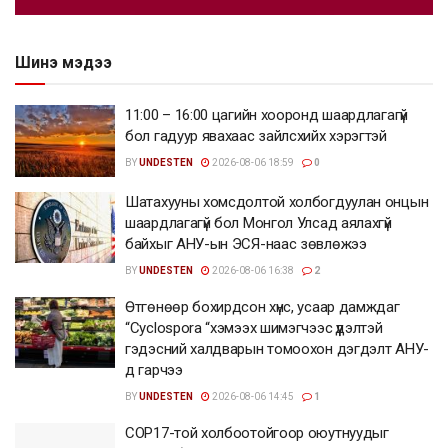
Шинэ мэдээ
11:00 – 16:00 цагийн хооронд шаардлагагүй
бол гадуур явахаас зайлсхийх хэрэгтэй
BY
UNDESTEN
2026-08-06 18:59
0
Шатахууны хомсдолтой холбогдуулан онцын
шаардлагагүй бол Монгол Улсад аялахгүй
байхыг АНУ-ын ЭСЯ-наас зөвлөжээ
BY
UNDESTEN
2026-08-06 16:38
2
Өтгөнөөр бохирдсон хүнс, усаар дамждаг
“Cyclospora “хэмээх шимэгчээс үүдэлтэй
гэдэсний халдварын томоохон дэгдэлт АНУ-
д гарчээ
BY
UNDESTEN
2026-08-06 14:45
1
COP17-той холбоотойгоор оюутнуудыг