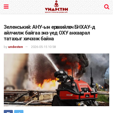
Зеленський: АНУ-ын ерөнхийлөгч БНХАУ-д
айлчилж байгаа энэ үед ОХУ анхаарал
татахыг хичээж байна
by
undesten
2026-05-15 10:58