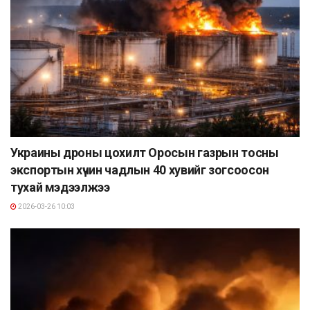
Украины дроны цохилт Оросын газрын тосны
экспортын хүчин чадлын 40 хувийг зогсоосон
тухай мэдээлжээ
2026-03-26 10:03