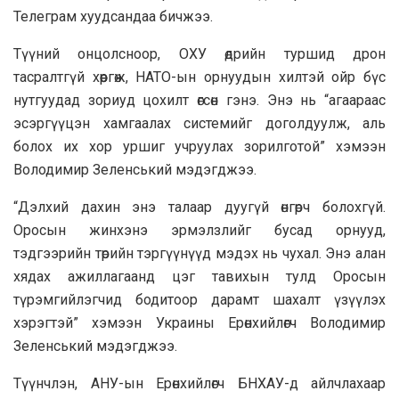
Телеграм хуудсандаа бичжээ.
Түүний онцолсноор, ОХУ өдрийн туршид дрон
тасралтгүй хөөргөж, НАТО-ын орнуудын хилтэй ойр бүс
нутгуудад зориуд цохилт өгсөн гэнэ. Энэ нь “агаараас
эсэргүүцэн хамгаалах системийг доголдуулж, аль
болох их хор уршиг учруулах зорилготой” хэмээн
Володимир Зеленський мэдэгджээ.
“Дэлхий дахин энэ талаар дуугүй өнгөрч болохгүй.
Оросын жинхэнэ эрмэлзлийг бусад орнууд,
тэдгээрийн төрийн тэргүүнүүд мэдэх нь чухал. Энэ алан
хядах ажиллагаанд цэг тавихын тулд Оросын
түрэмгийлэгчид бодитоор дарамт шахалт үзүүлэх
хэрэгтэй” хэмээн Украины Ерөнхийлөгч Володимир
Зеленський мэдэгджээ.
Түүнчлэн, АНУ-ын Ерөнхийлөгч БНХАУ-д айлчлахаар