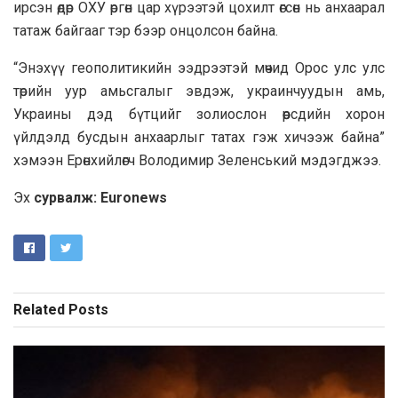
ирсэн өдөр ОХУ өргөн цар хүрээтэй цохилт өгсөн нь анхаарал
татаж байгааг тэр бээр онцолсон байна.
“Энэхүү геополитикийн ээдрээтэй мөчид Орос улс улс
төрийн уур амьсгалыг эвдэж, украинчуудын амь,
Украины дэд бүтцийг золиослон өөрсдийн хорон
үйлдэлд бусдын анхаарлыг татах гэж хичээж байна”
хэмээн Ерөнхийлөгч Володимир Зеленський мэдэгджээ.
Эх
сурвалж: Euronews
Related
Posts