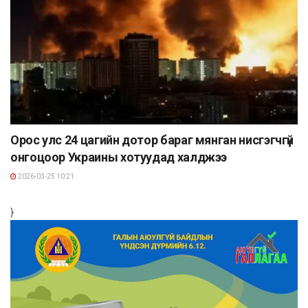
Орос улс 24 цагийн дотор бараг мянган нисгэгчгүй
онгоцоор Украины хотуудад халджээ
2026-03-25 10:21
}