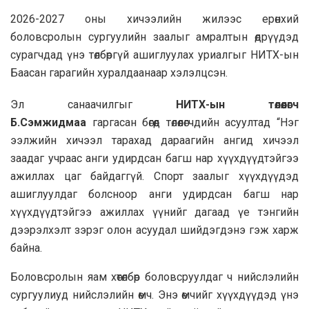
2026-2027 оны хичээлийн жилээс ерөнхий
боловсролын сургуулийн заалыг амралтын өдрүүдэд
сурагчдад үнэ төлбөргүй ашиглуулах уриалгыг НИТХ-ын
Баасан гарагийн хуралдаанаар хэлэлцсэн.
Эл санаачилгыг
НИТХ-ын төлөөлөгч
Б.Сэмжидмаа
гаргасан бөгөөд төлөөлөгчдийн асуултад “Нэг
ээлжийн хичээл тарахад дараагийн ангид хичээл
заадаг учраас анги удирдсан багш нар хүүхдүүдтэйгээ
ажиллах цаг байдаггүй. Спорт заалыг хүүхдүүдэд
ашиглуулдаг болсноор анги удирдсан багш нар
хүүхдүүдтэйгээ ажиллах үүнийг дагаад үе тэнгийн
дээрэлхэлт зэрэг олон асуудал шийдэгдэнэ гэж харж
байна.
Боловсролын яам хөтөлбөр боловсруулдаг ч нийслэлийн
сургуулиуд нийслэлийн өмч. Энэ өмчийг хүүхдүүдэд үнэ