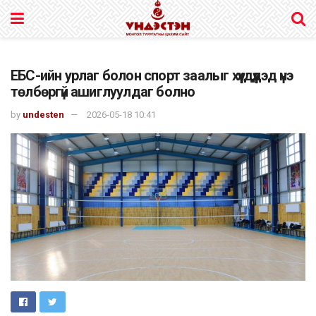
ЕБС-ийн урлаг болон спорт заалыг хүүхдүүдэд үнэ
төлбөргүй ашиглуулдаг болно
by
undesten
2026-05-18 10:41