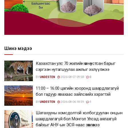
Шинэ мэдээ
Казахстан улс 70 жилийн өмнө устсан барыг
сэргээн нутагшуулах ажлыг эхлүүлжээ
BY
UNDESTEN
2026-08-07 09:58
0
11:00 – 16:00 цагийн хооронд шаардлагагүй
бол гадуур явахаас зайлсхийх хэрэгтэй
BY
UNDESTEN
2026-08-06 18:59
1
Шатахууны хомсдолтой холбогдуулан онцын
шаардлагагүй бол Монгол Улсад аялахгүй
байхыг АНУ-ын ЭСЯ-наас зөвлөжээ