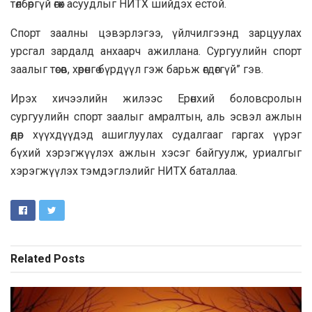
төлбөргүй өгөх асуудлыг НИТХ шийдэх ёстой.
Спорт заалны цэвэрлэгээ, үйлчилгээнд зарцуулах
урсгал зардалд анхаарч ажиллана. Сургуулийн спорт
заалыг төсөв, хөрөнгө бүрдүүл гэж барьж өгдөггүй” гэв.
Ирэх хичээлийн жилээс Ерөнхий боловсролын
сургуулийн спорт заалыг амралтын, аль эсвэл ажлын
өдөр хүүхдүүдэд ашиглуулах судалгааг гаргах үүрэг
бүхий хэрэгжүүлэх ажлын хэсэг байгуулж, уриалгыг
хэрэгжүүлэх тэмдэглэлийг НИТХ баталлаа.
Related
Posts