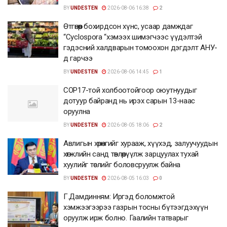
BY
UNDESTEN
2026-08-06 16:38
2
Өтгөнөөр бохирдсон хүнс, усаар дамждаг
“Cyclospora “хэмээх шимэгчээс үүдэлтэй
гэдэсний халдварын томоохон дэгдэлт АНУ-
д гарчээ
BY
UNDESTEN
2026-08-06 14:45
1
COP17-той холбоотойгоор оюутнуудыг
дотуур байранд нь ирэх сарын 13-наас
оруулна
BY
UNDESTEN
2026-08-05 18:06
2
Авлигын хөрөнгийг хурааж, хүүхэд, залуучуудын
хөгжлийн санд төвлөрүүлж зарцуулах тухай
хуулийг төслийг боловсруулж байна
BY
UNDESTEN
2026-08-05 16:03
0
Г.Дамдинням: Иргэд боломжтой
хэмжээгээрээ газрын тосны бүтээгдэхүүн
оруулж ирж болно. Гаалийн татварыг