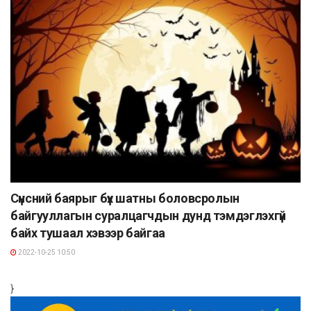
Сүнсний баярыг бүх шатны боловсролын
байгууллагын суралцагчдын дунд тэмдэглэхгүй
байх тушаал хэвээр байгаа
2022-10-25 10:50
}