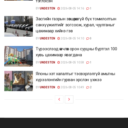
тэглэсэн
BY
UNDESTEN
2026-08-05 14:16
1
Засгийн газрын зөвшөөрөлгүй бүх томилолтын
санхүүжилтийг зогсоож, хурал, чуулганыг
цахимаар хийнэ гэв
BY
UNDESTEN
2026-08-05 14:10
0
Түрээслээд өмчлөх орон сууцны бүртгэл 100
хувь цахимаар явагдана
BY
UNDESTEN
2026-08-05 10:58
1
Японы хэт халалтыг тэсвэрлэлгүй амьтны
хүрээлэнгийн гурван эрслэн үхжээ
BY
UNDESTEN
2026-08-05 10:49
2