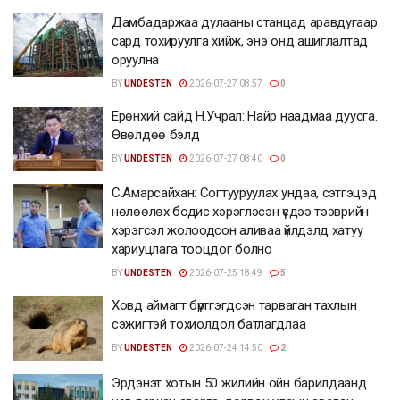
Дамбадаржаа дулааны станцад аравдугаар
сард тохируулга хийж, энэ онд ашиглалтад
оруулна
BY
UNDESTEN
2026-07-27 08:57
0
Ерөнхий сайд Н.Учрал: Найр наадмаа дуусга.
Өвөлдөө бэлд
BY
UNDESTEN
2026-07-27 08:40
0
С.Амарсайхан: Согтууруулах ундаа, сэтгэцэд
нөлөөлөх бодис хэрэглэсэн үедээ тээврийн
хэрэгсэл жолоодсон аливаа үйлдэлд хатуу
хариуцлага тооцдог болно
BY
UNDESTEN
2026-07-25 18:49
5
Ховд аймагт бүртгэгдсэн тарваган тахлын
сэжигтэй тохиолдол батлагдлаа
BY
UNDESTEN
2026-07-24 14:50
2
Эрдэнэт хотын 50 жилийн ойн барилдаанд