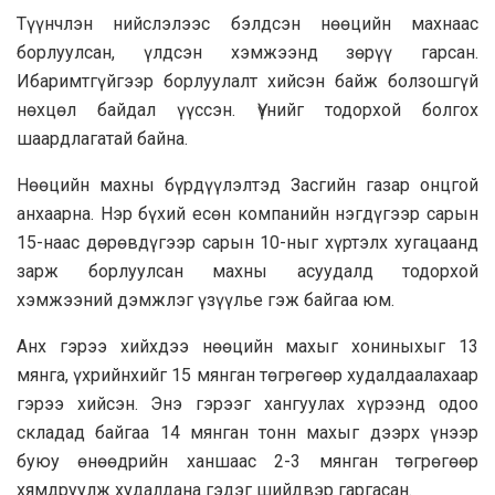
Түүнчлэн нийслэлээс бэлдсэн нөөцийн махнаас
борлуулсан, үлдсэн хэмжээнд зөрүү гарсан.
Ибаримтгүйгээр борлуулалт хийсэн байж болзошгүй
нөхцөл байдал үүссэн. Үүнийг тодорхой болгох
шаардлагатай байна.
Нөөцийн махны бүрдүүлэлтэд Засгийн газар онцгой
анхаарна. Нэр бүхий есөн компанийн нэгдүгээр сарын
15-наас дөрөвдүгээр сарын 10-ныг хүртэлх хугацаанд
зарж борлуулсан махны асуудалд тодорхой
хэмжээний дэмжлэг үзүүлье гэж байгаа юм.
Анх гэрээ хийхдээ нөөцийн махыг хониныхыг 13
мянга, үхрийнхийг 15 мянган төгрөгөөр худалдаалахаар
гэрээ хийсэн. Энэ гэрээг хангуулах хүрээнд одоо
складад байгаа 14 мянган тонн махыг дээрх үнээр
буюу өнөөдрийн ханшаас 2-3 мянган төгрөгөөр
хямдруулж худалдана гэдэг шийдвэр гаргасан.