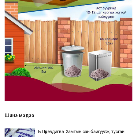
Шинэ мэдээ
Б.Пүрэвдагва: Хамтын сан байгуулж, тусгай