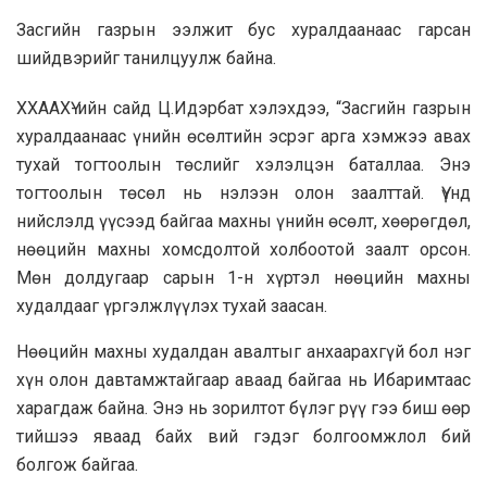
Засгийн газрын ээлжит бус хуралдаанаас гарсан
шийдвэрийг танилцуулж байна.
ХХААХҮ-ийн сайд Ц.Идэрбат хэлэхдээ, “Засгийн газрын
хуралдаанаас үнийн өсөлтийн эсрэг арга хэмжээ авах
тухай тогтоолын төслийг хэлэлцэн баталлаа. Энэ
тогтоолын төсөл нь нэлээн олон заалттай. Үүнд
нийслэлд үүсээд байгаа махны үнийн өсөлт, хөөрөгдөл,
нөөцийн махны хомсдолтой холбоотой заалт орсон.
Мөн долдугаар сарын 1-н хүртэл нөөцийн махны
худалдааг үргэлжлүүлэх тухай заасан.
Нөөцийн махны худалдан авалтыг анхаарахгүй бол нэг
хүн олон давтамжтайгаар аваад байгаа нь Ибаримтаас
харагдаж байна. Энэ нь зорилтот бүлэг рүү гээ биш өөр
тийшээ яваад байх вий гэдэг болгоомжлол бий
болгож байгаа.