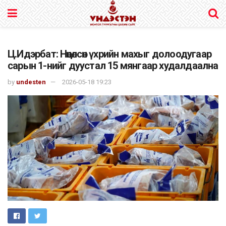
Ц.Идэрбат: Нөөцөлсөн үхрийн махыг долоодугаар
сарын 1-нийг дуустал 15 мянгаар худалдаална
by
undesten
2026-05-18 19:23