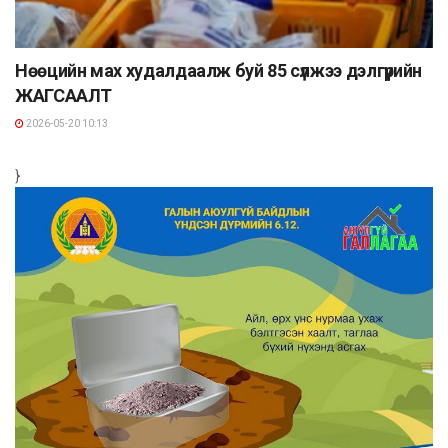
Нөөцийн мах худалдаалж буй 85 сүлжээ дэлгүүрийн
ЖАГСААЛТ
2026-05-20 10:13
}