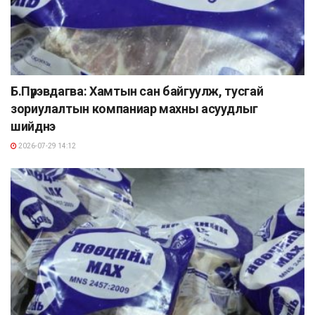
Б.Пүрэвдагва: Хамтын сан байгуулж, тусгай
зориулалтын компаниар махны асуудлыг
шийднэ
2026-07-29 14:12