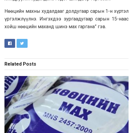
Нөөцийн махны худалдааг долдугаар сарын 1-н хүртэл
үргэлжлүүлнэ. Ингэхдээ зургаадугаар сарын 15-наас
хойш нөөцийн маханд шинэ мах гаргана” гэв.
Related
Posts