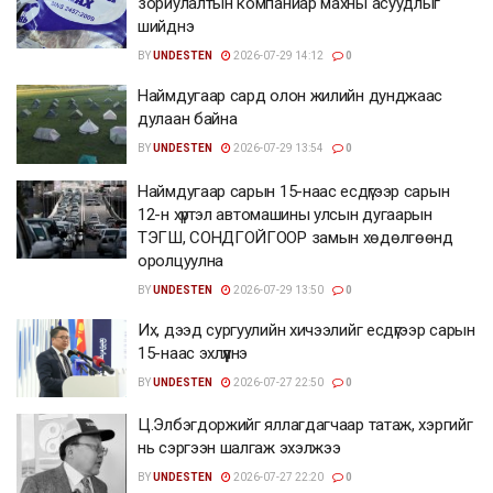
зориулалтын компаниар махны асуудлыг
шийднэ
BY
UNDESTEN
2026-07-29 14:12
0
Наймдугаар сард олон жилийн дунджаас
дулаан байна
BY
UNDESTEN
2026-07-29 13:54
0
Наймдугаар сарын 15-наас есдүгээр сарын
12-н хүртэл автомашины улсын дугаарын
ТЭГШ, СОНДГОЙГООР замын хөдөлгөөнд
оролцуулна
BY
UNDESTEN
2026-07-29 13:50
0
Их, дээд сургуулийн хичээлийг есдүгээр сарын
15-наас эхлүүлнэ
BY
UNDESTEN
2026-07-27 22:50
0
Ц.Элбэгдоржийг яллагдагчаар татаж, хэргийг
нь сэргээн шалгаж эхэлжээ
BY
UNDESTEN
2026-07-27 22:20
0