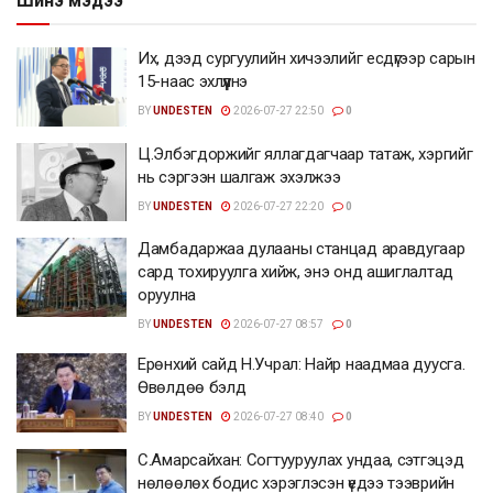
Шинэ мэдээ
Их, дээд сургуулийн хичээлийг есдүгээр сарын
15-наас эхлүүлнэ
BY
UNDESTEN
2026-07-27 22:50
0
Ц.Элбэгдоржийг яллагдагчаар татаж, хэргийг
нь сэргээн шалгаж эхэлжээ
BY
UNDESTEN
2026-07-27 22:20
0
Дамбадаржаа дулааны станцад аравдугаар
сард тохируулга хийж, энэ онд ашиглалтад
оруулна
BY
UNDESTEN
2026-07-27 08:57
0
Ерөнхий сайд Н.Учрал: Найр наадмаа дуусга.
Өвөлдөө бэлд
BY
UNDESTEN
2026-07-27 08:40
0
С.Амарсайхан: Согтууруулах ундаа, сэтгэцэд
нөлөөлөх бодис хэрэглэсэн үедээ тээврийн