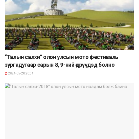
“Талын салхи” олон улсын мото фестиваль
зургадугаар сарын 8, 9-ний өдрүүдэд болно
2024-05-20 20:34