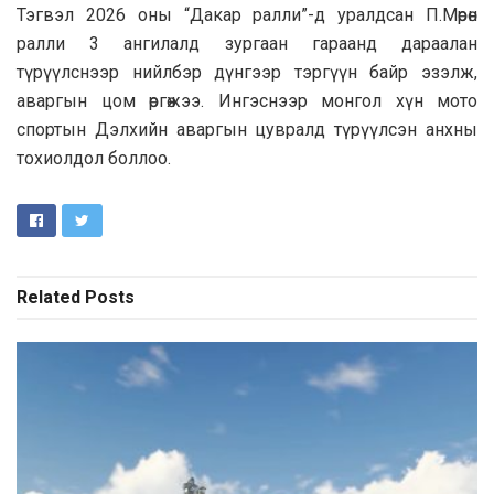
Тэгвэл 2026 оны “Дакар ралли”-д уралдсан П.Мөрөн
ралли 3 ангилалд зургаан гараанд дараалан
түрүүлснээр нийлбэр дүнгээр тэргүүн байр эзэлж,
аваргын цом өргөжээ. Ингэснээр монгол хүн мото
спортын Дэлхийн аваргын цувралд түрүүлсэн анхны
тохиолдол боллоо.
Related
Posts