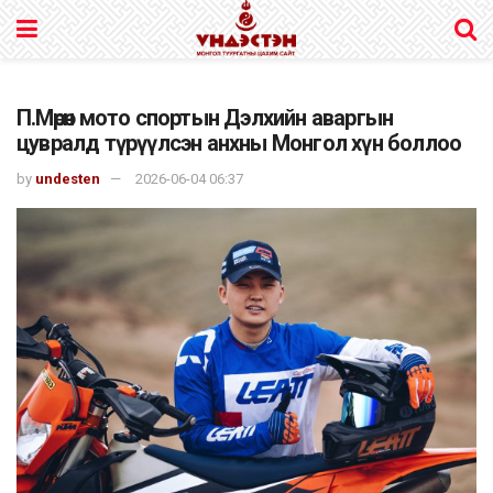
П.Мөрөн мото спортын Дэлхийн аваргын
цувралд түрүүлсэн анхны Монгол хүн боллоо
by
undesten
2026-06-04 06:37