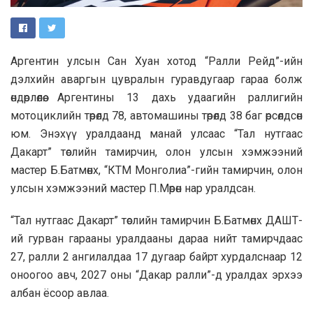
Аргентин улсын Сан Хуан хотод “Ралли Рейд”-ийн
дэлхийн аваргын цувралын гуравдугаар гараа болж
өндөрлөлөө. Аргентины 13 дахь удаагийн раллигийн
мотоциклийн төрөлд 78, автомашины төрөлд 38 баг өрсөлдсөн
юм. Энэхүү уралдаанд манай улсаас “Тал нутгаас
Дакарт” төслийн тамирчин, олон улсын хэмжээний
мастер Б.Батмөнх, “КТМ Монголиа”-гийн тамирчин, олон
улсын хэмжээний мастер П.Мөрөн нар уралдсан.
“Тал нутгаас Дакарт” төслийн тамирчин Б.Батмөнх ДАШТ-
ий гурван гарааны уралдааны дараа нийт тамирчдаас
27, ралли 2 ангилалдаа 17 дугаар байрт хурдалснаар 12
оноогоо авч, 2027 оны “Дакар ралли”-д уралдах эрхээ
албан ёсоор авлаа.