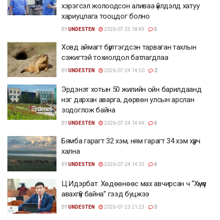
хэрэгсэл жолоодсон аливаа үйлдэлд хатуу
хариуцлага тооцдог болно
BY
UNDESTEN
2026-07-25 18:49
5
Ховд аймагт бүртгэгдсэн тарваган тахлын
сэжигтэй тохиолдол батлагдлаа
BY
UNDESTEN
2026-07-24 14:50
2
Эрдэнэт хотын 50 жилийн ойн барилдаанд
нэг дархан аварга, дөрвөн улсын арслан
зодоглож байна
BY
UNDESTEN
2026-07-24 14:44
0
Бямба гарагт 32 хэм, ням гарагт 34 хэм хүрч
хална
BY
UNDESTEN
2026-07-24 14:33
0
Ц.Идэрбат: Хөдөөнөөс мах авчирсан ч “Хүмүүс
авахгүй байна” гээд буцжээ
BY
UNDESTEN
2026-07-23 21:23
3