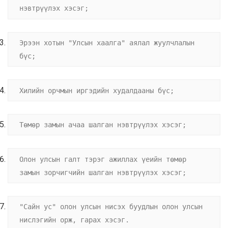
нэвтрүүлэх хэсэг;
Эрээн хотын "Улсын хаалга" аялал жуулчлалын 
бүс;
Хилийн орчмын иргэдийн худалдааны бүс;
Төмөр замын ачаа шалган нэвтрүүлэх хэсэг;
Олон улсын галт тэрэг ажиллах үеийн төмөр 
замын зорчигчийн шалган нэвтрүүлэх хэсэг;
"Сайн ус" олон улсын нисэх буудлын олон улсын 
нислэгийн орж, гарах хэсэг.