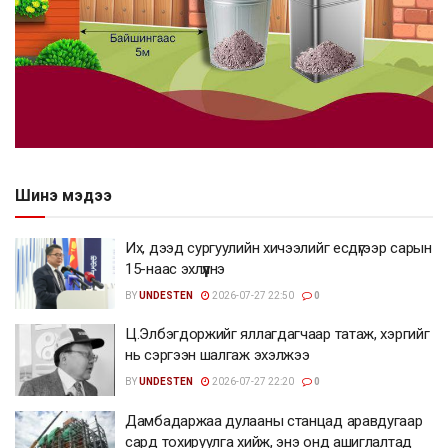
Шинэ мэдээ
Их, дээд сургуулийн хичээлийг есдүгээр сарын
15-наас эхлүүлнэ
BY
UNDESTEN
2026-07-27 22:50
0
Ц.Элбэгдоржийг яллагдагчаар татаж, хэргийг
нь сэргээн шалгаж эхэлжээ
BY
UNDESTEN
2026-07-27 22:20
0
Дамбадаржаа дулааны станцад аравдугаар
сард тохируулга хийж, энэ онд ашиглалтад