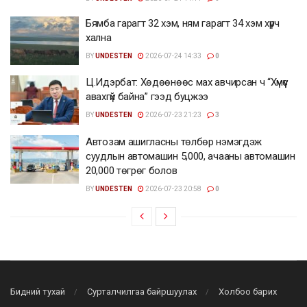
Бямба гарагт 32 хэм, ням гарагт 34 хэм хүрч
хална
BY
UNDESTEN
2026-07-24 14:33
0
Ц.Идэрбат: Хөдөөнөөс мах авчирсан ч “Хүмүүс
авахгүй байна” гээд буцжээ
BY
UNDESTEN
2026-07-23 21:23
3
Автозам ашигласны төлбөр нэмэгдэж
суудлын автомашин 5,000, ачааны автомашин
20,000 төгрөг болов
BY
UNDESTEN
2026-07-23 20:58
0
Бидний тухай
Сурталчилгаа байршуулах
Холбоо барих