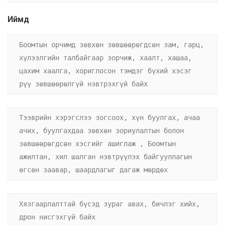
Иймд
Боомтын орчимд зөвхөн зөвшөөрөгдсөн зам, гарц, 
хүлээлгийн талбайгаар зорчиж, хаалт, хашаа, 
цахим хаалга, хориглосон тэмдэг бүхий хэсэг 
рүү зөвшөөрөлгүй нэвтрэхгүй байх
Тээврийн хэрэгслээ зогсоох, хүн буулгах, ачаа 
ачих, буулгахдаа зөвхөн зориулалтын болон 
зөвшөөрөгдсөн хэсгийг ашиглаж , Боомтын 
ажилтан, хил шалган нэвтрүүлэх байгууллагын 
өгсөн заавар, шаардлагыг дагаж мөрдөх
Хязгаарлалттай бүсэд зураг авах, бичлэг хийх, 
дрон нисгэхгүй байх