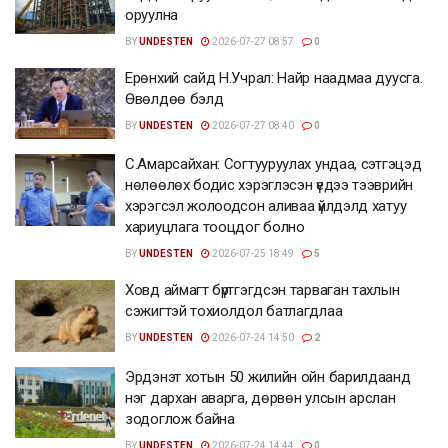
оруулна
BY
UNDESTEN
2026-07-27 08:57
0
Ерөнхий сайд Н.Учрал: Найр наадмаа дуусга.
Өвөлдөө бэлд
BY
UNDESTEN
2026-07-27 08:40
0
С.Амарсайхан: Согтууруулах ундаа, сэтгэцэд
нөлөөлөх бодис хэрэглэсэн үедээ тээврийн
хэрэгсэл жолоодсон аливаа үйлдэлд хатуу
хариуцлага тооцдог болно
BY
UNDESTEN
2026-07-25 18:49
5
Ховд аймагт бүртгэгдсэн тарваган тахлын
сэжигтэй тохиолдол батлагдлаа
BY
UNDESTEN
2026-07-24 14:50
2
Эрдэнэт хотын 50 жилийн ойн барилдаанд
нэг дархан аварга, дөрвөн улсын арслан
зодоглож байна
BY
UNDESTEN
2026-07-24 14:44
0