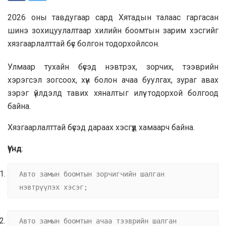
2026 оны тавдугаар сард Хятадын талаас гаргасан
шинэ зохицуулалтаар хилийн боомтын зарим хэсгийг
хязгаарлалттай бүс болгон тодорхойлсон.
Улмаар тухайн бүсэд нэвтрэх, зорчих, тээврийн
хэрэгсэл зогсоох, хүн болон ачаа буулгах, зураг авах
зэрэг үйлдэлд тавих хяналтыг илүү тодорхой болгоод
байна.
Хязгаарлалттай бүсэд дараах хэсгүүд хамаарч байна.
Үүнд
:
Авто замын боомтын зорчигчийн шалган 
нэвтрүүлэх хэсэг;
Авто замын боомтын ачаа тээврийн шалган 