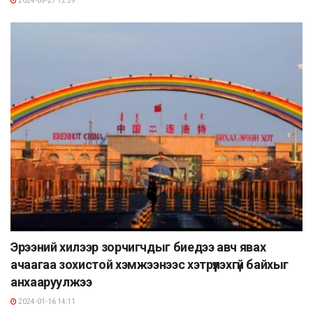
2024-09-27 12:59
Эрээний хилээр зорчигчдыг биедээ авч явах
ачаагаа зохистой хэмжээнээс хэтрүүлэхгүй байхыг
анхааруулжээ
2024-01-16 14:11