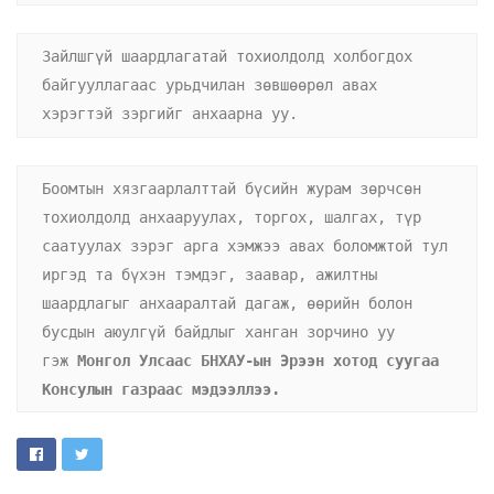
Зайлшгүй шаардлагатай тохиолдолд холбогдох 
байгууллагаас урьдчилан зөвшөөрөл авах 
хэрэгтэй зэргийг анхаарна уу.
Боомтын хязгаарлалттай бүсийн журам зөрчсөн 
тохиолдолд анхааруулах, торгох, шалгах, түр 
саатуулах зэрэг арга хэмжээ авах боломжтой тул 
иргэд та бүхэн тэмдэг, заавар, ажилтны 
шаардлагыг анхааралтай дагаж, өөрийн болон 
бусдын аюулгүй байдлыг ханган зорчино уу 
гэж 
Монгол Улсаас БНХАУ-ын Эрээн хотод суугаа 
Консулын газраас мэдээллээ.