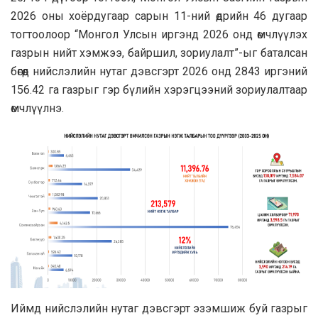
2026 оны хоёрдугаар сарын 11-ний өдрийн 46 дугаар
тогтоолоор “Монгол Улсын иргэнд 2026 онд өмчлүүлэх
газрын нийт хэмжээ, байршил, зориулалт”-ыг баталсан
бөгөөд нийслэлийн нутаг дэвсгэрт 2026 онд 2843 иргэний
156.42 га газрыг гэр бүлийн хэрэгцээний зориулалтаар
өмчлүүлнэ.
Иймд нийслэлийн нутаг дэвсгэрт эзэмшиж буй газрыг