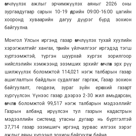
өмчлүүлэх ажлыг эрчимжүүлэх аяныг 2026 оны
зургаадугаар сарын 10-19 өдрийн 09:00-16:00 цагийн
хооронд хуваарийн дагуу дүүрэг бүрд зохион
байгуулна.
Монгол Улсын иргэнд газар өмчлүүлэх тухай хуулийн
хэрэгжилтийг хангах, төрийн үйлчилгээг иргэдэд тэгш
хүртээмжтэй, түргэн шуурхай хүргэх зорилгоор
нийслэлийн хэмжээнд эзэмших эрхийг өмчлөх эрх рүү
шилжүүлэх боломжтой 114,021 нэгж талбарын газар
ашиглалтын байдлын судалгааг гаргаж, Газар зохион
байгуулалт, геодези, зураг зүйн ерөнхий газарт
хүргүүлсэн. Үүнээс газар дээрээ 2-30 жил амьдарсан,
өмчлөх боломжтой 99,517 нэгж талбарын мэдээллийг
Газрын албанд ирүүлсэн тул газрын кадастрын
мэдээллийн системд утасны дугаар нь бүртгэлтэй
37,714 газар эзэмшигч иргэнд зурвас илгээх зэрэг
ажлыг аяны хүрээнд зохион байгуулж байна.