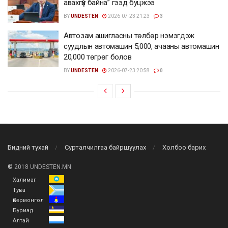
авахгүй байна” гээд буцжээ
BY
UNDESTEN
2026-07-23 21:23
3
Автозам ашигласны төлбөр нэмэгдэж
суудлын автомашин 5,000, ачааны автомашин
20,000 төгрөг болов
BY
UNDESTEN
2026-07-23 20:58
0
Бидний тухай
Сурталчилгаа байршуулах
Холбоо барих
©
2018 UNDESTEN.MN
Халимаг
Тува
Өвөрмонгол
Буриад
Алтай