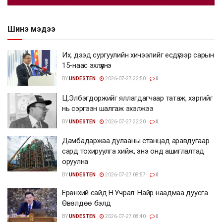
Шинэ мэдээ
Их, дээд сургуулийн хичээлийг есдүгээр сарын
15-наас эхлүүлнэ
BY
UNDESTEN
2026-07-27 22:50
0
Ц.Элбэгдоржийг яллагдагчаар татаж, хэргийг
нь сэргээн шалгаж эхэлжээ
BY
UNDESTEN
2026-07-27 22:20
0
Дамбадаржаа дулааны станцад аравдугаар
сард тохируулга хийж, энэ онд ашиглалтад
оруулна
BY
UNDESTEN
2026-07-27 08:57
0
Ерөнхий сайд Н.Учрал: Найр наадмаа дуусга.
Өвөлдөө бэлд
BY
UNDESTEN
2026-07-27 08:40
0