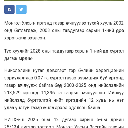
Монгол Улсын иргэнд газар өмчлүүлэх тухай хууль 2002
онд батлагдаж, 2003 оны тавдугаар сарын 1-ний өдрөөс
хэрэгжиж эхэлсэн.
Тус хуулийг 2028 оны тавдугаар сарын 1-ний өдөр хүртэл
дагаж мөрдөнө.
Нийслэлийн нутаг дэвсгэрт гэр бүлийн хэрэгцээний
зориулалтаар 0.07 га хүртэл газар эзэмшиж буй иргэнд
газар өмчлүүлж байгаа бөгөөд 2003-2025 онд нийслэлийн
213,579 иргэнд 11,396 га газрыг өмчлүүлсэн. Ийнхүү
нийслэлд бүртгэлтэй нийт иргэдийн 12 хувь нь нэг
удаа үнэгүй газар өмчлөх эрхээ эдэлсэн байна.
НИТХ-ын 2025 оны 12 дугаар сарын 5-ны өдрийн
25/134 дүгээр тогтоол, Монгол Улсын Засгийн газрын