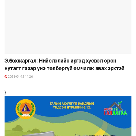
Э.Өсөхжаргал: Нийслэлийн иргэд хүсвэл орон
нутагт газар үнэ төлбөргүй өмчилж авах эрхтэй
2021-04-12 11:26
}