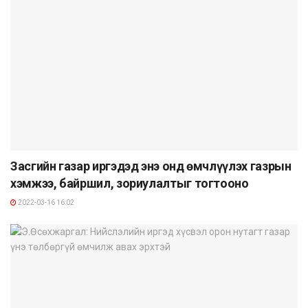
Засгийн газар иргэдэд энэ онд өмчлүүлэх газрын
хэмжээ, байршил, зориулалтыг тогтооно
2022-03-16 16:02