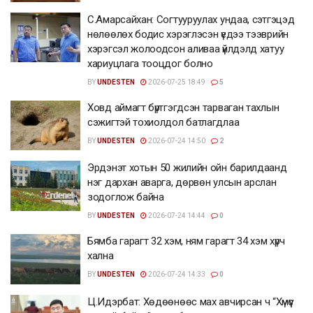
С.Амарсайхан: Согтууруулах ундаа, сэтгэцэд
нөлөөлөх бодис хэрэглэсэн үедээ тээврийн
хэрэгсэл жолоодсон аливаа үйлдэлд хатуу
хариуцлага тооцдог болно
BY
UNDESTEN
2026-07-25 18:49
5
Ховд аймагт бүртгэгдсэн тарваган тахлын
сэжигтэй тохиолдол батлагдлаа
BY
UNDESTEN
2026-07-24 14:50
2
Эрдэнэт хотын 50 жилийн ойн барилдаанд
нэг дархан аварга, дөрвөн улсын арслан
зодоглож байна
BY
UNDESTEN
2026-07-24 14:44
0
Бямба гарагт 32 хэм, ням гарагт 34 хэм хүрч
хална
BY
UNDESTEN
2026-07-24 14:33
0
Ц.Идэрбат: Хөдөөнөөс мах авчирсан ч “Хүмүүс