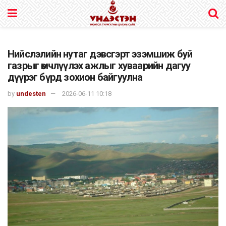
Нийслэлийн нутаг дэвсгэрт эзэмшиж буй
газрыг өмчлүүлэх ажлыг хуваарийн дагуу
дүүрэг бүрд зохион байгуулна
by
undesten
2026-06-11 10:18