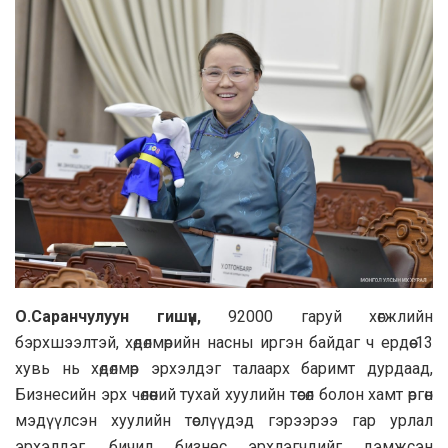
О.Саранчулуун гишүүн,
92000 гаруй хөгжлийн
бэрхшээлтэй, хөдөлмөрийн насны иргэн байдаг ч ердөө 13
хувь нь хөдөлмөр эрхэлдэг талаарх баримт дурдаад,
Бизнесийн эрх чөлөөний тухай хуулийн төсөл болон хамт өргөн
мэдүүлсэн хуулийн төслүүдэд гэрээрээ гар урлал
эрхэлдэг, бичил бизнес эрхлэгчдийг дэмжсэн