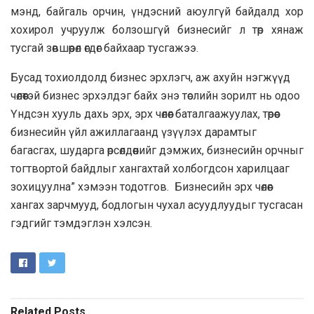
мэнд, байгаль орчин, үндэсний аюулгүй байдалд хор
хохирол учруулж болзошгүй бизнесийг л төр хянаж
тусгай зөвшөөрөл өгдөг байхаар тусгажээ.
Бусад тохиолдолд бизнес эрхлэгч, аж ахуйн нэгжүүд
чөлөөтэй бизнес эрхэлдэг байх энэ төслийн зорилт нь одоо
Үндсэн хууль дахь эрх, эрх чөлөөг баталгаажуулах, төрөөс
бизнесийн үйл ажиллагаанд үзүүлэх дарамтыг
багасгах, шударга өрсөлдөөнийг дэмжих, бизнесийн орчныг
тогтвортой байдлыг хангахтай холбогдсон харилцааг
зохицуулна” хэмээн тодотгов. Бизнесийн эрх чөлөөг
хангах зарчмууд, бодлогын чухал асуудлуудыг тусгасан
гэдгийг тэмдэглэн хэлсэн.
Related
Posts