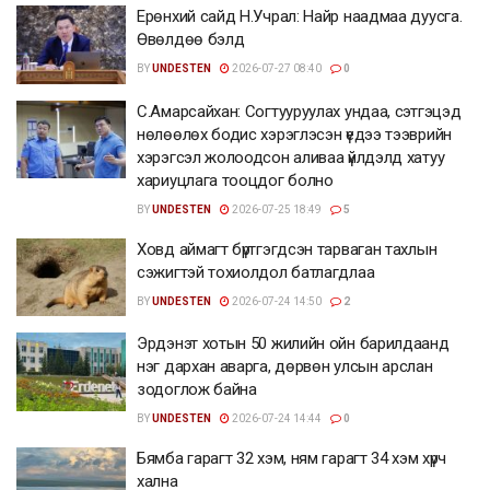
Ерөнхий сайд Н.Учрал: Найр наадмаа дуусга.
Өвөлдөө бэлд
BY
UNDESTEN
2026-07-27 08:40
0
С.Амарсайхан: Согтууруулах ундаа, сэтгэцэд
нөлөөлөх бодис хэрэглэсэн үедээ тээврийн
хэрэгсэл жолоодсон аливаа үйлдэлд хатуу
хариуцлага тооцдог болно
BY
UNDESTEN
2026-07-25 18:49
5
Ховд аймагт бүртгэгдсэн тарваган тахлын
сэжигтэй тохиолдол батлагдлаа
BY
UNDESTEN
2026-07-24 14:50
2
Эрдэнэт хотын 50 жилийн ойн барилдаанд
нэг дархан аварга, дөрвөн улсын арслан
зодоглож байна
BY
UNDESTEN
2026-07-24 14:44
0
Бямба гарагт 32 хэм, ням гарагт 34 хэм хүрч
хална