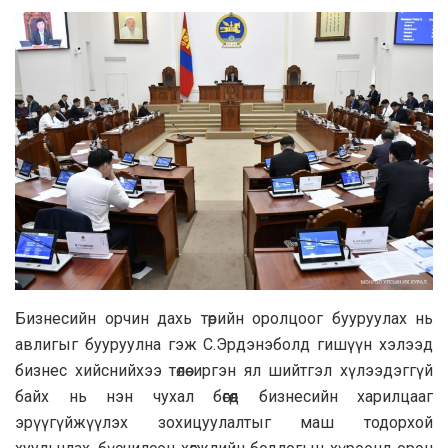
Бизнесийн орчин дахь төрийн оролцоог бууруулах нь
авлигыг бууруулна гэж С.Эрдэнэболд гишүүн хэлээд
бизнес хийснийхээ төлөө иргэн ял шийтгэл хүлээдэггүй
байх нь нэн чухал бөгөөд бизнесийн харилцааг
эрүүгүйжүүлэх зохицуулалтыг маш тодорхой