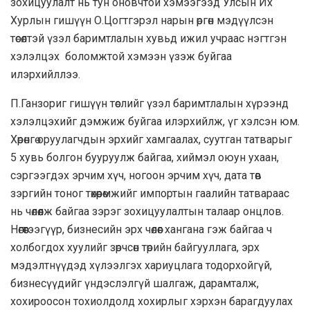
зохицуулалт нь тун оновчтой хэмээгээд Улсын Их
Хурлын гишүүн О.Цогтгэрэл нарын өргөн мэдүүлсэн
төсөлтэй үзэл баримтлалын хувьд ижил учраас нэгтгэн
хэлэлцэх боломжтой хэмээн үзэж буйгаа
илэрхийллээ.
П.Ганзориг гишүүн төслийг үзэл баримтлалын хүрээнд
хэлэлцэхийг дэмжиж буйгаа илэрхийлж, үг хэлсэн юм.
Хөрөнгө оруулагчдын эрхийг хамгаалах, суутган татварыг
5 хувь болгон бууруулж байгаа, хиймэл оюун ухаан,
сэргээгдэх эрчим хүч, ногоон эрчим хүч, дата төв
зэргийн тоног төхөөрөмжийг импортын гаалийн татвараас
нь чөлөөлж байгаа зэрэг зохицуулалтын талаар онцлов.
Нөгөөтээгүүр, бизнесийн эрх чөлөөг хангана гэж байгаа ч
холбогдох хуулийг зөрчсөн төрийн байгууллага, эрх
мэдэлтнүүдэд хүлээлгэх хариуцлага тодорхойгүй,
бизнесүүдийг үндэслэлгүй шалгаж, дарамталж,
хохироосон тохиолдолд хохирлыг хэрхэн барагдуулах