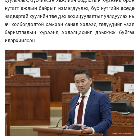
хуульчлах, бүсчилсэн хөгжлийн бодлогын хүрээнд орон
нутагт ажлын байрыг нэмэгдүүлэх, бүс нутгийн өрсөлдөх
чадвартай хуулийн төсөл дэх зохицуулалтыг уялдуулах нь
ач холбогдолтой хэмээн санал хэлээд төслүүдийг үзэл
баримтлалын хүрээнд хэлэлцэхийг дэмжиж буйгаа
илэрхийлсэн.