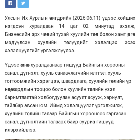
Улсын Их Хурлын өчигдрийн (2026.06.11) үдээс хойших
нэгдсэн хуралдаан 14 цаг 02 минутад эхэлж,
Бизнесийн эрх чөлөөний тухай хуулийн төсөл болон хамт өргөн
мэдүүлсэн хуулийн төслүүдийг хэлэлцэх эсэх
хэлэлцүүлгийг үргэлжлүүлээ.
Үдээс өмнөх хуралдаанаар гишүүд Байнгын хорооны
санал, дүгнэлт, хууль санаачлагчийн илтгэл, хууль
тогтоомжийн хэрэгцээ, шаардлага, хуулийн төслийн үр
нөлөө, зардлын тооцоо болон хуулийн төслийн үзэл
баримтлалтай холбогдуулан асуулт асууж, хариулт,
тайлбар авсан юм. Иймд хэлэлцүүлэг үргэлжилж,
хуулийн төслийн талаар Байнгын хорооноос гаргасан
санал, дүгнэлтийн талаарх байр сууриа гишүүд
илэрхийллээ.