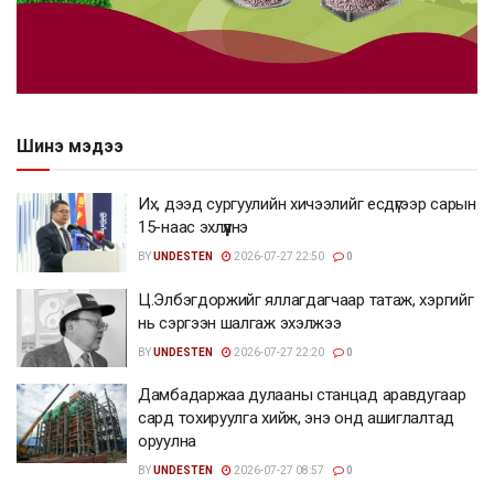
Шинэ мэдээ
Их, дээд сургуулийн хичээлийг есдүгээр сарын
15-наас эхлүүлнэ
BY
UNDESTEN
2026-07-27 22:50
0
Ц.Элбэгдоржийг яллагдагчаар татаж, хэргийг
нь сэргээн шалгаж эхэлжээ
BY
UNDESTEN
2026-07-27 22:20
0
Дамбадаржаа дулааны станцад аравдугаар
сард тохируулга хийж, энэ онд ашиглалтад
оруулна
BY
UNDESTEN
2026-07-27 08:57
0