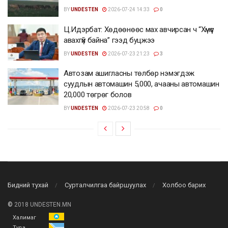
BY
UNDESTEN
2026-07-24 14:33
0
Ц.Идэрбат: Хөдөөнөөс мах авчирсан ч “Хүмүүс
авахгүй байна” гээд буцжээ
BY
UNDESTEN
2026-07-23 21:23
3
Автозам ашигласны төлбөр нэмэгдэж
суудлын автомашин 5,000, ачааны автомашин
20,000 төгрөг болов
BY
UNDESTEN
2026-07-23 20:58
0
Бидний тухай
Сурталчилгаа байршуулах
Холбоо барих
©
2018 UNDESTEN.MN
Халимаг
Тува