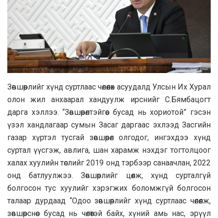
Зөвшөөрлийг хүнд суртлаас чөлөөлөх асуудалд Улсын Их Хурал
олон жил анхаарал хандуулж ирснийг С.Бямбацогт
дарга хэллээ. “Зөвшөөрөлтэйгөөс бусад нь хориотой” гэсэн
үзэл хандлагаар сумын Засаг даргаас эхлээд Засгийн
газар хүртэл тусгай зөвшөөрөл олгодог, ингэхдээ хүнд
суртал үүсгэж, авлига, шан харамж нэхдэг тогтолцоог
халах хуулийн төслийг 2019 онд тэрбээр санаачлан, 2022
онд батлуулжээ. Зөвшөөрлийг цөөлж, хүнд сурталгүй
болгосон тус хуулийг хэрэгжих боломжгүй болгосон
талаар дурдаад “Одоо зөвшөөрлийг хүнд суртлаас чөлөөлж,
зөвшөөрснөөс бусад нь чөлөөтэй байх, хүний амь нас, эрүүл