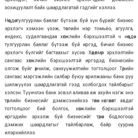
зохицуулалт байх шаардлагатай гэдгийг хэллээ.
Нөөцдөө тулгуурлан баялаг бүтээж буй хүн бүрийг бизнес
эрхлэгч хэмээн үзэж, төслийн нэр томьёо, агуулга,
индекc, судалгаандаа хөгжлийн бэрхшээлтэй ч нөөцдөө
тулгуурлан баялаг бүтээж буй иргэд, бичил бизнес
эрхлэгч бүлгийг багтаахыг хүсэв. Хөдөлмөр эрхлэлтийн
сангаас хөгжлийн бэрхшээлтэй иргэдэд бизнесийн
олгож буйг өөрчилж, санхүүжилтийн тогтолцоог Төрийн
сангаас мэргэжлийн салбар буюу арилжааны банк руу
шилжүүлэх шаардлагатай гээд холбогдох тайлбарыг
хэлсэн. Түүнчлэн банк эсвэл аливаа аж ахуйн нэгж энэ
төрлийн бизнесийг дэмжсэнийхээ төлөө хөнгөлөлт авдаг
тогтолцоог бий болгох, хөгжлийн бэрхшээлтэй
иргэдийн эрхэлж буй бизнесийг төрөөс бодлогоор
дэмжих шаардлагыг тайлбарлаж, байр сууриа
илэрхийллээ.