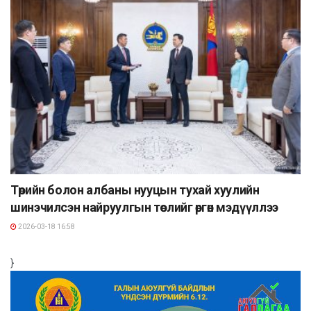
Төрийн болон албаны нууцын тухай хуулийн
шинэчилсэн найруулгын төслийг өргөн мэдүүллээ
2026-03-18 16:58
}