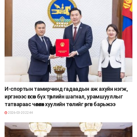
И-спортын тамирчинд гадаадын аж ахуйн нэгж,
иргэнээс өгсөн бүх төрлийн шагнал, урамшууллыг
татвараас чөлөөлөх хуулийн төслийг өргөн барьжээ
2026-03-20 22:44