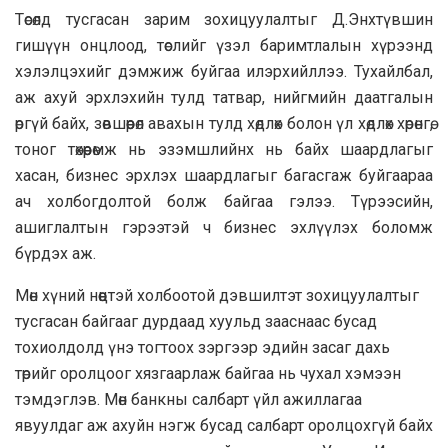
Төсөлд тусгасан зарим зохицуулалтыг Д.Энхтүвшин
гишүүн онцлоод, төслийг үзэл баримтлалын хүрээнд
хэлэлцэхийг дэмжиж буйгаа илэрхийллээ. Тухайлбал,
аж ахуй эрхлэхийн тулд татвар, нийгмийн даатгалын
өргүй байх, зөвшөөрөл авахын тулд хөдлөх болон үл хөдлөх хөрөнгө,
тоног төхөөрөмж нь эзэмшлийнх нь байх шаардлагыг
хасан, бизнес эрхлэх шаардлагыг багасгаж буйгаараа
ач холбогдолтой болж байгаа гэлээ. Түрээсийн,
ашиглалтын гэрээтэй ч бизнес эхлүүлэх боломж
бүрдэх аж.
Мөн хүний нөөцтэй холбоотой дэвшилтэт зохицуулалтыг
тусгасан байгааг дурдаад хуульд зааснаас бусад
тохиолдолд үнэ тогтоох зэргээр эдийн засаг дахь
төрийг оролцоог хязгаарлаж байгаа нь чухал хэмээн
тэмдэглэв. Мөн банкны салбарт үйл ажиллагаа
явуулдаг аж ахуйн нэгж бусад салбарт оролцохгүй байх