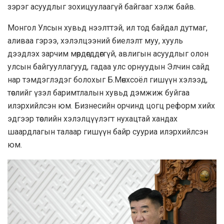
зэрэг асуудлыг зохицуулаагүй байгааг хэлж байв.
Монгол Улсын хувьд нээлттэй, ил тод байдал дутмаг,
аливаа гэрээ, хэлэлцээний биелэлт муу, хууль
дээдлэх зарчим мөрдөгддөггүй, авлигын асуудлыг олон
улсын байгууллагууд, гадаа улс орнуудын Элчин сайд
нар тэмдэглэдэг болохыг Б.Мөнхсоёл гишүүн хэлээд,
төслийг үзэл баримтлалын хувьд дэмжиж буйгаа
илэрхийлсэн юм. Бизнесийн орчинд цогц реформ хийх
эдгээр төслийн хэлэлцүүлэгт нухацтай хандах
шаардлагын талаар гишүүн байр сууриа илэрхийлсэн
юм.