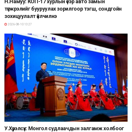
Н.Намуу: КОП-17 хурлын үеэр авто замын
түгжрэлийг бууруулах зорилгоор тэгш, сондгойн
зохицуулалт үйлчилнэ
2026-08-10 13:27
У.Хүрэлсүх: Монгол судлаачдын залгамж холбоог