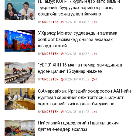
Н.Намуу: КОП-17 хурлын үеэр авто замын
түгжрэлийг бууруулах зорилгоор тэгш,
сондгойн зохицуулалт үйлчилнэ
BY
UNDESTEN
2026-08-10 13:27
0
У.Хүрэлсүх: Монгол судлаачдын залгамж
холбоог бэхжүүлэхэд онцгой анхаарах
шаардлагатай
BY
UNDESTEN
2026-08-10 12:56
0
“УБТЗ” ХНН 16 мянган төмөр замчдынхаа
үндсэн цалинг 15 хувиар нэмжээ
BY
UNDESTEN
2026-08-10 11:52
0
С.Амарсайхан: Иргэдийг хохироосон ААН-ийн
нуугтмал хөрөнгийг олж тогтоон, шилжилт
хөдөлгөөнийг хязгаарлаж битүүмжилнэ
BY
UNDESTEN
2026-08-10 11:25
0
Нийслэлийн цэцэрлэгийн I шатны цахим
бүртгэл өнөөдөр эхэллээ