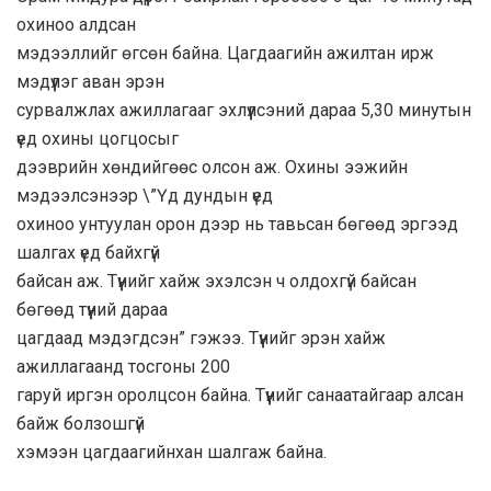
охиноо алдсан
мэдээллийг өгсөн байна. Цагдаагийн ажилтан ирж
мэдүүлэг аван эрэн
сурвалжлах ажиллагааг эхлүүлсэний дараа 5,30 минутын
үед охины цогцосыг
дээврийн хөндийгөөс олсон аж. Охины ээжийн
мэдээлсэнээр \”Үд дундын үед
охиноо унтуулан орон дээр нь тавьсан бөгөөд эргээд
шалгах үед байхгүй
байсан аж. Түүнийг хайж эхэлсэн ч олдохгүй байсан
бөгөөд түүний дараа
цагдаад мэдэгдсэн” гэжээ. Түүнийг эрэн хайж
ажиллагаанд тосгоны 200
гаруй иргэн оролцсон байна. Түүнийг санаатайгаар алсан
байж болзошгүй
хэмээн цагдаагийнхан шалгаж байна.