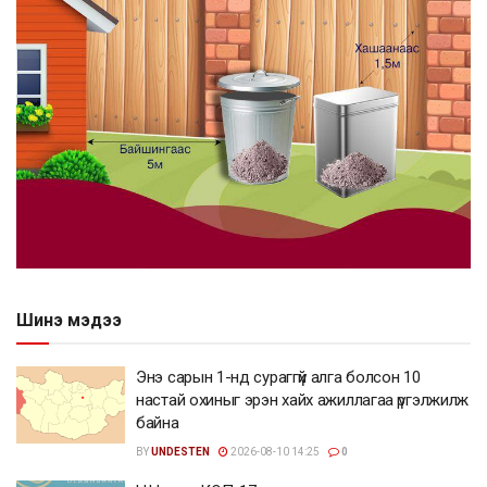
Шинэ мэдээ
Энэ сарын 1-нд сураггүй алга болсон 10
настай охиныг эрэн хайх ажиллагаа үргэлжилж
байна
BY
UNDESTEN
2026-08-10 14:25
0