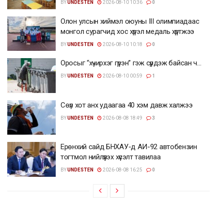
BY
UNDESTEN
2026-08-10 10:36
0
Олон улсын хиймэл оюуны III олимпиадаас
монгол сурагчид хос хүрэл медаль хүртжээ
BY
UNDESTEN
2026-08-10 10:18
0
Оросыг “хүчирхэг гүрэн” гэж сүрдэж байсан ч…
BY
UNDESTEN
2026-08-10 00:59
1
Сөүл хот анх удаагаа 40 хэм давж халжээ
BY
UNDESTEN
2026-08-08 18:49
3
Ерөнхий сайд БНХАУ-д АИ-92 автобензин
тогтмол нийлүүлэх хүсэлт тавилаа
BY
UNDESTEN
2026-08-08 16:25
0