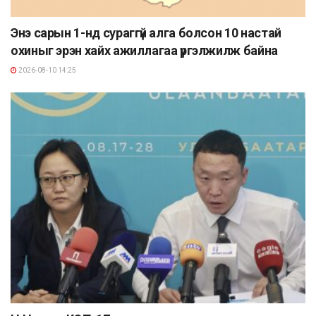
Энэ сарын 1-нд сураггүй алга болсон 10 настай
охиныг эрэн хайх ажиллагаа үргэлжилж байна
2026-08-10 14:25