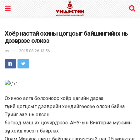
Хоёр настай охины цогцсыг байшингийнх нь
дээврээс олжээ
by
2015-08-26 13:56
Охиноо алга болсоноос хоёр цагийн дараа
түүний цогцсыг дээврийн хөндийгөөсөө олсон байна.
Түүнийг аав нь олсон
бөгөөд маш их цочирджээ. АНУ-ын Викториа мужийн
зүүн хойд хэсэгт байрлах
Орам Мидура дүүрэгт байрлах гэрээсээ 3 цаг 15 минутад