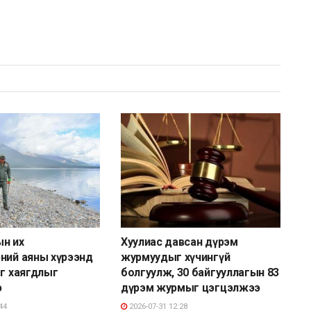
ын их
Хуулиас давсан дүрэм
ний аяны хүрээнд
журмуудыг хүчингүй
ог хаягдлыг
болгуулж, 30 байгууллагын 83
э
дүрэм журмыг цэгцэлжээ
44
2026-07-31 12:28