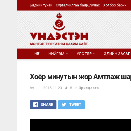
Бидний тухай
Сурталчилгаа байршуулах
Холбоо барих
НҮҮР
НИЙГЭМ
УЛС ТӨР
ЭДИЙН ЗАСАГ
‪‎Хоёр минутын жор‬ Амтлаж ша
by
2015-11-23 14:18
in
Ярилцлага
SHARE
TWEET