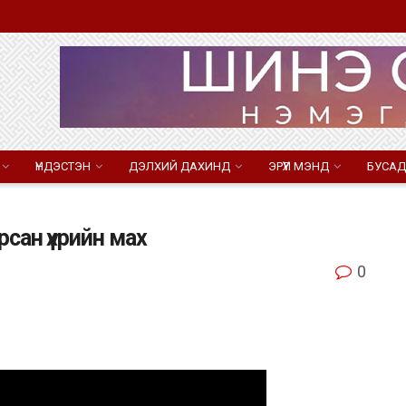
ҮНДЭСТЭН
ДЭЛХИЙ ДАХИНД
ЭРҮҮЛ МЭНД
БУСАД
рсан үхрийн мах
0