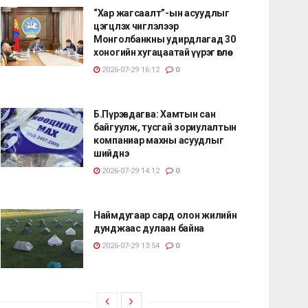
“Хар жагсаалт”-ын асуудлыг
цэгцлэх чиглэлээр
Монголбанкны удирдлагад 30
хоногийн хугацаатай үүрэг өглөө
2026-07-29 16:12
0
Б.Пүрэвдагва: Хамтын сан
байгуулж, тусгай зориулалтын
компаниар махны асуудлыг
шийднэ
2026-07-29 14:12
0
Наймдугаар сард олон жилийн
дунджаас дулаан байна
2026-07-29 13:54
0