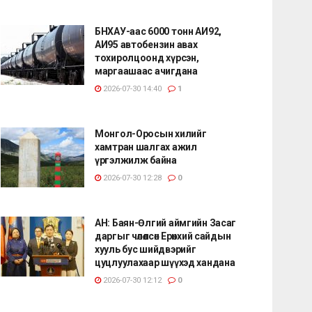
БНХАУ-аас 6000 тонн АИ92,
АИ95 автобензин авах
тохиролцоонд хүрсэн,
маргаашаас ачигдана
2026-07-30 14:40
1
Монгол-Оросын хилийг
хамтран шалгах ажил
үргэлжилж байна
2026-07-30 12:28
0
АН: Баян-Өлгий аймгийн Засаг
даргыг чөлөөлсөн Ерөнхий сайдын
хууль бус шийдвэрийг
цуцлуулахаар шүүхэд хандана
2026-07-30 12:12
0