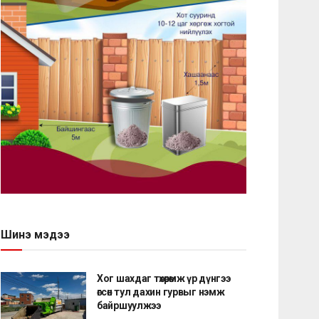
Шинэ мэдээ
Хог шахдаг төхөөрөмж үр дүнгээ
өгсөн тул дахин гурвыг нэмж
байршуулжээ